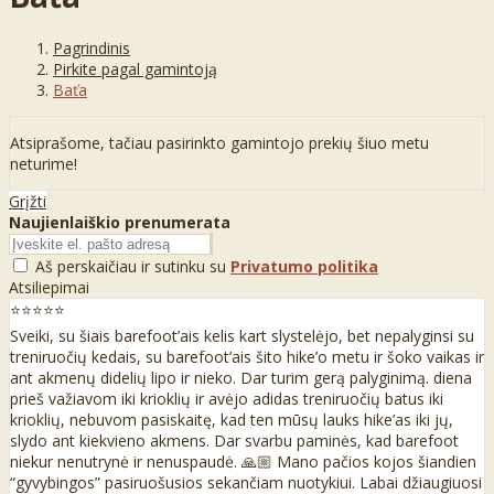
Pagrindinis
Pirkite pagal gamintoją
Baťa
Atsiprašome, tačiau pasirinkto gamintojo prekių šiuo metu
neturime!
Grįžti
Naujienlaiškio prenumerata
Aš perskaičiau ir sutinku su
Privatumo politika
Atsiliepimai
⭐⭐⭐⭐⭐
Sveiki, su šiais barefoot’ais kelis kart slystelėjo, bet nepalyginsi su
treniruočių kedais, su barefoot’ais šito hike’o metu ir šoko vaikas ir
ant akmenų didelių lipo ir nieko. Dar turim gerą palyginimą. diena
prieš važiavom iki krioklių ir avėjo adidas treniruočių batus iki
krioklių, nebuvom pasiskaitę, kad ten mūsų lauks hike’as iki jų,
slydo ant kiekvieno akmens. Dar svarbu paminės, kad barefoot
niekur nenutrynė ir nenuspaudė. 🙏🏼 Mano pačios kojos šiandien
“gyvybingos” pasiruošusios sekančiam nuotykiui. Labai džiaugiuosi