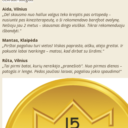
Aida, Vilnius
„Dėl skausmo nuo hallux valgus teko kreiptis pas ortopedą –
nusiuntė pas kineziterapeutę, o ši rekomendavo barefoot avalynę.
Nešioju jau 2 metus – skausmas dingo visiškai. Tikrai rekomenduoju
išbandyti.“
Mantas, Klaipėda
„Pirštai pagaliau turi vietos! Viskas paprasta, aišku, atėjo greitai. Ir
pakuotė labai tvarkinga – matosi, kad dirbat su širdimi.“
Rūta, Vilnius
„Tai pirmi batai, kurių nereikėjo „pranešioti“. Nuo pirmos dienos –
patogūs ir lengvi. Pėdos jaučiasi laisvai, pagaliau jokio spaudimo!“