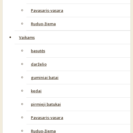
Pavasaris-vasara
Ruduo-žiema
Vaikams
basutės
darželio
guminiai batai
kedai
pirmieji batukai
Pavasaris-vasara
Ruduo-žiema