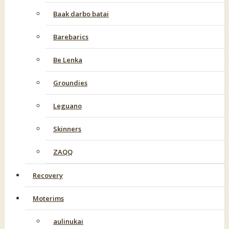
Baak darbo batai
Barebarics
Be Lenka
Groundies
Leguano
Skinners
ZAQQ
Recovery
Moterims
aulinukai