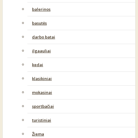
balerinos
basutės
darbo batai
ilgaauliai
kedai
klasikiniai
mokasinai
sportbačiai
turistiniai
Žiema