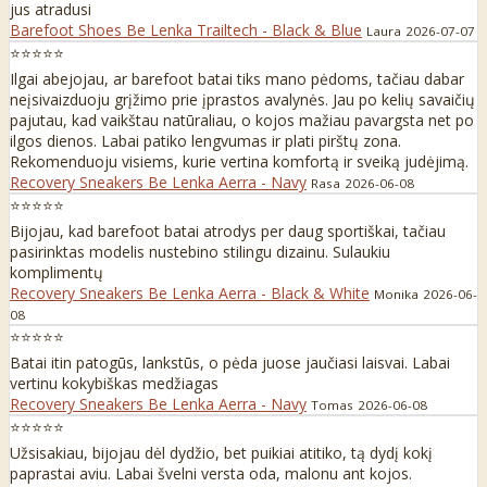
jus atradusi
Barefoot Shoes Be Lenka Trailtech - Black & Blue
Laura
2026-07-07
⭐⭐⭐⭐⭐
Ilgai abejojau, ar barefoot batai tiks mano pėdoms, tačiau dabar
neįsivaizduoju grįžimo prie įprastos avalynės. Jau po kelių savaičių
pajutau, kad vaikštau natūraliau, o kojos mažiau pavargsta net po
ilgos dienos. Labai patiko lengvumas ir plati pirštų zona.
Rekomenduoju visiems, kurie vertina komfortą ir sveiką judėjimą.
Recovery Sneakers Be Lenka Aerra - Navy
Rasa
2026-06-08
⭐⭐⭐⭐⭐
Bijojau, kad barefoot batai atrodys per daug sportiškai, tačiau
pasirinktas modelis nustebino stilingu dizainu. Sulaukiu
komplimentų
Recovery Sneakers Be Lenka Aerra - Black & White
Monika
2026-06-
08
⭐⭐⭐⭐⭐
Batai itin patogūs, lankstūs, o pėda juose jaučiasi laisvai. Labai
vertinu kokybiškas medžiagas
Recovery Sneakers Be Lenka Aerra - Navy
Tomas
2026-06-08
⭐⭐⭐⭐⭐
Užsisakiau, bijojau dėl dydžio, bet puikiai atitiko, tą dydį kokį
paprastai aviu. Labai švelni versta oda, malonu ant kojos.