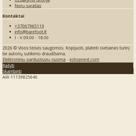
Norų sąrašas
Kontaktai
+37067965119
info@barefoot.lt
I - V 09.00 - 18.00
2026 © Visos teisės saugomos. Kopijuoti, platinti svetainės turinį
be autorių sutikimo draudžiama.
Elektroninių parduotuvių nuoma
-
eshoprent.com
Rašyti
Skambinti
AW-11139825640