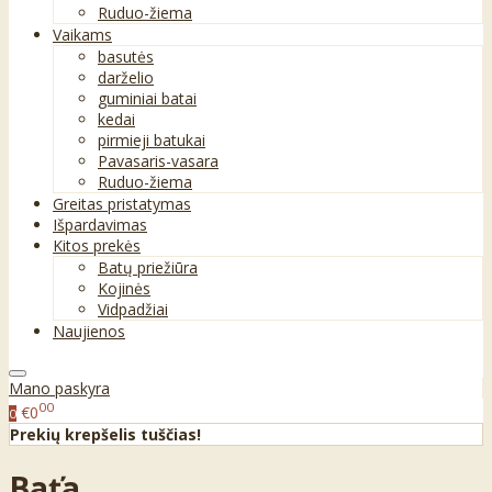
Ruduo-žiema
Vaikams
basutės
darželio
guminiai batai
kedai
pirmieji batukai
Pavasaris-vasara
Ruduo-žiema
Greitas pristatymas
Išpardavimas
Kitos prekės
Batų priežiūra
Kojinės
Vidpadžiai
Naujienos
Mano paskyra
00
€0
0
Prekių krepšelis tuščias!
Baťa