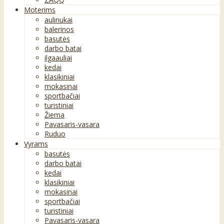
Moterims
aulinukai
balerinos
basutės
darbo batai
ilgaauliai
kedai
klasikiniai
mokasinai
sportbačiai
turistiniai
Žiema
Pavasaris-vasara
Ruduo
Vyrams
basutės
darbo batai
kedai
klasikiniai
mokasinai
sportbačiai
turistiniai
Pavasaris-vasara