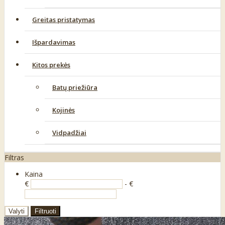
Greitas pristatymas
Išpardavimas
Kitos prekės
Batų priežiūra
Kojinės
Vidpadžiai
Filtras
Kaina
€
- €
Valyti
Filtruoti