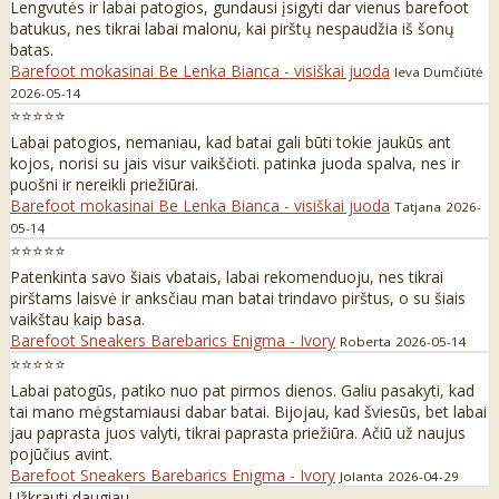
Lengvutės ir labai patogios, gundausi įsigyti dar vienus barefoot
batukus, nes tikrai labai malonu, kai pirštų nespaudžia iš šonų
batas.
Barefoot mokasinai Be Lenka Bianca - visiškai juoda
Ieva Dumčiūtė
2026-05-14
⭐⭐⭐⭐⭐
Labai patogios, nemaniau, kad batai gali būti tokie jaukūs ant
kojos, norisi su jais visur vaikščioti. patinka juoda spalva, nes ir
puošni ir nereikli priežiūrai.
Barefoot mokasinai Be Lenka Bianca - visiškai juoda
Tatjana
2026-
05-14
⭐⭐⭐⭐⭐
Patenkinta savo šiais vbatais, labai rekomenduoju, nes tikrai
pirštams laisvė ir anksčiau man batai trindavo pirštus, o su šiais
vaikštau kaip basa.
Barefoot Sneakers Barebarics Enigma - Ivory
Roberta
2026-05-14
⭐⭐⭐⭐⭐
Labai patogūs, patiko nuo pat pirmos dienos. Galiu pasakyti, kad
tai mano mėgstamiausi dabar batai. Bijojau, kad šviesūs, bet labai
jau paprasta juos valyti, tikrai paprasta priežiūra. Ačiū už naujus
pojūčius avint.
Barefoot Sneakers Barebarics Enigma - Ivory
Jolanta
2026-04-29
Užkrauti daugiau