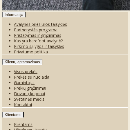
Informacija
Avalynės priežiūros taisyklės
Partnerystės programa
Pristatymas ir grąžinimas
Kas yra barefoot avalynė?
Pirkimo sąlygos ir taisyklės
Privatumo politika
Klientų aptarnavimas
Visos prekės
Prekės su nuolaida
Gamintojai
Prekių grąžinimai
Dovanų kuponai
Svetainės medis
Kontaktai
Klientams
Klientams
Užsakymų istorija