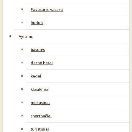
Pavasaris-vasara
Ruduo
Vyrams
basutės
darbo batai
kedai
klasikiniai
mokasinai
sportbačiai
turistiniai