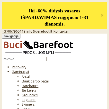
Iki -60% didysis vasaros
×
IŠPARDAVIMAS rugpjūčio 1-31
dienomis.
+37067965119
info@barefoot.lt
Kontaktai
Navigacija
Recovery
Gamintojai
Antal
Baak darbo batai
Barebarics
Be Lenka
Groundies
Leguano
Skinners
ZAQQ