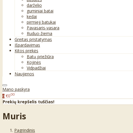
darželio
guminiai batai
kedai
pirmieji batukai
Pavasaris-vasara
Ruduo-žiema
Greitas pristatymas
Išpardavimas
Kitos prekės
Batų priežiūra
Kojinės
Vidpadžiai
Naujienos
Mano paskyra
00
€0
0
Prekių krepšelis tuščias!
Muris
Pagrindinis