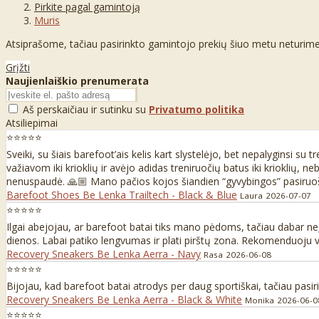
Pirkite pagal gamintoją
Muris
Atsiprašome, tačiau pasirinkto gamintojo prekių šiuo metu neturime
Grįžti
Naujienlaiškio prenumerata
Aš perskaičiau ir sutinku su
Privatumo politika
Atsiliepimai
⭐⭐⭐⭐⭐
Sveiki, su šiais barefoot’ais kelis kart slystelėjo, bet nepalyginsi su
važiavom iki krioklių ir avėjo adidas treniruočių batus iki krioklių,
nenuspaudė. 🙏🏼 Mano pačios kojos šiandien “gyvybingos” pasiruošu
Barefoot Shoes Be Lenka Trailtech - Black & Blue
Laura
2026-07-07
⭐⭐⭐⭐⭐
Ilgai abejojau, ar barefoot batai tiks mano pėdoms, tačiau dabar neį
dienos. Labai patiko lengvumas ir plati pirštų zona. Rekomenduoju vi
Recovery Sneakers Be Lenka Aerra - Navy
Rasa
2026-06-08
⭐⭐⭐⭐⭐
Bijojau, kad barefoot batai atrodys per daug sportiškai, tačiau pasi
Recovery Sneakers Be Lenka Aerra - Black & White
Monika
2026-06-0
⭐⭐⭐⭐⭐