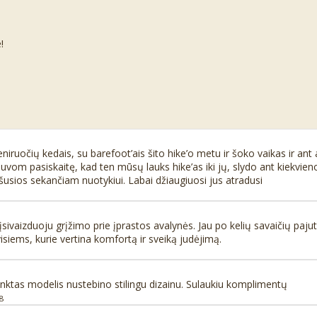
!
 treniruočių kedais, su barefoot’ais šito hike’o metu ir šoko vaikas ir an
 nebuvom pasiskaitę, kad ten mūsų lauks hike’as iki jų, slydo ant kiek
sios sekančiam nuotykiui. Labai džiaugiuosi jus atradusi
sivaizduoju grįžimo prie įprastos avalynės. Jau po kelių savaičių paju
siems, kurie vertina komfortą ir sveiką judėjimą.
rinktas modelis nustebino stilingu dizainu. Sulaukiu komplimentų
8