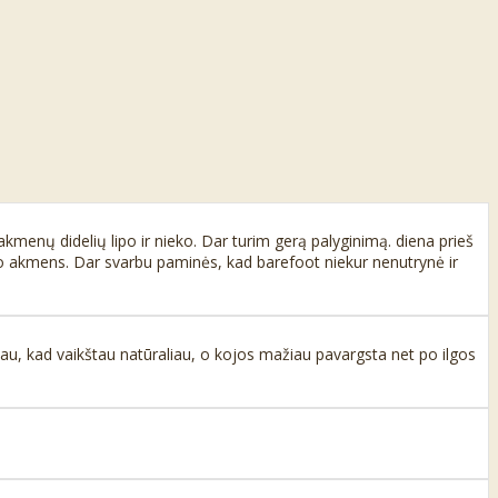
t akmenų didelių lipo ir nieko. Dar turim gerą palyginimą. diena prieš
vieno akmens. Dar svarbu paminės, kad barefoot niekur nenutrynė ir
tau, kad vaikštau natūraliau, o kojos mažiau pavargsta net po ilgos