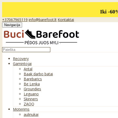
Iki -60
+37067965119
info@barefoot.lt
Kontaktai
Navigacija
Recovery
Gamintojai
Antal
Baak darbo batai
Barebarics
Be Lenka
Groundies
Leguano
Skinners
ZAQQ
Moterims
aulinukai