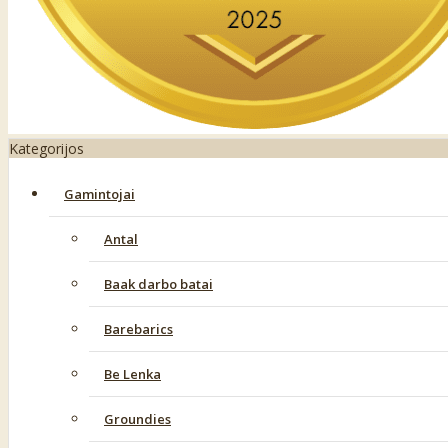
Kategorijos
Gamintojai
Antal
Baak darbo batai
Barebarics
Be Lenka
Groundies