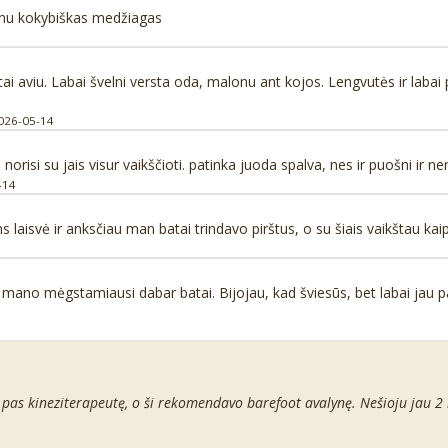
rtinu kokybiškas medžiagas
astai aviu. Labai švelni versta oda, malonu ant kojos. Lengvutės ir labai
026-05-14
risi su jais visur vaikščioti. patinka juoda spalva, nes ir puošni ir nerei
-14
 laisvė ir anksčiau man batai trindavo pirštus, o su šiais vaikštau kai
mano mėgstamiausi dabar batai. Bijojau, kad šviesūs, bet labai jau pap
 pas kineziterapeutę, o ši rekomendavo barefoot avalynę. Nešioju jau 2