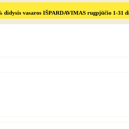
% didysis vasaros IŠPARDAVIMAS rugpjūčio 1-31 d