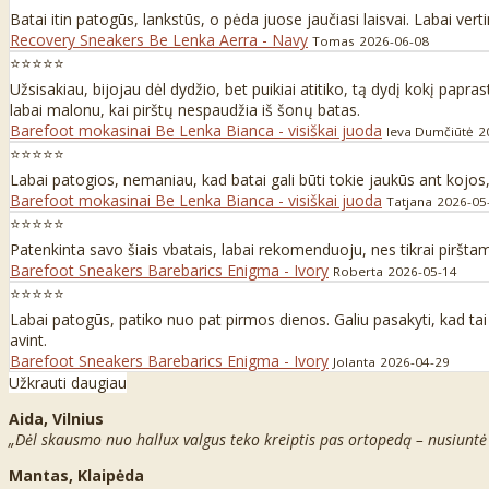
Batai itin patogūs, lankstūs, o pėda juose jaučiasi laisvai. Labai ve
Recovery Sneakers Be Lenka Aerra - Navy
Tomas
2026-06-08
⭐⭐⭐⭐⭐
Užsisakiau, bijojau dėl dydžio, bet puikiai atitiko, tą dydį kokį papr
labai malonu, kai pirštų nespaudžia iš šonų batas.
Barefoot mokasinai Be Lenka Bianca - visiškai juoda
Ieva Dumčiūtė
2
⭐⭐⭐⭐⭐
Labai patogios, nemaniau, kad batai gali būti tokie jaukūs ant kojos, no
Barefoot mokasinai Be Lenka Bianca - visiškai juoda
Tatjana
2026-05
⭐⭐⭐⭐⭐
Patenkinta savo šiais vbatais, labai rekomenduoju, nes tikrai pirštams
Barefoot Sneakers Barebarics Enigma - Ivory
Roberta
2026-05-14
⭐⭐⭐⭐⭐
Labai patogūs, patiko nuo pat pirmos dienos. Galiu pasakyti, kad tai 
avint.
Barefoot Sneakers Barebarics Enigma - Ivory
Jolanta
2026-04-29
Užkrauti daugiau
Aida, Vilnius
„Dėl skausmo nuo hallux valgus teko kreiptis pas ortopedą – nusiuntė
Mantas, Klaipėda