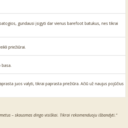
 patogios, gundausi įsigyti dar vienus barefoot batukus, nes tikrai
kli priežiūrai.
p basa.
rasta juos valyti, tikrai paprasta priežiūra. Ačiū už naujus pojūčius
 metus – skausmas dingo visiškai. Tikrai rekomenduoju išbandyti.“