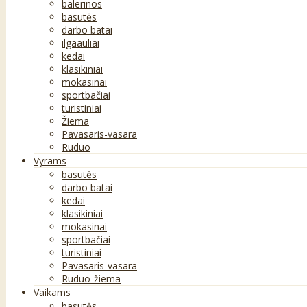
balerinos
basutės
darbo batai
ilgaauliai
kedai
klasikiniai
mokasinai
sportbačiai
turistiniai
Žiema
Pavasaris-vasara
Ruduo
Vyrams
basutės
darbo batai
kedai
klasikiniai
mokasinai
sportbačiai
turistiniai
Pavasaris-vasara
Ruduo-žiema
Vaikams
basutės