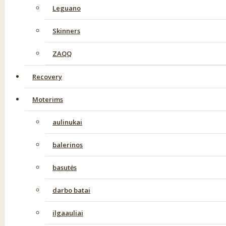
Leguano
Skinners
ZAQQ
Recovery
Moterims
aulinukai
balerinos
basutės
darbo batai
ilgaauliai