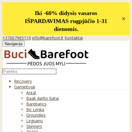
Iki -60% didysis vasaros
×
IŠPARDAVIMAS rugpjūčio 1-31
dienomis.
+37067965119
info@barefoot.lt
Kontaktai
Navigacija
Recovery
Gamintojai
Antal
Baak darbo batai
Barebarics
Be Lenka
Groundies
Leguano
Skinners
ZAQQ