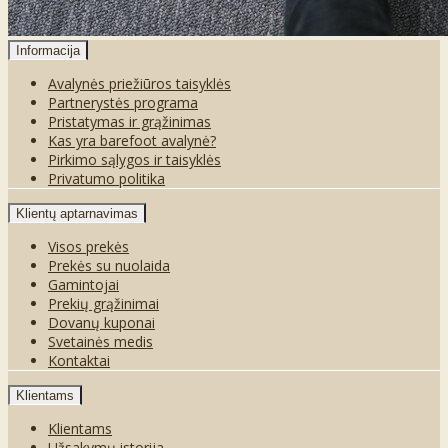
Informacija
Avalynės priežiūros taisyklės
Partnerystės programa
Pristatymas ir grąžinimas
Kas yra barefoot avalynė?
Pirkimo sąlygos ir taisyklės
Privatumo politika
Klientų aptarnavimas
Visos prekės
Prekės su nuolaida
Gamintojai
Prekių grąžinimai
Dovanų kuponai
Svetainės medis
Kontaktai
Klientams
Klientams
Užsakymų istorija