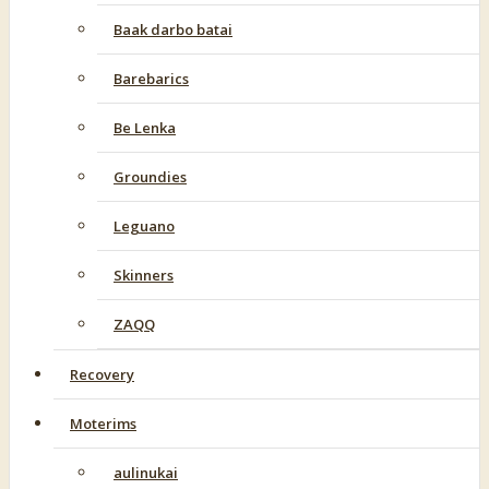
Baak darbo batai
Barebarics
Be Lenka
Groundies
Leguano
Skinners
ZAQQ
Recovery
Moterims
aulinukai