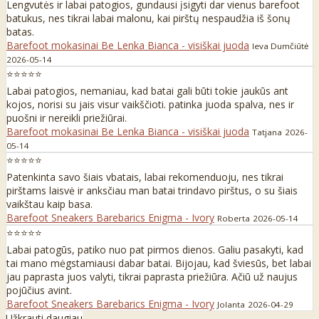
Lengvutės ir labai patogios, gundausi įsigyti dar vienus barefoot
batukus, nes tikrai labai malonu, kai pirštų nespaudžia iš šonų
batas.
Barefoot mokasinai Be Lenka Bianca - visiškai juoda
Ieva Dumčiūtė
2026-05-14
⭐⭐⭐⭐⭐
Labai patogios, nemaniau, kad batai gali būti tokie jaukūs ant
kojos, norisi su jais visur vaikščioti. patinka juoda spalva, nes ir
puošni ir nereikli priežiūrai.
Barefoot mokasinai Be Lenka Bianca - visiškai juoda
Tatjana
2026-
05-14
⭐⭐⭐⭐⭐
Patenkinta savo šiais vbatais, labai rekomenduoju, nes tikrai
pirštams laisvė ir anksčiau man batai trindavo pirštus, o su šiais
vaikštau kaip basa.
Barefoot Sneakers Barebarics Enigma - Ivory
Roberta
2026-05-14
⭐⭐⭐⭐⭐
Labai patogūs, patiko nuo pat pirmos dienos. Galiu pasakyti, kad
tai mano mėgstamiausi dabar batai. Bijojau, kad šviesūs, bet labai
jau paprasta juos valyti, tikrai paprasta priežiūra. Ačiū už naujus
pojūčius avint.
Barefoot Sneakers Barebarics Enigma - Ivory
Jolanta
2026-04-29
Užkrauti daugiau