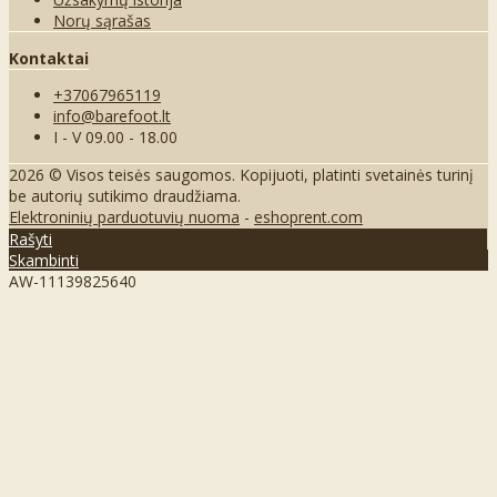
Norų sąrašas
Kontaktai
+37067965119
info@barefoot.lt
I - V 09.00 - 18.00
2026 © Visos teisės saugomos. Kopijuoti, platinti svetainės turinį
be autorių sutikimo draudžiama.
Elektroninių parduotuvių nuoma
-
eshoprent.com
Rašyti
Skambinti
AW-11139825640