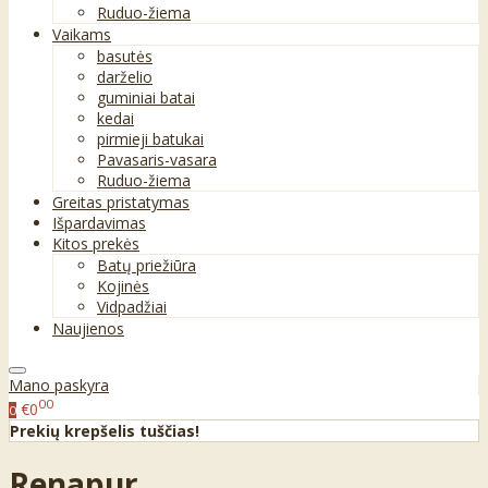
Ruduo-žiema
Vaikams
basutės
darželio
guminiai batai
kedai
pirmieji batukai
Pavasaris-vasara
Ruduo-žiema
Greitas pristatymas
Išpardavimas
Kitos prekės
Batų priežiūra
Kojinės
Vidpadžiai
Naujienos
Mano paskyra
00
€0
0
Prekių krepšelis tuščias!
Renapur