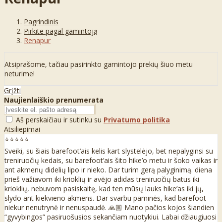
Pagrindinis
Pirkite pagal gamintoją
Renapur
Atsiprašome, tačiau pasirinkto gamintojo prekių šiuo metu
neturime!
Grįžti
Naujienlaiškio prenumerata
Aš perskaičiau ir sutinku su
Privatumo politika
Atsiliepimai
⭐⭐⭐⭐⭐
Sveiki, su šiais barefoot’ais kelis kart slystelėjo, bet nepalyginsi su
treniruočių kedais, su barefoot’ais šito hike’o metu ir šoko vaikas ir
ant akmenų didelių lipo ir nieko. Dar turim gerą palyginimą. diena
prieš važiavom iki krioklių ir avėjo adidas treniruočių batus iki
krioklių, nebuvom pasiskaitę, kad ten mūsų lauks hike’as iki jų,
slydo ant kiekvieno akmens. Dar svarbu paminės, kad barefoot
niekur nenutrynė ir nenuspaudė. 🙏🏼 Mano pačios kojos šiandien
“gyvybingos” pasiruošusios sekančiam nuotykiui. Labai džiaugiuosi