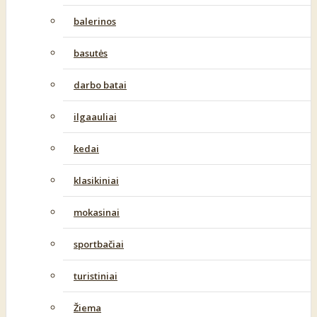
balerinos
basutės
darbo batai
ilgaauliai
kedai
klasikiniai
mokasinai
sportbačiai
turistiniai
Žiema