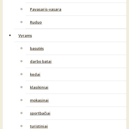
Pavasaris-vasara
Ruduo
Vyrams
basutės
darbo batai
kedai
klasikiniai
mokasinai
sportbačiai
turistiniai