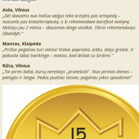
Aida, Vilnius
„Dėl skausmo nuo hallux valgus teko kreiptis pas ortopedą –
nusiuntė pas kineziterapeutę, o ši rekomendavo barefoot avalynę.
Nešioju jau 2 metus – skausmas dingo visiškai. Tikrai rekomenduoju
išbandyti.“
Mantas, Klaipėda
„Pirštai pagaliau turi vietos! Viskas paprasta, aišku, atėjo greitai. Ir
pakuotė labai tvarkinga – matosi, kad dirbat su širdimi.“
Rūta, Vilnius
„Tai pirmi batai, kurių nereikėjo „pranešioti“. Nuo pirmos dienos –
patogūs ir lengvi. Pėdos jaučiasi laisvai, pagaliau jokio spaudimo!“