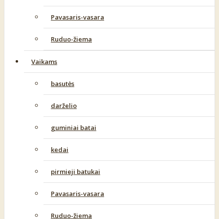
Pavasaris-vasara
Ruduo-žiema
Vaikams
basutės
darželio
guminiai batai
kedai
pirmieji batukai
Pavasaris-vasara
Ruduo-žiema