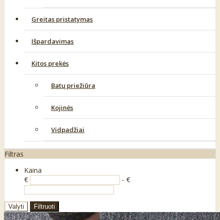
Greitas pristatymas
Išpardavimas
Kitos prekės
Batų priežiūra
Kojinės
Vidpadžiai
Filtras
Kaina
€
- €
Valyti
Filtruoti