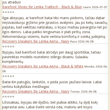
jus atradusi
Barefoot Shoes Be Lenka Trailtech - Black & Blue
Laura
2026-07-07
⭐⭐⭐⭐⭐
Ilgai abejojau, ar barefoot batai tiks mano pėdoms, tačiau dabar
neįsivaizduoju grįžimo prie įprastos avalynės. Jau po kelių savaičių
pajutau, kad vaikštau natūraliau, o kojos mažiau pavargsta net po
ilgos dienos. Labai patiko lengvumas ir plati pirštų zona.
Rekomenduoju visiems, kurie vertina komfortą ir sveiką judėjimą.
Recovery Sneakers Be Lenka Aerra - Navy
Rasa
2026-06-08
⭐⭐⭐⭐⭐
Bijojau, kad barefoot batai atrodys per daug sportiškai, tačiau
pasirinktas modelis nustebino stilingu dizainu. Sulaukiu
komplimentų
Recovery Sneakers Be Lenka Aerra - Black & White
Monika
2026-06-
08
⭐⭐⭐⭐⭐
Batai itin patogūs, lankstūs, o pėda juose jaučiasi laisvai. Labai
vertinu kokybiškas medžiagas
Recovery Sneakers Be Lenka Aerra - Navy
Tomas
2026-06-08
⭐⭐⭐⭐⭐
Užsisakiau, bijojau dėl dydžio, bet puikiai atitiko, tą dydį kokį
paprastai aviu. Labai švelni versta oda, malonu ant kojos.