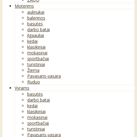
Moterims
aulinukai
balerinos
basutės
darbo batai
ilgaauliai
kedai
klasikiniai
mokasinai
sportbačiai
turistiniai
Žiema
Pavasaris-vasara
Ruduo
Vyrams
basutės
darbo batai
kedai
klasikiniai
mokasinai
sportbačiai
turistiniai
Pavasaris-vasara