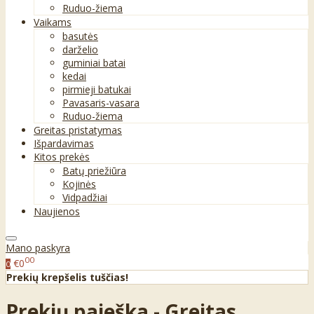
Ruduo-žiema
Vaikams
basutės
darželio
guminiai batai
kedai
pirmieji batukai
Pavasaris-vasara
Ruduo-žiema
Greitas pristatymas
Išpardavimas
Kitos prekės
Batų priežiūra
Kojinės
Vidpadžiai
Naujienos
Mano paskyra
00
€0
0
Prekių krepšelis tuščias!
Prekių paieška - Greitas