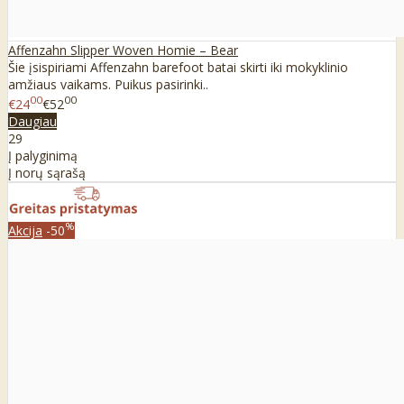
Affenzahn Slipper Woven Homie – Bear
Šie įsispiriami Affenzahn barefoot batai skirti iki mokyklinio
amžiaus vaikams. Puikus pasirinki..
00
00
€24
€52
Daugiau
29
Į palyginimą
Į norų sąrašą
%
Akcija
-50