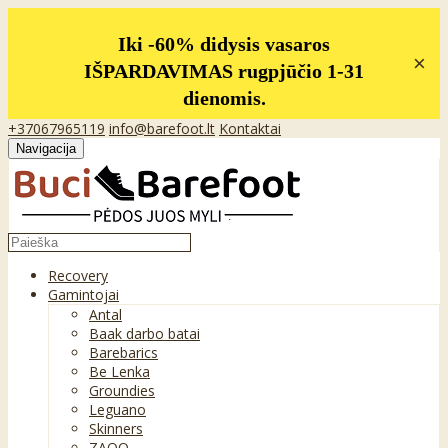
Iki -60% didysis vasaros
×
IŠPARDAVIMAS rugpjūčio 1-31
dienomis.
+37067965119
info@barefoot.lt
Kontaktai
Navigacija
Recovery
Gamintojai
Antal
Baak darbo batai
Barebarics
Be Lenka
Groundies
Leguano
Skinners
ZAQQ