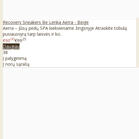
Recovery Sneakers Be Lenka Aerra - Beige
Aerra – Jūsų pėdų SPA kiekviename žingsnyje Atraskite tobulą
pusiausvyrą tarp laisvės ir ko..
00
25
€90
€99
Daugiau
38
Į palyginimą
Į norų sąrašą