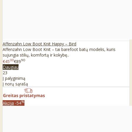
Affenzahn Low Boot Knit Happy – Bird
Affenzahn Low Boot Knit – tai barefoot batų modelis, kuris
sujungia stilių, komfortą ir kokybę..
00
90
€45
€89
Daugiau
23
Į palyginimą
Į norų sąrašą
%
Akcija
-54