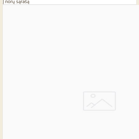
Į norų sąrašą