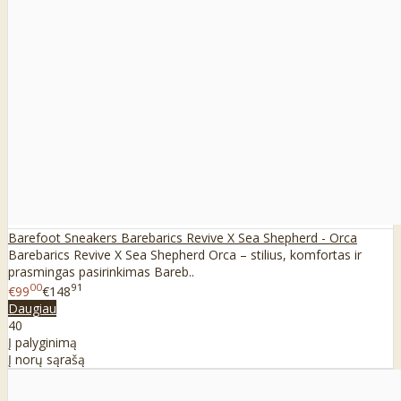
Barefoot Sneakers Barebarics Revive X Sea Shepherd - Orca
Barebarics Revive X Sea Shepherd Orca – stilius, komfortas ir
prasmingas pasirinkimas Bareb..
00
91
€99
€148
Daugiau
40
Į palyginimą
Į norų sąrašą