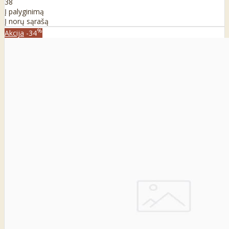
38
Į palyginimą
Į norų sąrašą
%
Akcija
-34