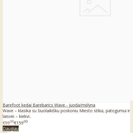
Barefoot kedai Barebarics Wave - juoda/mėlyna
Wave – klasika su šiuolaikišku poskoniu Miesto stiliui, patogumui ir
laisvei – kiekvi..
00
00
€99
€159
Daugiau