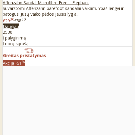
Affenzahn Sandal Microfibre Free – Elephant
Suvarstomi Affenzahn barefoot sandalai vaikam. Ypaš lengvi ir
patogūs. Jūsų vaiko pėdos jausis lyg a..
30
60
€29
€58
Daugiau
25
30
Į palyginimą
Į norų sąrašą
%
Akcija
-51