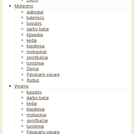
Moterims
aulinukai
balerinos
basutės
darbo batai
ilgaauliai
kedai
klasikiniai
mokasinai
sportbačiai
turistiniai
Žiema
Pavasaris-vasara
Ruduo
Vyrams
basutės
darbo batai
kedai
klasikiniai
mokasinai
sportbačiai
turistiniai
Pavasaris-vasara