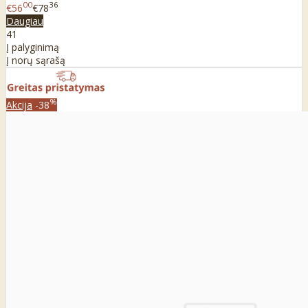
00
36
€56
€78
Daugiau
41
Į palyginimą
Į norų sąrašą
%
Akcija
-38