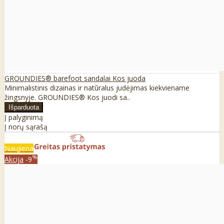
GROUNDIES® barefoot sandalai Kos juoda
Minimalistinis dizainas ir natūralus judėjimas kiekviename
žingsnyje. GROUNDIES® Kos juodi sa..
Į palyginimą
Į norų sąrašą
Naujiena
%
Akcija
-9