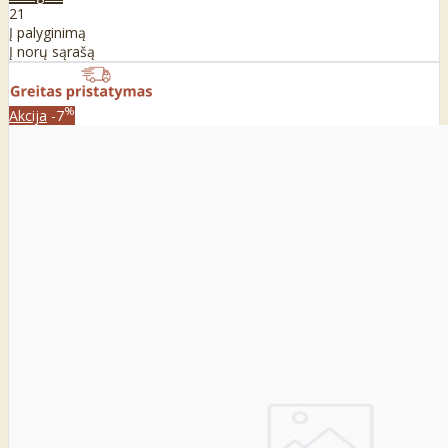
21
Į palyginimą
Į norų sąrašą
%
Akcija
-7