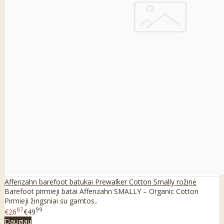
Affenzahn barefoot batukai Prewalker Cotton Smally rožinė
Barefoot pirmieji batai Affenzahn SMALLY – Organic Cotton
Pirmieji žingsniai su gamtos..
87
99
€26
€49
Daugiau