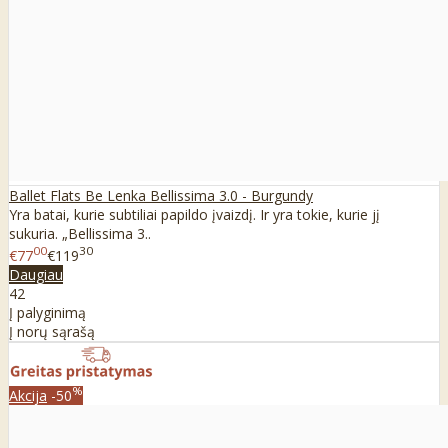
Ballet Flats Be Lenka Bellissima 3.0 - Burgundy
Yra batai, kurie subtiliai papildo įvaizdį. Ir yra tokie, kurie jį
sukuria. „Bellissima 3..
00
30
€77
€119
Daugiau
42
Į palyginimą
Į norų sąrašą
%
Akcija
-50