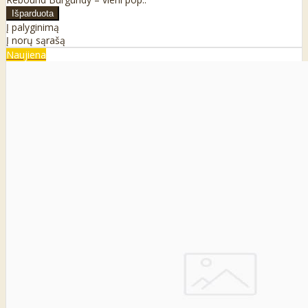
Į palyginimą
Į norų sąrašą
Naujiena