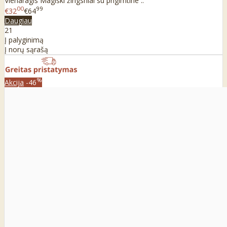
Vienaragis Magiški žingsniai su prigimtine ..
00
99
€32
€64
Daugiau
21
Į palyginimą
Į norų sąrašą
%
Akcija
-46