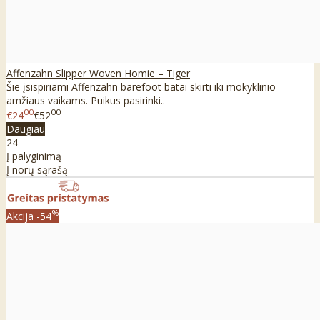
Affenzahn Slipper Woven Homie – Tiger
Šie įsispiriami Affenzahn barefoot batai skirti iki mokyklinio
amžiaus vaikams. Puikus pasirinki..
00
00
€24
€52
Daugiau
24
Į palyginimą
Į norų sąrašą
%
Akcija
-54