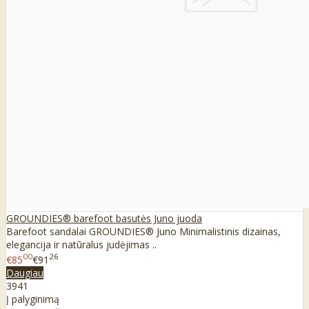
GROUNDIES® barefoot basutės Juno juoda
Barefoot sandalai GROUNDIES® Juno Minimalistinis dizainas,
elegancija ir natūralus judėjimas ..
00
26
€85
€91
Daugiau
39
41
Į palyginimą