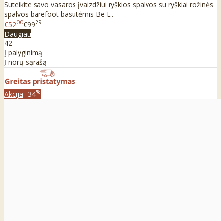
Suteikite savo vasaros įvaizdžiui ryškios spalvos su ryškiai rožinės
spalvos barefoot basutėmis Be L..
00
29
€52
€99
Daugiau
42
Į palyginimą
Į norų sąrašą
%
Akcija
-34