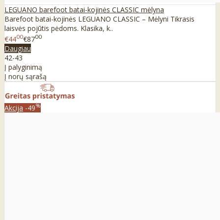
LEGUANO barefoot batai-kojinės CLASSIC mėlyna
Barefoot batai-kojinės LEGUANO CLASSIC – Mėlyni Tikrasis
laisvės pojūtis pėdoms. Klasika, k..
00
00
€44
€87
Daugiau
42-43
Į palyginimą
Į norų sąrašą
%
Akcija
-49