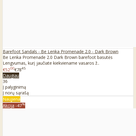
Barefoot Sandals - Be Lenka Promenade 2.0 - Dark Brown
Be Lenka Promenade 2.0 Dark Brown barefoot basutės
Lengvumas, kurį jaučiate kiekviename vasaros ž..
00
45
€52
€78
Daugiau
36
Į palyginimą
Į norų sąrašą
Naujiena
%
Akcija
-47