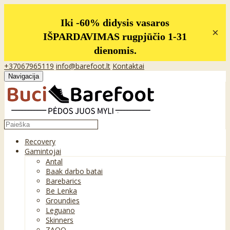
Iki -60% didysis vasaros
×
IŠPARDAVIMAS rugpjūčio 1-31
dienomis.
+37067965119
info@barefoot.lt
Kontaktai
Navigacija
Recovery
Gamintojai
Antal
Baak darbo batai
Barebarics
Be Lenka
Groundies
Leguano
Skinners
ZAQQ