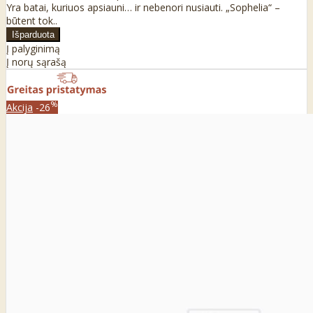
Yra batai, kuriuos apsiauni… ir nebenori nusiauti. „Sophelia“ –
būtent tok..
Į palyginimą
Į norų sąrašą
%
Akcija
-26