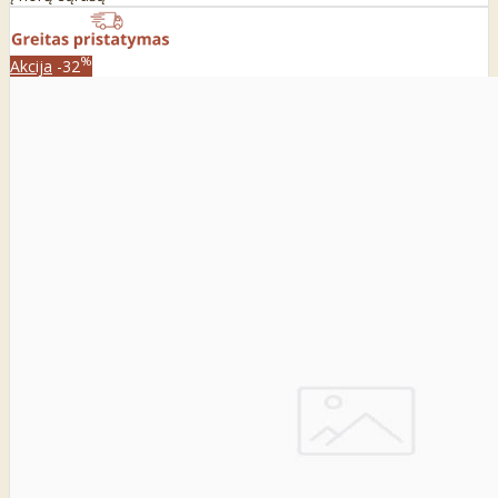
%
Akcija
-32