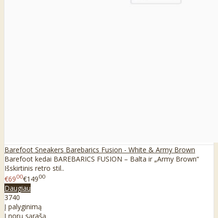
Barefoot Sneakers Barebarics Fusion - White & Army Brown
Barefoot kedai BAREBARICS FUSION – Balta ir „Army Brown“
Išskirtinis retro stil..
00
00
€69
€149
Daugiau
37
40
Į palyginimą
Į norų sąrašą