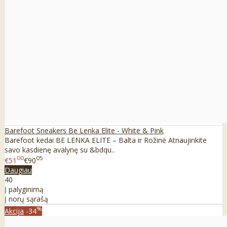
Barefoot Sneakers Be Lenka Elite - White & Pink
Barefoot kedai BE LENKA ELITE – Balta ir Rožinė Atnaujinkite
savo kasdienę avalynę su &bdqu..
00
05
€51
€90
Daugiau
40
Į palyginimą
Į norų sąrašą
%
Akcija
-34