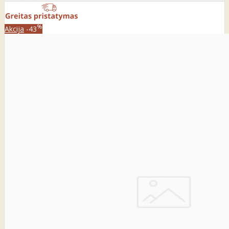
%
Akcija
-43