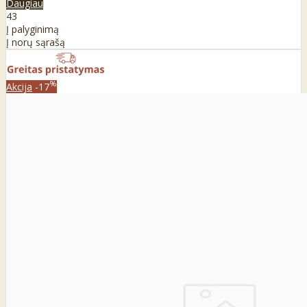
Daugiau
43
Į palyginimą
Į norų sąrašą
%
Akcija
-17