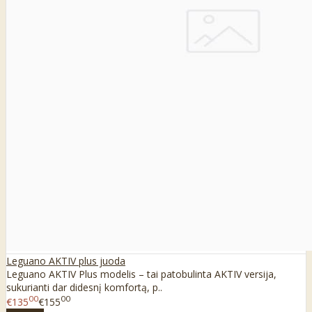
Leguano AKTIV plus juoda
Leguano AKTIV Plus modelis – tai patobulinta AKTIV versija,
sukurianti dar didesnį komfortą, p..
00
00
€135
€155