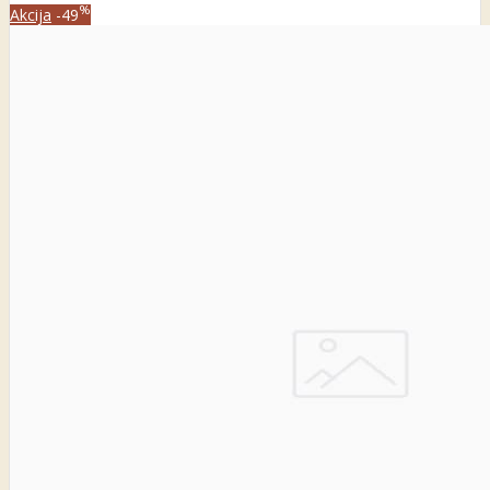
%
Akcija
-49