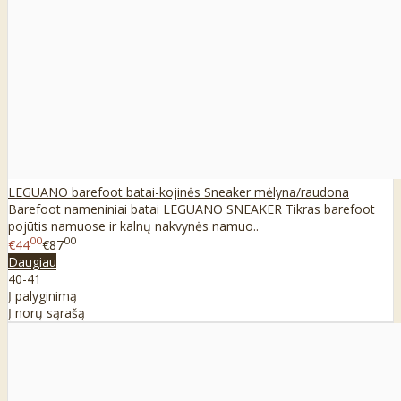
LEGUANO barefoot batai-kojinės Sneaker mėlyna/raudona
Barefoot nameniniai batai LEGUANO SNEAKER Tikras barefoot
pojūtis namuose ir kalnų nakvynės namuo..
00
00
€44
€87
Daugiau
40-41
Į palyginimą
Į norų sąrašą