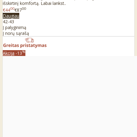
išskirtinį komfortą. Labai lankst..
00
00
€44
€87
Daugiau
42-43
Į palyginimą
Į norų sąrašą
%
Akcija
-13