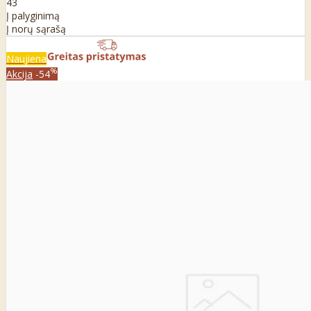
43
Į palyginimą
Į norų sąrašą
Naujiena
%
Akcija
-54