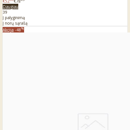
€52
€78
Daugiau
39
Į palyginimą
Į norų sąrašą
%
Akcija
-48