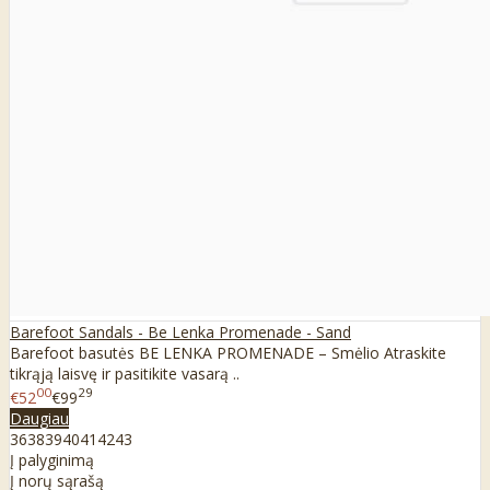
Barefoot Sandals - Be Lenka Promenade - Sand
Barefoot basutės BE LENKA PROMENADE – Smėlio Atraskite
tikrąją laisvę ir pasitikite vasarą ..
00
29
€52
€99
Daugiau
36
38
39
40
41
42
43
Į palyginimą
Į norų sąrašą