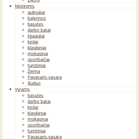
Moterims
aulinukai
balerinos
basutės
darbo batai
ilgaauliai
kedai
klasikiniai
mokasinai
sportbačiai
turistiniai
Žiema
Pavasaris-vasara
Ruduo
Vyrams
basutės
darbo batai
kedai
klasikiniai
mokasinai
sportbačiai
turistiniai
Pavasaris-vasara