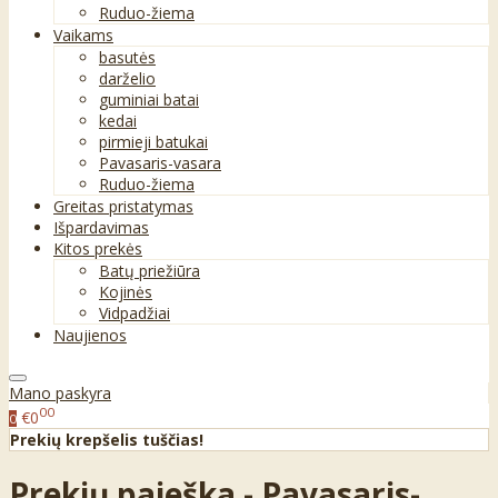
Ruduo-žiema
Vaikams
basutės
darželio
guminiai batai
kedai
pirmieji batukai
Pavasaris-vasara
Ruduo-žiema
Greitas pristatymas
Išpardavimas
Kitos prekės
Batų priežiūra
Kojinės
Vidpadžiai
Naujienos
Mano paskyra
00
€0
0
Prekių krepšelis tuščias!
Prekių paieška - Pavasaris-