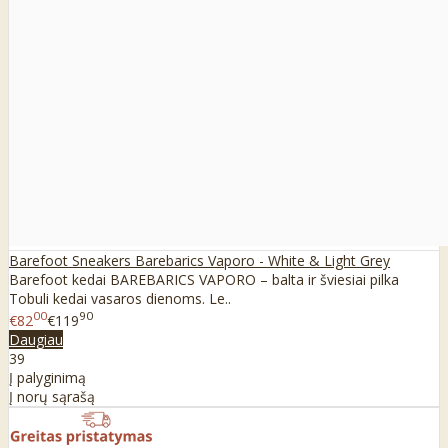
Barefoot Sneakers Barebarics Vaporo - White & Light Grey
Barefoot kedai BAREBARICS VAPORO – balta ir šviesiai pilka
Tobuli kedai vasaros dienoms. Le..
00
90
€82
€119
Daugiau
39
Į palyginimą
Į norų sąrašą