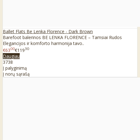
Ballet Flats Be Lenka Florence - Dark Brown
Barefoot balerinos BE LENKA FLORENCE – Tamsiai Rudos
Elegancijos ir komforto harmonija tavo..
00
30
€63
€119
Daugiau
37
38
Į palyginimą
Į norų sąrašą