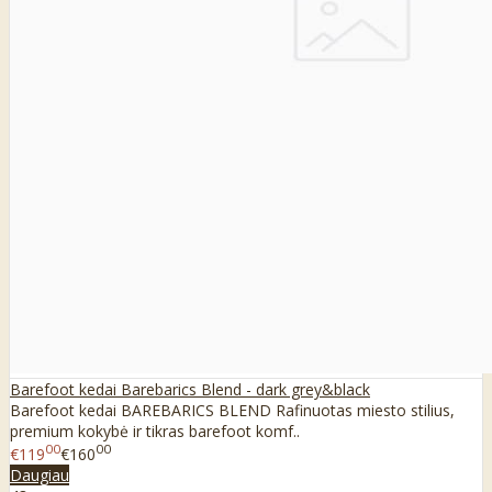
Barefoot kedai Barebarics Blend - dark grey&black
Barefoot kedai BAREBARICS BLEND Rafinuotas miesto stilius,
premium kokybė ir tikras barefoot komf..
00
00
€119
€160
Daugiau