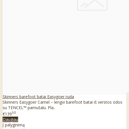
Skinners barefoot batai Easygoer ruda
Skinners Easygoer Camel – lengvi barefoot batai iš verstos odos
su TENCEL™ pamušalu. Pla..
50
€139
Daugiau
Į palyginimą