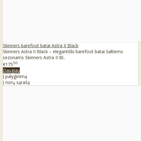
Skinners barefoot batai Astra II Black
Skinners Astra II Black – elegantiški barefoot batai šaltiems
sezonams Skinners Astra II Bl..
50
€175
Daugiau
Į palyginimą
Į norų sąrašą