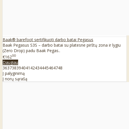
Baak® barefoot sertifikuoti darbo batai Pegasus
Baak Pegasus S3S – darbo batai su platesne pirštų zona ir lygiu
(Zero Drop) padu Baak Pegas..
00
€162
Daugiau
36
37
38
39
40
41
42
43
44
45
46
47
48
Į palyginimą
Į norų sąrašą