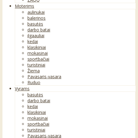
Moterims
aulinukai
balerinos
basutės
darbo batai
ilgaauliai
kedai
klasikiniai
mokasinai
sportbačiai
turistiniai
Žiema
Pavasaris-vasara
Ruduo
Vyrams
basutės
darbo batai
kedai
klasikiniai
mokasinai
sportbačiai
turistiniai
Pavasaris-vasara