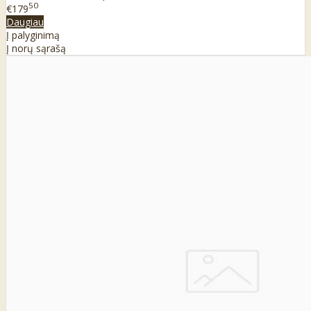
50
€179
Daugiau
Į palyginimą
Į norų sąrašą