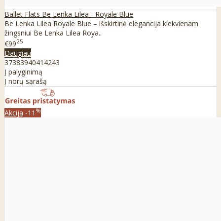
Ballet Flats Be Lenka Lilea - Royale Blue
Be Lenka Lilea Royale Blue – išskirtinė elegancija kiekvienam
žingsniui Be Lenka Lilea Roya..
25
€99
Daugiau
37
38
39
40
41
42
43
Į palyginimą
Į norų sąrašą
%
Akcija
-11