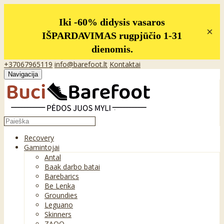
Iki -60% didysis vasaros
×
IŠPARDAVIMAS rugpjūčio 1-31
dienomis.
+37067965119
info@barefoot.lt
Kontaktai
Navigacija
Recovery
Gamintojai
Antal
Baak darbo batai
Barebarics
Be Lenka
Groundies
Leguano
Skinners
ZAQQ