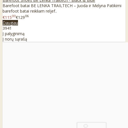
Barefoot Shoes Be Lenka Trailtech - Black & Blue
Barefoot batai BE LENKA TRAILTECH – Juoda ir Mėlyna Patikimi
barefoot batai reikliam reljef..
00
06
€115
€129
Daugiau
39
41
Į palyginimą
Į norų sąrašą