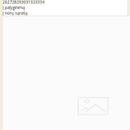
26
27
28
29
30
31
32
33
34
Į palyginimą
Į norų sąrašą