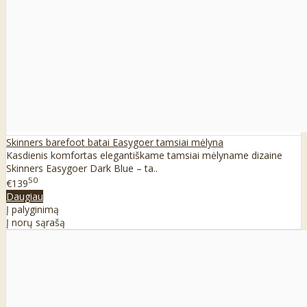
Skinners barefoot batai Easygoer tamsiai mėlyna
Kasdienis komfortas elegantiškame tamsiai mėlyname dizaine
Skinners Easygoer Dark Blue – ta..
50
€139
Daugiau
Į palyginimą
Į norų sąrašą