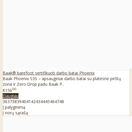
Baak® barefoot sertifikuoti darbo batai Phoenix
Baak Phoenix S3S – apsauginiai darbo batai su platesne pirštų
zona ir Zero Drop padu Baak P..
00
€156
Daugiau
36
37
38
39
40
41
42
43
44
45
46
47
48
Į palyginimą
Į norų sąrašą