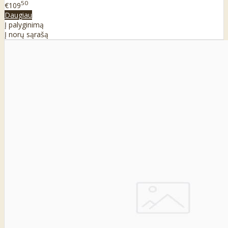
50
€109
Daugiau
Į palyginimą
Į norų sąrašą