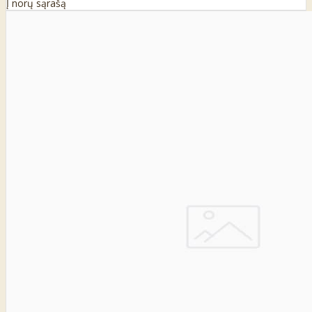
Į norų sąrašą