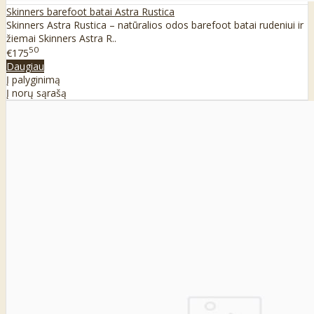
Skinners barefoot batai Astra Rustica
Skinners Astra Rustica – natūralios odos barefoot batai rudeniui ir
žiemai Skinners Astra R..
50
€175
Daugiau
Į palyginimą
Į norų sąrašą