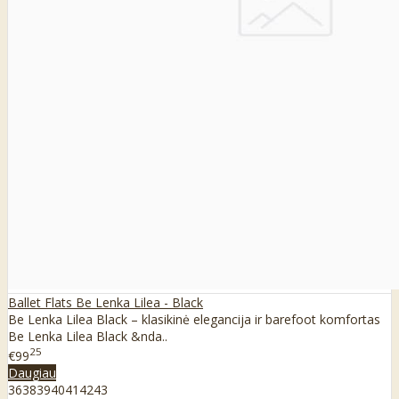
Ballet Flats Be Lenka Lilea - Black
Be Lenka Lilea Black – klasikinė elegancija ir barefoot komfortas
Be Lenka Lilea Black &nda..
25
€99
Daugiau
36
38
39
40
41
42
43