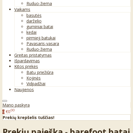
Ruduo-žiema
Vaikams
basutės
darželio
guminiai batai
kedai
pirmieji batukai
Pavasaris-vasara
Ruduo-žiema
Greitas pristatymas
Išpardavimas
Kitos prekės
Batų priežiūra
Kojinės
Vidpadžiai
Naujienos
Mano paskyra
00
€0
0
Prekių krepšelis tuščias!
Prekių paieška - barefoot batai