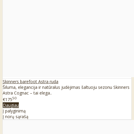
Skinners barefoot Astra ruda
Šiluma, elegancija ir natūralus judėjimas šaltuoju sezonu Skinners
Astra Cognac – tai elega..
50
€175
Daugiau
Į palyginimą
Į norų sąrašą