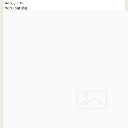
Į palyginimą
Į norų sąrašą