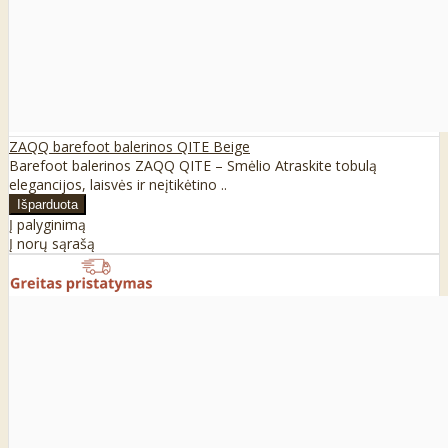
ZAQQ barefoot balerinos QITE Beige
Barefoot balerinos ZAQQ QITE – Smėlio Atraskite tobulą
elegancijos, laisvės ir neįtikėtino ..
Į palyginimą
Į norų sąrašą