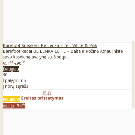
Barefoot Sneakers Be Lenka Elite - White & Pink
Barefoot kedai BE LENKA ELITE – Balta ir Rožinė Atnaujinkite
savo kasdienę avalynę su &bdqu..
00
05
€51
€90
Daugiau
40
Į palyginimą
Į norų sąrašą
Naujiena
%
Akcija
-54