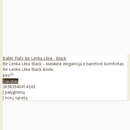
Ballet Flats Be Lenka Lilea - Black
Be Lenka Lilea Black – klasikinė elegancija ir barefoot komfortas
Be Lenka Lilea Black &nda..
25
€99
Daugiau
36
38
39
40
41
42
43
Į palyginimą
Į norų sąrašą