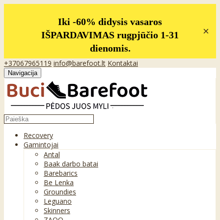
Iki -60% didysis vasaros
×
IŠPARDAVIMAS rugpjūčio 1-31
dienomis.
+37067965119
info@barefoot.lt
Kontaktai
Navigacija
Recovery
Gamintojai
Antal
Baak darbo batai
Barebarics
Be Lenka
Groundies
Leguano
Skinners
ZAQQ