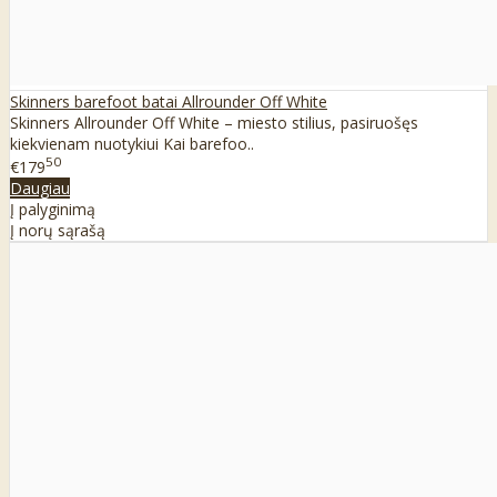
Skinners barefoot batai Allrounder Off White
Skinners Allrounder Off White – miesto stilius, pasiruošęs
kiekvienam nuotykiui Kai barefoo..
50
€179
Daugiau
Į palyginimą
Į norų sąrašą