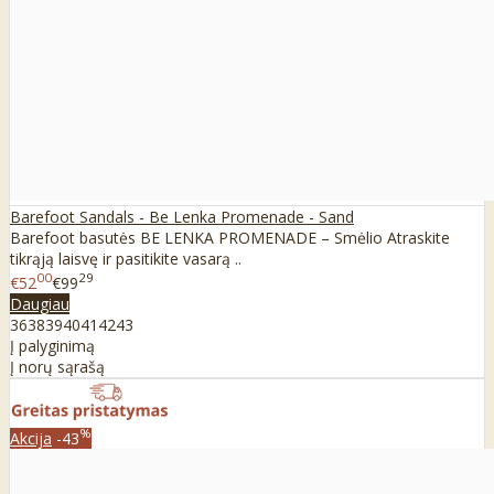
Barefoot Sandals - Be Lenka Promenade - Sand
Barefoot basutės BE LENKA PROMENADE – Smėlio Atraskite
tikrąją laisvę ir pasitikite vasarą ..
00
29
€52
€99
Daugiau
36
38
39
40
41
42
43
Į palyginimą
Į norų sąrašą
%
Akcija
-43