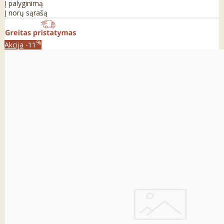
Į palyginimą
Į norų sąrašą
%
Akcija
-11