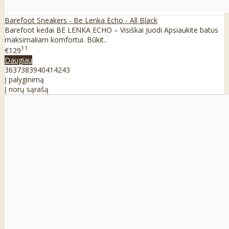
Barefoot Sneakers - Be Lenka Echo - All Black
Barefoot kedai BE LENKA ECHO – Visiškai Juodi Apsiaukite batus
maksimaliam komfortui. Būkit..
11
€129
Daugiau
36
37
38
39
40
41
42
43
Į palyginimą
Į norų sąrašą