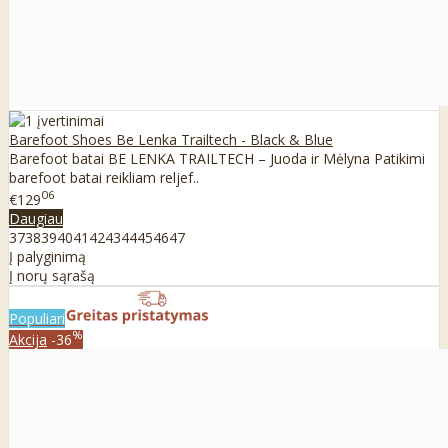
Barefoot Shoes Be Lenka Trailtech - Black & Blue
Barefoot batai BE LENKA TRAILTECH – Juoda ir Mėlyna Patikimi
barefoot batai reikliam reljef..
06
€129
Daugiau
37
38
39
40
41
42
43
44
45
46
47
Į palyginimą
Į norų sąrašą
Populiari
%
Akcija
-36