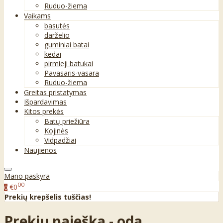
Ruduo-žiema
Vaikams
basutės
darželio
guminiai batai
kedai
pirmieji batukai
Pavasaris-vasara
Ruduo-žiema
Greitas pristatymas
Išpardavimas
Kitos prekės
Batų priežiūra
Kojinės
Vidpadžiai
Naujienos
Mano paskyra
00
€0
0
Prekių krepšelis tuščias!
Prekių paieška - oda