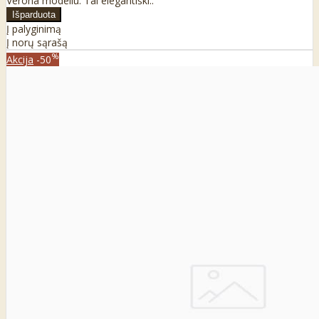
Verona modeliu. Tai elegantiški..
Į palyginimą
Į norų sąrašą
%
Akcija
-50