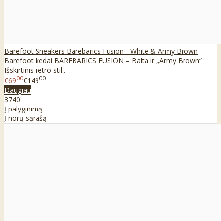
Barefoot Sneakers Barebarics Fusion - White & Army Brown
Barefoot kedai BAREBARICS FUSION – Balta ir „Army Brown“
Išskirtinis retro stil..
00
00
€69
€149
Daugiau
37
40
Į palyginimą
Į norų sąrašą