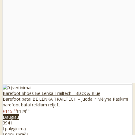
Barefoot Shoes Be Lenka Trailtech - Black & Blue
Barefoot batai BE LENKA TRAILTECH – Juoda ir Mėlyna Patikimi
barefoot batai reikliam reljef..
00
06
€115
€129
Daugiau
39
41
Į palyginimą
Į norų sąrašą