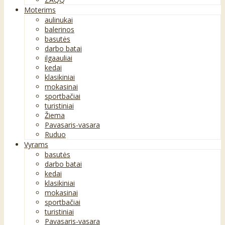
Moterims
aulinukai
balerinos
basutės
darbo batai
ilgaauliai
kedai
klasikiniai
mokasinai
sportbačiai
turistiniai
Žiema
Pavasaris-vasara
Ruduo
Vyrams
basutės
darbo batai
kedai
klasikiniai
mokasinai
sportbačiai
turistiniai
Pavasaris-vasara