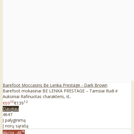
Barefoot Moccasins Be Lenka Prestage - Dark Brown
Barefoot mokasinai BE LENKA PRESTAGE – Tamsiai Rudi ir
Auksiniai Rafinuotas charakteris, iš..
00
12
€69
€139
Daugiau
46
47
Į palyginimą
Į norų sąrašą
%
Akcija
-48