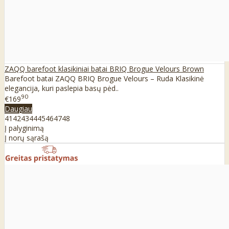
ZAQQ barefoot klasikiniai batai BRIQ Brogue Velours Brown
Barefoot batai ZAQQ BRIQ Brogue Velours – Ruda Klasikinė
elegancija, kuri paslepia basų pėd..
90
€169
Daugiau
41
42
43
44
45
46
47
48
Į palyginimą
Į norų sąrašą