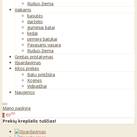
Ruduo-žiema
Vaikams
basutės
darželio
guminiai batai
kedai
pirmieji batukai
Pavasaris-vasara
Ruduo-žiema
Greitas pristatymas
Išpardavimas
Kitos prekės
Batų priežiūra
Kojinės
Vidpadžiai
Naujienos
Mano paskyra
00
€0
0
Prekių krepšelis tuščias!