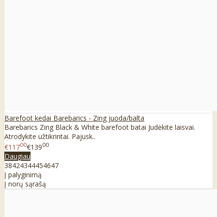
Barefoot kedai Barebarics - Zing juoda/balta
Barebarics Zing Black & White barefoot batai Judėkite laisvai.
Atrodykite užtikrintai. Pajusk..
00
00
€117
€139
Daugiau
38
42
43
44
45
46
47
Į palyginimą
Į norų sąrašą