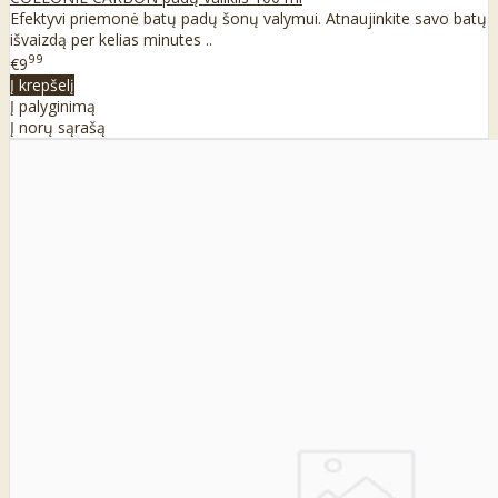
Efektyvi priemonė batų padų šonų valymui. Atnaujinkite savo batų
išvaizdą per kelias minutes ..
99
€9
Į krepšelį
Į palyginimą
Į norų sąrašą