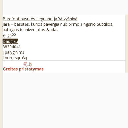
Barefoot basutės Leguano JARA vyšninė
Jara – basutės, kurios pavergia nuo pirmo žingsnio Subtilios,
patogios ir universalios &nda..
00
€129
Daugiau
38
39
40
41
Į palyginimą
Į norų sąrašą