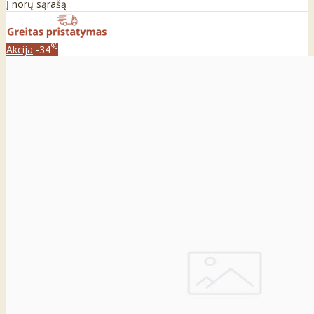
Į norų sąrašą
%
Akcija
-34