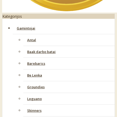
Kategorijos
Gamintojai
Antal
Baak darbo batai
Barebarics
Be Lenka
Groundies
Leguano
Skinners