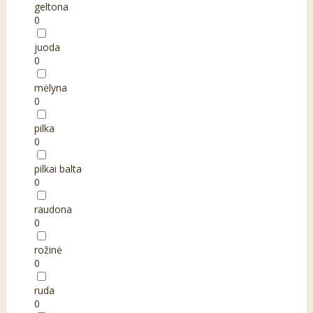
geltona
0
juoda
0
mėlyna
0
pilka
0
pilkai balta
0
raudona
0
rožinė
0
ruda
0