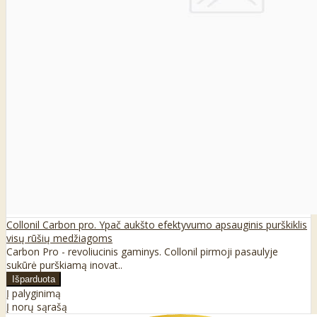
Collonil Carbon pro. Ypač aukšto efektyvumo apsauginis purškiklis
visų rūšių medžiagoms
Carbon Pro - revoliucinis gaminys. Collonil pirmoji pasaulyje
sukūrė purškiamą inovat..
Į palyginimą
Į norų sąrašą