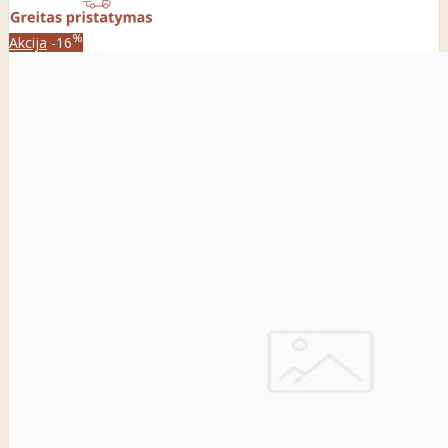
%
Akcija
-16