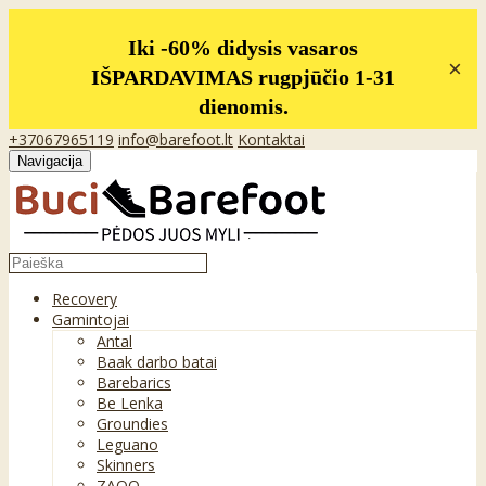
Iki -60% didysis vasaros
×
IŠPARDAVIMAS rugpjūčio 1-31
dienomis.
+37067965119
info@barefoot.lt
Kontaktai
Navigacija
Recovery
Gamintojai
Antal
Baak darbo batai
Barebarics
Be Lenka
Groundies
Leguano
Skinners
ZAQQ