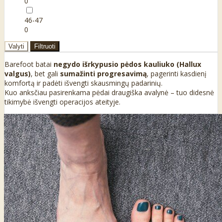
0
46-47
0
Valyti
Filtruoti
Barefoot batai
negydo išrkypusio pėdos kauliuko (Hallux
valgus)
, bet gali
sumažinti progresavimą
, pagerinti kasdienį
komfortą ir padėti išvengti skausmingų padarinių.
Kuo anksčiau pasirenkama pėdai draugiška avalynė – tuo didesnė
tikimybė išvengti operacijos ateityje.