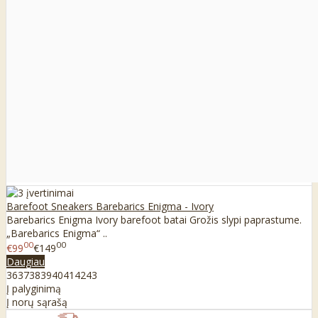
Barefoot Sneakers Barebarics Enigma - Ivory
Barebarics Enigma Ivory barefoot batai Grožis slypi paprastume.
„Barebarics Enigma“ ..
00
00
€99
€149
Daugiau
36
37
38
39
40
41
42
43
Į palyginimą
Į norų sąrašą