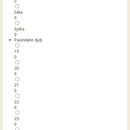
0
žalia
0
žydra
0
Pasirinkite dydį
19
0
20
0
21
0
22
0
23
0