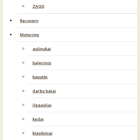
ZAQQ
Recovery
Moterims
aulinukai
balerinos
basutės
darbo batai
ilgaauliai
kedai
klasikiniai