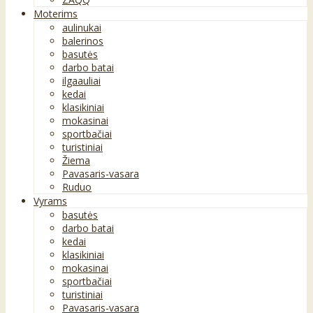
Moterims
aulinukai
balerinos
basutės
darbo batai
ilgaauliai
kedai
klasikiniai
mokasinai
sportbačiai
turistiniai
Žiema
Pavasaris-vasara
Ruduo
Vyrams
basutės
darbo batai
kedai
klasikiniai
mokasinai
sportbačiai
turistiniai
Pavasaris-vasara