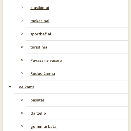
klasikiniai
mokasinai
sportbačiai
turistiniai
Pavasaris-vasara
Ruduo-žiema
Vaikams
basutės
darželio
guminiai batai