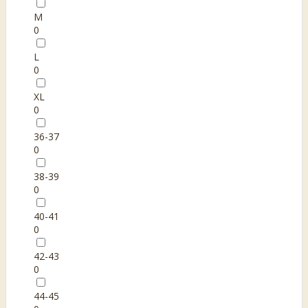
M
0
L
0
XL
0
36-37
0
38-39
0
40-41
0
42-43
0
44-45