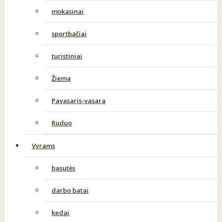
mokasinai
sportbačiai
turistiniai
Žiema
Pavasaris-vasara
Ruduo
Vyrams
basutės
darbo batai
kedai