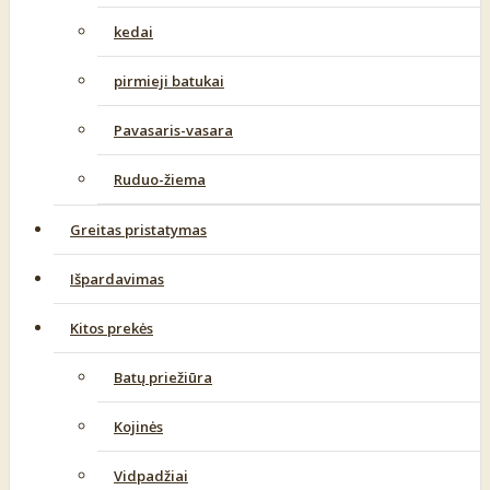
kedai
pirmieji batukai
Pavasaris-vasara
Ruduo-žiema
Greitas pristatymas
Išpardavimas
Kitos prekės
Batų priežiūra
Kojinės
Vidpadžiai