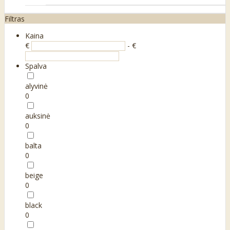
Filtras
Kaina
€
- €
Spalva
alyvinė
0
auksinė
0
balta
0
beige
0
black
0