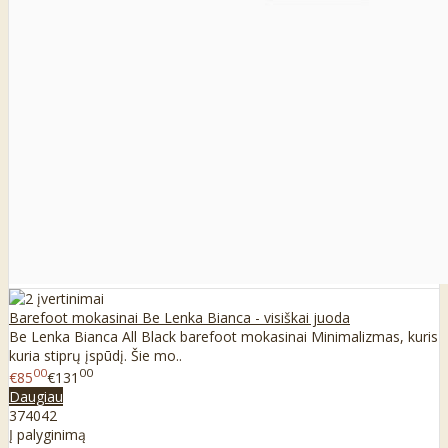
Barefoot mokasinai Be Lenka Bianca - visiškai juoda
Be Lenka Bianca All Black barefoot mokasinai Minimalizmas, kuris
kuria stiprų įspūdį. Šie mo..
00
00
€85
€131
Daugiau
37
40
42
Į palyginimą