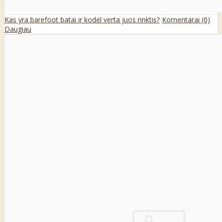
Kas yra barefoot batai ir kodėl verta juos rinktis?
Komentarai (0)
Daugiau