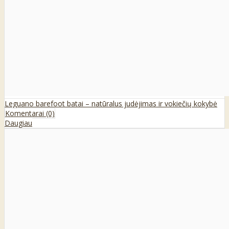
Leguano barefoot batai – natūralus judėjimas ir vokiečių kokybė
Komentarai (0)
Daugiau