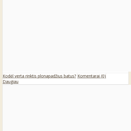
Kodėl verta rinktis plonapadžius batus?
Komentarai (0)
Daugiau