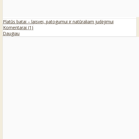
Platūs batai – laisvei, patogumui ir natūraliam judėjimui
Komentarai (1)
Daugiau