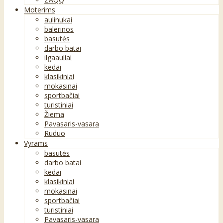
Moterims
aulinukai
balerinos
basutės
darbo batai
ilgaauliai
kedai
klasikiniai
mokasinai
sportbačiai
turistiniai
Žiema
Pavasaris-vasara
Ruduo
Vyrams
basutės
darbo batai
kedai
klasikiniai
mokasinai
sportbačiai
turistiniai
Pavasaris-vasara