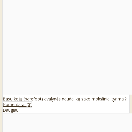
Basų kojų (barefoot) avalynės nauda: ką sako moksliniai tyrimai?
Komentarai (0)
Daugiau