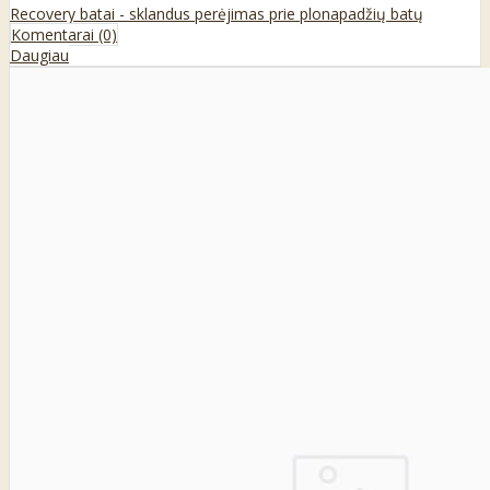
Recovery batai - sklandus perėjimas prie plonapadžių batų
Komentarai (0)
Daugiau