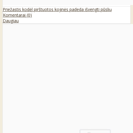
Priežastis kodėl pirštuotos kojinės padeda išvengti pūslių
Komentarai (0)
Daugiau