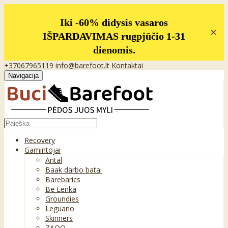
Iki -60% didysis vasaros
×
IŠPARDAVIMAS rugpjūčio 1-31
dienomis.
+37067965119
info@barefoot.lt
Kontaktai
Navigacija
Recovery
Gamintojai
Antal
Baak darbo batai
Barebarics
Be Lenka
Groundies
Leguano
Skinners
ZAQQ