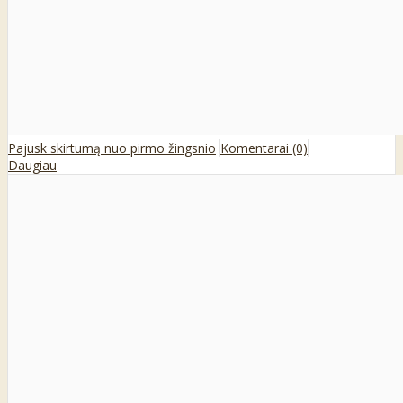
Pajusk skirtumą nuo pirmo žingsnio
Komentarai (0)
Daugiau