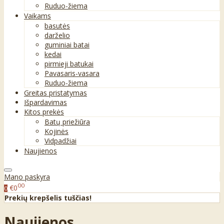
Ruduo-žiema
Vaikams
basutės
darželio
guminiai batai
kedai
pirmieji batukai
Pavasaris-vasara
Ruduo-žiema
Greitas pristatymas
Išpardavimas
Kitos prekės
Batų priežiūra
Kojinės
Vidpadžiai
Naujienos
Mano paskyra
00
€0
0
Prekių krepšelis tuščias!
Naujienos