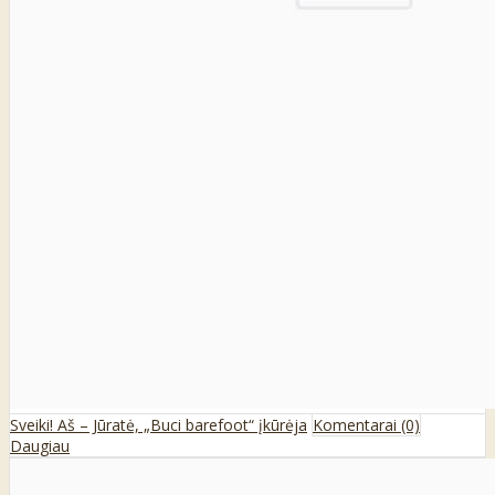
Sveiki! Aš – Jūratė, „Buci barefoot“ įkūrėja
Komentarai (0)
Daugiau