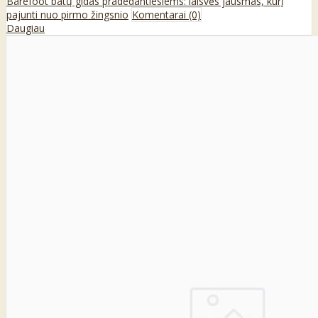
Barefoot batų gidas pradedantiesiems: laisvės jausmas, kurį
pajunti nuo pirmo žingsnio
Komentarai (0)
Daugiau