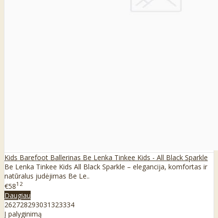
Kids Barefoot Ballerinas Be Lenka Tinkee Kids - All Black Sparkle
Be Lenka Tinkee Kids All Black Sparkle – elegancija, komfortas ir
natūralus judėjimas Be Le..
12
€58
Daugiau
26
27
28
29
30
31
32
33
34
Į palyginimą