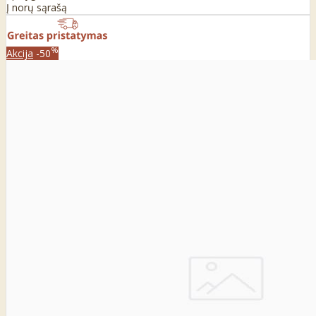
Į norų sąrašą
%
Akcija
-50