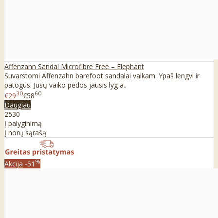
Affenzahn Sandal Microfibre Free – Elephant
Suvarstomi Affenzahn barefoot sandalai vaikam. Ypaš lengvi ir
patogūs. Jūsų vaiko pėdos jausis lyg a..
30
60
€29
€58
Daugiau
25
30
Į palyginimą
Į norų sąrašą
%
Akcija
-51