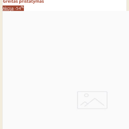
%
Akcija
-54