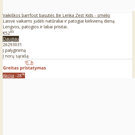
Vaikiškos barrfoot basutės Be Lenka Zest Kids - smėlio
Laisvė vaikams judėti natūraliai ir patogiai kiekvieną dieną.
Lengvos, patogios ir labai prisitai..
85
€52
Daugiau
26
29
30
31
Į palyginimą
Į norų sąrašą
%
Akcija
-28