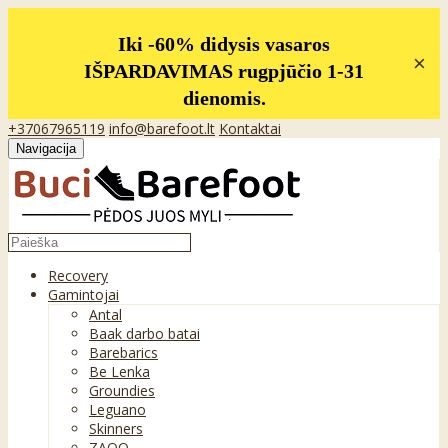
Iki -60% didysis vasaros
×
IŠPARDAVIMAS rugpjūčio 1-31
dienomis.
+37067965119
info@barefoot.lt
Kontaktai
Navigacija
Recovery
Gamintojai
Antal
Baak darbo batai
Barebarics
Be Lenka
Groundies
Leguano
Skinners
ZAQQ