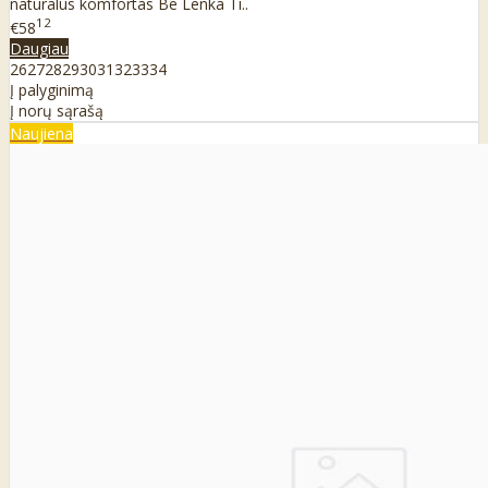
natūralus komfortas Be Lenka Ti..
12
€58
Daugiau
26
27
28
29
30
31
32
33
34
Į palyginimą
Į norų sąrašą
Naujiena