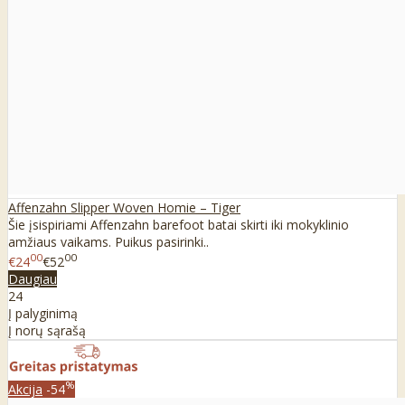
Affenzahn Slipper Woven Homie – Tiger
Šie įsispiriami Affenzahn barefoot batai skirti iki mokyklinio
amžiaus vaikams. Puikus pasirinki..
00
00
€24
€52
Daugiau
24
Į palyginimą
Į norų sąrašą
%
Akcija
-54