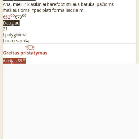
Aria, mieli ir klasikiniai barefoot stiliaus batukai pačioms
mažiausioms! Ypač plati forma leidžia m..
00
00
€52
€79
Daugiau
21
Į palyginimą
Į norų sąrašą
%
Akcija
-39