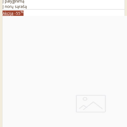
Į palyginimą
Į norų sąrašą
%
Akcija
-55