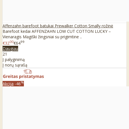
Affenzahn barefoot batukai Prewalker Cotton Smally rožinė
Barefoot kedai AFFENZAHN LOW CUT COTTON LUCKY –
Vienaragis Magiški žingsniai su prigimtine ..
00
99
€32
€64
Daugiau
21
Į palyginimą
Į norų sąrašą
%
Akcija
-46