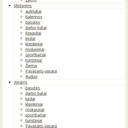
Moterims
aulinukai
balerinos
basutės
darbo batai
ilgaauliai
kedai
klasikiniai
mokasinai
sportbačiai
turistiniai
Žiema
Pavasaris-vasara
Ruduo
Vyrams
basutės
darbo batai
kedai
klasikiniai
mokasinai
sportbačiai
turistiniai
Pavasaris-vasara