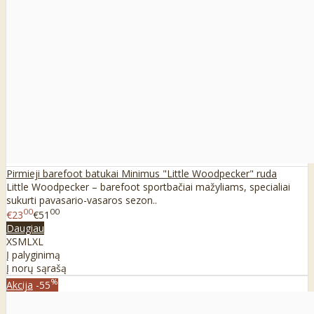
Pirmieji barefoot batukai Minimus "Little Woodpecker" ruda
Little Woodpecker – barefoot sportbačiai mažyliams, specialiai
sukurti pavasario-vasaros sezon..
00
00
€23
€51
Daugiau
XS
M
L
XL
Į palyginimą
Į norų sąrašą
%
Akcija
-55