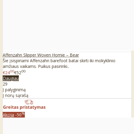
Affenzahn Slipper Woven Homie – Bear
Šie įsispiriami Affenzahn barefoot batai skirti iki mokyklinio
amžiaus vaikams. Puikus pasirinki..
00
00
€24
€52
Daugiau
29
Į palyginimą
Į norų sąrašą
%
Akcija
-50