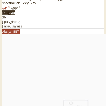
sportbačiais Grey & W..
00
29
€41
€99
Daugiau
36
Į palyginimą
Į norų sąrašą
%
Akcija
-55