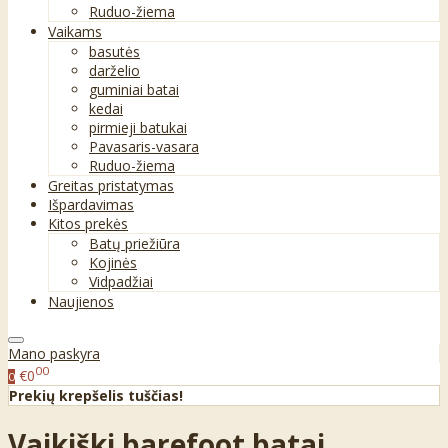
Ruduo-žiema
Vaikams
basutės
darželio
guminiai batai
kedai
pirmieji batukai
Pavasaris-vasara
Ruduo-žiema
Greitas pristatymas
Išpardavimas
Kitos prekės
Batų priežiūra
Kojinės
Vidpadžiai
Naujienos
Mano paskyra
00
€0
0
Prekių krepšelis tuščias!
Vaikiški barefoot batai