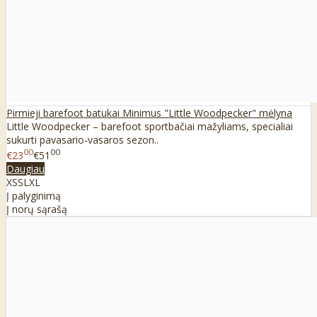
Pirmieji barefoot batukai Minimus "Little Woodpecker" mėlyna
Little Woodpecker – barefoot sportbačiai mažyliams, specialiai
sukurti pavasario-vasaros sezon..
00
00
€23
€51
Daugiau
XS
S
L
XL
Į palyginimą
Į norų sąrašą