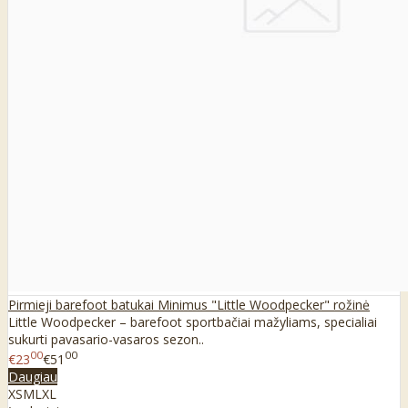
Pirmieji barefoot batukai Minimus "Little Woodpecker" rožinė
Little Woodpecker – barefoot sportbačiai mažyliams, specialiai
sukurti pavasario-vasaros sezon..
00
00
€23
€51
Daugiau
XS
M
L
XL