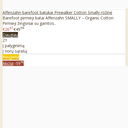
Affenzahn barefoot batukai Prewalker Cotton Smally rožinė
Barefoot pirmieji batai Affenzahn SMALLY – Organic Cotton
Pirmieji žingsniai su gamtos..
87
99
€26
€49
Daugiau
21
Į palyginimą
Į norų sąrašą
Naujiena
%
Akcija
-59