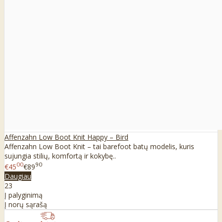
Affenzahn Low Boot Knit Happy – Bird
Affenzahn Low Boot Knit – tai barefoot batų modelis, kuris
sujungia stilių, komfortą ir kokybę..
00
90
€45
€89
Daugiau
23
Į palyginimą
Į norų sąrašą