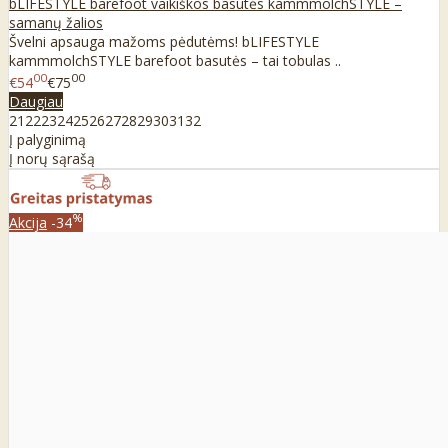
bLIFESTYLE barefoot vaikiškos basutės kammmolchSTYLE –
samanų žalios
Švelni apsauga mažoms pėdutėms! bLIFESTYLE
kammmolchSTYLE barefoot basutės – tai tobulas ..
00
00
€54
€75
Daugiau
21
22
23
24
25
26
27
28
29
30
31
32
Į palyginimą
Į norų sąrašą
%
Akcija
-34