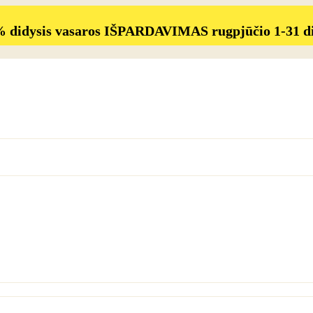
% didysis vasaros IŠPARDAVIMAS rugpjūčio 1-31 d