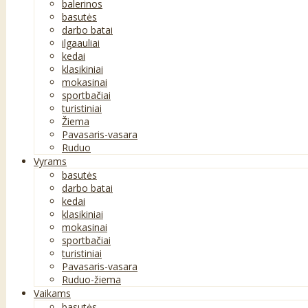
balerinos
basutės
darbo batai
ilgaauliai
kedai
klasikiniai
mokasinai
sportbačiai
turistiniai
Žiema
Pavasaris-vasara
Ruduo
Vyrams
basutės
darbo batai
kedai
klasikiniai
mokasinai
sportbačiai
turistiniai
Pavasaris-vasara
Ruduo-žiema
Vaikams
basutės