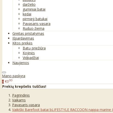
darželio
guminiai batai
kedai
pirmieji batukai
Pavasaris-vasara
Ruduo-žiema
Greitas pristatymas
Išpardavimas
Kitos prekės
Batų priežiūra
Kojinės
Vidpadžiai
Naujienos
Mano paskyra
00
€0
0
Prekių krepšelis tuščias!
Pagrindinis
Vaikams
Pavasaris-vasara
Vaikiški Barefoot batai bLIFESTYLE RACCOON nappa marine (