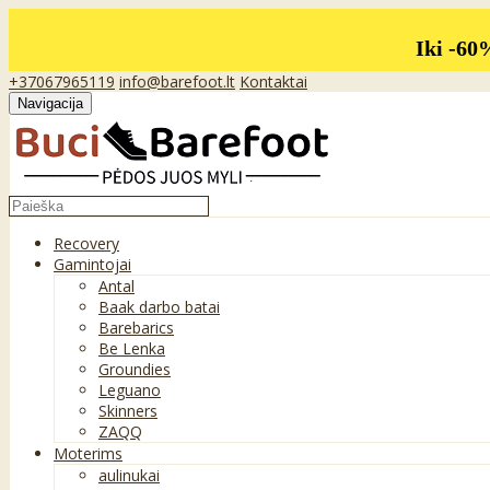
Iki -60
+37067965119
info@barefoot.lt
Kontaktai
Navigacija
Recovery
Gamintojai
Antal
Baak darbo batai
Barebarics
Be Lenka
Groundies
Leguano
Skinners
ZAQQ
Moterims
aulinukai