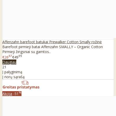
Affenzahn barefoot batukai Prewalker Cotton Smally rožinė
Barefoot pirmieji batai Affenzahn SMALLY – Organic Cotton
Pirmieji žingsniai su gamtos..
87
99
€26
€49
Daugiau
21
Į palyginimą
Į norų sąrašą
%
Akcija
-51