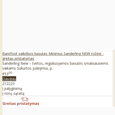
Barefoot vaikiškos basutės Minimus Sanderling NEW rožinė -
greitas pristatymas
Sanderling New – tvirtos, reguliuojamos basutės smalsiausiems
vaikams Sukurtos judėjimui, p..
00
€53
Daugiau
21
22
23
Į palyginimą
Į norų sąrašą