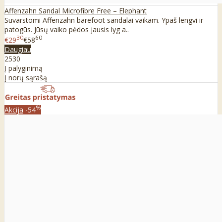
Affenzahn Sandal Microfibre Free – Elephant
Suvarstomi Affenzahn barefoot sandalai vaikam. Ypaš lengvi ir
patogūs. Jūsų vaiko pėdos jausis lyg a..
30
60
€29
€58
Daugiau
25
30
Į palyginimą
Į norų sąrašą
%
Akcija
-54