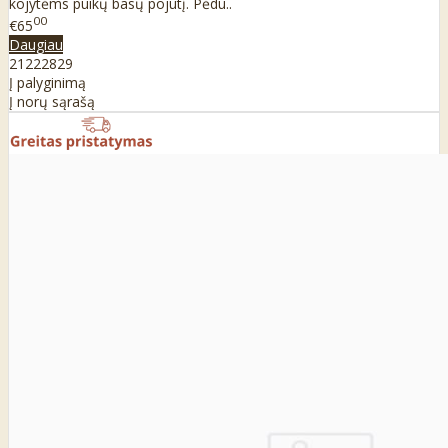
kojytėms puikų basų pojūtį. Pėdu..
00
€65
Daugiau
21
22
28
29
Į palyginimą
Į norų sąrašą