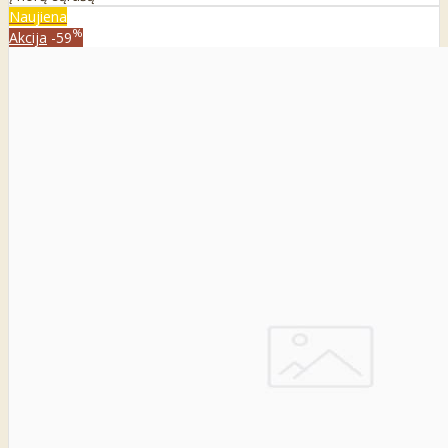
Naujiena
%
Akcija
-59