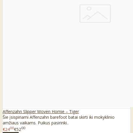
Affenzahn Slipper Woven Homie – Tiger
Šie įsispiriami Affenzahn barefoot batai skirti iki mokyklinio
amžiaus vaikams. Puikus pasirinki..
00
00
€24
€52