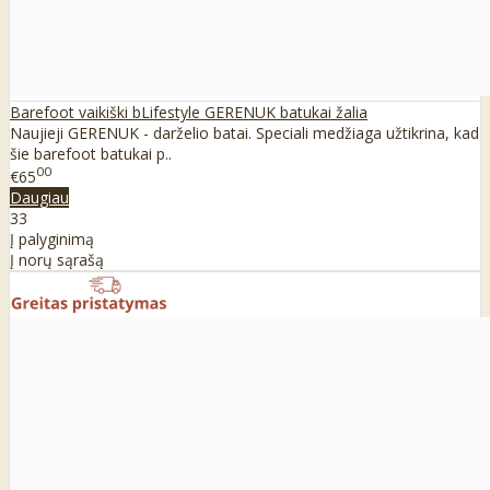
Barefoot vaikiški bLifestyle GERENUK batukai žalia
Naujieji GERENUK - darželio batai. Speciali medžiaga užtikrina, kad
šie barefoot batukai p..
00
€65
Daugiau
33
Į palyginimą
Į norų sąrašą