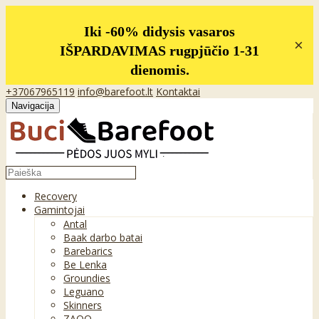
Iki -60% didysis vasaros
×
IŠPARDAVIMAS rugpjūčio 1-31
dienomis.
+37067965119
info@barefoot.lt
Kontaktai
Navigacija
Recovery
Gamintojai
Antal
Baak darbo batai
Barebarics
Be Lenka
Groundies
Leguano
Skinners
ZAQQ