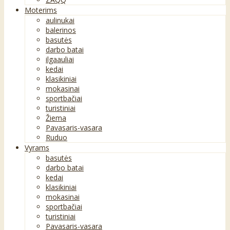
Moterims
aulinukai
balerinos
basutės
darbo batai
ilgaauliai
kedai
klasikiniai
mokasinai
sportbačiai
turistiniai
Žiema
Pavasaris-vasara
Ruduo
Vyrams
basutės
darbo batai
kedai
klasikiniai
mokasinai
sportbačiai
turistiniai
Pavasaris-vasara