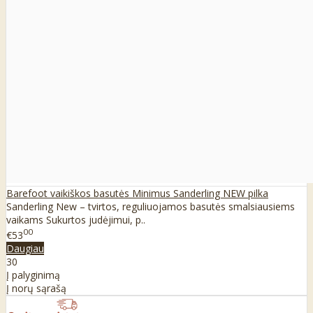
Barefoot vaikiškos basutės Minimus Sanderling NEW pilka
Sanderling New – tvirtos, reguliuojamos basutės smalsiausiems
vaikams Sukurtos judėjimui, p..
00
€53
Daugiau
30
Į palyginimą
Į norų sąrašą