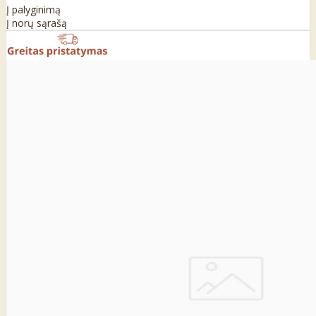
Į palyginimą
Į norų sąrašą