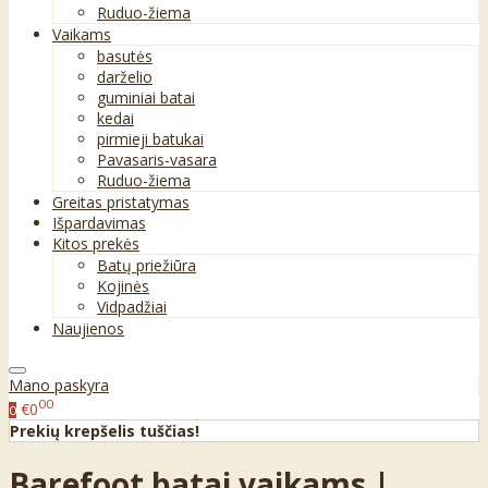
Ruduo-žiema
Vaikams
basutės
darželio
guminiai batai
kedai
pirmieji batukai
Pavasaris-vasara
Ruduo-žiema
Greitas pristatymas
Išpardavimas
Kitos prekės
Batų priežiūra
Kojinės
Vidpadžiai
Naujienos
Mano paskyra
00
€0
0
Prekių krepšelis tuščias!
Barefoot batai vaikams |