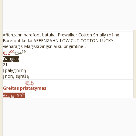
Affenzahn barefoot batukai Prewalker Cotton Smally rožinė
Barefoot kedai AFFENZAHN LOW CUT COTTON LUCKY –
Vienaragis Magiški žingsniai su prigimtine ..
00
99
€32
€64
Daugiau
21
Į palyginimą
Į norų sąrašą
%
Akcija
-50