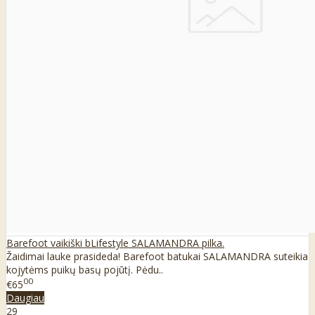
Barefoot vaikiški bLifestyle SALAMANDRA pilka.
Žaidimai lauke prasideda! Barefoot batukai SALAMANDRA suteikia
kojytėms puikų basų pojūtį. Pėdu..
00
€65
Daugiau
29