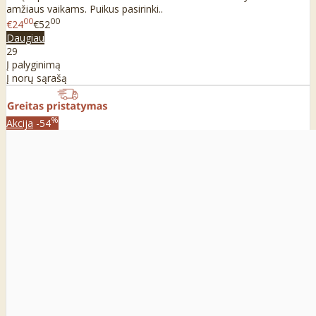
amžiaus vaikams. Puikus pasirinki..
00
00
€24
€52
Daugiau
29
Į palyginimą
Į norų sąrašą
%
Akcija
-54