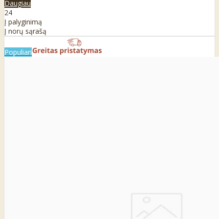
Daugiau
24
Į palyginimą
Į norų sąrašą
Populiari