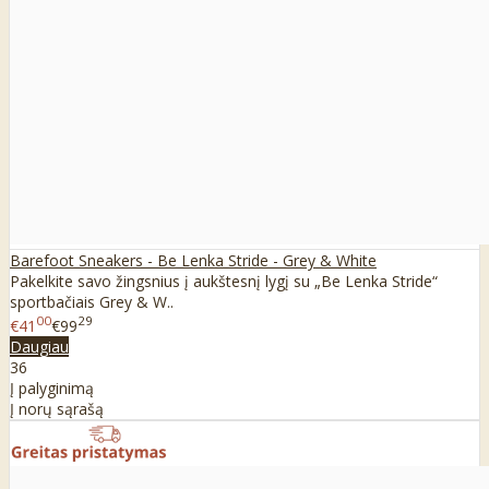
Barefoot Sneakers - Be Lenka Stride - Grey & White
Pakelkite savo žingsnius į aukštesnį lygį su „Be Lenka Stride“
sportbačiais Grey & W..
00
29
€41
€99
Daugiau
36
Į palyginimą
Į norų sąrašą