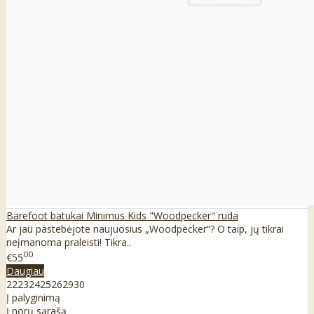
Barefoot batukai Minimus Kids "Woodpecker" ruda
Ar jau pastebėjote naujuosius „Woodpecker“? O taip, jų tikrai
neįmanoma praleisti! Tikra..
00
€55
Daugiau
22
23
24
25
26
29
30
Į palyginimą
Į norų sąrašą