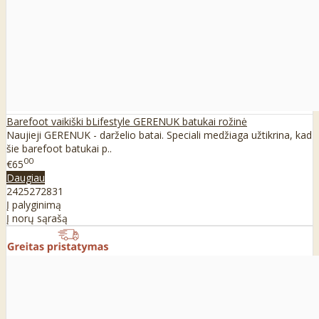
Barefoot vaikiški bLifestyle GERENUK batukai rožinė
Naujieji GERENUK - darželio batai. Speciali medžiaga užtikrina, kad
šie barefoot batukai p..
00
€65
Daugiau
24
25
27
28
31
Į palyginimą
Į norų sąrašą