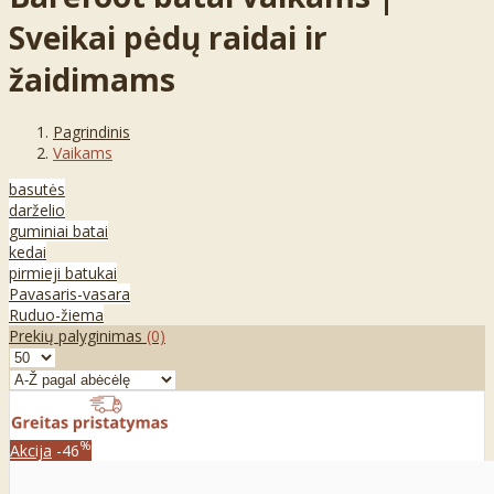
Sveikai pėdų raidai ir
žaidimams
Pagrindinis
Vaikams
basutės
darželio
guminiai batai
kedai
pirmieji batukai
Pavasaris-vasara
Ruduo-žiema
Prekių palyginimas
(0)
%
Akcija
-46