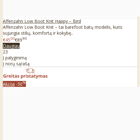
Affenzahn Low Boot Knit Happy – Bird
Affenzahn Low Boot Knit – tai barefoot batų modelis, kuris
sujungia stilių, komfortą ir kokybę..
00
90
€45
€89
Daugiau
23
Į palyginimą
Į norų sąrašą
%
Akcija
-50