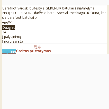
Barefoot vaikiški bLifestyle GERENUK batukai žalia/mėlyna
Naujieji GERENUK - darželio batai. Speciali medžiaga užtikrina, kad
šie barefoot batukai p..
00
€65
Daugiau
24
Į palyginimą
Į norų sąrašą
Populiari