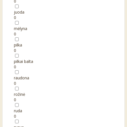
0
juoda
0
mėlyna
0
pilka
0
pilkai balta
0
raudona
0
rožinė
0
ruda
0