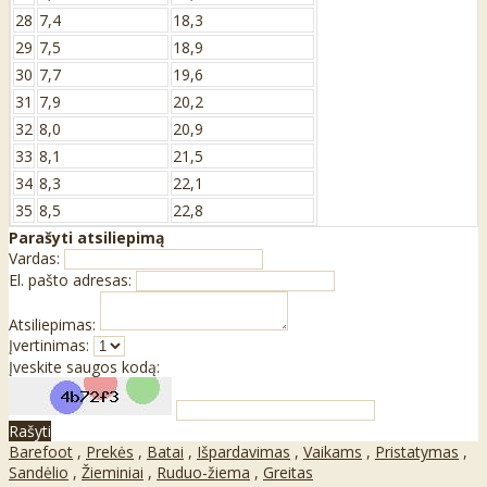
28
7,4
18,3
29
7,5
18,9
30
7,7
19,6
31
7,9
20,2
32
8,0
20,9
33
8,1
21,5
34
8,3
22,1
35
8,5
22,8
Parašyti atsiliepimą
Vardas:
El. pašto adresas:
Atsiliepimas:
Įvertinimas:
Įveskite saugos kodą:
Rašyti
Barefoot
,
Prekės
,
Batai
,
Išpardavimas
,
Vaikams
,
Pristatymas
,
Sandėlio
,
Žieminiai
,
Ruduo-žiema
,
Greitas