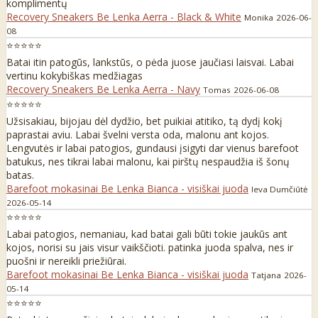
komplimentų
Recovery Sneakers Be Lenka Aerra - Black & White
Monika
2026-06-
08
⭐⭐⭐⭐⭐
Batai itin patogūs, lankstūs, o pėda juose jaučiasi laisvai. Labai
vertinu kokybiškas medžiagas
Recovery Sneakers Be Lenka Aerra - Navy
Tomas
2026-06-08
⭐⭐⭐⭐⭐
Užsisakiau, bijojau dėl dydžio, bet puikiai atitiko, tą dydį kokį
paprastai aviu. Labai švelni versta oda, malonu ant kojos.
Lengvutės ir labai patogios, gundausi įsigyti dar vienus barefoot
batukus, nes tikrai labai malonu, kai pirštų nespaudžia iš šonų
batas.
Barefoot mokasinai Be Lenka Bianca - visiškai juoda
Ieva Dumčiūtė
2026-05-14
⭐⭐⭐⭐⭐
Labai patogios, nemaniau, kad batai gali būti tokie jaukūs ant
kojos, norisi su jais visur vaikščioti. patinka juoda spalva, nes ir
puošni ir nereikli priežiūrai.
Barefoot mokasinai Be Lenka Bianca - visiškai juoda
Tatjana
2026-
05-14
⭐⭐⭐⭐⭐