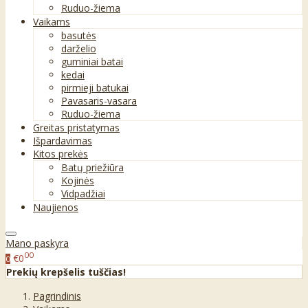
Ruduo-žiema
Vaikams
basutės
darželio
guminiai batai
kedai
pirmieji batukai
Pavasaris-vasara
Ruduo-žiema
Greitas pristatymas
Išpardavimas
Kitos prekės
Batų priežiūra
Kojinės
Vidpadžiai
Naujienos
Mano paskyra
00
€0
0
Prekių krepšelis tuščias!
Pagrindinis