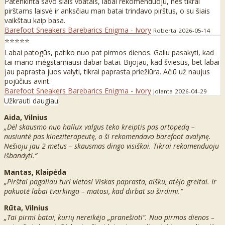
Patenkinta savo šiais vbatais, labai rekomenduoju, nes tikrai
pirštams laisvė ir anksčiau man batai trindavo pirštus, o su šiais
vaikštau kaip basa.
Barefoot Sneakers Barebarics Enigma - Ivory
Roberta
2026-05-14
⭐⭐⭐⭐⭐
Labai patogūs, patiko nuo pat pirmos dienos. Galiu pasakyti, kad
tai mano mėgstamiausi dabar batai. Bijojau, kad šviesūs, bet labai
jau paprasta juos valyti, tikrai paprasta priežiūra. Ačiū už naujus
pojūčius avint.
Barefoot Sneakers Barebarics Enigma - Ivory
Jolanta
2026-04-29
Užkrauti daugiau
Aida, Vilnius
„Dėl skausmo nuo hallux valgus teko kreiptis pas ortopedą –
nusiuntė pas kineziterapeutę, o ši rekomendavo barefoot avalynę.
Nešioju jau 2 metus – skausmas dingo visiškai. Tikrai rekomenduoju
išbandyti.“
Mantas, Klaipėda
„Pirštai pagaliau turi vietos! Viskas paprasta, aišku, atėjo greitai. Ir
pakuotė labai tvarkinga – matosi, kad dirbat su širdimi.“
Rūta, Vilnius
„Tai pirmi batai, kurių nereikėjo „pranešioti“. Nuo pirmos dienos –