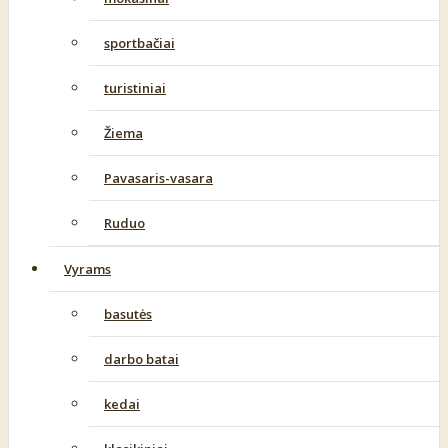
sportbačiai
turistiniai
Žiema
Pavasaris-vasara
Ruduo
Vyrams
basutės
darbo batai
kedai