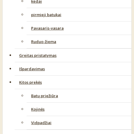
kedai
pirmieji batukai
Pavasaris-vasara
Ruduo-žiema
Greitas pristatymas
Išpardavimas
Kitos prekės
Batų priežiūra
Kojinės
Vidpadžiai