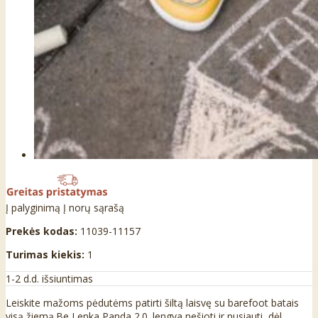
Į palyginimą
Į norų sąrašą
Prekės kodas:
11039-11157
Turimas kiekis:
1
1-2 d.d. išsiuntimas
Leiskite mažoms pėdutėms patirti šiltą laisvę su barefoot batais
visą žiemą.Be Lenka Panda 2.0. lengva nešioti ir nusiauti, dėl