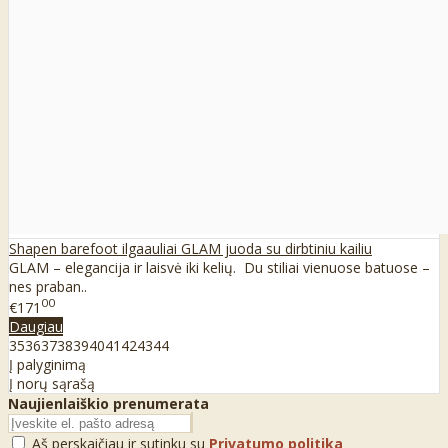
Shapen barefoot ilgaauliai GLAM juoda su dirbtiniu kailiu
GLAM – elegancija ir laisvė iki kelių. Du stiliai vienuose batuose –
nes praban..
00
€171
Daugiau
35
36
37
38
39
40
41
42
43
44
Į palyginimą
Į norų sąrašą
Naujienlaiškio prenumerata
Aš perskaičiau ir sutinku su
Privatumo politika