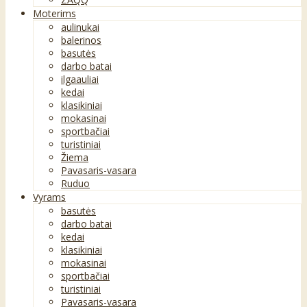
Moterims
aulinukai
balerinos
basutės
darbo batai
ilgaauliai
kedai
klasikiniai
mokasinai
sportbačiai
turistiniai
Žiema
Pavasaris-vasara
Ruduo
Vyrams
basutės
darbo batai
kedai
klasikiniai
mokasinai
sportbačiai
turistiniai
Pavasaris-vasara