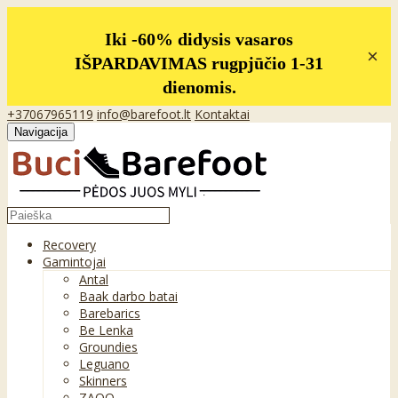
Iki -60% didysis vasaros
×
IŠPARDAVIMAS rugpjūčio 1-31
dienomis.
+37067965119
info@barefoot.lt
Kontaktai
Navigacija
Recovery
Gamintojai
Antal
Baak darbo batai
Barebarics
Be Lenka
Groundies
Leguano
Skinners
ZAQQ