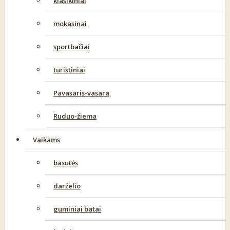
klasikiniai
mokasinai
sportbačiai
turistiniai
Pavasaris-vasara
Ruduo-žiema
Vaikams
basutės
darželio
guminiai batai