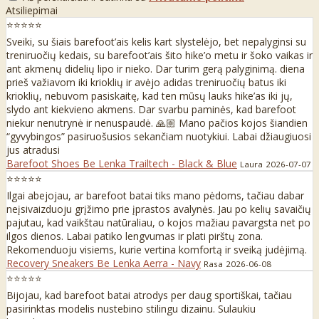
Atsiliepimai
⭐⭐⭐⭐⭐
Sveiki, su šiais barefoot’ais kelis kart slystelėjo, bet nepalyginsi su
treniruočių kedais, su barefoot’ais šito hike’o metu ir šoko vaikas ir
ant akmenų didelių lipo ir nieko. Dar turim gerą palyginimą. diena
prieš važiavom iki krioklių ir avėjo adidas treniruočių batus iki
krioklių, nebuvom pasiskaitę, kad ten mūsų lauks hike’as iki jų,
slydo ant kiekvieno akmens. Dar svarbu paminės, kad barefoot
niekur nenutrynė ir nenuspaudė. 🙏🏼 Mano pačios kojos šiandien
“gyvybingos” pasiruošusios sekančiam nuotykiui. Labai džiaugiuosi
jus atradusi
Barefoot Shoes Be Lenka Trailtech - Black & Blue
Laura
2026-07-07
⭐⭐⭐⭐⭐
Ilgai abejojau, ar barefoot batai tiks mano pėdoms, tačiau dabar
neįsivaizduoju grįžimo prie įprastos avalynės. Jau po kelių savaičių
pajutau, kad vaikštau natūraliau, o kojos mažiau pavargsta net po
ilgos dienos. Labai patiko lengvumas ir plati pirštų zona.
Rekomenduoju visiems, kurie vertina komfortą ir sveiką judėjimą.
Recovery Sneakers Be Lenka Aerra - Navy
Rasa
2026-06-08
⭐⭐⭐⭐⭐
Bijojau, kad barefoot batai atrodys per daug sportiškai, tačiau
pasirinktas modelis nustebino stilingu dizainu. Sulaukiu