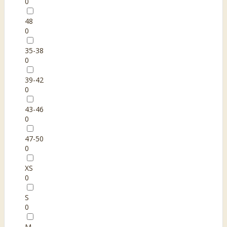
0
48
0
35-38
0
39-42
0
43-46
0
47-50
0
XS
0
S
0
M