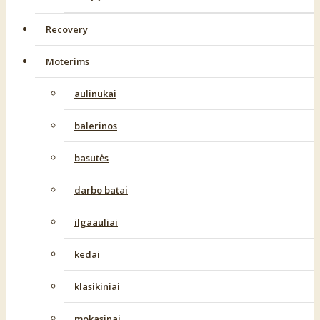
Recovery
Moterims
aulinukai
balerinos
basutės
darbo batai
ilgaauliai
kedai
klasikiniai
mokasinai