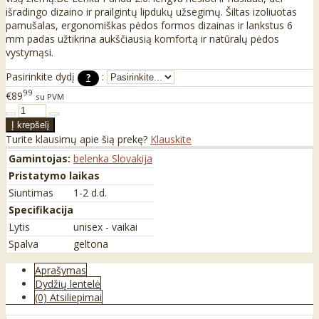
išradingo dizaino ir prailgintų lipdukų užsegimų. Šiltas izoliuotas
pamušalas, ergonomiškas pėdos formos dizainas ir lankstus 6
mm padas užtikrina aukščiausią komfortą ir natūralų pėdos
vystymąsi.
Pasirinkite dydį
:
?
99
€89
su PVM
Turite klausimų apie šią prekę?
Klauskite
Gamintojas:
belenka Slovakija
Pristatymo laikas
Siuntimas
1-2 d.d.
Specifikacija
Lytis
unisex - vaikai
Spalva
geltona
Aprašymas
Dydžių lentelė
(0) Atsiliepimai