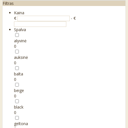
Filtras
Kaina
€
- €
Spalva
alyvinė
0
auksinė
0
balta
0
beige
0
black
0
geltona