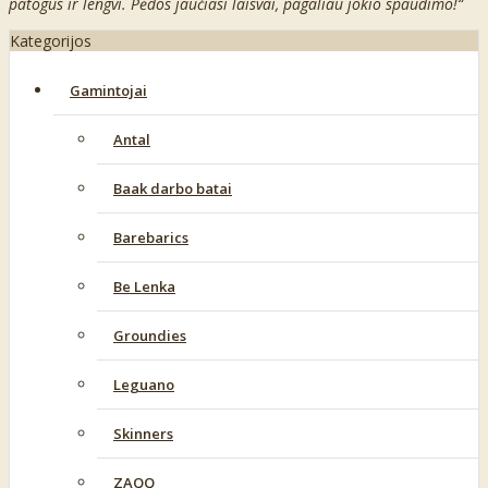
patogūs ir lengvi. Pėdos jaučiasi laisvai, pagaliau jokio spaudimo!“
Kategorijos
Gamintojai
Antal
Baak darbo batai
Barebarics
Be Lenka
Groundies
Leguano
Skinners
ZAQQ