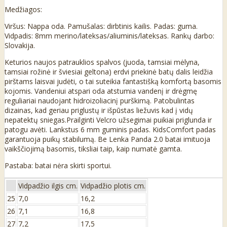
Medžiagos:
Viršus: Nappa oda. Pamušalas: dirbtinis kailis. Padas: guma.
Vidpadis: 8mm merino/lateksas/aliuminis/lateksas. Rankų darbo:
Slovakija.
Keturios naujos patrauklios spalvos (juoda, tamsiai mėlyna,
tamsiai rožinė ir šviesiai geltona) erdvi priekinė batų dalis leidžia
pirštams laisvai judėti, o tai suteikia fantastišką komfortą basomis
kojomis. Vandeniui atspari oda atstumia vandenį ir drėgmę
reguliariai naudojant hidroizoliacinį purškimą. Patobulintas
dizainas, kad geriau priglustų ir išpūstas liežuvis kad į vidų
nepatektų sniegas.Prailginti Velcro užsegimai puikiai priglunda ir
patogu avėti. Lankstus 6 mm guminis padas. KidsComfort padas
garantuoja puikų stabilumą. Be Lenka Panda 2.0 batai imituoja
vaikščiojimą basomis, tiksliai taip, kaip numatė gamta.
Pastaba: batai nėra skirti sportui.
Vidpadžio ilgis cm.
Vidpadžio plotis cm.
25
7,0
16,2
26
7,1
16,8
27
7,2
17,5