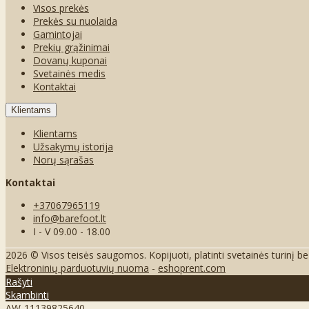
Visos prekės
Prekės su nuolaida
Gamintojai
Prekių grąžinimai
Dovanų kuponai
Svetainės medis
Kontaktai
Klientams
Klientams
Užsakymų istorija
Norų sąrašas
Kontaktai
+37067965119
info@barefoot.lt
I - V 09.00 - 18.00
2026 © Visos teisės saugomos. Kopijuoti, platinti svetainės turinį b
Elektroninių parduotuvių nuoma
-
eshoprent.com
Rašyti
Skambinti
AW-11139825640