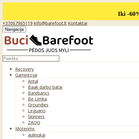
Iki -60
+37067965119
info@barefoot.lt
Kontaktai
Navigacija
Recovery
Gamintojai
Antal
Baak darbo batai
Barebarics
Be Lenka
Groundies
Leguano
Skinners
ZAQQ
Moterims
aulinukai