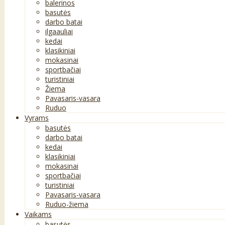
balerinos
basutės
darbo batai
ilgaauliai
kedai
klasikiniai
mokasinai
sportbačiai
turistiniai
Žiema
Pavasaris-vasara
Ruduo
Vyrams
basutės
darbo batai
kedai
klasikiniai
mokasinai
sportbačiai
turistiniai
Pavasaris-vasara
Ruduo-žiema
Vaikams
basutės