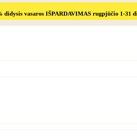
% didysis vasaros IŠPARDAVIMAS rugpjūčio 1-31 d