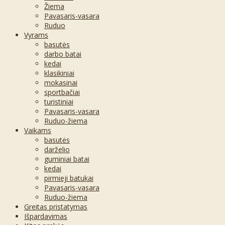
Žiema
Pavasaris-vasara
Ruduo
Vyrams
basutės
darbo batai
kedai
klasikiniai
mokasinai
sportbačiai
turistiniai
Pavasaris-vasara
Ruduo-žiema
Vaikams
basutės
darželio
guminiai batai
kedai
pirmieji batukai
Pavasaris-vasara
Ruduo-žiema
Greitas pristatymas
Išpardavimas