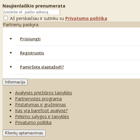
Naujienlaiškio prenumerata
Aš perskaičiau ir sutinku su
Privatumo politika
Partnerių paskyra
Prisijungti
Registruotis
Pamiršote slaptažodį?
Informacija
Avalynės priežiūros taisyklės
Partnerystės programa
Pristatymas ir grąžinimas
Kas yra barefoot avalynė?
Pirkimo sąlygos ir taisyklės
Privatumo politika
Klientų aptarnavimas