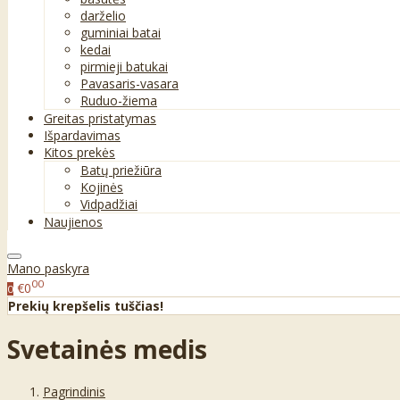
darželio
guminiai batai
kedai
pirmieji batukai
Pavasaris-vasara
Ruduo-žiema
Greitas pristatymas
Išpardavimas
Kitos prekės
Batų priežiūra
Kojinės
Vidpadžiai
Naujienos
Mano paskyra
00
€0
0
Prekių krepšelis tuščias!
Svetainės medis
Pagrindinis