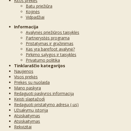
Kitos prekės
Batų priežiūra
Kojinės
Vidpadžiai
Informacija
Avalynės priežiūros taisyklės
Partnerystės programa
Pristatymas ir grąžinimas
Kas yra barefoot avalynė?
Pirkimo sąlygos ir taisyklės
Privatumo politika
Tinklaraščio kategorijos
Naujienos
Visos prekės
Prekės su nuolaida
Mano paskyra
Redaguoti paskyros informaciją
Keisti slaptažodį
Redaguoti pristatymo adresą (-us)
Užsakymų istorija
Atsiskaitymas
Atsiskaitymas
Rekvizitai