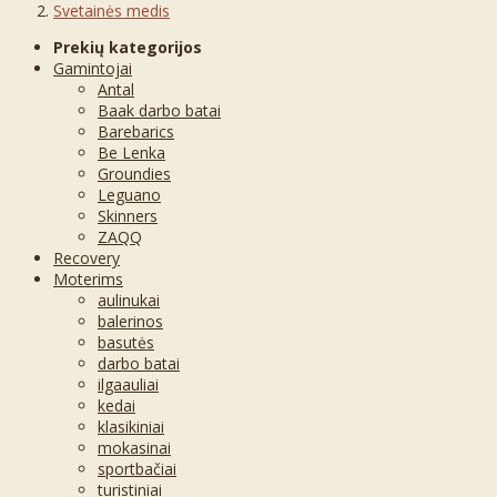
Svetainės medis
Prekių kategorijos
Gamintojai
Antal
Baak darbo batai
Barebarics
Be Lenka
Groundies
Leguano
Skinners
ZAQQ
Recovery
Moterims
aulinukai
balerinos
basutės
darbo batai
ilgaauliai
kedai
klasikiniai
mokasinai
sportbačiai
turistiniai