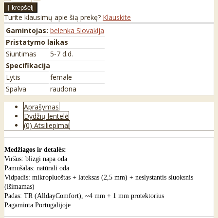
Turite klausimų apie šią prekę?
Klauskite
Gamintojas:
belenka Slovakija
Pristatymo laikas
Siuntimas
5-7 d.d.
Specifikacija
Lytis
female
Spalva
raudona
Aprašymas
Dydžių lentelė
(0) Atsiliepimai
Medžiagos ir detalės:
Viršus: blizgi napa oda
Pamušalas: natūrali oda
Vidpadis: mikropluoštas + lateksas (2,5 mm) + neslystantis sluoksnis
(išimamas)
Padas: TR (AlldayComfort), ~4 mm + 1 mm protektorius
Pagaminta Portugalijoje