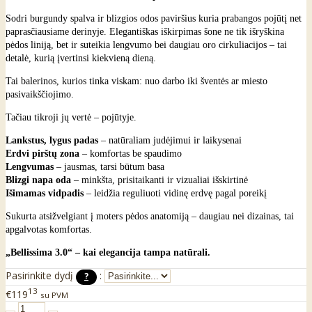
Sodri burgundy spalva ir blizgios odos paviršius kuria prabangos pojūtį net
paprasčiausiame derinyje. Elegantiškas iškirpimas šone ne tik išryškina
pėdos liniją, bet ir suteikia lengvumo bei daugiau oro cirkuliacijos – tai
detalė, kurią įvertinsi kiekvieną dieną.
Tai balerinos, kurios tinka viskam: nuo darbo iki šventės ar miesto
pasivaikščiojimo.
Tačiau tikroji jų vertė – pojūtyje.
Lankstus, lygus padas
– natūraliam judėjimui ir laikysenai
Erdvi pirštų zona
– komfortas be spaudimo
Lengvumas
– jausmas, tarsi būtum basa
Blizgi napa oda
– minkšta, prisitaikanti ir vizualiai išskirtinė
Išimamas vidpadis
– leidžia reguliuoti vidinę erdvę pagal poreikį
Sukurta atsižvelgiant į moters pėdos anatomiją – daugiau nei dizainas, tai
apgalvotas komfortas.
„Bellissima 3.0“ – kai elegancija tampa natūrali.
Pasirinkite dydį
:
?
13
€119
su PVM