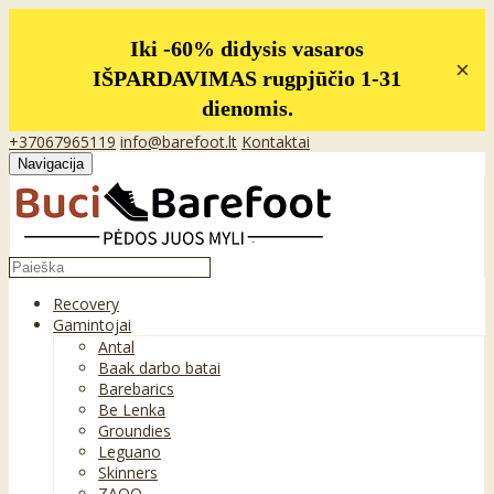
Iki -60% didysis vasaros
×
IŠPARDAVIMAS rugpjūčio 1-31
dienomis.
+37067965119
info@barefoot.lt
Kontaktai
Navigacija
Recovery
Gamintojai
Antal
Baak darbo batai
Barebarics
Be Lenka
Groundies
Leguano
Skinners
ZAQQ