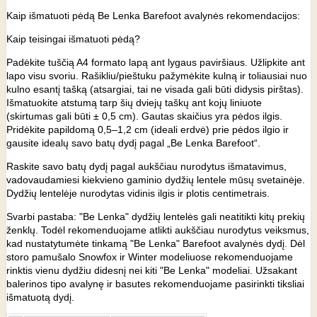
Kaip išmatuoti pėdą Be Lenka Barefoot avalynės rekomendacijos:
Kaip teisingai išmatuoti pėdą?
Padėkite tuščią A4 formato lapą ant lygaus paviršiaus. Užlipkite ant
lapo visu svoriu. Rašikliu/pieštuku pažymėkite kulną ir toliausiai nuo
kulno esantį tašką (atsargiai, tai ne visada gali būti didysis pirštas).
Išmatuokite atstumą tarp šių dviejų taškų ant kojų liniuote
(skirtumas gali būti ± 0,5 cm). Gautas skaičius yra pėdos ilgis.
Pridėkite papildomą 0,5–1,2 cm (ideali erdvė) prie pėdos ilgio ir
gausite idealų savo batų dydį pagal „Be Lenka Barefoot“.
Raskite savo batų dydį pagal aukščiau nurodytus išmatavimus,
vadovaudamiesi kiekvieno gaminio dydžių lentele mūsų svetainėje.
Dydžių lentelėje nurodytas vidinis ilgis ir plotis centimetrais.
Svarbi pastaba: "Be Lenka" dydžių lentelės gali neatitikti kitų prekių
ženklų. Todėl rekomenduojame atlikti aukščiau nurodytus veiksmus,
kad nustatytumėte tinkamą "Be Lenka" Barefoot avalynės dydį. Dėl
storo pamušalo Snowfox ir Winter modeliuose rekomenduojame
rinktis vienu dydžiu didesnį nei kiti "Be Lenka" modeliai. Užsakant
balerinos tipo avalynę ir basutes rekomenduojame pasirinkti tiksliai
išmatuotą dydį.