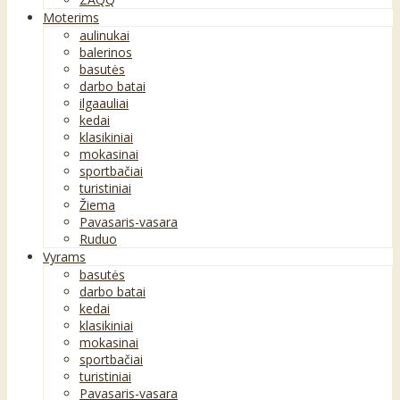
Moterims
aulinukai
balerinos
basutės
darbo batai
ilgaauliai
kedai
klasikiniai
mokasinai
sportbačiai
turistiniai
Žiema
Pavasaris-vasara
Ruduo
Vyrams
basutės
darbo batai
kedai
klasikiniai
mokasinai
sportbačiai
turistiniai
Pavasaris-vasara