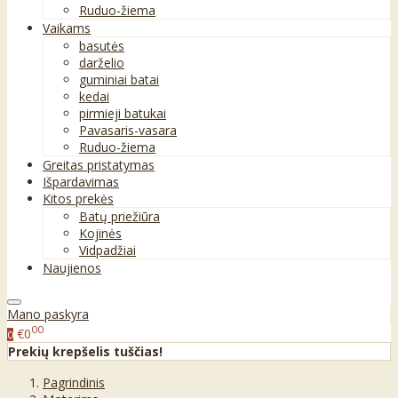
Ruduo-žiema
Vaikams
basutės
darželio
guminiai batai
kedai
pirmieji batukai
Pavasaris-vasara
Ruduo-žiema
Greitas pristatymas
Išpardavimas
Kitos prekės
Batų priežiūra
Kojinės
Vidpadžiai
Naujienos
Mano paskyra
00
€0
0
Prekių krepšelis tuščias!
Pagrindinis