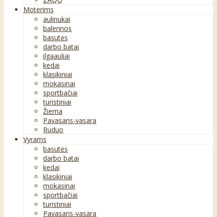
Moterims
aulinukai
balerinos
basutės
darbo batai
ilgaauliai
kedai
klasikiniai
mokasinai
sportbačiai
turistiniai
Žiema
Pavasaris-vasara
Ruduo
Vyrams
basutės
darbo batai
kedai
klasikiniai
mokasinai
sportbačiai
turistiniai
Pavasaris-vasara