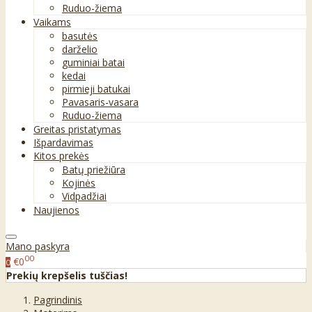
Ruduo-žiema
Vaikams
basutės
darželio
guminiai batai
kedai
pirmieji batukai
Pavasaris-vasara
Ruduo-žiema
Greitas pristatymas
Išpardavimas
Kitos prekės
Batų priežiūra
Kojinės
Vidpadžiai
Naujienos
Mano paskyra
00
€0
0
Prekių krepšelis tuščias!
Pagrindinis