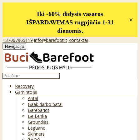
Iki -60% didysis vasaros
×
IŠPARDAVIMAS rugpjūčio 1-31
dienomis.
+37067965119
info@barefoot.lt
Kontaktai
Navigacija
Recovery
Gamintojai
Antal
Baak darbo batai
Barebarics
Be Lenka
Groundies
Leguano
Skinners
ZAQQ