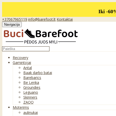
Iki -60
+37067965119
info@barefoot.lt
Kontaktai
Navigacija
Recovery
Gamintojai
Antal
Baak darbo batai
Barebarics
Be Lenka
Groundies
Leguano
Skinners
ZAQQ
Moterims
aulinukai