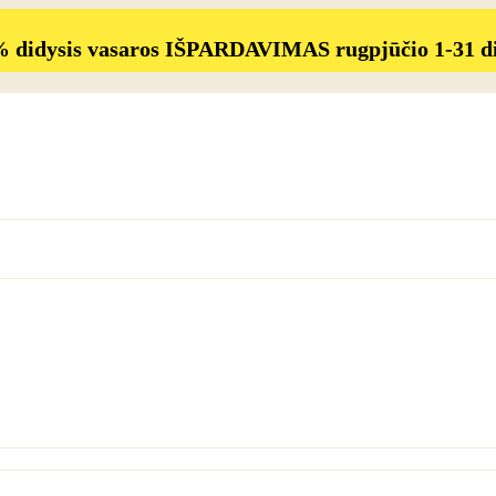
% didysis vasaros IŠPARDAVIMAS rugpjūčio 1-31 d