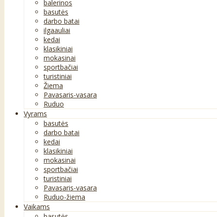
balerinos
basutės
darbo batai
ilgaauliai
kedai
klasikiniai
mokasinai
sportbačiai
turistiniai
Žiema
Pavasaris-vasara
Ruduo
Vyrams
basutės
darbo batai
kedai
klasikiniai
mokasinai
sportbačiai
turistiniai
Pavasaris-vasara
Ruduo-žiema
Vaikams
basutės