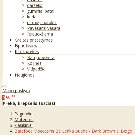
darželio
guminiai batai
kedai
pirmieji batukai
Pavasaris-vasara
Ruduo-žiema
Greitas pristatymas
Išpardavimas
Kitos prekės
Batų priežiūra
Kojinės
Vidpadžiai
Naujienos
Mano paskyra
00
€0
0
Prekių krepšelis tuščias!
Pagrindinis
Moterims
klasikiniai
Barefoot Moccasins Be Lenka Buena - Dark Brown & Beige