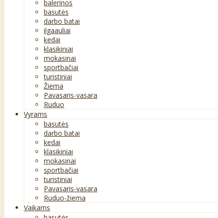
balerinos
basutės
darbo batai
ilgaauliai
kedai
klasikiniai
mokasinai
sportbačiai
turistiniai
Žiema
Pavasaris-vasara
Ruduo
Vyrams
basutės
darbo batai
kedai
klasikiniai
mokasinai
sportbačiai
turistiniai
Pavasaris-vasara
Ruduo-žiema
Vaikams
basutės