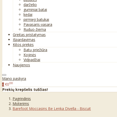
darželio
guminiai batai
kedai
pirmieji batukai
Pavasaris-vasara
Ruduo-žiema
Greitas pristatymas
Išpardavimas
Kitos prekės
Batų priežiūra
Kojinės
Vidpadžiai
Naujienos
Mano paskyra
00
€0
0
Prekių krepšelis tuščias!
Pagrindinis
Moterims
Barefoot Moccasins Be Lenka Divella - Biscuit