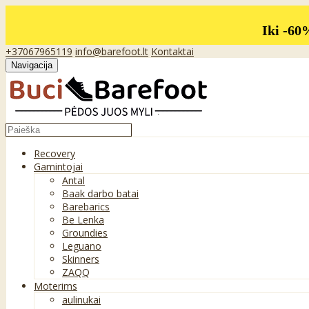
Iki -60
+37067965119
info@barefoot.lt
Kontaktai
Navigacija
Recovery
Gamintojai
Antal
Baak darbo batai
Barebarics
Be Lenka
Groundies
Leguano
Skinners
ZAQQ
Moterims
aulinukai