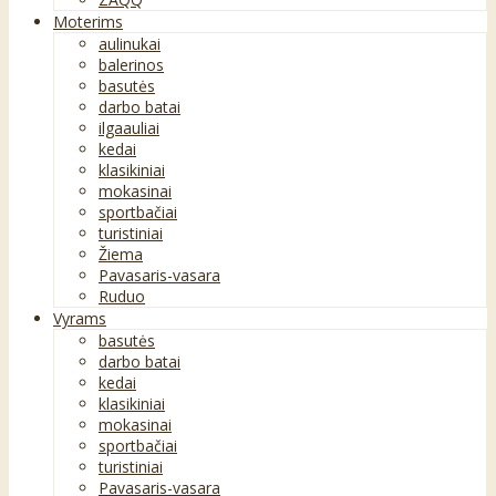
Moterims
aulinukai
balerinos
basutės
darbo batai
ilgaauliai
kedai
klasikiniai
mokasinai
sportbačiai
turistiniai
Žiema
Pavasaris-vasara
Ruduo
Vyrams
basutės
darbo batai
kedai
klasikiniai
mokasinai
sportbačiai
turistiniai
Pavasaris-vasara