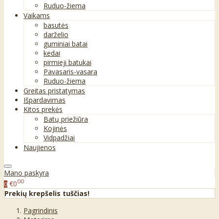
Ruduo-žiema
Vaikams
basutės
darželio
guminiai batai
kedai
pirmieji batukai
Pavasaris-vasara
Ruduo-žiema
Greitas pristatymas
Išpardavimas
Kitos prekės
Batų priežiūra
Kojinės
Vidpadžiai
Naujienos
Mano paskyra
00
€0
0
Prekių krepšelis tuščias!
Pagrindinis