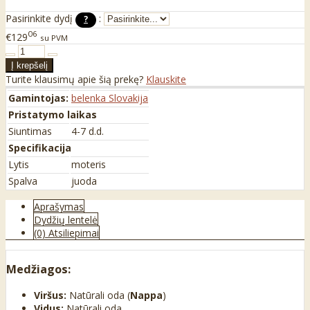
Pasirinkite dydį
:
?
06
€129
su PVM
Turite klausimų apie šią prekę?
Klauskite
Gamintojas:
belenka Slovakija
Pristatymo laikas
Siuntimas
4-7 d.d.
Specifikacija
Lytis
moteris
Spalva
juoda
Aprašymas
Dydžių lentelė
(0) Atsiliepimai
Medžiagos:
Viršus:
Natūrali oda (
Nappa
)
Vidus:
Natūrali oda