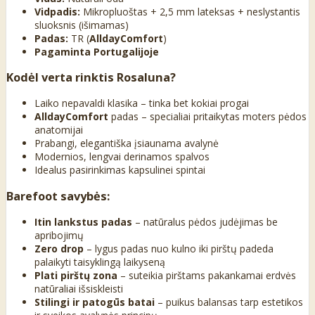
Vidpadis:
Mikropluoštas + 2,5 mm lateksas + neslystantis
sluoksnis (išimamas)
Padas:
TR (
AlldayComfort
)
Pagaminta Portugalijoje
Kodėl verta rinktis Rosaluna?
Laiko nepavaldi klasika – tinka bet kokiai progai
AlldayComfort
padas – specialiai pritaikytas moters pėdos
anatomijai
Prabangi, elegantiška įsiaunama avalynė
Modernios, lengvai derinamos spalvos
Idealus pasirinkimas kapsulinei spintai
Barefoot savybės:
Itin lankstus padas
– natūralus pėdos judėjimas be
apribojimų
Zero drop
– lygus padas nuo kulno iki pirštų padeda
palaikyti taisyklingą laikyseną
Plati pirštų zona
– suteikia pirštams pakankamai erdvės
natūraliai išsiskleisti
Stilingi ir patogūs batai
– puikus balansas tarp estetikos