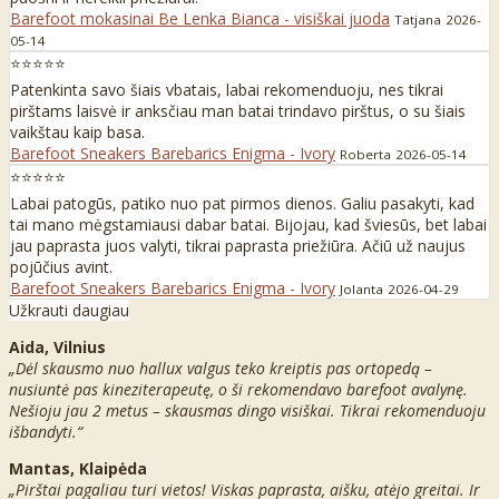
Barefoot mokasinai Be Lenka Bianca - visiškai juoda
Tatjana
2026-
05-14
⭐⭐⭐⭐⭐
Patenkinta savo šiais vbatais, labai rekomenduoju, nes tikrai
pirštams laisvė ir anksčiau man batai trindavo pirštus, o su šiais
vaikštau kaip basa.
Barefoot Sneakers Barebarics Enigma - Ivory
Roberta
2026-05-14
⭐⭐⭐⭐⭐
Labai patogūs, patiko nuo pat pirmos dienos. Galiu pasakyti, kad
tai mano mėgstamiausi dabar batai. Bijojau, kad šviesūs, bet labai
jau paprasta juos valyti, tikrai paprasta priežiūra. Ačiū už naujus
pojūčius avint.
Barefoot Sneakers Barebarics Enigma - Ivory
Jolanta
2026-04-29
Užkrauti daugiau
Aida, Vilnius
„Dėl skausmo nuo hallux valgus teko kreiptis pas ortopedą –
nusiuntė pas kineziterapeutę, o ši rekomendavo barefoot avalynę.
Nešioju jau 2 metus – skausmas dingo visiškai. Tikrai rekomenduoju
išbandyti.“
Mantas, Klaipėda
„Pirštai pagaliau turi vietos! Viskas paprasta, aišku, atėjo greitai. Ir