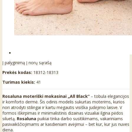
Į palyginimą
Į norų sąrašą
Prekės kodas:
18312-18313
Turimas kiekis:
41
Rosaluna moteriški mokasinai „All Black“
– tobula elegancijos
ir komforto dermė. Šis odinis modelis sukurtas moterims, kurios
nori atrodyti stilingai ir kartu mėgautis visiška judėjimo laisve. V
formos iškirpimas ir minimalistinis dizainas vizualiai ilgina pėdos
siluetą.
Rosaluna
puikiai tinka darbo susitikimams, vakariniams
pasivaikščiojimams ar kasdieniam avėjimui – bet kur, kur jus nuves
diena.