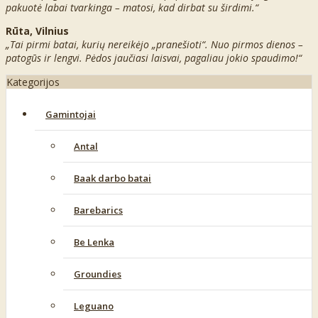
pakuotė labai tvarkinga – matosi, kad dirbat su širdimi.“
Rūta, Vilnius
„Tai pirmi batai, kurių nereikėjo „pranešioti“. Nuo pirmos dienos –
patogūs ir lengvi. Pėdos jaučiasi laisvai, pagaliau jokio spaudimo!“
Kategorijos
Gamintojai
Antal
Baak darbo batai
Barebarics
Be Lenka
Groundies
Leguano