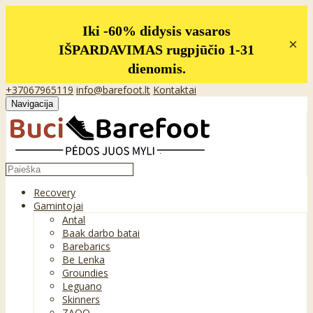
Iki -60% didysis vasaros
×
IŠPARDAVIMAS rugpjūčio 1-31
dienomis.
+37067965119
info@barefoot.lt
Kontaktai
Navigacija
Recovery
Gamintojai
Antal
Baak darbo batai
Barebarics
Be Lenka
Groundies
Leguano
Skinners
ZAQQ