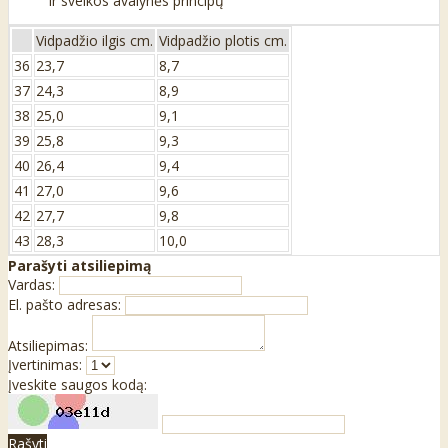
ir sveikos avalynės principų
Vidpadžio ilgis cm.
Vidpadžio plotis cm.
36
23,7
8,7
37
24,3
8,9
38
25,0
9,1
39
25,8
9,3
40
26,4
9,4
41
27,0
9,6
42
27,7
9,8
43
28,3
10,0
Parašyti atsiliepimą
Vardas:
El. pašto adresas:
Atsiliepimas:
Įvertinimas:
Įveskite saugos kodą:
Rašyti