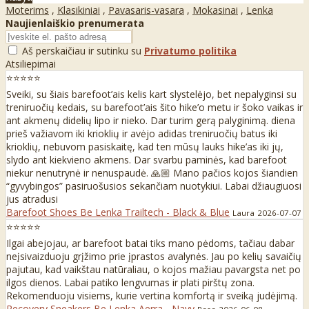
Moterims
,
Klasikiniai
,
Pavasaris-vasara
,
Mokasinai
,
Lenka
Naujienlaiškio prenumerata
Aš perskaičiau ir sutinku su
Privatumo politika
Atsiliepimai
⭐⭐⭐⭐⭐
Sveiki, su šiais barefoot’ais kelis kart slystelėjo, bet nepalyginsi su
treniruočių kedais, su barefoot’ais šito hike’o metu ir šoko vaikas ir
ant akmenų didelių lipo ir nieko. Dar turim gerą palyginimą. diena
prieš važiavom iki krioklių ir avėjo adidas treniruočių batus iki
krioklių, nebuvom pasiskaitę, kad ten mūsų lauks hike’as iki jų,
slydo ant kiekvieno akmens. Dar svarbu paminės, kad barefoot
niekur nenutrynė ir nenuspaudė. 🙏🏼 Mano pačios kojos šiandien
“gyvybingos” pasiruošusios sekančiam nuotykiui. Labai džiaugiuosi
jus atradusi
Barefoot Shoes Be Lenka Trailtech - Black & Blue
Laura
2026-07-07
⭐⭐⭐⭐⭐
Ilgai abejojau, ar barefoot batai tiks mano pėdoms, tačiau dabar
neįsivaizduoju grįžimo prie įprastos avalynės. Jau po kelių savaičių
pajutau, kad vaikštau natūraliau, o kojos mažiau pavargsta net po
ilgos dienos. Labai patiko lengvumas ir plati pirštų zona.
Rekomenduoju visiems, kurie vertina komfortą ir sveiką judėjimą.
Recovery Sneakers Be Lenka Aerra - Navy