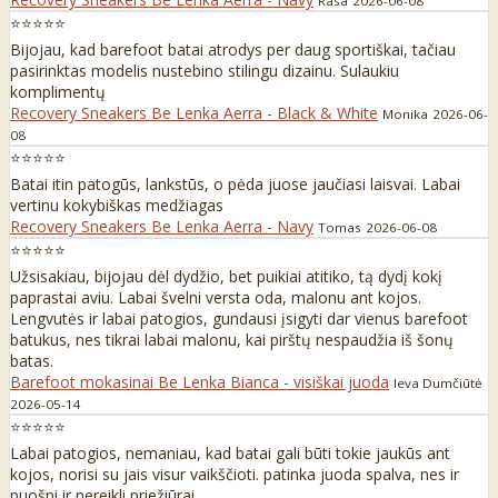
Rasa
2026-06-08
⭐⭐⭐⭐⭐
Bijojau, kad barefoot batai atrodys per daug sportiškai, tačiau
pasirinktas modelis nustebino stilingu dizainu. Sulaukiu
komplimentų
Recovery Sneakers Be Lenka Aerra - Black & White
Monika
2026-06-
08
⭐⭐⭐⭐⭐
Batai itin patogūs, lankstūs, o pėda juose jaučiasi laisvai. Labai
vertinu kokybiškas medžiagas
Recovery Sneakers Be Lenka Aerra - Navy
Tomas
2026-06-08
⭐⭐⭐⭐⭐
Užsisakiau, bijojau dėl dydžio, bet puikiai atitiko, tą dydį kokį
paprastai aviu. Labai švelni versta oda, malonu ant kojos.
Lengvutės ir labai patogios, gundausi įsigyti dar vienus barefoot
batukus, nes tikrai labai malonu, kai pirštų nespaudžia iš šonų
batas.
Barefoot mokasinai Be Lenka Bianca - visiškai juoda
Ieva Dumčiūtė
2026-05-14
⭐⭐⭐⭐⭐
Labai patogios, nemaniau, kad batai gali būti tokie jaukūs ant
kojos, norisi su jais visur vaikščioti. patinka juoda spalva, nes ir
puošni ir nereikli priežiūrai.