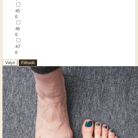
45
0
46
0
47
0
Valyti
Filtruoti