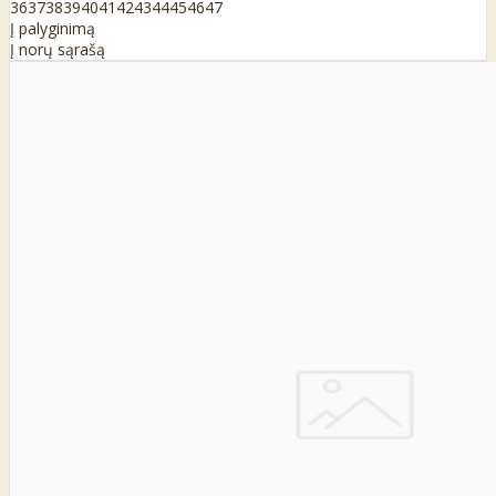
36
37
38
39
40
41
42
43
44
45
46
47
Į palyginimą
Į norų sąrašą