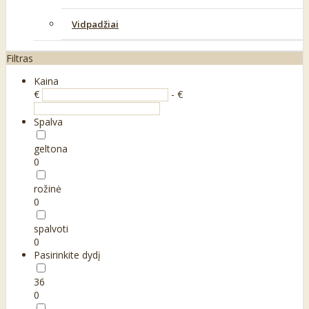
Vidpadžiai
Filtras
Kaina
€
- €
Spalva
geltona
0
rožinė
0
spalvoti
0
Pasirinkite dydį
36
0