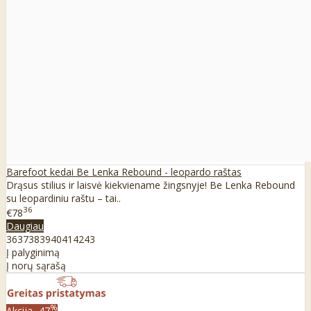
Barefoot kedai Be Lenka Rebound - leopardo raštas
Drąsus stilius ir laisvė kiekviename žingsnyje! Be Lenka Rebound
su leopardiniu raštu – tai..
36
€78
Daugiau
36
37
38
39
40
41
42
43
Į palyginimą
Į norų sąrašą
%
Akcija
-47