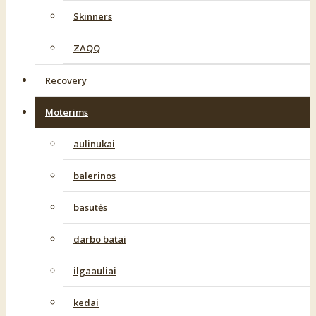
Skinners
ZAQQ
Recovery
Moterims
aulinukai
balerinos
basutės
darbo batai
ilgaauliai
kedai