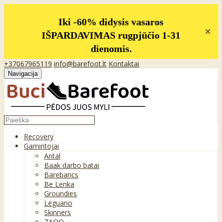
Iki -60% didysis vasaros
×
IŠPARDAVIMAS rugpjūčio 1-31
dienomis.
+37067965119
info@barefoot.lt
Kontaktai
Navigacija
Recovery
Gamintojai
Antal
Baak darbo batai
Barebarics
Be Lenka
Groundies
Leguano
Skinners
ZAQQ