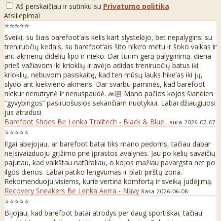
Aš perskaičiau ir sutinku su
Privatumo politika
Atsiliepimai
⭐⭐⭐⭐⭐
Sveiki, su šiais barefoot’ais kelis kart slystelėjo, bet nepalyginsi su
treniruočių kedais, su barefoot’ais šito hike’o metu ir šoko vaikas ir
ant akmenų didelių lipo ir nieko. Dar turim gerą palyginimą. diena
prieš važiavom iki krioklių ir avėjo adidas treniruočių batus iki
krioklių, nebuvom pasiskaitę, kad ten mūsų lauks hike’as iki jų,
slydo ant kiekvieno akmens. Dar svarbu paminės, kad barefoot
niekur nenutrynė ir nenuspaudė. 🙏🏼 Mano pačios kojos šiandien
“gyvybingos” pasiruošusios sekančiam nuotykiui. Labai džiaugiuosi
jus atradusi
Barefoot Shoes Be Lenka Trailtech - Black & Blue
Laura
2026-07-07
⭐⭐⭐⭐⭐
Ilgai abejojau, ar barefoot batai tiks mano pėdoms, tačiau dabar
neįsivaizduoju grįžimo prie įprastos avalynės. Jau po kelių savaičių
pajutau, kad vaikštau natūraliau, o kojos mažiau pavargsta net po
ilgos dienos. Labai patiko lengvumas ir plati pirštų zona.
Rekomenduoju visiems, kurie vertina komfortą ir sveiką judėjimą.
Recovery Sneakers Be Lenka Aerra - Navy
Rasa
2026-06-08
⭐⭐⭐⭐⭐
Bijojau, kad barefoot batai atrodys per daug sportiškai, tačiau