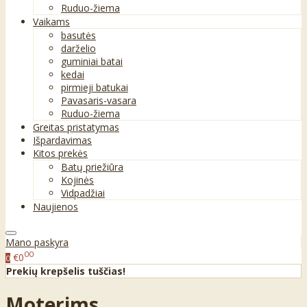
Ruduo-žiema
Vaikams
basutės
darželio
guminiai batai
kedai
pirmieji batukai
Pavasaris-vasara
Ruduo-žiema
Greitas pristatymas
Išpardavimas
Kitos prekės
Batų priežiūra
Kojinės
Vidpadžiai
Naujienos
Mano paskyra
00
€0
0
Prekių krepšelis tuščias!
Moterims