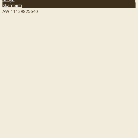
Skambinti
AW-11139825640