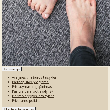
Informacija
Avalynės priežiūros taisyklės
Partnerystės programa
Pristatymas ir grąžinimas
Kas yra barefoot avalynė?
Pirkimo sąlygos ir taisyklės
Privatumo politika
Klientų aptarnavimas