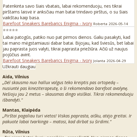
Patenkinta savo šiais vbatais, labai rekomenduoju, nes tikrai
pirštams laisvė ir anksčiau man batai trindavo pirštus, o su šiais
vaikštau kaip basa.
Barefoot Sneakers Barebarics Enigma - Ivory
Roberta
2026-05-14
⭐⭐⭐⭐⭐
Labai patogūs, patiko nuo pat pirmos dienos. Galiu pasakyti, kad
tai mano mėgstamiausi dabar batai. Bijojau, kad šviesūs, bet labai
jau paprasta juos valyti, tikrai paprasta priežiūra. Ačiū už naujus
pojūčius avint.
Barefoot Sneakers Barebarics Enigma - Ivory
Jolanta
2026-04-29
Užkrauti daugiau
Aida, Vilnius
„Dėl skausmo nuo hallux valgus teko kreiptis pas ortopedą –
nusiuntė pas kineziterapeutę, o ši rekomendavo barefoot avalynę.
Nešioju jau 2 metus – skausmas dingo visiškai. Tikrai rekomenduoju
išbandyti.“
Mantas, Klaipėda
„Pirštai pagaliau turi vietos! Viskas paprasta, aišku, atėjo greitai. Ir
pakuotė labai tvarkinga – matosi, kad dirbat su širdimi.“
Rūta, Vilnius