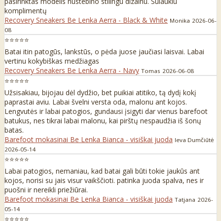
pasirinktas modelis nustebino stilingu dizainu. Sulaukiu
komplimentų
Recovery Sneakers Be Lenka Aerra - Black & White
Monika
2026-06-
08
⭐⭐⭐⭐⭐
Batai itin patogūs, lankstūs, o pėda juose jaučiasi laisvai. Labai
vertinu kokybiškas medžiagas
Recovery Sneakers Be Lenka Aerra - Navy
Tomas
2026-06-08
⭐⭐⭐⭐⭐
Užsisakiau, bijojau dėl dydžio, bet puikiai atitiko, tą dydį kokį
paprastai aviu. Labai švelni versta oda, malonu ant kojos.
Lengvutės ir labai patogios, gundausi įsigyti dar vienus barefoot
batukus, nes tikrai labai malonu, kai pirštų nespaudžia iš šonų
batas.
Barefoot mokasinai Be Lenka Bianca - visiškai juoda
Ieva Dumčiūtė
2026-05-14
⭐⭐⭐⭐⭐
Labai patogios, nemaniau, kad batai gali būti tokie jaukūs ant
kojos, norisi su jais visur vaikščioti. patinka juoda spalva, nes ir
puošni ir nereikli priežiūrai.
Barefoot mokasinai Be Lenka Bianca - visiškai juoda
Tatjana
2026-
05-14
⭐⭐⭐⭐⭐