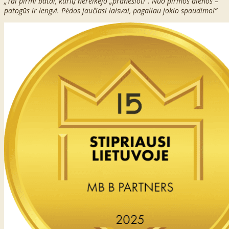
„Tai pirmi batai, kurių nereikėjo „pranešioti“. Nuo pirmos dienos –
patogūs ir lengvi. Pėdos jaučiasi laisvai, pagaliau jokio spaudimo!“