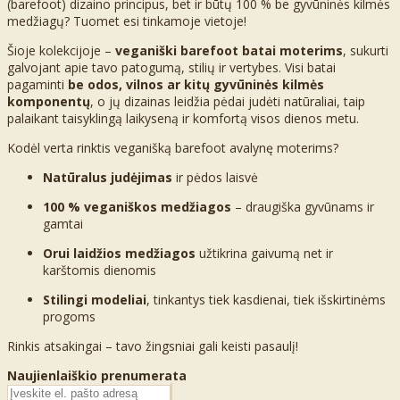
(barefoot) dizaino principus, bet ir būtų 100 % be gyvūninės kilmės
medžiagų? Tuomet esi tinkamoje vietoje!
Šioje kolekcijoje –
veganiški barefoot batai moterims
, sukurti
galvojant apie tavo patogumą, stilių ir vertybes. Visi batai
pagaminti
be odos, vilnos ar kitų gyvūninės kilmės
komponentų
, o jų dizainas leidžia pėdai judėti natūraliai, taip
palaikant taisyklingą laikyseną ir komfortą visos dienos metu.
Kodėl verta rinktis veganišką barefoot avalynę moterims?
Natūralus judėjimas
ir pėdos laisvė
100 % veganiškos medžiagos
– draugiška gyvūnams ir
gamtai
Orui laidžios medžiagos
užtikrina gaivumą net ir
karštomis dienomis
Stilingi modeliai
, tinkantys tiek kasdienai, tiek išskirtinėms
progoms
Rinkis atsakingai – tavo žingsniai gali keisti pasaulį!
Naujienlaiškio prenumerata