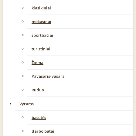
klasikiniai
mokasinai
sportbačiai
turistiniai
Žiema
Pavasaris-vasara
Ruduo
Vyrams
basutės
darbo batai