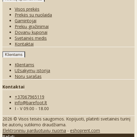
Visos prekės
Prekės su nuolaida
Gamintojai
Prekių grąžinimai
Dovanų kuponai
Svetainės medis
Kontaktai
Klientams
Klientams
Užsakymų istorija
Norų sąrašas
Kontaktai
+37067965119
info@barefoot.lt
I - V 09.00 - 18.00
2026 © Visos teisės saugomos. Kopijuoti, platinti svetainės turinį
be autorių sutikimo draudžiama.
Elektroninių parduotuvių nuoma
-
eshoprent.com
Rašyti