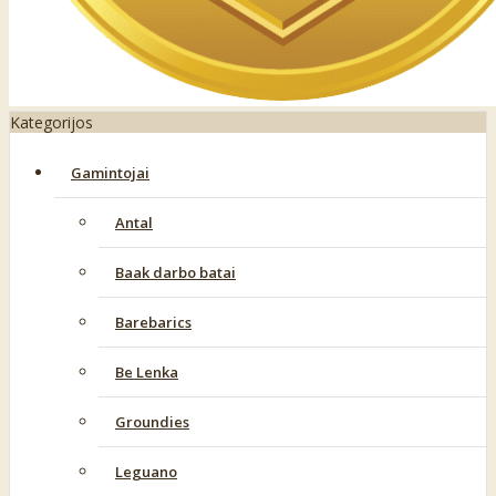
Kategorijos
Gamintojai
Antal
Baak darbo batai
Barebarics
Be Lenka
Groundies
Leguano