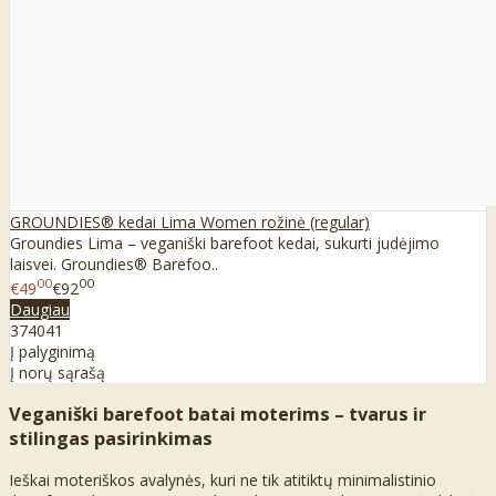
GROUNDIES® kedai Lima Women rožinė (regular)
Groundies Lima – veganiški barefoot kedai, sukurti judėjimo
laisvei. Groundies® Barefoo..
00
00
€49
€92
Daugiau
37
40
41
Į palyginimą
Į norų sąrašą
Veganiški barefoot batai moterims – tvarus ir
stilingas pasirinkimas
Ieškai moteriškos avalynės, kuri ne tik atitiktų minimalistinio