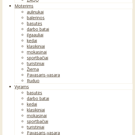
Moterims
aulinukai
balerinos
basutės
darbo batai
ilgaauliai
kedai
klasikiniai
mokasinai
sportbačiai
turistiniai
Žiema
Pavasaris-vasara
Ruduo
Vyrams
basutės
darbo batai
kedai
klasikiniai
mokasinai
sportbačiai
turistiniai
Pavasaris-vasara