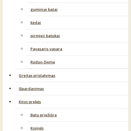
guminiai batai
kedai
pirmieji batukai
Pavasaris-vasara
Ruduo-žiema
Greitas pristatymas
Išpardavimas
Kitos prekės
Batų priežiūra
Kojinės