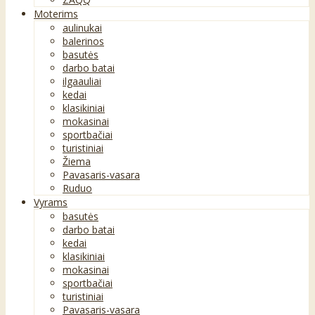
Moterims
aulinukai
balerinos
basutės
darbo batai
ilgaauliai
kedai
klasikiniai
mokasinai
sportbačiai
turistiniai
Žiema
Pavasaris-vasara
Ruduo
Vyrams
basutės
darbo batai
kedai
klasikiniai
mokasinai
sportbačiai
turistiniai
Pavasaris-vasara