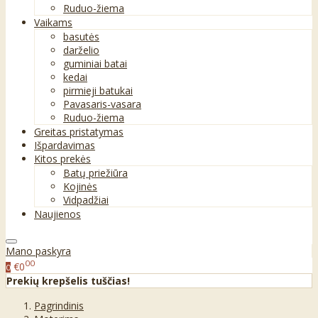
Ruduo-žiema
Vaikams
basutės
darželio
guminiai batai
kedai
pirmieji batukai
Pavasaris-vasara
Ruduo-žiema
Greitas pristatymas
Išpardavimas
Kitos prekės
Batų priežiūra
Kojinės
Vidpadžiai
Naujienos
Mano paskyra
00
€0
0
Prekių krepšelis tuščias!
Pagrindinis