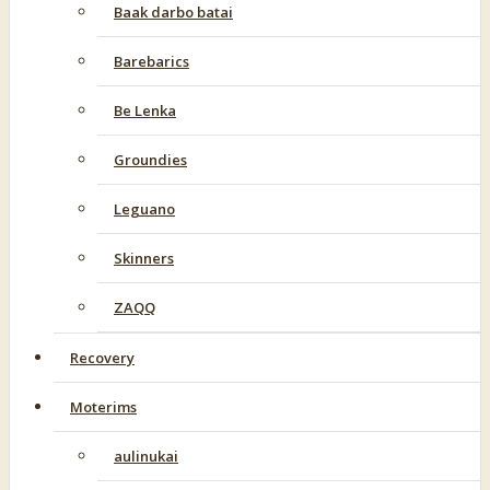
Baak darbo batai
Barebarics
Be Lenka
Groundies
Leguano
Skinners
ZAQQ
Recovery
Moterims
aulinukai