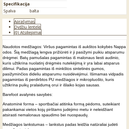
Specifikacija
Spalva
balta
Aprašymas
Dydžių lentelė
(0) Atsiliepimai
Naudotos medžiagos: Viršus pagamintas iš aukštos kokybės Nappa
odos. Šią medžiagą lengva prižiūrėti ir ji pasižymi puikiu atsparumu
drėgmei. Batų pamušalas pagamintas iš malonaus liesti audinio,
kuris užtikrina nuolatinį drėgmės nutekėjimą ir yra labai atsparus
dilimui. Padas pagamintas iš minkštos sintetinės gumos,
pasižyminčios dideliu atsparumu nusidėvėjimui. Išimamas vidpadis
pagamintas iš perdirbtos PU medžiagos ir mikropluošto, kuris
užtikrina puikų pralaidumą orui ir išlaiko kojas sausas.
Barefoot avalynės savybės:
Anatominė forma – sportbačiai atitinka formą pėdoms, suteikiant
pakankamai vietos kojų pirštams judėjimo metu ir neleidžiant
atsirasti nemalonaus spaudimo bei nuospaudų.
Medžiagos lankstumas – lankstus padas leidžia natūraliai judėti