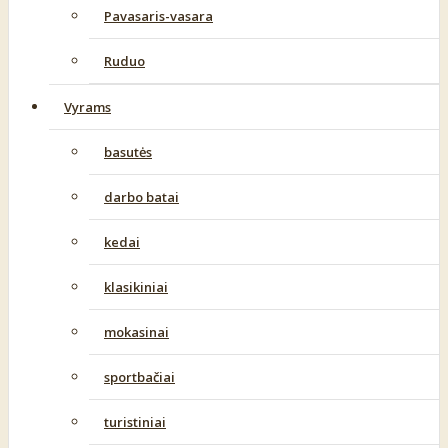
Pavasaris-vasara
Ruduo
Vyrams
basutės
darbo batai
kedai
klasikiniai
mokasinai
sportbačiai
turistiniai