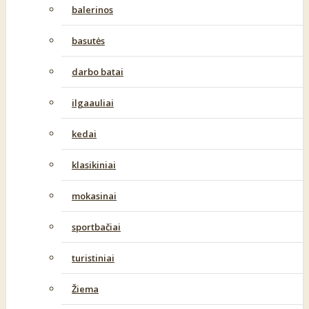
balerinos
basutės
darbo batai
ilgaauliai
kedai
klasikiniai
mokasinai
sportbačiai
turistiniai
Žiema