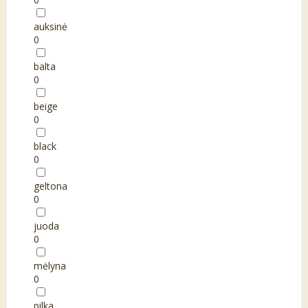
auksinė
0
balta
0
beige
0
black
0
geltona
0
juoda
0
mėlyna
0
pilka