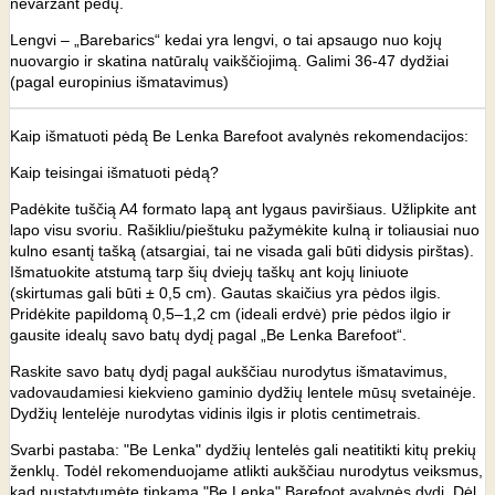
nevaržant pėdų.
Lengvi – „Barebarics“ kedai yra lengvi, o tai apsaugo nuo kojų
nuovargio ir skatina natūralų vaikščiojimą. Galimi 36-47 dydžiai
(pagal europinius išmatavimus)
Kaip išmatuoti pėdą Be Lenka Barefoot avalynės rekomendacijos:
Kaip teisingai išmatuoti pėdą?
Padėkite tuščią A4 formato lapą ant lygaus paviršiaus. Užlipkite ant
lapo visu svoriu. Rašikliu/pieštuku pažymėkite kulną ir toliausiai nuo
kulno esantį tašką (atsargiai, tai ne visada gali būti didysis pirštas).
Išmatuokite atstumą tarp šių dviejų taškų ant kojų liniuote
(skirtumas gali būti ± 0,5 cm). Gautas skaičius yra pėdos ilgis.
Pridėkite papildomą 0,5–1,2 cm (ideali erdvė) prie pėdos ilgio ir
gausite idealų savo batų dydį pagal „Be Lenka Barefoot“.
Raskite savo batų dydį pagal aukščiau nurodytus išmatavimus,
vadovaudamiesi kiekvieno gaminio dydžių lentele mūsų svetainėje.
Dydžių lentelėje nurodytas vidinis ilgis ir plotis centimetrais.
Svarbi pastaba: "Be Lenka" dydžių lentelės gali neatitikti kitų prekių
ženklų. Todėl rekomenduojame atlikti aukščiau nurodytus veiksmus,
kad nustatytumėte tinkamą "Be Lenka" Barefoot avalynės dydį. Dėl