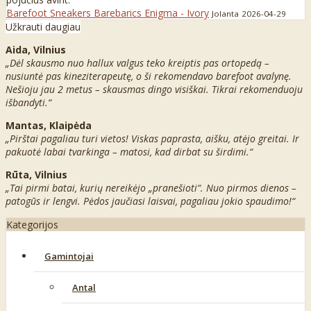
Barefoot Sneakers Barebarics Enigma - Ivory
Jolanta
2026-04-29
Užkrauti daugiau
Aida, Vilnius
„Dėl skausmo nuo hallux valgus teko kreiptis pas ortopedą –
nusiuntė pas kineziterapeutę, o ši rekomendavo barefoot avalynę.
Nešioju jau 2 metus – skausmas dingo visiškai. Tikrai rekomenduoju
išbandyti.“
Mantas, Klaipėda
„Pirštai pagaliau turi vietos! Viskas paprasta, aišku, atėjo greitai. Ir
pakuotė labai tvarkinga – matosi, kad dirbat su širdimi.“
Rūta, Vilnius
„Tai pirmi batai, kurių nereikėjo „pranešioti“. Nuo pirmos dienos –
patogūs ir lengvi. Pėdos jaučiasi laisvai, pagaliau jokio spaudimo!“
Kategorijos
Gamintojai
Antal