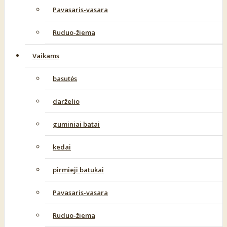
Pavasaris-vasara
Ruduo-žiema
Vaikams
basutės
darželio
guminiai batai
kedai
pirmieji batukai
Pavasaris-vasara
Ruduo-žiema