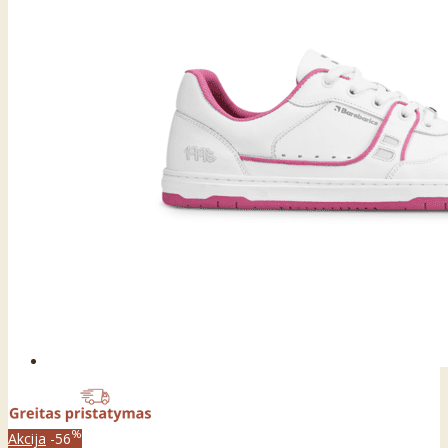
%
Akcija
-56