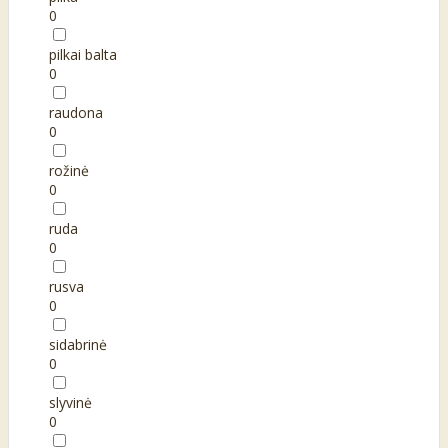
0
pilkai balta
0
raudona
0
rožinė
0
ruda
0
rusva
0
sidabrinė
0
slyvinė
0