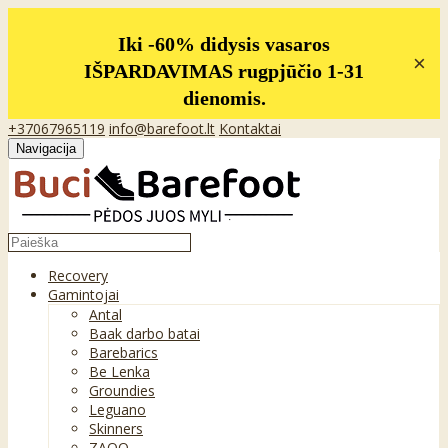
Iki -60% didysis vasaros
×
IŠPARDAVIMAS rugpjūčio 1-31
dienomis.
+37067965119
info@barefoot.lt
Kontaktai
Navigacija
Recovery
Gamintojai
Antal
Baak darbo batai
Barebarics
Be Lenka
Groundies
Leguano
Skinners
ZAQQ