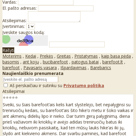
Vardas:
El. pašto adresas:
Atsiliepimas:
Įvertinimas:
Įveskite saugos kodą:
Rašyti
Moterims
,
Kedai
,
Prekės
,
Greitas
,
Pristatymas
,
kaip basa pėda
,
basomis
,
ant kojų
,
bucibarefoot
,
patogus batai
,
barefoot.lt
,
barefoot
,
Pavasaris-vasara
,
Išpardavimas
,
Barebarics
Naujienlaiškio prenumerata
Aš perskaičiau ir sutinku su
Privatumo politika
Atsiliepimai
⭐⭐⭐⭐⭐
Sveiki, su šiais barefoot’ais kelis kart slystelėjo, bet nepalyginsi su
treniruočių kedais, su barefoot’ais šito hike’o metu ir šoko vaikas ir
ant akmenų didelių lipo ir nieko. Dar turim gerą palyginimą. diena
prieš važiavom iki krioklių ir avėjo adidas treniruočių batus iki
krioklių, nebuvom pasiskaitę, kad ten mūsų lauks hike’as iki jų,
slydo ant kiekvieno akmens. Dar svarbu paminės, kad barefoot