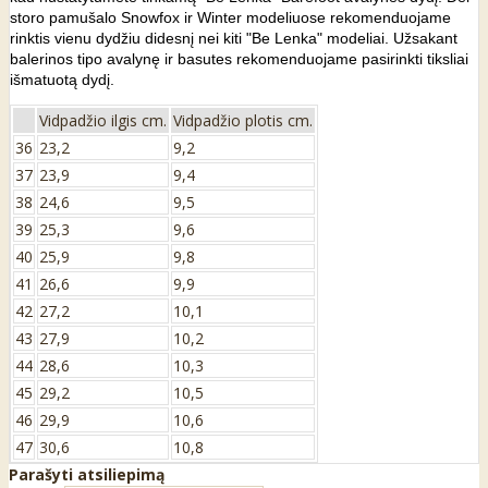
storo pamušalo Snowfox ir Winter modeliuose rekomenduojame
rinktis vienu dydžiu didesnį nei kiti "Be Lenka" modeliai. Užsakant
balerinos tipo avalynę ir basutes rekomenduojame pasirinkti tiksliai
išmatuotą dydį.
Vidpadžio ilgis cm.
Vidpadžio plotis cm.
36
23,2
9,2
37
23,9
9,4
38
24,6
9,5
39
25,3
9,6
40
25,9
9,8
41
26,6
9,9
42
27,2
10,1
43
27,9
10,2
44
28,6
10,3
45
29,2
10,5
46
29,9
10,6
47
30,6
10,8
Parašyti atsiliepimą