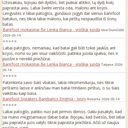
Užsisakiau, bijojau dėl dydžio, bet puikiai atitiko, tą dydį kokį
paprastai aviu. Labai švelni versta oda, malonu ant kojos.
Lengvutės ir labai patogios, gundausi įsigyti dar vienus barefoot
batukus, nes tikrai labai malonu, kai pirštų nespaudžia iš šonų
batas.
Barefoot mokasinai Be Lenka Bianca - visiškai juoda
Ieva Dumčiūtė
2026-05-14
⭐⭐⭐⭐⭐
Labai patogios, nemaniau, kad batai gali būti tokie jaukūs ant
kojos, norisi su jais visur vaikščioti. patinka juoda spalva, nes ir
puošni ir nereikli priežiūrai.
Barefoot mokasinai Be Lenka Bianca - visiškai juoda
Tatjana
2026-
05-14
⭐⭐⭐⭐⭐
Patenkinta savo šiais vbatais, labai rekomenduoju, nes tikrai
pirštams laisvė ir anksčiau man batai trindavo pirštus, o su šiais
vaikštau kaip basa.
Barefoot Sneakers Barebarics Enigma - Ivory
Roberta
2026-05-14
⭐⭐⭐⭐⭐
Labai patogūs, patiko nuo pat pirmos dienos. Galiu pasakyti, kad
tai mano mėgstamiausi dabar batai. Bijojau, kad šviesūs, bet labai
jau paprasta juos valyti, tikrai paprasta priežiūra. Ačiū už naujus
pojūčius avint.