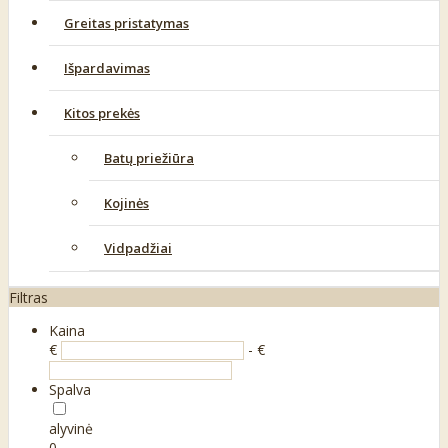
Greitas pristatymas
Išpardavimas
Kitos prekės
Batų priežiūra
Kojinės
Vidpadžiai
Filtras
Kaina
€
- €
Spalva
alyvinė
0