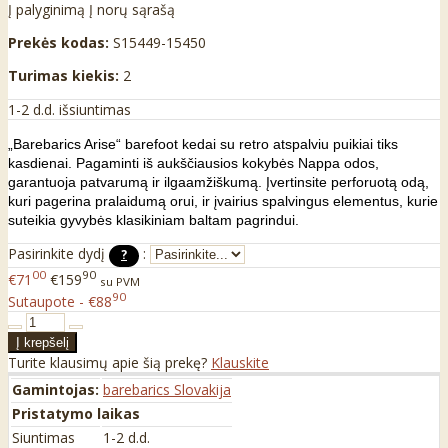
Į palyginimą
Į norų sąrašą
Prekės kodas:
S15449-15450
Turimas kiekis:
2
1-2 d.d. išsiuntimas
„Barebarics Arise“ barefoot kedai su retro atspalviu puikiai tiks
kasdienai. Pagaminti iš aukščiausios kokybės Nappa odos,
garantuoja patvarumą ir ilgaamžiškumą. Įvertinsite perforuotą odą,
kuri pagerina pralaidumą orui, ir įvairius spalvingus elementus, kurie
suteikia gyvybės klasikiniam baltam pagrindui.
Pasirinkite dydį
:
?
00
90
€71
€159
su PVM
90
Sutaupote - €88
Turite klausimų apie šią prekę?
Klauskite
Gamintojas:
barebarics Slovakija
Pristatymo laikas
Siuntimas
1-2 d.d.