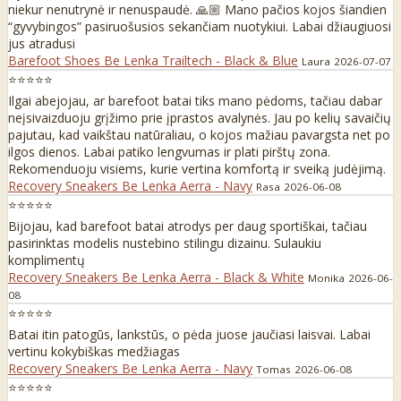
niekur nenutrynė ir nenuspaudė. 🙏🏼 Mano pačios kojos šiandien
“gyvybingos” pasiruošusios sekančiam nuotykiui. Labai džiaugiuosi
jus atradusi
Barefoot Shoes Be Lenka Trailtech - Black & Blue
Laura
2026-07-07
⭐⭐⭐⭐⭐
Ilgai abejojau, ar barefoot batai tiks mano pėdoms, tačiau dabar
neįsivaizduoju grįžimo prie įprastos avalynės. Jau po kelių savaičių
pajutau, kad vaikštau natūraliau, o kojos mažiau pavargsta net po
ilgos dienos. Labai patiko lengvumas ir plati pirštų zona.
Rekomenduoju visiems, kurie vertina komfortą ir sveiką judėjimą.
Recovery Sneakers Be Lenka Aerra - Navy
Rasa
2026-06-08
⭐⭐⭐⭐⭐
Bijojau, kad barefoot batai atrodys per daug sportiškai, tačiau
pasirinktas modelis nustebino stilingu dizainu. Sulaukiu
komplimentų
Recovery Sneakers Be Lenka Aerra - Black & White
Monika
2026-06-
08
⭐⭐⭐⭐⭐
Batai itin patogūs, lankstūs, o pėda juose jaučiasi laisvai. Labai
vertinu kokybiškas medžiagas
Recovery Sneakers Be Lenka Aerra - Navy
Tomas
2026-06-08
⭐⭐⭐⭐⭐