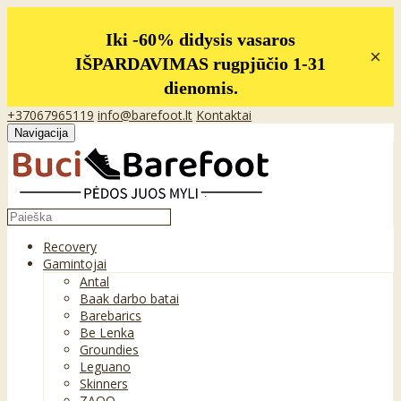
Iki -60% didysis vasaros
×
IŠPARDAVIMAS rugpjūčio 1-31
dienomis.
+37067965119
info@barefoot.lt
Kontaktai
Navigacija
Recovery
Gamintojai
Antal
Baak darbo batai
Barebarics
Be Lenka
Groundies
Leguano
Skinners
ZAQQ