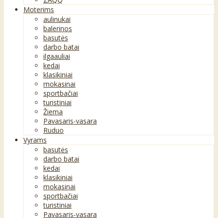
Moterims
aulinukai
balerinos
basutės
darbo batai
ilgaauliai
kedai
klasikiniai
mokasinai
sportbačiai
turistiniai
Žiema
Pavasaris-vasara
Ruduo
Vyrams
basutės
darbo batai
kedai
klasikiniai
mokasinai
sportbačiai
turistiniai
Pavasaris-vasara