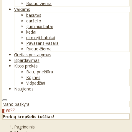
Ruduo-žiema
Vaikams
basutės
darželio
guminiai batai
kedai
pirmieji batukai
Pavasaris-vasara
Ruduo-žiema
Greitas pristatymas
Išpardavimas
Kitos prekės
Batų priežiūra
Kojinės
Vidpadžiai
Naujienos
Mano paskyra
00
€0
0
Prekių krepšelis tuščias!
Pagrindinis