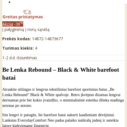
%
Akcija
-38
Į palyginimą
Į norų sąrašą
Prekės kodas:
14872-14873677
Turimas kiekis:
4
1-2 d.d. išsiuntimas
Be Lenka Rebound – Black & White barefoot
batai
Atraskite stilingus ir lengvus tekstilinius barefoot sportinius batus „Be
Lenka Rebound“ Black & White spalvoje. Retro įkvėptas dizainas lengvai
derinamas prie bet kokio įvaizdžio, o minimalistinė estetika išlieka madinga
sezonas po sezono.
Itin lengvi ir patogūs, šie barefoot batai sukurti kasdieniam dėvėjimui.
Lankstus EverydayComfort Neo padas palaiko natūralų judesį ir suteikia
laisvę kiekviename žingsnyje.