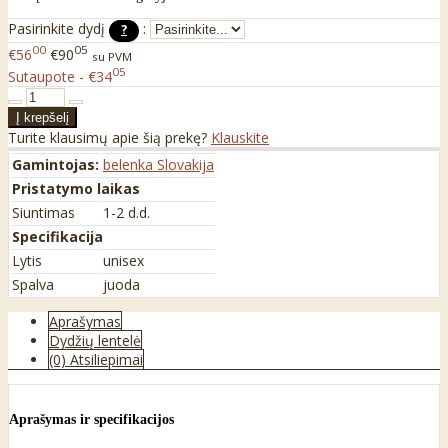
Pasirinkite dydį
:
?
00
05
€56
€90
su PVM
05
Sutaupote - €34
Turite klausimų apie šią prekę?
Klauskite
Gamintojas:
belenka Slovakija
Pristatymo laikas
Siuntimas
1-2 d.d.
Specifikacija
Lytis
unisex
Spalva
juoda
Aprašymas
Dydžių lentelė
(0) Atsiliepimai
Aprašymas ir specifikacijos