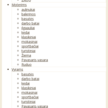
Moterims
aulinukai
balerinos
basutės
darbo batai
ilgaauliai
kedai
klasikiniai
mokasinai
sportbačiai
turistiniai
Žiema
Pavasaris-vasara
Ruduo
Vyrams
basutės
darbo batai
kedai
klasikiniai
mokasinai
sportbačiai
turistiniai
Pavasaris-vasara