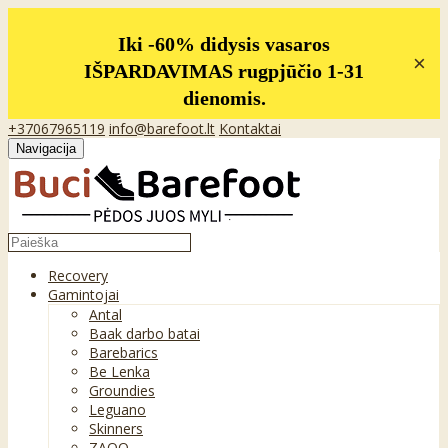
Iki -60% didysis vasaros
×
IŠPARDAVIMAS rugpjūčio 1-31
dienomis.
+37067965119
info@barefoot.lt
Kontaktai
Navigacija
Recovery
Gamintojai
Antal
Baak darbo batai
Barebarics
Be Lenka
Groundies
Leguano
Skinners
ZAQQ