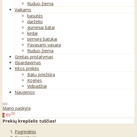
Ruduo-žiema
Vaikams
basutės
darželio
guminiai batai
kedai
pirmieji batukai
Pavasaris-vasara
Ruduo-žiema
Greitas pristatymas
Išpardavimas
Kitos prekės
Batų priežiūra
Kojinės
Vidpadžiai
Naujienos
Mano paskyra
00
€0
0
Prekių krepšelis tuščias!
Pagrindinis