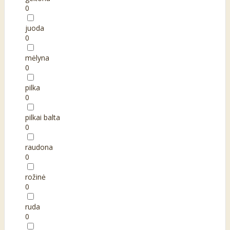
0
juoda
0
mėlyna
0
pilka
0
pilkai balta
0
raudona
0
rožinė
0
ruda
0