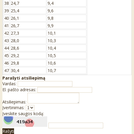
38
24,7
9,4
39
25,4
9,6
40
26,1
9,8
41
26,7
9,9
42
27,3
10,1
43
28,0
10,3
44
28,6
10,4
45
29,2
10,5
46
29,8
10,6
47
30,4
10,7
Parašyti atsiliepimą
Vardas:
El. pašto adresas:
Atsiliepimas:
Įvertinimas:
Įveskite saugos kodą:
Rašyti