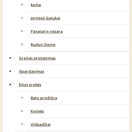
kedai
pirmieji batukai
Pavasaris-vasara
Ruduo-žiema
Greitas pristatymas
Išpardavimas
Kitos prekės
Batų priežiūra
Kojinės
Vidpadžiai