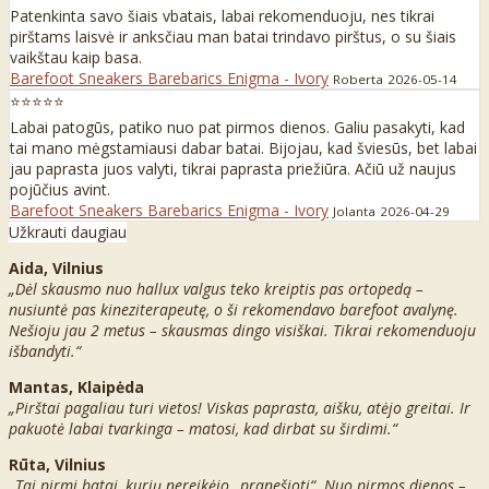
Patenkinta savo šiais vbatais, labai rekomenduoju, nes tikrai
pirštams laisvė ir anksčiau man batai trindavo pirštus, o su šiais
vaikštau kaip basa.
Barefoot Sneakers Barebarics Enigma - Ivory
Roberta
2026-05-14
⭐⭐⭐⭐⭐
Labai patogūs, patiko nuo pat pirmos dienos. Galiu pasakyti, kad
tai mano mėgstamiausi dabar batai. Bijojau, kad šviesūs, bet labai
jau paprasta juos valyti, tikrai paprasta priežiūra. Ačiū už naujus
pojūčius avint.
Barefoot Sneakers Barebarics Enigma - Ivory
Jolanta
2026-04-29
Užkrauti daugiau
Aida, Vilnius
„Dėl skausmo nuo hallux valgus teko kreiptis pas ortopedą –
nusiuntė pas kineziterapeutę, o ši rekomendavo barefoot avalynę.
Nešioju jau 2 metus – skausmas dingo visiškai. Tikrai rekomenduoju
išbandyti.“
Mantas, Klaipėda
„Pirštai pagaliau turi vietos! Viskas paprasta, aišku, atėjo greitai. Ir
pakuotė labai tvarkinga – matosi, kad dirbat su širdimi.“
Rūta, Vilnius
„Tai pirmi batai, kurių nereikėjo „pranešioti“. Nuo pirmos dienos –