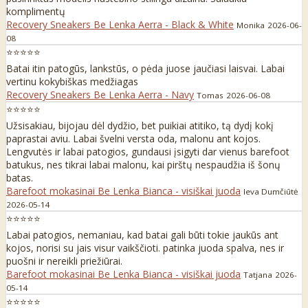
komplimentų
Recovery Sneakers Be Lenka Aerra - Black & White
Monika
2026-06-
08
⭐⭐⭐⭐⭐
Batai itin patogūs, lankstūs, o pėda juose jaučiasi laisvai. Labai
vertinu kokybiškas medžiagas
Recovery Sneakers Be Lenka Aerra - Navy
Tomas
2026-06-08
⭐⭐⭐⭐⭐
Užsisakiau, bijojau dėl dydžio, bet puikiai atitiko, tą dydį kokį
paprastai aviu. Labai švelni versta oda, malonu ant kojos.
Lengvutės ir labai patogios, gundausi įsigyti dar vienus barefoot
batukus, nes tikrai labai malonu, kai pirštų nespaudžia iš šonų
batas.
Barefoot mokasinai Be Lenka Bianca - visiškai juoda
Ieva Dumčiūtė
2026-05-14
⭐⭐⭐⭐⭐
Labai patogios, nemaniau, kad batai gali būti tokie jaukūs ant
kojos, norisi su jais visur vaikščioti. patinka juoda spalva, nes ir
puošni ir nereikli priežiūrai.
Barefoot mokasinai Be Lenka Bianca - visiškai juoda
Tatjana
2026-
05-14
⭐⭐⭐⭐⭐