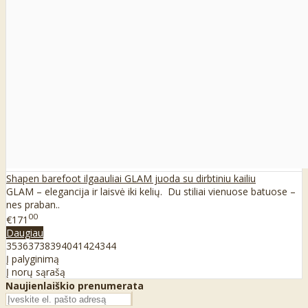
Shapen barefoot ilgaauliai GLAM juoda su dirbtiniu kailiu
GLAM – elegancija ir laisvė iki kelių. Du stiliai vienuose batuose –
nes praban..
00
€171
Daugiau
35
36
37
38
39
40
41
42
43
44
Į palyginimą
Į norų sąrašą
Naujienlaiškio prenumerata