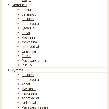
Moterims
aulinukai
balerinos
basutės
darbo batai
ilgaauliai
kedai
klasikiniai
mokasinai
sportbačiai
turistiniai
Žiema
Pavasaris-vasara
Ruduo
Vyrams
basutės
darbo batai
kedai
klasikiniai
mokasinai
sportbačiai
turistiniai
Pavasaris-vasara