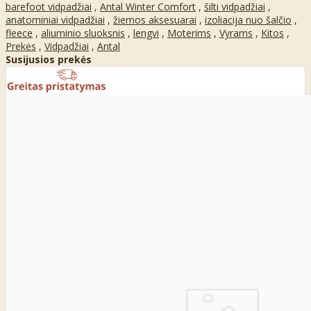
barefoot vidpadžiai
,
Antal Winter Comfort
,
šilti vidpadžiai
,
anatominiai vidpadžiai
,
žiemos aksesuarai
,
izoliacija nuo šalčio
,
fleece
,
aliuminio sluoksnis
,
lengvi
,
Moterims
,
Vyrams
,
Kitos
,
Prekės
,
Vidpadžiai
,
Antal
Susijusios prekės