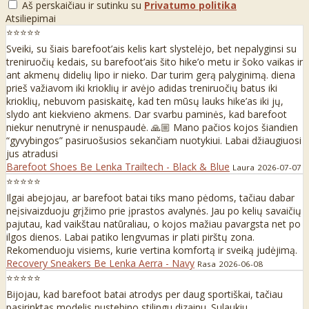
Aš perskaičiau ir sutinku su
Privatumo politika
Atsiliepimai
⭐⭐⭐⭐⭐
Sveiki, su šiais barefoot’ais kelis kart slystelėjo, bet nepalyginsi su
treniruočių kedais, su barefoot’ais šito hike’o metu ir šoko vaikas ir
ant akmenų didelių lipo ir nieko. Dar turim gerą palyginimą. diena
prieš važiavom iki krioklių ir avėjo adidas treniruočių batus iki
krioklių, nebuvom pasiskaitę, kad ten mūsų lauks hike’as iki jų,
slydo ant kiekvieno akmens. Dar svarbu paminės, kad barefoot
niekur nenutrynė ir nenuspaudė. 🙏🏼 Mano pačios kojos šiandien
“gyvybingos” pasiruošusios sekančiam nuotykiui. Labai džiaugiuosi
jus atradusi
Barefoot Shoes Be Lenka Trailtech - Black & Blue
Laura
2026-07-07
⭐⭐⭐⭐⭐
Ilgai abejojau, ar barefoot batai tiks mano pėdoms, tačiau dabar
neįsivaizduoju grįžimo prie įprastos avalynės. Jau po kelių savaičių
pajutau, kad vaikštau natūraliau, o kojos mažiau pavargsta net po
ilgos dienos. Labai patiko lengvumas ir plati pirštų zona.
Rekomenduoju visiems, kurie vertina komfortą ir sveiką judėjimą.
Recovery Sneakers Be Lenka Aerra - Navy
Rasa
2026-06-08
⭐⭐⭐⭐⭐
Bijojau, kad barefoot batai atrodys per daug sportiškai, tačiau
pasirinktas modelis nustebino stilingu dizainu. Sulaukiu