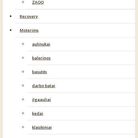
ZAQQ
Recovery
Moterims
aulinukai
balerinos
basutės
darbo batai
ilgaauliai
kedai
klasikiniai