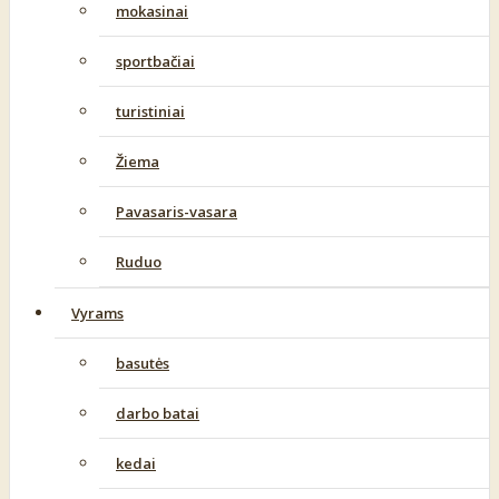
mokasinai
sportbačiai
turistiniai
Žiema
Pavasaris-vasara
Ruduo
Vyrams
basutės
darbo batai
kedai