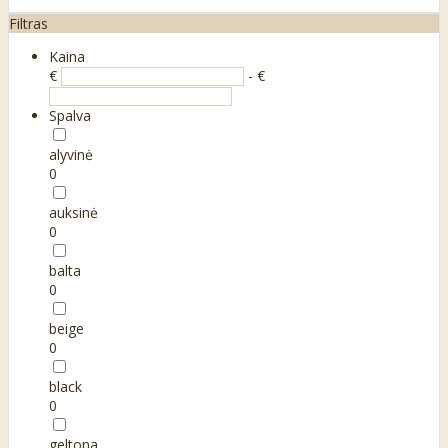
Filtras
Kaina
€
- €
Spalva
alyvinė
0
auksinė
0
balta
0
beige
0
black
0
geltona