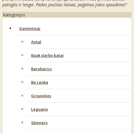
patogūs ir lengvi. Pėdos jaučiasi laisvai, pagaliau jokio spaudimo!“
Kategorijos
Gamintojai
Antal
Baak darbo batai
Barebarics
Be Lenka
Groundies
Leguano
Skinners