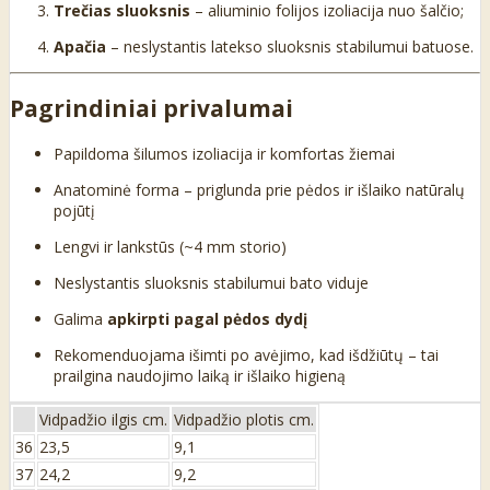
Trečias sluoksnis
– aliuminio folijos izoliacija nuo šalčio;
Apačia
– neslystantis latekso sluoksnis stabilumui batuose.
Pagrindiniai privalumai
Papildoma šilumos izoliacija ir komfortas žiemai
Anatominė forma – priglunda prie pėdos ir išlaiko natūralų
pojūtį
Lengvi ir lankstūs (~4 mm storio)
Neslystantis sluoksnis stabilumui bato viduje
Galima
apkirpti pagal pėdos dydį
Rekomenduojama išimti po avėjimo, kad išdžiūtų – tai
prailgina naudojimo laiką ir išlaiko higieną
Vidpadžio ilgis cm.
Vidpadžio plotis cm.
36
23,5
9,1
37
24,2
9,2