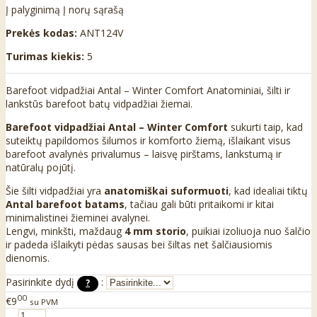
Į palyginimą
Į norų sąrašą
Prekės kodas:
ANT124V
Turimas kiekis:
5
Barefoot vidpadžiai Antal – Winter Comfort Anatominiai, šilti ir
lankstūs barefoot batų vidpadžiai žiemai.
Barefoot vidpadžiai Antal – Winter Comfort
sukurti taip, kad
suteiktų papildomos šilumos ir komforto žiemą, išlaikant visus
barefoot avalynės privalumus – laisvę pirštams, lankstumą ir
natūralų pojūtį.
Šie šilti vidpadžiai yra
anatomiškai suformuoti
, kad idealiai tiktų
Antal barefoot batams
, tačiau gali būti pritaikomi ir kitai
minimalistinei žieminei avalynei.
Lengvi, minkšti, maždaug
4 mm storio
, puikiai izoliuoja nuo šalčio
ir padeda išlaikyti pėdas sausas bei šiltas net šalčiausiomis
dienomis.
Pasirinkite dydį
:
?
00
€9
su PVM