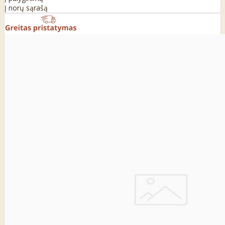
Į norų sąrašą