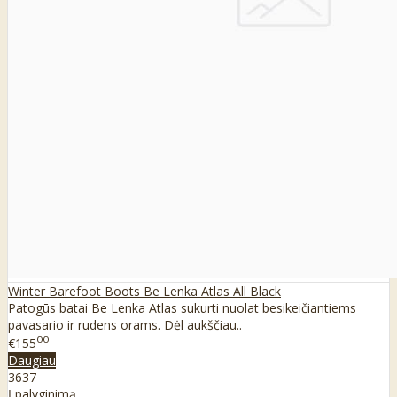
Winter Barefoot Boots Be Lenka Atlas All Black
Patogūs batai Be Lenka Atlas sukurti nuolat besikeičiantiems
pavasario ir rudens orams. Dėl aukščiau..
00
€155
Daugiau
36
37
Į palyginimą