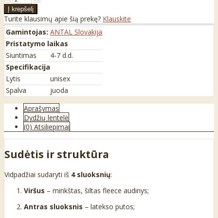
Turite klausimų apie šią prekę?
Klauskite
Gamintojas:
ANTAL Slovakija
Pristatymo laikas
Siuntimas
4-7 d.d.
Specifikacija
Lytis
unisex
Spalva
juoda
Aprašymas
Dydžių lentelė
(0) Atsiliepimai
Sudėtis ir struktūra
Vidpadžiai sudaryti iš
4 sluoksnių
:
Viršus
– minkštas, šiltas fleece audinys;
Antras sluoksnis
– latekso putos;