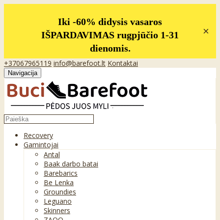
Iki -60% didysis vasaros
×
IŠPARDAVIMAS rugpjūčio 1-31
dienomis.
+37067965119
info@barefoot.lt
Kontaktai
Navigacija
Recovery
Gamintojai
Antal
Baak darbo batai
Barebarics
Be Lenka
Groundies
Leguano
Skinners
ZAQQ