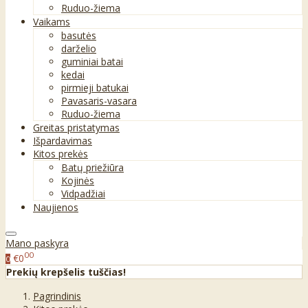
Ruduo-žiema
Vaikams
basutės
darželio
guminiai batai
kedai
pirmieji batukai
Pavasaris-vasara
Ruduo-žiema
Greitas pristatymas
Išpardavimas
Kitos prekės
Batų priežiūra
Kojinės
Vidpadžiai
Naujienos
Mano paskyra
00
€0
0
Prekių krepšelis tuščias!
Pagrindinis