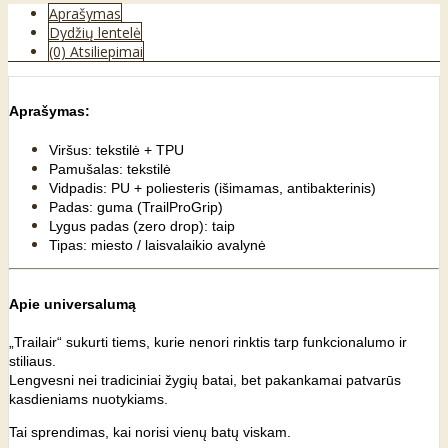
Aprašymas
Dydžių lentelė
(0) Atsiliepimai
Aprašymas:
Viršus: tekstilė + TPU
Pamušalas: tekstilė
Vidpadis: PU + poliesteris (išimamas, antibakterinis)
Padas: guma (TrailProGrip)
Lygus padas (zero drop): taip
Tipas: miesto / laisvalaikio avalynė
Apie universalumą
„Trailair“ sukurti tiems, kurie nenori rinktis tarp funkcionalumo ir
stiliaus.
Lengvesni nei tradiciniai žygių batai, bet pakankamai patvarūs
kasdieniams nuotykiams.
Tai sprendimas, kai norisi vienų batų viskam.