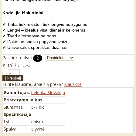
Kodėl jie išskirtiniai
✔ Tinka tiek miestui, tiek lengviems žygiams
✔ Lengvi – idealūs visai dienai ir kelionėms
✔ Tvari alternatyva be odos
✔ Išskirtinė spalva pagyvina įvaizdį
✔ Universalus sportiškas dizainas
Pasirinkite dydį
:
?
13
€119
su PVM
Turite klausimų apie šią prekę?
Klauskite
Gamintojas:
belenka Slovakija
Pristatymo laikas
Siuntimas
5-7 d.d.
Specifikacija
Lytis
unisex
Spalva
alyvinė