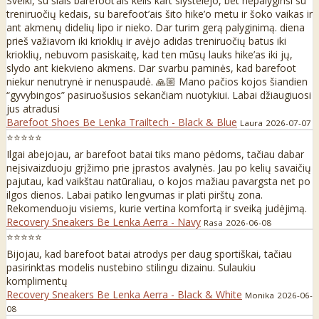
Sveiki, su šiais barefoot’ais kelis kart slystelėjo, bet nepalyginsi su
treniruočių kedais, su barefoot’ais šito hike’o metu ir šoko vaikas ir
ant akmenų didelių lipo ir nieko. Dar turim gerą palyginimą. diena
prieš važiavom iki krioklių ir avėjo adidas treniruočių batus iki
krioklių, nebuvom pasiskaitę, kad ten mūsų lauks hike’as iki jų,
slydo ant kiekvieno akmens. Dar svarbu paminės, kad barefoot
niekur nenutrynė ir nenuspaudė. 🙏🏼 Mano pačios kojos šiandien
“gyvybingos” pasiruošusios sekančiam nuotykiui. Labai džiaugiuosi
jus atradusi
Barefoot Shoes Be Lenka Trailtech - Black & Blue
Laura
2026-07-07
⭐⭐⭐⭐⭐
Ilgai abejojau, ar barefoot batai tiks mano pėdoms, tačiau dabar
neįsivaizduoju grįžimo prie įprastos avalynės. Jau po kelių savaičių
pajutau, kad vaikštau natūraliau, o kojos mažiau pavargsta net po
ilgos dienos. Labai patiko lengvumas ir plati pirštų zona.
Rekomenduoju visiems, kurie vertina komfortą ir sveiką judėjimą.
Recovery Sneakers Be Lenka Aerra - Navy
Rasa
2026-06-08
⭐⭐⭐⭐⭐
Bijojau, kad barefoot batai atrodys per daug sportiškai, tačiau
pasirinktas modelis nustebino stilingu dizainu. Sulaukiu
komplimentų
Recovery Sneakers Be Lenka Aerra - Black & White
Monika
2026-06-
08