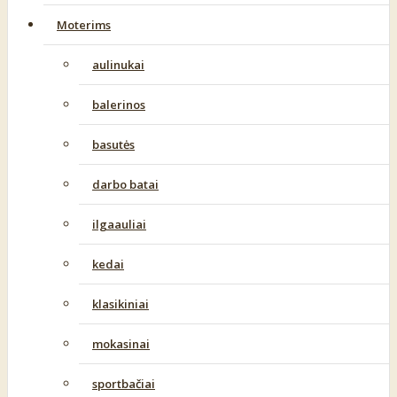
Moterims
aulinukai
balerinos
basutės
darbo batai
ilgaauliai
kedai
klasikiniai
mokasinai
sportbačiai