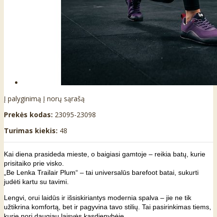
Į palyginimą
Į norų sąrašą
Prekės kodas:
23095-23098
Turimas kiekis:
48
Kai diena prasideda mieste, o baigiasi gamtoje – reikia batų, kurie
prisitaiko prie visko.
„Be Lenka Trailair Plum“ – tai universalūs barefoot batai, sukurti
judėti kartu su tavimi.
Lengvi, orui laidūs ir išsiskiriantys modernia spalva – jie ne tik
užtikrina komfortą, bet ir pagyvina tavo stilių. Tai pasirinkimas tiems,
kurie nori daugiau laisvės kasdienybėje.