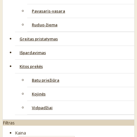
Pavasaris-vasara
Ruduo-žiema
Greitas pristatymas
Išpardavimas
Kitos prekės
Batų priežiūra
Kojinės
Vidpadžiai
Filtras
Kaina