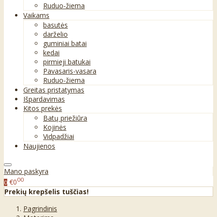
Ruduo-žiema
Vaikams
basutės
darželio
guminiai batai
kedai
pirmieji batukai
Pavasaris-vasara
Ruduo-žiema
Greitas pristatymas
Išpardavimas
Kitos prekės
Batų priežiūra
Kojinės
Vidpadžiai
Naujienos
Mano paskyra
00
€0
0
Prekių krepšelis tuščias!
Pagrindinis