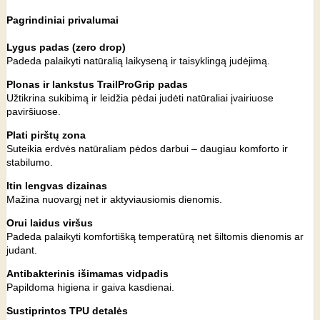
Pagrindiniai privalumai
Lygus padas (zero drop)
Padeda palaikyti natūralią laikyseną ir taisyklingą judėjimą.
Plonas ir lankstus TrailProGrip padas
Užtikrina sukibimą ir leidžia pėdai judėti natūraliai įvairiuose
paviršiuose.
Plati pirštų zona
Suteikia erdvės natūraliam pėdos darbui – daugiau komforto ir
stabilumo.
Itin lengvas dizainas
Mažina nuovargį net ir aktyviausiomis dienomis.
Orui laidus viršus
Padeda palaikyti komfortišką temperatūrą net šiltomis dienomis ar
judant.
Antibakterinis išimamas vidpadis
Papildoma higiena ir gaiva kasdienai.
Sustiprintos TPU detalės