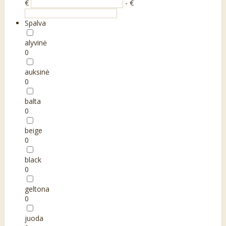
€
- €
Spalva
alyvinė
0
auksinė
0
balta
0
beige
0
black
0
geltona
0
juoda