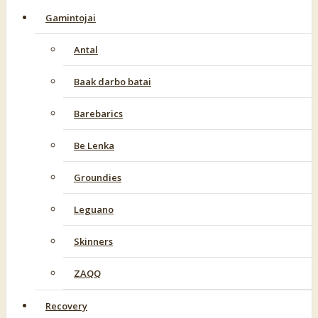
Gamintojai
Antal
Baak darbo batai
Barebarics
Be Lenka
Groundies
Leguano
Skinners
ZAQQ
Recovery