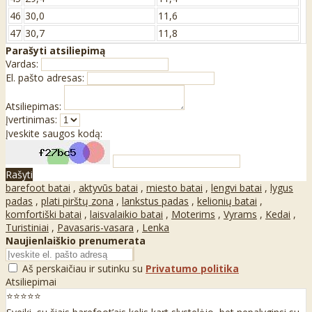
46
30,0
11,6
47
30,7
11,8
Parašyti atsiliepimą
Vardas:
El. pašto adresas:
Atsiliepimas:
Įvertinimas:
Įveskite saugos kodą:
Rašyti
barefoot batai
,
aktyvūs batai
,
miesto batai
,
lengvi batai
,
lygus
padas
,
plati pirštų zona
,
lankstus padas
,
kelionių batai
,
komfortiški batai
,
laisvalaikio batai
,
Moterims
,
Vyrams
,
Kedai
,
Turistiniai
,
Pavasaris-vasara
,
Lenka
Naujienlaiškio prenumerata
Aš perskaičiau ir sutinku su
Privatumo politika
Atsiliepimai
⭐⭐⭐⭐⭐