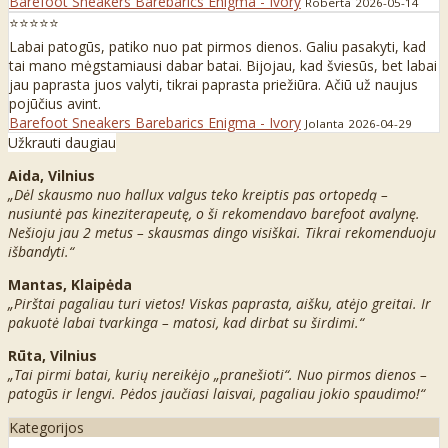
Barefoot Sneakers Barebarics Enigma - Ivory
Roberta
2026-05-14
⭐⭐⭐⭐⭐
Labai patogūs, patiko nuo pat pirmos dienos. Galiu pasakyti, kad
tai mano mėgstamiausi dabar batai. Bijojau, kad šviesūs, bet labai
jau paprasta juos valyti, tikrai paprasta priežiūra. Ačiū už naujus
pojūčius avint.
Barefoot Sneakers Barebarics Enigma - Ivory
Jolanta
2026-04-29
Užkrauti daugiau
Aida, Vilnius
„Dėl skausmo nuo hallux valgus teko kreiptis pas ortopedą –
nusiuntė pas kineziterapeutę, o ši rekomendavo barefoot avalynę.
Nešioju jau 2 metus – skausmas dingo visiškai. Tikrai rekomenduoju
išbandyti.“
Mantas, Klaipėda
„Pirštai pagaliau turi vietos! Viskas paprasta, aišku, atėjo greitai. Ir
pakuotė labai tvarkinga – matosi, kad dirbat su širdimi.“
Rūta, Vilnius
„Tai pirmi batai, kurių nereikėjo „pranešioti“. Nuo pirmos dienos –
patogūs ir lengvi. Pėdos jaučiasi laisvai, pagaliau jokio spaudimo!“
Kategorijos