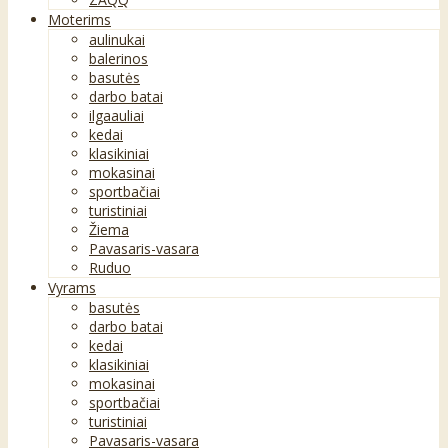
Moterims
aulinukai
balerinos
basutės
darbo batai
ilgaauliai
kedai
klasikiniai
mokasinai
sportbačiai
turistiniai
Žiema
Pavasaris-vasara
Ruduo
Vyrams
basutės
darbo batai
kedai
klasikiniai
mokasinai
sportbačiai
turistiniai
Pavasaris-vasara