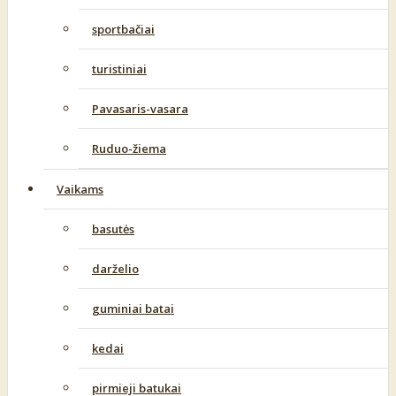
sportbačiai
turistiniai
Pavasaris-vasara
Ruduo-žiema
Vaikams
basutės
darželio
guminiai batai
kedai
pirmieji batukai