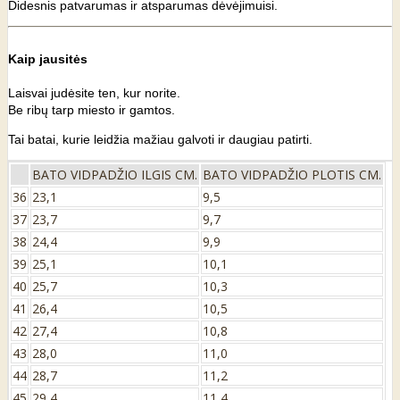
Didesnis patvarumas ir atsparumas dėvėjimuisi.
Kaip jausitės
Laisvai judėsite ten, kur norite.
Be ribų tarp miesto ir gamtos.
Tai batai, kurie leidžia mažiau galvoti ir daugiau patirti.
BATO VIDPADŽIO ILGIS CM.
BATO VIDPADŽIO PLOTIS CM.
36
23,1
9,5
37
23,7
9,7
38
24,4
9,9
39
25,1
10,1
40
25,7
10,3
41
26,4
10,5
42
27,4
10,8
43
28,0
11,0
44
28,7
11,2
45
29,4
11,4