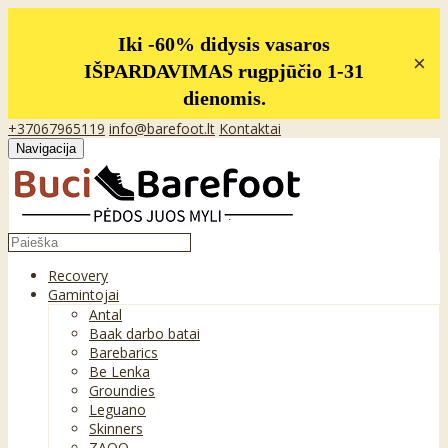
Iki -60% didysis vasaros
×
IŠPARDAVIMAS rugpjūčio 1-31
dienomis.
+37067965119
info@barefoot.lt
Kontaktai
Navigacija
Recovery
Gamintojai
Antal
Baak darbo batai
Barebarics
Be Lenka
Groundies
Leguano
Skinners
ZAQQ