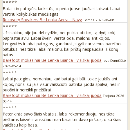
⭐⭐⭐⭐⭐
Batai itin patogūs, lankstūs, o pėda juose jaučiasi laisvai. Labai
vertinu kokybiškas medžiagas
Recovery Sneakers Be Lenka Aerra - Navy
Tomas
2026-06-08
⭐⭐⭐⭐⭐
Užsisakiau, bijojau dėl dydžio, bet puikiai atitiko, tą dydį kokį
paprastai aviu. Labai švelni versta oda, malonu ant kojos.
Lengvutės ir labai patogios, gundausi įsigyti dar vienus barefoot
batukus, nes tikrai labai malonu, kai pirštų nespaudžia iš šonų
batas.
Barefoot mokasinai Be Lenka Bianca - visiškai juoda
Ieva Dumčiūtė
2026-05-14
⭐⭐⭐⭐⭐
Labai patogios, nemaniau, kad batai gali būti tokie jaukūs ant
kojos, norisi su jais visur vaikščioti. patinka juoda spalva, nes ir
puošni ir nereikli priežiūrai.
Barefoot mokasinai Be Lenka Bianca - visiškai juoda
Tatjana
2026-
05-14
⭐⭐⭐⭐⭐
Patenkinta savo šiais vbatais, labai rekomenduoju, nes tikrai
pirštams laisvė ir anksčiau man batai trindavo pirštus, o su šiais
vaikštau kaip basa.