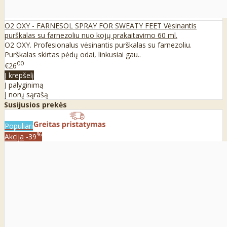
O2 OXY - FARNESOL SPRAY FOR SWEATY FEET Vėsinantis
purškalas su farnezoliu nuo kojų prakaitavimo 60 ml.
O2 OXY. Profesionalus vėsinantis purškalas su farnezoliu.
Purškalas skirtas pėdų odai, linkusiai gau..
00
€26
Į krepšelį
Į palyginimą
Į norų sąrašą
Susijusios prekės
Populiari
%
Akcija
-39