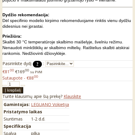
pojūčio ir maksimalaus jutiminio grįžtamojo ryšio – viename.
Dydžio rekomendacija:
Dėl specifinio modelio kirpimo rekomenduojame rinktis vienu dydžiu
didesnius nei įprastai.
Priežiūra:
Skalbti 30 °C temperatūroje skalbimo maišelyje, švelniu režimu.
Nenaudoti minkštiklių ar skalbimo miltelių. Raištelius skalbti atskirai
rankomis. Nedžiovinti džiovyklėje.
Pasirinkite dydį
:
?
00
00
€81
€169
su PVM
00
Sutaupote - €88
Turite klausimų apie šią prekę?
Klauskite
Gamintojas:
LEGUANO Vokietija
Pristatymo laikas
Siuntimas
1-2 d.d.
Specifikacija
Spalva
pilka