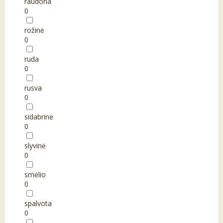
raudona
0
rožinė
0
ruda
0
rusva
0
sidabrinė
0
slyvinė
0
smėlio
0
spalvota
0