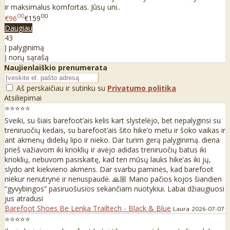
ir maksimalus komfortas. Jūsų uni..
00
00
€96
€159
Daugiau
43
Į palyginimą
Į norų sąrašą
Naujienlaiškio prenumerata
Aš perskaičiau ir sutinku su
Privatumo politika
Atsiliepimai
⭐⭐⭐⭐⭐
Sveiki, su šiais barefoot’ais kelis kart slystelėjo, bet nepalyginsi su
treniruočių kedais, su barefoot’ais šito hike’o metu ir šoko vaikas ir
ant akmenų didelių lipo ir nieko. Dar turim gerą palyginimą. diena
prieš važiavom iki krioklių ir avėjo adidas treniruočių batus iki
krioklių, nebuvom pasiskaitę, kad ten mūsų lauks hike’as iki jų,
slydo ant kiekvieno akmens. Dar svarbu paminės, kad barefoot
niekur nenutrynė ir nenuspaudė. 🙏🏼 Mano pačios kojos šiandien
“gyvybingos” pasiruošusios sekančiam nuotykiui. Labai džiaugiuosi
jus atradusi
Barefoot Shoes Be Lenka Trailtech - Black & Blue
Laura
2026-07-07
⭐⭐⭐⭐⭐