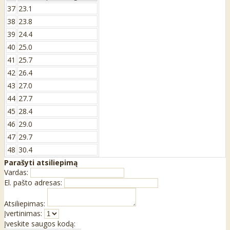
37
23.1
38
23.8
39
24.4
40
25.0
41
25.7
42
26.4
43
27.0
44
27.7
45
28.4
46
29.0
47
29.7
48
30.4
Parašyti atsiliepimą
Vardas:
El. pašto adresas:
Atsiliepimas:
Įvertinimas:
Įveskite saugos kodą: