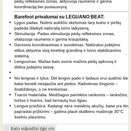
pėdų refleksines zonas, aktyvuoja raumenis ir gerina
koordinaciją bei pusiausvyrą.
Barefoot privalumai su LEGUANO BEAT:
Lygus padas. Nulinis aukščio skirtumas tarp kulno ir pirštų
padeda išlaikyti natūralią kūno laikyseną.
Stimuliacija. Padas stimuliuoja pėdų refleksines zonas,
vitalizuoja raumenis ir gerina kraujotaką.
Geresnis koordinavimas ir suvokimas. Natūralus judėjimo
stilius aktyvina visą kinetinę grandinę ir kūno stabilizavimo
sistemą.
Lengvumas. Mažas bato svoris mažina pėdų apkrovą ir
didina judėjimo laisvę.
Itin lengvas ir tylus. Dėl lengvo pado ir laidaus orui audinio šie
batai beveik nesijaučia ant pėdos. Kiekvienas žingsnis –
šnabždesys, o ne trenksmas.
Tvarūs materialia. Medžiagos parinktos rankomis – lanksčios,
tvirtos ir tvarios, kad tarnautų kuo ilgiau.
Lengva priežiūra. Kadangi nėra metalinių akučių, batai yra itin
paprastai prižiūrimi – galima plauti skalbimo mašinoje 30°C
švelniu plaunimu.
Bato vidpadžio ilgis cm.