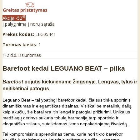
%
Akcija
-52
Į palyginimą
Į norų sąrašą
Prekės kodas:
LEG05441
Turimas kiekis:
1
1-2 d.d. išsiuntimas
Barefoot kedai LEGUANO BEAT – pilka
Barefoot
pojūtis kiekviename žingsnyje. Lengvas, tylus ir
neįtikėtinai patogus.
Leguano Beat – tai ypatingi
barefoot
kedai, čia susitinka sportinis
dinamiškumas ir elegantiškas dizainas. Visiškai be metalinių dalių,
kaip akučių, šie batai yra itin lengvi ir patogiai prižiūrimi. Unikalus
medžiagų derinys sukuria tobulą harmoniją tarp sportinio ir
elegantiško stiliaus, suteikdamas jiems nepakartojamą išvaizdą.
Tai kompromisinis sprendimas tiems, kurie nori tikro
barefoot