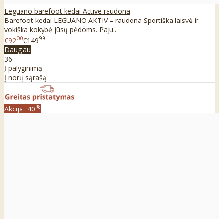
Leguano barefoot kedai Active raudona
Barefoot kedai LEGUANO AKTIV – raudona Sportiška laisvė ir
vokiška kokybė jūsų pėdoms. Paju..
00
99
€92
€149
Daugiau
36
Į palyginimą
Į norų sąrašą
%
Akcija
-40