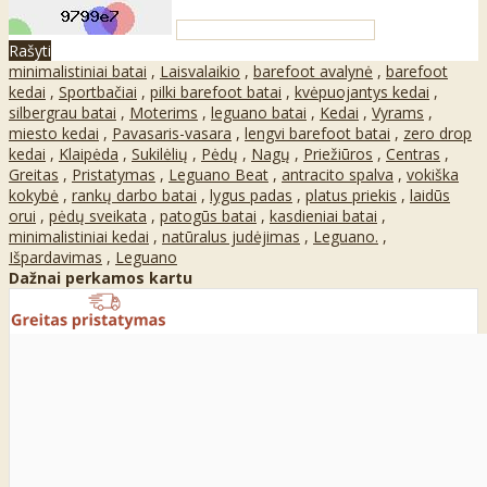
Rašyti
minimalistiniai batai
,
Laisvalaikio
,
barefoot avalynė
,
barefoot
kedai
,
Sportbačiai
,
pilki barefoot batai
,
kvėpuojantys kedai
,
silbergrau batai
,
Moterims
,
leguano batai
,
Kedai
,
Vyrams
,
miesto kedai
,
Pavasaris-vasara
,
lengvi barefoot batai
,
zero drop
kedai
,
Klaipėda
,
Sukilėlių
,
Pėdų
,
Nagų
,
Priežiūros
,
Centras
,
Greitas
,
Pristatymas
,
Leguano Beat
,
antracito spalva
,
vokiška
kokybė
,
rankų darbo batai
,
lygus padas
,
platus priekis
,
laidūs
orui
,
pėdų sveikata
,
patogūs batai
,
kasdieniai batai
,
minimalistiniai kedai
,
natūralus judėjimas
,
Leguano.
,
Išpardavimas
,
Leguano
Dažnai perkamos kartu