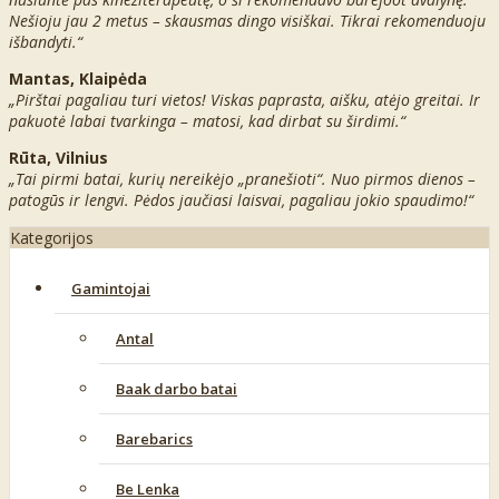
Nešioju jau 2 metus – skausmas dingo visiškai. Tikrai rekomenduoju
išbandyti.“
Mantas, Klaipėda
„Pirštai pagaliau turi vietos! Viskas paprasta, aišku, atėjo greitai. Ir
pakuotė labai tvarkinga – matosi, kad dirbat su širdimi.“
Rūta, Vilnius
„Tai pirmi batai, kurių nereikėjo „pranešioti“. Nuo pirmos dienos –
patogūs ir lengvi. Pėdos jaučiasi laisvai, pagaliau jokio spaudimo!“
Kategorijos
Gamintojai
Antal
Baak darbo batai
Barebarics
Be Lenka