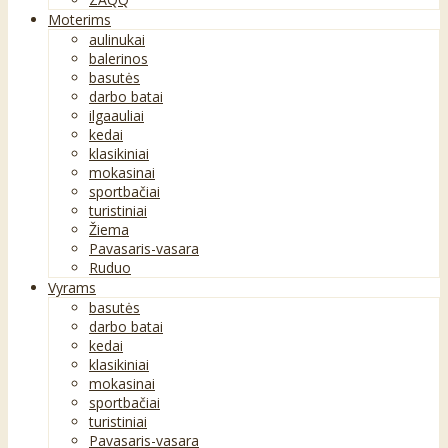
Moterims
aulinukai
balerinos
basutės
darbo batai
ilgaauliai
kedai
klasikiniai
mokasinai
sportbačiai
turistiniai
Žiema
Pavasaris-vasara
Ruduo
Vyrams
basutės
darbo batai
kedai
klasikiniai
mokasinai
sportbačiai
turistiniai
Pavasaris-vasara