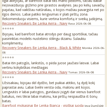
Ilgai abejojau, ar barefoot batai tiks mano pėdoms, tačiau dabar
neįsivaizduoju grįžimo prie įprastos avalynės. Jau po kelių savaičių
pajutau, kad vaikštau natūraliau, o kojos mažiau pavargsta net po
ilgos dienos. Labai patiko lengvumas ir plati pirštų zona.
Rekomenduoju visiems, kurie vertina komfortą ir sveiką judėjimą.
Recovery Sneakers Be Lenka Aerra - Navy
Rasa
2026-06-08
⭐⭐⭐⭐⭐
Bijojau, kad barefoot batai atrodys per daug sportiškai, tačiau
pasirinktas modelis nustebino stilingu dizainu. Sulaukiu
komplimentų
Recovery Sneakers Be Lenka Aerra - Black & White
Monika
2026-06-
08
⭐⭐⭐⭐⭐
Batai itin patogūs, lankstūs, o pėda juose jaučiasi laisvai. Labai
vertinu kokybiškas medžiagas
Recovery Sneakers Be Lenka Aerra - Navy
Tomas
2026-06-08
⭐⭐⭐⭐⭐
Užsisakiau, bijojau dėl dydžio, bet puikiai atitiko, tą dydį kokį
paprastai aviu. Labai švelni versta oda, malonu ant kojos.
Lengvutės ir labai patogios, gundausi įsigyti dar vienus barefoot
batukus, nes tikrai labai malonu, kai pirštų nespaudžia iš šonų
batas.
Barefoot mokasinai Be Lenka Bianca - visiškai juoda
Ieva Dumčiūtė