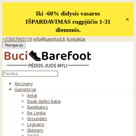
Iki -60% didysis vasaros
×
IŠPARDAVIMAS rugpjūčio 1-31
dienomis.
+37067965119
info@barefoot.lt
Kontaktai
Navigacija
Recovery
Gamintojai
Antal
Baak darbo batai
Barebarics
Be Lenka
Groundies
Leguano
Skinners
ZAQQ