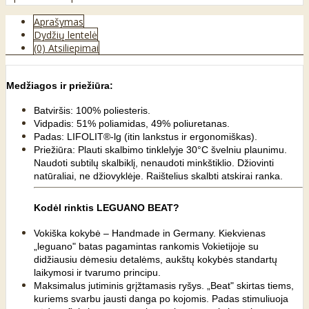
Aprašymas
Dydžių lentelė
(0) Atsiliepimai
Medžiagos ir priežiūra:
Batviršis: 100% poliesteris.
Vidpadis: 51% poliamidas, 49% poliuretanas.
Padas: LIFOLIT®-lg (itin lankstus ir ergonomiškas).
Priežiūra: Plauti skalbimo tinklelyje 30°C švelniu plaunimu.
Naudoti subtilų skalbiklį, nenaudoti minkštiklio. Džiovinti
natūraliai, ne džiovyklėje. Raištelius skalbti atskirai ranka.
Kodėl rinktis LEGUANO BEAT?
Vokiška kokybė – Handmade in Germany. Kiekvienas
„leguano" batas pagamintas rankomis Vokietijoje su
didžiausiu dėmesiu detalėms, aukštų kokybės standartų
laikymosi ir tvarumo principu.
Maksimalus jutiminis grįžtamasis ryšys. „Beat" skirtas tiems,
kuriems svarbu jausti danga po kojomis. Padas stimuliuoja