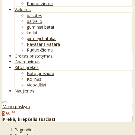
Ruduo-žiema
Vaikams
basutės
darželio
guminiai batai
kedai
pirmieji batukai
Pavasaris-vasara
Ruduo-žiema
Greitas pristatymas
Išpardavimas
Kitos prekės
Batų priežiūra
Kojinės
Vidpadžiai
Naujienos
Mano paskyra
00
€0
0
Prekių krepšelis tuščias!
Pagrindinis