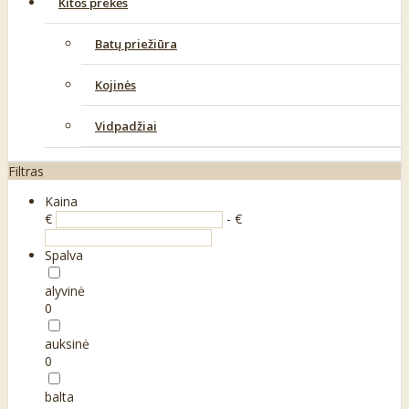
Kitos prekės
Batų priežiūra
Kojinės
Vidpadžiai
Filtras
Kaina
€
- €
Spalva
alyvinė
0
auksinė
0
balta