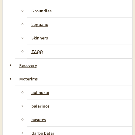
Groundies
Leguano
Skinners
ZAQQ
Recovery
Moterims
aulinukai
balerinos
basutės
darbo batai