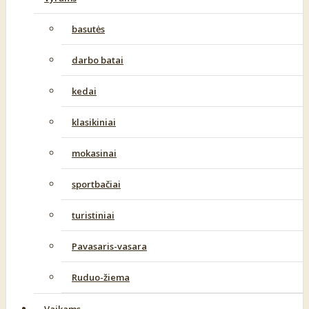
basutės
darbo batai
kedai
klasikiniai
mokasinai
sportbačiai
turistiniai
Pavasaris-vasara
Ruduo-žiema