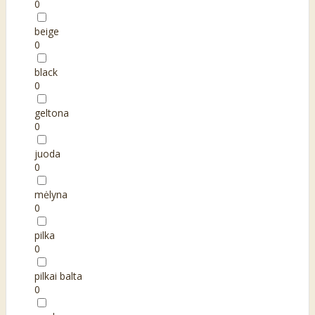
0
beige
0
black
0
geltona
0
juoda
0
mėlyna
0
pilka
0
pilkai balta
0