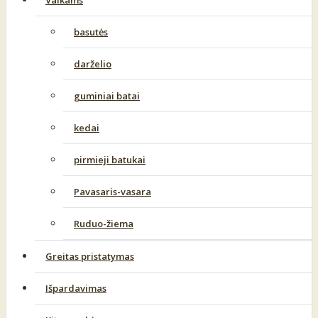
Vaikams
basutės
darželio
guminiai batai
kedai
pirmieji batukai
Pavasaris-vasara
Ruduo-žiema
Greitas pristatymas
Išpardavimas