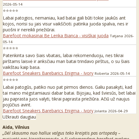
2026-05-14
⭐⭐⭐⭐⭐
Labai patogios, nemaniau, kad batai gali būti tokie jaukūs ant
kojos, norisi su jais visur vaikščioti. patinka juoda spalva, nes ir
puošni ir nereikli priežiūrai.
Barefoot mokasinai Be Lenka Bianca - visiškai juoda
Tatjana
2026-
05-14
⭐⭐⭐⭐⭐
Patenkinta savo šiais vbatais, labai rekomenduoju, nes tikrai
pirštams laisvė ir anksčiau man batai trindavo pirštus, o su šiais
vaikštau kaip basa.
Barefoot Sneakers Barebarics Enigma - Ivory
Roberta
2026-05-14
⭐⭐⭐⭐⭐
Labai patogūs, patiko nuo pat pirmos dienos. Galiu pasakyti, kad
tai mano mėgstamiausi dabar batai. Bijojau, kad šviesūs, bet labai
jau paprasta juos valyti, tikrai paprasta priežiūra. Ačiū už naujus
pojūčius avint.
Barefoot Sneakers Barebarics Enigma - Ivory
Jolanta
2026-04-29
Užkrauti daugiau
Aida, Vilnius
„Dėl skausmo nuo hallux valgus teko kreiptis pas ortopedą –
nusiuntė pas kineziterapeutę, o ši rekomendavo barefoot avalynę.