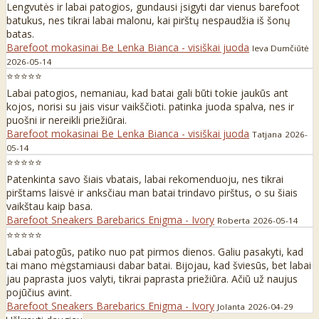
Lengvutės ir labai patogios, gundausi įsigyti dar vienus barefoot
batukus, nes tikrai labai malonu, kai pirštų nespaudžia iš šonų
batas.
Barefoot mokasinai Be Lenka Bianca - visiškai juoda
Ieva Dumčiūtė
2026-05-14
⭐⭐⭐⭐⭐
Labai patogios, nemaniau, kad batai gali būti tokie jaukūs ant
kojos, norisi su jais visur vaikščioti. patinka juoda spalva, nes ir
puošni ir nereikli priežiūrai.
Barefoot mokasinai Be Lenka Bianca - visiškai juoda
Tatjana
2026-
05-14
⭐⭐⭐⭐⭐
Patenkinta savo šiais vbatais, labai rekomenduoju, nes tikrai
pirštams laisvė ir anksčiau man batai trindavo pirštus, o su šiais
vaikštau kaip basa.
Barefoot Sneakers Barebarics Enigma - Ivory
Roberta
2026-05-14
⭐⭐⭐⭐⭐
Labai patogūs, patiko nuo pat pirmos dienos. Galiu pasakyti, kad
tai mano mėgstamiausi dabar batai. Bijojau, kad šviesūs, bet labai
jau paprasta juos valyti, tikrai paprasta priežiūra. Ačiū už naujus
pojūčius avint.
Barefoot Sneakers Barebarics Enigma - Ivory
Jolanta
2026-04-29