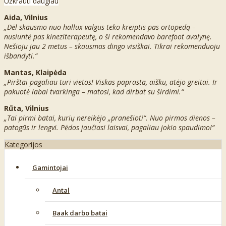
Užkrauti daugiau
Aida, Vilnius
„Dėl skausmo nuo hallux valgus teko kreiptis pas ortopedą –
nusiuntė pas kineziterapeutę, o ši rekomendavo barefoot avalynę.
Nešioju jau 2 metus – skausmas dingo visiškai. Tikrai rekomenduoju
išbandyti.“
Mantas, Klaipėda
„Pirštai pagaliau turi vietos! Viskas paprasta, aišku, atėjo greitai. Ir
pakuotė labai tvarkinga – matosi, kad dirbat su širdimi.“
Rūta, Vilnius
„Tai pirmi batai, kurių nereikėjo „pranešioti“. Nuo pirmos dienos –
patogūs ir lengvi. Pėdos jaučiasi laisvai, pagaliau jokio spaudimo!“
Kategorijos
Gamintojai
Antal
Baak darbo batai