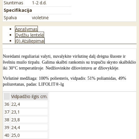
Siuntimas
1-2 d.d.
Specifikacija
Spalva
violetinė
Aprašymas
Dydžių lentelė
(0) Atsiliepimai
Norėdami reguliariai valyti, nuvalykite viršutinę dalį drėgna šluoste ir
švelniu muilo tirpalu. Galima skalbti rankomis su trupučiu skysto skalbiklio
iki 30°C temperatūroje. Nedžiovinkite džiovintuvu ar džiovyklėje.
Viršutinė medžiaga: 100% poliesteris, vidpadis: 51% poliamidas, 49%
poliuretanas, padas: LIFOLIT®-lg
Vidpadžio ilgis cm.
36
22,4
37
23,1
38
23,8
39
24,4
40
25,0