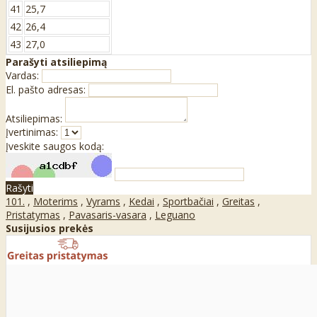
41
25,7
42
26,4
43
27,0
Parašyti atsiliepimą
Vardas:
El. pašto adresas:
Atsiliepimas:
Įvertinimas:
Įveskite saugos kodą:
Rašyti
101.
,
Moterims
,
Vyrams
,
Kedai
,
Sportbačiai
,
Greitas
,
Pristatymas
,
Pavasaris-vasara
,
Leguano
Susijusios prekės