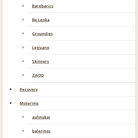
Barebarics
Be Lenka
Groundies
Leguano
Skinners
ZAQQ
Recovery
Moterims
aulinukai
balerinos