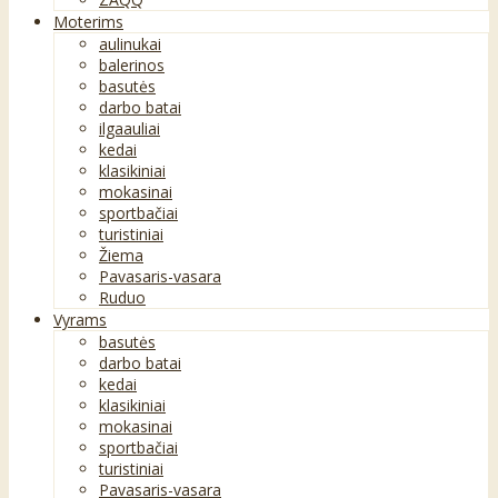
Moterims
aulinukai
balerinos
basutės
darbo batai
ilgaauliai
kedai
klasikiniai
mokasinai
sportbačiai
turistiniai
Žiema
Pavasaris-vasara
Ruduo
Vyrams
basutės
darbo batai
kedai
klasikiniai
mokasinai
sportbačiai
turistiniai
Pavasaris-vasara