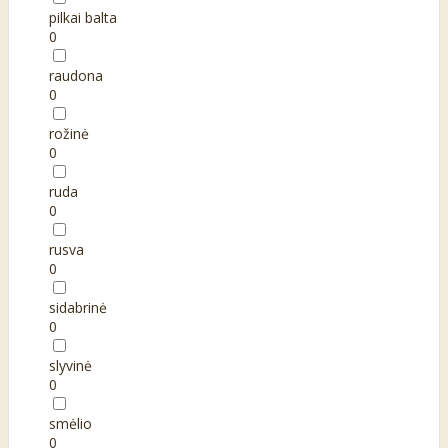
pilkai balta
0
raudona
0
rožinė
0
ruda
0
rusva
0
sidabrinė
0
slyvinė
0
smėlio
0