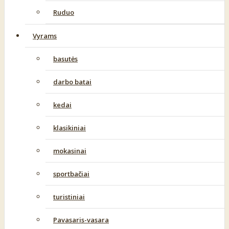
Ruduo
Vyrams
basutės
darbo batai
kedai
klasikiniai
mokasinai
sportbačiai
turistiniai
Pavasaris-vasara