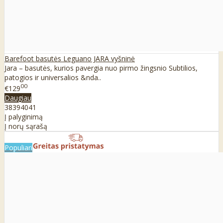
Barefoot basutės Leguano JARA vyšninė
Jara – basutės, kurios pavergia nuo pirmo žingsnio Subtilios,
patogios ir universalios &nda..
00
€129
Daugiau
38
39
40
41
Į palyginimą
Į norų sąrašą
Populiari