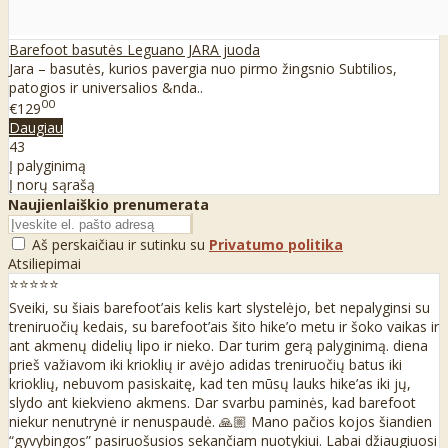
Barefoot basutės Leguano JARA juoda
Jara – basutės, kurios pavergia nuo pirmo žingsnio Subtilios,
patogios ir universalios &nda..
00
€129
Daugiau
43
Į palyginimą
Į norų sąrašą
Naujienlaiškio prenumerata
Aš perskaičiau ir sutinku su
Privatumo politika
Atsiliepimai
⭐⭐⭐⭐⭐
Sveiki, su šiais barefoot’ais kelis kart slystelėjo, bet nepalyginsi su
treniruočių kedais, su barefoot’ais šito hike’o metu ir šoko vaikas ir
ant akmenų didelių lipo ir nieko. Dar turim gerą palyginimą. diena
prieš važiavom iki krioklių ir avėjo adidas treniruočių batus iki
krioklių, nebuvom pasiskaitę, kad ten mūsų lauks hike’as iki jų,
slydo ant kiekvieno akmens. Dar svarbu paminės, kad barefoot
niekur nenutrynė ir nenuspaudė. 🙏🏼 Mano pačios kojos šiandien
“gyvybingos” pasiruošusios sekančiam nuotykiui. Labai džiaugiuosi