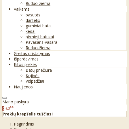
Ruduo-žiema
Vaikams
basutės
darželio
guminiai batai
kedai
pirmieji batukai
Pavasaris-vasara
Ruduo-žiema
Greitas pristatymas
Išpardavimas
Kitos prekės
Batų priežiūra
Kojinės
Vidpadžiai
Naujienos
Mano paskyra
00
€0
0
Prekių krepšelis tuščias!
Pagrindinis