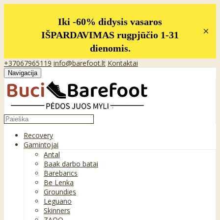
Iki -60% didysis vasaros
×
IŠPARDAVIMAS rugpjūčio 1-31
dienomis.
+37067965119
info@barefoot.lt
Kontaktai
Navigacija
Recovery
Gamintojai
Antal
Baak darbo batai
Barebarics
Be Lenka
Groundies
Leguano
Skinners
ZAQQ