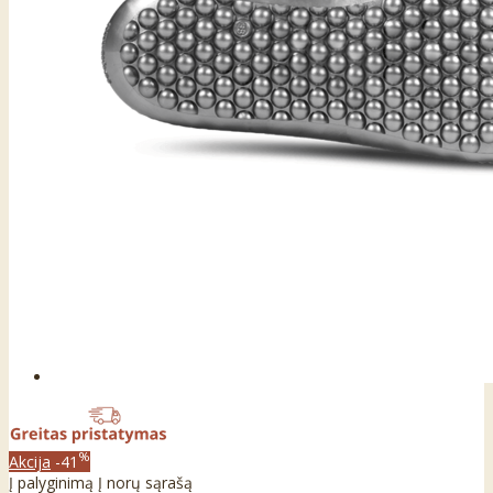
%
Akcija
-41
Į palyginimą
Į norų sąrašą