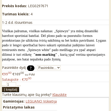
Prekės kodas:
LEG0297671
Turimas kiekis:
4
1-2 d.d. išsiuntimas
Visiškas judrumas, visiškas našumas: „Spinwyn“ yra mūsų dinamiški
barefoot sportiniai bateliai. Dėl plono pado su pusrutulio formos
protektoriaus jie užtikrina tvirtą sukibimą su bet kokiu paviršiumi. Lygaus
pado ir lengvi sportbačiai buvo sukurti optimaliai judėjimo laisvei
treniruotės metu. „Spinwyn white“ pado medžiaga yra ypač atspari
dilimui ir turi etiketę
"non-marking"
, kurią ypač vertina sportuojantys
patalpose, nes batai nepalieka pado žymių.
Pasirinkite dydį
:
?
00
00
€99
€169
su PVM
00
Sutaupote - €70
Turite klausimų apie šią prekę?
Klauskite
Gamintojas:
LEGUANO Vokietija
Pristatymo laikas