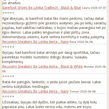
jus atradusi
Barefoot Shoes Be Lenka Trailtech - Black & Blue
Laura
2026-07-07
⭐⭐⭐⭐⭐
Ilgai abejojau, ar barefoot batai tiks mano pėdoms, tačiau dabar
neįsivaizduoju grįžimo prie įprastos avalynės. Jau po kelių savaičių
pajutau, kad vaikštau natūraliau, o kojos mažiau pavargsta net po
ilgos dienos. Labai patiko lengvumas ir plati pirštų zona.
Rekomenduoju visiems, kurie vertina komfortą ir sveiką judėjimą.
Recovery Sneakers Be Lenka Aerra - Navy
Rasa
2026-06-08
⭐⭐⭐⭐⭐
Bijojau, kad barefoot batai atrodys per daug sportiškai, tačiau
pasirinktas modelis nustebino stilingu dizainu. Sulaukiu
komplimentų
Recovery Sneakers Be Lenka Aerra - Black & White
Monika
2026-06-
08
⭐⭐⭐⭐⭐
Batai itin patogūs, lankstūs, o pėda juose jaučiasi laisvai. Labai
vertinu kokybiškas medžiagas
Recovery Sneakers Be Lenka Aerra - Navy
Tomas
2026-06-08
⭐⭐⭐⭐⭐
Užsisakiau, bijojau dėl dydžio, bet puikiai atitiko, tą dydį kokį
paprastai aviu. Labai švelni versta oda, malonu ant kojos.