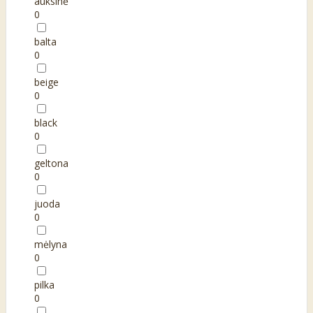
auksinė
0
balta
0
beige
0
black
0
geltona
0
juoda
0
mėlyna
0
pilka
0