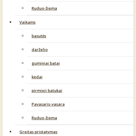
Ruduo-žiema
Vaikams
basutės
darželio
guminiai batai
kedai
pirmieji batukai
Pavasaris-vasara
Ruduo-žiema
Greitas pristatymas