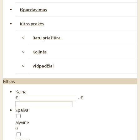
Išpardavimas
Kitos prekės
Batų priežiūra
Kojinės
Vidpadžiai
Filtras
Kaina
€
- €
Spalva
alyvinė
0