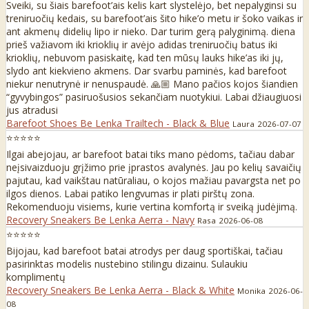
Sveiki, su šiais barefoot’ais kelis kart slystelėjo, bet nepalyginsi su
treniruočių kedais, su barefoot’ais šito hike’o metu ir šoko vaikas ir
ant akmenų didelių lipo ir nieko. Dar turim gerą palyginimą. diena
prieš važiavom iki krioklių ir avėjo adidas treniruočių batus iki
krioklių, nebuvom pasiskaitę, kad ten mūsų lauks hike’as iki jų,
slydo ant kiekvieno akmens. Dar svarbu paminės, kad barefoot
niekur nenutrynė ir nenuspaudė. 🙏🏼 Mano pačios kojos šiandien
“gyvybingos” pasiruošusios sekančiam nuotykiui. Labai džiaugiuosi
jus atradusi
Barefoot Shoes Be Lenka Trailtech - Black & Blue
Laura
2026-07-07
⭐⭐⭐⭐⭐
Ilgai abejojau, ar barefoot batai tiks mano pėdoms, tačiau dabar
neįsivaizduoju grįžimo prie įprastos avalynės. Jau po kelių savaičių
pajutau, kad vaikštau natūraliau, o kojos mažiau pavargsta net po
ilgos dienos. Labai patiko lengvumas ir plati pirštų zona.
Rekomenduoju visiems, kurie vertina komfortą ir sveiką judėjimą.
Recovery Sneakers Be Lenka Aerra - Navy
Rasa
2026-06-08
⭐⭐⭐⭐⭐
Bijojau, kad barefoot batai atrodys per daug sportiškai, tačiau
pasirinktas modelis nustebino stilingu dizainu. Sulaukiu
komplimentų
Recovery Sneakers Be Lenka Aerra - Black & White
Monika
2026-06-
08