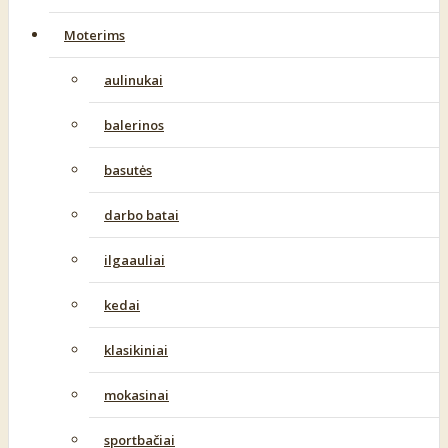
Moterims
aulinukai
balerinos
basutės
darbo batai
ilgaauliai
kedai
klasikiniai
mokasinai
sportbačiai