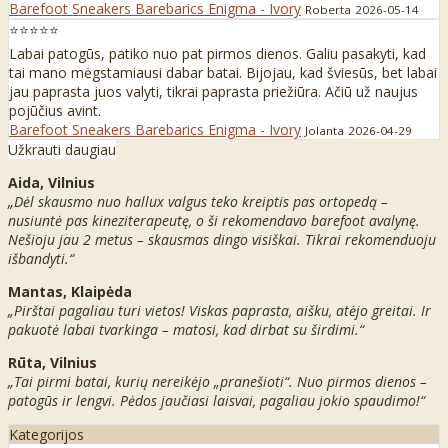
Barefoot Sneakers Barebarics Enigma - Ivory
Roberta
2026-05-14
⭐⭐⭐⭐⭐
Labai patogūs, patiko nuo pat pirmos dienos. Galiu pasakyti, kad
tai mano mėgstamiausi dabar batai. Bijojau, kad šviesūs, bet labai
jau paprasta juos valyti, tikrai paprasta priežiūra. Ačiū už naujus
pojūčius avint.
Barefoot Sneakers Barebarics Enigma - Ivory
Jolanta
2026-04-29
Užkrauti daugiau
Aida, Vilnius
„Dėl skausmo nuo hallux valgus teko kreiptis pas ortopedą –
nusiuntė pas kineziterapeutę, o ši rekomendavo barefoot avalynę.
Nešioju jau 2 metus – skausmas dingo visiškai. Tikrai rekomenduoju
išbandyti.“
Mantas, Klaipėda
„Pirštai pagaliau turi vietos! Viskas paprasta, aišku, atėjo greitai. Ir
pakuotė labai tvarkinga – matosi, kad dirbat su širdimi.“
Rūta, Vilnius
„Tai pirmi batai, kurių nereikėjo „pranešioti“. Nuo pirmos dienos –
patogūs ir lengvi. Pėdos jaučiasi laisvai, pagaliau jokio spaudimo!“
Kategorijos