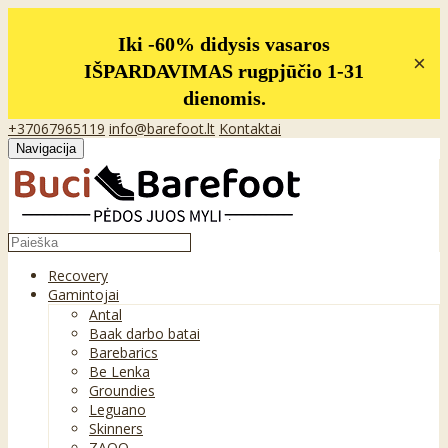
Iki -60% didysis vasaros
×
IŠPARDAVIMAS rugpjūčio 1-31
dienomis.
+37067965119
info@barefoot.lt
Kontaktai
Navigacija
Recovery
Gamintojai
Antal
Baak darbo batai
Barebarics
Be Lenka
Groundies
Leguano
Skinners
ZAQQ