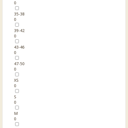
0
35-38
0
39-42
0
43-46
0
47-50
0
XS
0
S
0
M
0