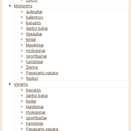
Moterims
aulinukai
balerinos
basutės
darbo batai
ilgaauliai
kedai
klasikiniai
mokasinai
sportbačiai
turistiniai
Žiema
Pavasaris-vasara
Ruduo
Vyrams
basutės
darbo batai
kedai
klasikiniai
mokasinai
sportbačiai
turistiniai
Pavasaris-vasara