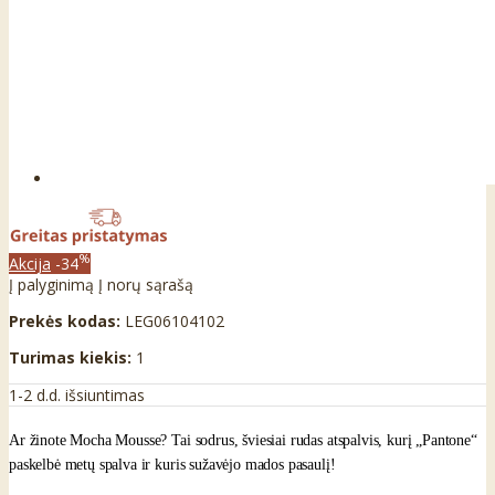
%
Akcija
-34
Į palyginimą
Į norų sąrašą
Prekės kodas:
LEG06104102
Turimas kiekis:
1
1-2 d.d. išsiuntimas
Ar žinote Mocha Mousse? Tai sodrus, šviesiai rudas atspalvis, kurį „Pantone“
paskelbė metų spalva ir kuris sužavėjo mados pasaulį!