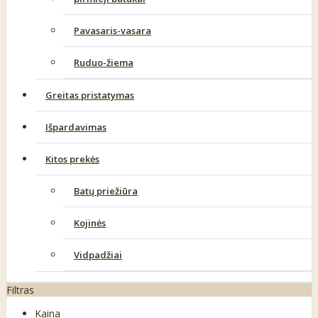
Pavasaris-vasara
Ruduo-žiema
Greitas pristatymas
Išpardavimas
Kitos prekės
Batų priežiūra
Kojinės
Vidpadžiai
Filtras
Kaina