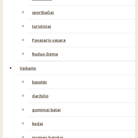
sportbačiai
turistiniai
Pavasaris-vasara
Ruduo-žiema
Vaikams
basutės
darželio
guminiai batai
kedai
pirmieji batukai