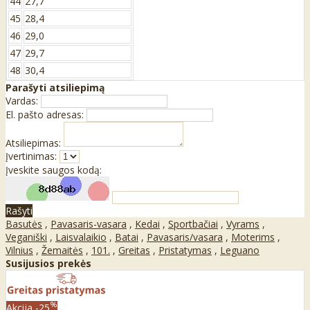
44
27,7
45
28,4
46
29,0
47
29,7
48
30,4
Parašyti atsiliepimą
Vardas:
El. pašto adresas:
Atsiliepimas:
Įvertinimas:
Įveskite saugos kodą:
Rašyti
Basutės
,
Pavasaris-vasara
,
Kedai
,
Sportbačiai
,
Vyrams
,
Veganiški
,
Laisvalaikio
,
Batai
,
Pavasaris/vasara
,
Moterims
,
Vilnius
,
Žemaitės
,
101.
,
Greitas
,
Pristatymas
,
Leguano
Susijusios prekės
%
Akcija
-25