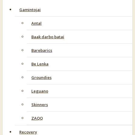
Gamintojai
Antal
Baak darbo batai
Barebarics
Be Lenka
Groundies
Leguano
Skinners
ZAQQ
Recovery