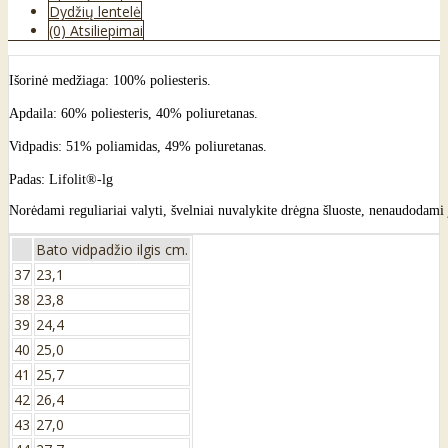
Dydžių lentelė
(0) Atsiliepimai
Išorinė medžiaga: 100% poliesteris.
Apdaila: 60% poliesteris, 40% poliuretanas.
Vidpadis: 51% poliamidas, 49% poliuretanas.
Padas: Lifolit®-lg
Norėdami reguliariai valyti, švelniai nuvalykite drėgna šluoste, nenaudodami jo
Bato vidpadžio ilgis cm.
37
23,1
38
23,8
39
24,4
40
25,0
41
25,7
42
26,4
43
27,0