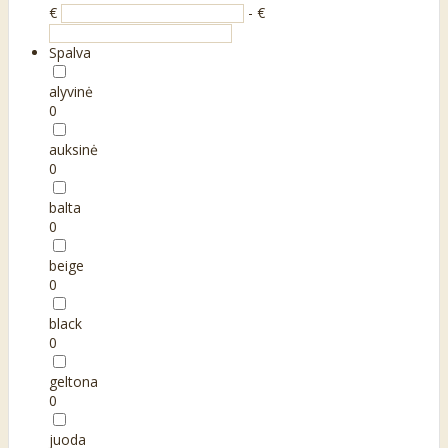
€
- €
Spalva
alyvinė
0
auksinė
0
balta
0
beige
0
black
0
geltona
0
juoda