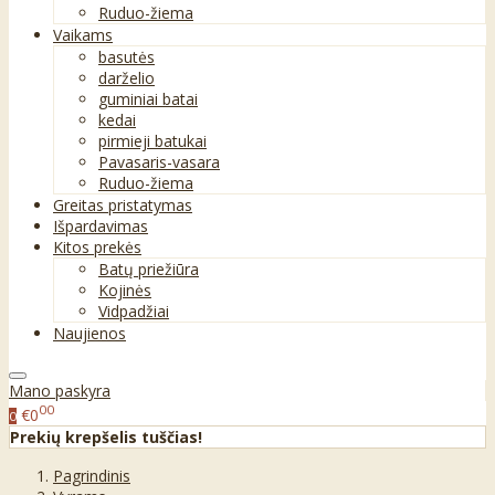
Ruduo-žiema
Vaikams
basutės
darželio
guminiai batai
kedai
pirmieji batukai
Pavasaris-vasara
Ruduo-žiema
Greitas pristatymas
Išpardavimas
Kitos prekės
Batų priežiūra
Kojinės
Vidpadžiai
Naujienos
Mano paskyra
00
€0
0
Prekių krepšelis tuščias!
Pagrindinis