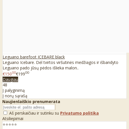
Leguano barefoot ICEBARE black
Leguano Icebare. Dėl tvirtos viršutinės medžiagos ir išbandyto
Leguano pado jūsų pėdos išlieka malon..
00
00
€150
€199
Daugiau
48
Į palyginimą
Į norų sąrašą
Naujienlaiškio prenumerata
Aš perskaičiau ir sutinku su
Privatumo politika
Atsiliepimai
⭐⭐⭐⭐⭐