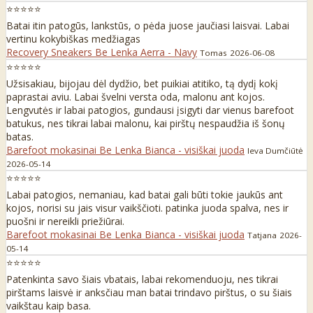
⭐⭐⭐⭐⭐
Batai itin patogūs, lankstūs, o pėda juose jaučiasi laisvai. Labai
vertinu kokybiškas medžiagas
Recovery Sneakers Be Lenka Aerra - Navy
Tomas
2026-06-08
⭐⭐⭐⭐⭐
Užsisakiau, bijojau dėl dydžio, bet puikiai atitiko, tą dydį kokį
paprastai aviu. Labai švelni versta oda, malonu ant kojos.
Lengvutės ir labai patogios, gundausi įsigyti dar vienus barefoot
batukus, nes tikrai labai malonu, kai pirštų nespaudžia iš šonų
batas.
Barefoot mokasinai Be Lenka Bianca - visiškai juoda
Ieva Dumčiūtė
2026-05-14
⭐⭐⭐⭐⭐
Labai patogios, nemaniau, kad batai gali būti tokie jaukūs ant
kojos, norisi su jais visur vaikščioti. patinka juoda spalva, nes ir
puošni ir nereikli priežiūrai.
Barefoot mokasinai Be Lenka Bianca - visiškai juoda
Tatjana
2026-
05-14
⭐⭐⭐⭐⭐
Patenkinta savo šiais vbatais, labai rekomenduoju, nes tikrai
pirštams laisvė ir anksčiau man batai trindavo pirštus, o su šiais
vaikštau kaip basa.