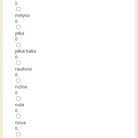
0
mėlyna
0
pilka
0
pilkai balta
0
raudona
0
rožinė
0
ruda
0
rusva
0