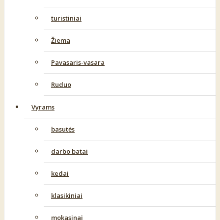
turistiniai
Žiema
Pavasaris-vasara
Ruduo
Vyrams
basutės
darbo batai
kedai
klasikiniai
mokasinai