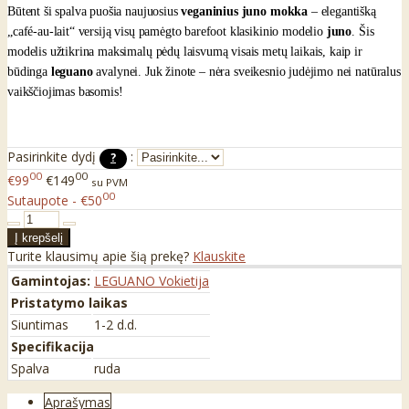
Būtent ši spalva puošia naujuosius
veganinius juno mokka
– elegantišką
„café-au-lait“ versiją visų pamėgto barefoot klasikinio modelio
juno
. Šis
modelis užtikrina maksimalų pėdų laisvumą visais metų laikais, kaip ir
būdinga
leguano
avalynei. Juk žinote – nėra sveikesnio judėjimo nei natūralus
vaikščiojimas basomis!
Pasirinkite dydį
:
?
00
00
€99
€149
su PVM
00
Sutaupote - €50
Turite klausimų apie šią prekę?
Klauskite
Gamintojas:
LEGUANO Vokietija
Pristatymo laikas
Siuntimas
1-2 d.d.
Specifikacija
Spalva
ruda
Aprašymas