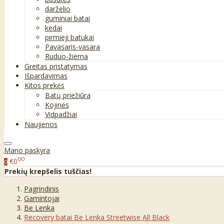
darželio
guminiai batai
kedai
pirmieji batukai
Pavasaris-vasara
Ruduo-žiema
Greitas pristatymas
Išpardavimas
Kitos prekės
Batų priežiūra
Kojinės
Vidpadžiai
Naujienos
Mano paskyra
00
€0
0
Prekių krepšelis tuščias!
Pagrindinis
Gamintojai
Be Lenka
Recovery batai Be Lenka Streetwise All Black