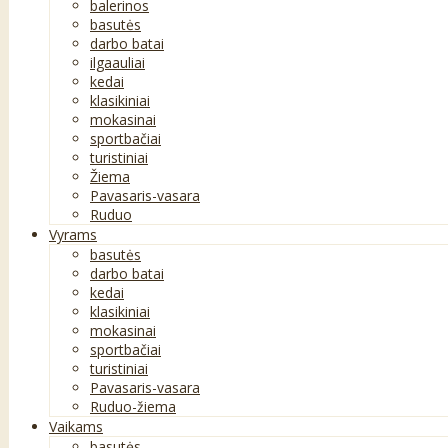
balerinos
basutės
darbo batai
ilgaauliai
kedai
klasikiniai
mokasinai
sportbačiai
turistiniai
Žiema
Pavasaris-vasara
Ruduo
Vyrams
basutės
darbo batai
kedai
klasikiniai
mokasinai
sportbačiai
turistiniai
Pavasaris-vasara
Ruduo-žiema
Vaikams
basutės