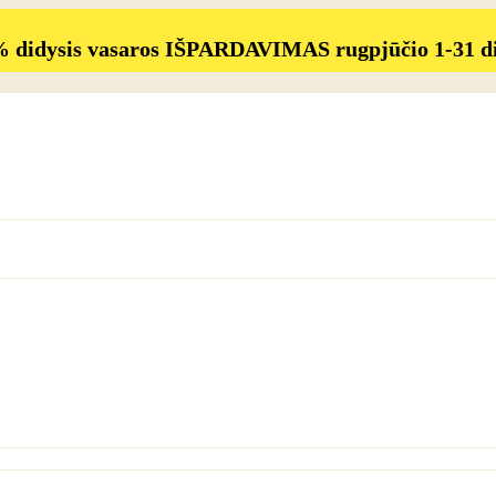
% didysis vasaros IŠPARDAVIMAS rugpjūčio 1-31 d