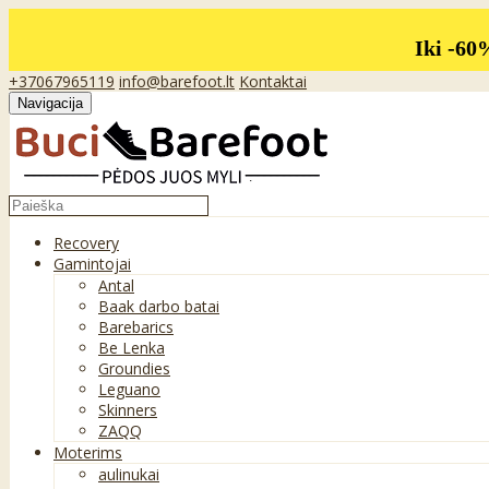
Iki -60
+37067965119
info@barefoot.lt
Kontaktai
Navigacija
Recovery
Gamintojai
Antal
Baak darbo batai
Barebarics
Be Lenka
Groundies
Leguano
Skinners
ZAQQ
Moterims
aulinukai