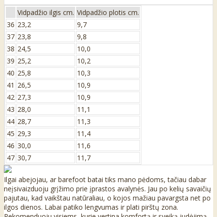
Vidpadžio ilgis cm.
Vidpadžio plotis cm.
36
23,2
9,7
37
23,8
9,8
38
24,5
10,0
39
25,2
10,2
40
25,8
10,3
41
26,5
10,9
42
27,3
10,9
43
28,0
11,1
44
28,7
11,3
45
29,3
11,4
46
30,0
11,6
47
30,7
11,7
Ilgai abejojau, ar barefoot batai tiks mano pėdoms, tačiau dabar
neįsivaizduoju grįžimo prie įprastos avalynės. Jau po kelių savaičių
pajutau, kad vaikštau natūraliau, o kojos mažiau pavargsta net po
ilgos dienos. Labai patiko lengvumas ir plati pirštų zona.
Rekomenduoju visiems, kurie vertina komfortą ir sveiką judėjimą.