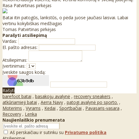
Rasa
Patvirtinas pirkėjas
Batai itin patogūs, lankstūs, o pėda juose jaučiasi laisvai. Labai
vertinu kokybiškas medžiagas
Tomas
Patvirtinas pirkėjas
Parašyti atsiliepimą
Vardas:
El. pašto adresas:
Atsiliepimas:
Įvertinimas:
Įveskite saugos kodą:
Rašyti
barefoot batai
,
basakojų avalynė
,
recovery sneakers
,
atkūriamieji batai
,
Aerra Navy
,
patogi avalynė po sporto.
,
Moterims
,
Vyrams
,
Kedai
,
Sportbačiai
,
Pavasaris-vasara
,
Recovery
,
Lenka
Naujienlaiškio prenumerata
Aš perskaičiau ir sutinku su
Privatumo politika
Atsiliepimai