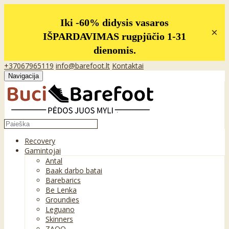
Iki -60% didysis vasaros
×
IŠPARDAVIMAS rugpjūčio 1-31
dienomis.
+37067965119
info@barefoot.lt
Kontaktai
Navigacija
Recovery
Gamintojai
Antal
Baak darbo batai
Barebarics
Be Lenka
Groundies
Leguano
Skinners
ZAQQ