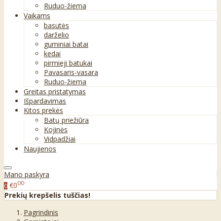
Ruduo-žiema
Vaikams
basutės
darželio
guminiai batai
kedai
pirmieji batukai
Pavasaris-vasara
Ruduo-žiema
Greitas pristatymas
Išpardavimas
Kitos prekės
Batų priežiūra
Kojinės
Vidpadžiai
Naujienos
Mano paskyra
00
€0
0
Prekių krepšelis tuščias!
Pagrindinis