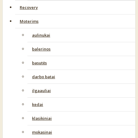
Recovery
Moterims
aulinukai
balerinos
basutės
darbo batai
ilgaauliai
kedai
klasikiniai
mokasinai