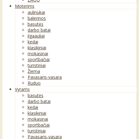
Moterims
aulinukai
balerinos
basutės
darbo batai
ilgaauliai
kedai
klasikiniai
mokasinai
sportbačiai
turistiniai
Žiema
Pavasaris-vasara
Ruduo
Vyrams
basutės
darbo batai
kedai
klasikiniai
mokasinai
sportbačiai
turistiniai
Pavasaris-vasara