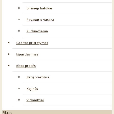
pirmieji batukai
Pavasaris-vasara
Ruduo-žiema
Greitas pristatymas
Išpardavimas
Kitos prekės
Batų priežiūra
Kojinės
Vidpadžiai
Filtras