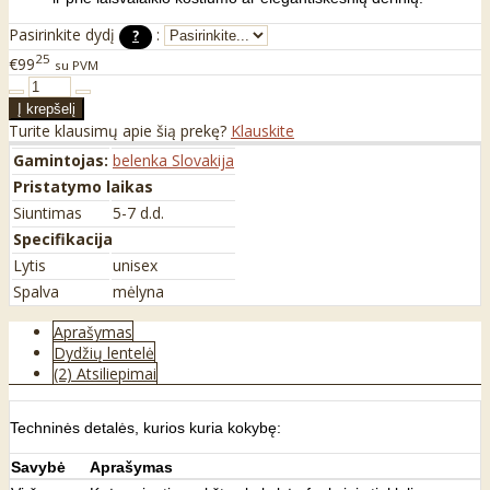
Pasirinkite dydį
:
?
25
€99
su PVM
Turite klausimų apie šią prekę?
Klauskite
Gamintojas:
belenka Slovakija
Pristatymo laikas
Siuntimas
5-7 d.d.
Specifikacija
Lytis
unisex
Spalva
mėlyna
Aprašymas
Dydžių lentelė
(2) Atsiliepimai
Techninės detalės, kurios kuria kokybę:
Savybė
Aprašymas