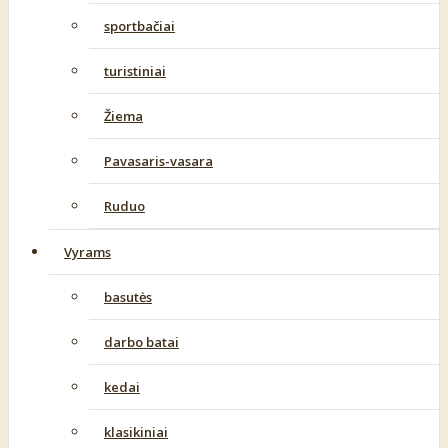
sportbačiai
turistiniai
Žiema
Pavasaris-vasara
Ruduo
Vyrams
basutės
darbo batai
kedai
klasikiniai