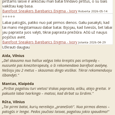
pirštams laisvė ir anksčiau man batai trindavo pirštus, o su šiais
vaikštau kaip basa.
Barefoot Sneakers Barebarics Enigma - Ivory
Roberta
2026-05-14
⭐⭐⭐⭐⭐
Labai patogūs, patiko nuo pat pirmos dienos. Galiu pasakyti, kad
tai mano mėgstamiausi dabar batai. Bijojau, kad šviesūs, bet labai
jau paprasta juos valyti, tikrai paprasta priežiūra. Ačiū už naujus
pojūčius avint.
Barefoot Sneakers Barebarics Enigma - Ivory
Jolanta
2026-04-29
Užkrauti daugiau
Aida, Vilnius
„Dėl skausmo nuo hallux valgus teko kreiptis pas ortopedą –
nusiuntė pas kineziterapeutę, o ši rekomendavo barefoot avalynę.
Nešioju jau 2 metus – skausmas dingo visiškai. Tikrai rekomenduoju
išbandyti.“
Mantas, Klaipėda
„Pirštai pagaliau turi vietos! Viskas paprasta, aišku, atėjo greitai. Ir
pakuotė labai tvarkinga – matosi, kad dirbat su širdimi.“
Rūta, Vilnius
„Tai pirmi batai, kurių nereikėjo „pranešioti“. Nuo pirmos dienos –
patogūs ir lengvi. Pėdos jaučiasi laisvai, pagaliau jokio spaudimo!“