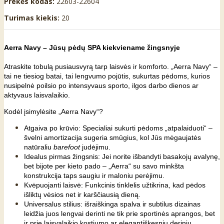
Prekės kodas:
22603-22604
Turimas kiekis:
20
Aerra Navy – Jūsų pėdų SPA kiekviename žingsnyje
Atraskite tobulą pusiausvyrą tarp laisvės ir komforto. „Aerra Navy“ –
tai ne tiesiog batai, tai lengvumo pojūtis, sukurtas pėdoms, kurios
nusipelnė poilsio po intensyvaus sporto, ilgos darbo dienos ar
aktyvaus laisvalaikio.
Kodėl įsimylėsite „Aerra Navy“?
Atgaiva po krūvio: Specialiai sukurti pėdoms „atpalaiduoti“ –
švelni amortizacija sugeria smūgius, kol Jūs mėgaujatės
natūraliu
barefoot
judėjimu.
Idealus pirmas žingsnis: Jei norite išbandyti basakojų avalynę,
bet bijote per kieto pado – „Aerra“ su savo minkšta
konstrukcija taps saugiu ir maloniu perėjimu.
Kvėpuojanti laisvė: Funkcinis tinklelis užtikrina, kad pėdos
išliktų vėsios net ir karščiausią dieną.
Universalus stilius: išraiškinga spalva ir subtilus dizainas
leidžia juos lengvai derinti ne tik prie sportinės aprangos, bet
ir prie laisvalaikio kostiumo ar elegantiškesnių derinių.