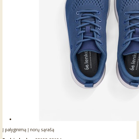
Į palyginimą
Į norų sąrašą