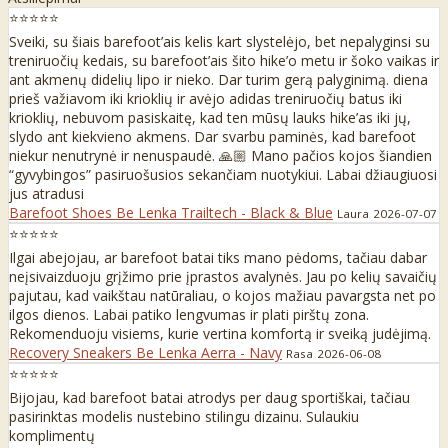
⭐⭐⭐⭐⭐
Sveiki, su šiais barefoot’ais kelis kart slystelėjo, bet nepalyginsi su
treniruočių kedais, su barefoot’ais šito hike’o metu ir šoko vaikas ir
ant akmenų didelių lipo ir nieko. Dar turim gerą palyginimą. diena
prieš važiavom iki krioklių ir avėjo adidas treniruočių batus iki
krioklių, nebuvom pasiskaitę, kad ten mūsų lauks hike’as iki jų,
slydo ant kiekvieno akmens. Dar svarbu paminės, kad barefoot
niekur nenutrynė ir nenuspaudė. 🙏🏼 Mano pačios kojos šiandien
“gyvybingos” pasiruošusios sekančiam nuotykiui. Labai džiaugiuosi
jus atradusi
Barefoot Shoes Be Lenka Trailtech - Black & Blue
Laura
2026-07-07
⭐⭐⭐⭐⭐
Ilgai abejojau, ar barefoot batai tiks mano pėdoms, tačiau dabar
neįsivaizduoju grįžimo prie įprastos avalynės. Jau po kelių savaičių
pajutau, kad vaikštau natūraliau, o kojos mažiau pavargsta net po
ilgos dienos. Labai patiko lengvumas ir plati pirštų zona.
Rekomenduoju visiems, kurie vertina komfortą ir sveiką judėjimą.
Recovery Sneakers Be Lenka Aerra - Navy
Rasa
2026-06-08
⭐⭐⭐⭐⭐
Bijojau, kad barefoot batai atrodys per daug sportiškai, tačiau
pasirinktas modelis nustebino stilingu dizainu. Sulaukiu
komplimentų