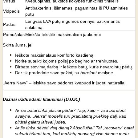
Viršus
Kvėpuojantis, aukštos kokybės funkcinis tinklelis
Antibakterinis, išimamas, pagamintas iš PU atminties
Vidpadis
putų
Lengvas EVA putų ir gumos derinys, užtikrinantis
Padas
sukibimą
Pamušalas
Minkšta tekstilė maksimaliam jaukumui
Skirta Jums, jei:
Ieškote maksimalaus komforto kasdieną.
Norite suteikti kojoms poilsį po bėgimo ar treniruotės.
Dirbate stovimą darbą ir ieškote batų, kurie nevargintų pėdų.
Dar tik pradedate savo pažintį su
barefoot
avalyne.
„Aerra Navy“ – leiskite savo pėdoms kvėpuoti ir judėti natūraliai.
Dažnai užduodami klausimai (D.U.K.)
Ar šie batai tinka plačiai pėdai? Taip, kaip ir visa barefoot
avalynė, „Aerra“ modelis turi praplatintą priekinę dalį, kad
pirštai galėtų laisvai judėti.
Ar jie tinka dėvėti visą dieną? Absoliučiai! Tai „recovery“ batai,
sukurti būtent tam, kad mažintų nuovargį viso dienos metu.