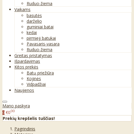
Ruduo-žiema
Vaikams
basutės
darželio
guminiai batai
kedai
pirmieji batukai
Pavasaris-vasara
Ruduo-žiema
Greitas pristatymas
Išpardavimas
Kitos prekės
Batų priežiūra
Kojinės
Vidpadžiai
Naujienos
Mano paskyra
00
€0
0
Prekių krepšelis tuščias!
Pagrindinis