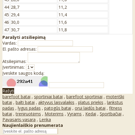
44
28,7
11,2
45
29,4
11,4
46
30,0
11,6
47
30,7
11,8
Parašyti atsiliepimą
Vardas:
El. pašto adresas:
Atsiliepimas:
Įvertinimas:
Įveskite saugos kodą:
Rašyti
barefoot batai
,
sportiniai batai
,
barefoot sportiniai
,
moteriški
batai
,
balti batai
,
aktyvus laisvalaikis
,
platus priekis
,
lankstus
padas
,
lygus padas
,
patogūs batai
,
orui laidūs batai
,
fitness
batai
,
treniruotėms
,
Moterims
,
Vyrams
,
Kedai
,
Sportbačiai
,
Pavasaris-vasara
,
Lenka
Naujienlaiškio prenumerata