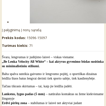
Į palyginimą
Į norų sąrašą
Prekės kodas:
15096-15097
Turimas kiekis:
71
Švara, lengvumas ir judėjimo laisvė – viskas viename.
„Be Lenka Velocity All White“ – kai aktyvus gyvenimo būdas susitinka
su minimalistiniu stiliumi.
Balta spalva suteikia gaivumo ir lengvumo pojūtį, o sportiškas dizainas
leidžia šiuos batus lengvai derinti tiek sporto salėje, tiek kasdienybėje.
Tačiau tikrasis skirtumas – tai, kaip jie leidžia judėti.
Lankstus, lygus padas (5 mm)
– natūralus kontaktas su žeme kiekviename
žingsnyje
Erdvi pirštų zona
– stabilumas ir laisvė net aktyviai judant