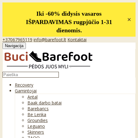
Iki -60% didysis vasaros
×
IŠPARDAVIMAS rugpjūčio 1-31
dienomis.
+37067965119
info@barefoot.lt
Kontaktai
Navigacija
Recovery
Gamintojai
Antal
Baak darbo batai
Barebarics
Be Lenka
Groundies
Leguano
Skinners
ZAQQ