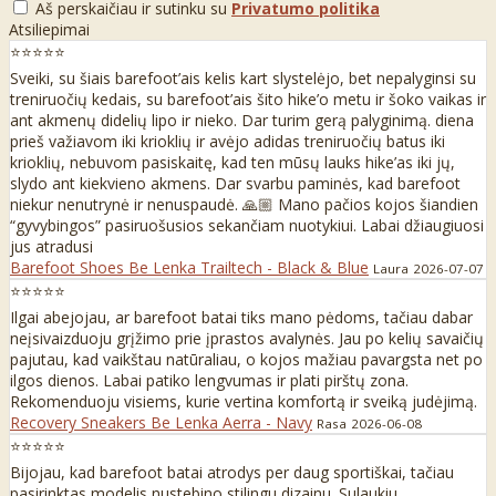
Aš perskaičiau ir sutinku su
Privatumo politika
Atsiliepimai
⭐⭐⭐⭐⭐
Sveiki, su šiais barefoot’ais kelis kart slystelėjo, bet nepalyginsi su
treniruočių kedais, su barefoot’ais šito hike’o metu ir šoko vaikas ir
ant akmenų didelių lipo ir nieko. Dar turim gerą palyginimą. diena
prieš važiavom iki krioklių ir avėjo adidas treniruočių batus iki
krioklių, nebuvom pasiskaitę, kad ten mūsų lauks hike’as iki jų,
slydo ant kiekvieno akmens. Dar svarbu paminės, kad barefoot
niekur nenutrynė ir nenuspaudė. 🙏🏼 Mano pačios kojos šiandien
“gyvybingos” pasiruošusios sekančiam nuotykiui. Labai džiaugiuosi
jus atradusi
Barefoot Shoes Be Lenka Trailtech - Black & Blue
Laura
2026-07-07
⭐⭐⭐⭐⭐
Ilgai abejojau, ar barefoot batai tiks mano pėdoms, tačiau dabar
neįsivaizduoju grįžimo prie įprastos avalynės. Jau po kelių savaičių
pajutau, kad vaikštau natūraliau, o kojos mažiau pavargsta net po
ilgos dienos. Labai patiko lengvumas ir plati pirštų zona.
Rekomenduoju visiems, kurie vertina komfortą ir sveiką judėjimą.
Recovery Sneakers Be Lenka Aerra - Navy
Rasa
2026-06-08
⭐⭐⭐⭐⭐
Bijojau, kad barefoot batai atrodys per daug sportiškai, tačiau
pasirinktas modelis nustebino stilingu dizainu. Sulaukiu