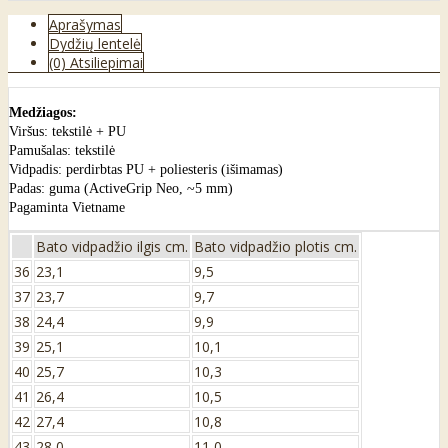
Aprašymas
Dydžių lentelė
(0) Atsiliepimai
Medžiagos:
Viršus: tekstilė + PU
Pamušalas: tekstilė
Vidpadis: perdirbtas PU + poliesteris (išimamas)
Padas: guma (ActiveGrip Neo, ~5 mm)
Pagaminta Vietname
Bato vidpadžio ilgis cm.
Bato vidpadžio plotis cm.
36
23,1
9,5
37
23,7
9,7
38
24,4
9,9
39
25,1
10,1
40
25,7
10,3
41
26,4
10,5
42
27,4
10,8
43
28,0
11,0