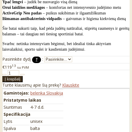
Ypač lengvi
– judėk be nuovargio visą dieną
Orui laidžios medžiagos
– komfortas net intensyvesnio judėjimo metu
ActiveGrip Neo padas
– puikus sukibimas ir ilgaamžiškumas
Išimamas antibakterinis vidpadis
– gaivumas ir higiena kiekvieną dieną
Šie batai sukurti taip, kad pėda judėtų natūraliai, stiprėtų raumenys ir gerėtų
balansas – tai daugiau nei tiesiog sportiniai batai.
Svarbu: netinka intensyviam bėgimui, bet idealiai tinka aktyviam
laisvalaikiui, sporto salei ir kasdieniam judėjimui.
Pasirinkite dydį
:
?
13
€119
su PVM
Turite klausimų apie šią prekę?
Klauskite
Gamintojas:
belenka Slovakija
Pristatymo laikas
Siuntimas
4-7 d.d.
Specifikacija
Lytis
unisex
Spalva
balta