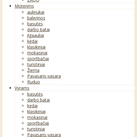
Moterims
aulinukai
balerinos
basutės
darbo batai
ilgaauliai
kedai
klasikiniai
mokasinai
sportbačiai
turistiniai
Žiema
Pavasaris-vasara
Ruduo
Vyrams
basutės
darbo batai
kedai
klasikiniai
mokasinai
sportbačiai
turistiniai
Pavasaris-vasara