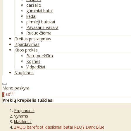
darželio
guminiai batai
kedai
pirmieji batukai
Pavasaris-vasara
Ruduo-žiema
Greitas pristatymas
Išpardavimas
Kitos prekės
Batų priežiūra
Kojinės
Vidpadžiai
Naujienos
Mano paskyra
00
€0
0
Prekių krepšelis tuščias!
Pagrindinis
Vyrams
klasikiniai
ZAQQ barefoot klasikiniai batai REQY Dark Blue