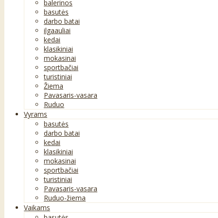
balerinos
basutės
darbo batai
ilgaauliai
kedai
klasikiniai
mokasinai
sportbačiai
turistiniai
Žiema
Pavasaris-vasara
Ruduo
Vyrams
basutės
darbo batai
kedai
klasikiniai
mokasinai
sportbačiai
turistiniai
Pavasaris-vasara
Ruduo-žiema
Vaikams
basutės