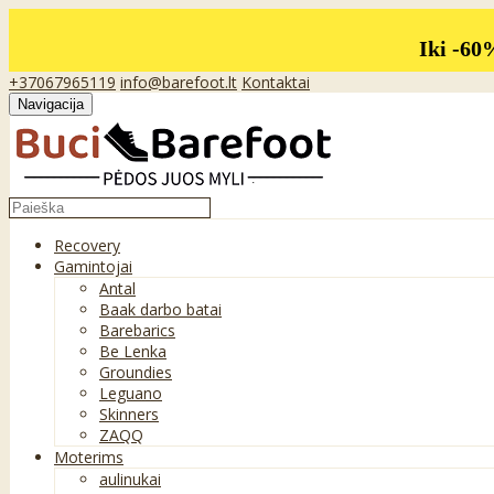
Iki -60
+37067965119
info@barefoot.lt
Kontaktai
Navigacija
Recovery
Gamintojai
Antal
Baak darbo batai
Barebarics
Be Lenka
Groundies
Leguano
Skinners
ZAQQ
Moterims
aulinukai