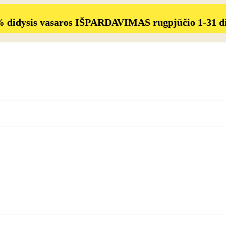
% didysis vasaros IŠPARDAVIMAS rugpjūčio 1-31 d