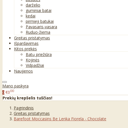
darželio
guminiai batai
kedai
pirmieji batukai
Pavasaris-vasara
Ruduo-žiema
Greitas pristatymas
Išpardavimas
Kitos prekės
Batų priežiūra
Kojinės
Vidpadžiai
Naujienos
Mano paskyra
00
€0
0
Prekių krepšelis tuščias!
Pagrindinis
Greitas pristatymas
Barefoot Moccasins Be Lenka Fiorela - Chocolate