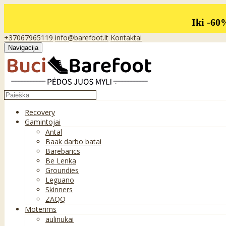
Iki -60
+37067965119
info@barefoot.lt
Kontaktai
Navigacija
Recovery
Gamintojai
Antal
Baak darbo batai
Barebarics
Be Lenka
Groundies
Leguano
Skinners
ZAQQ
Moterims
aulinukai