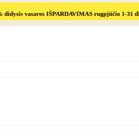
% didysis vasaros IŠPARDAVIMAS rugpjūčio 1-31 d