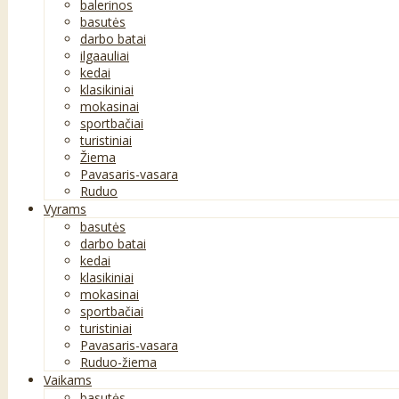
balerinos
basutės
darbo batai
ilgaauliai
kedai
klasikiniai
mokasinai
sportbačiai
turistiniai
Žiema
Pavasaris-vasara
Ruduo
Vyrams
basutės
darbo batai
kedai
klasikiniai
mokasinai
sportbačiai
turistiniai
Pavasaris-vasara
Ruduo-žiema
Vaikams
basutės