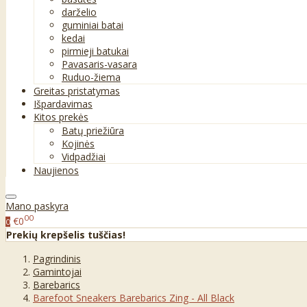
darželio
guminiai batai
kedai
pirmieji batukai
Pavasaris-vasara
Ruduo-žiema
Greitas pristatymas
Išpardavimas
Kitos prekės
Batų priežiūra
Kojinės
Vidpadžiai
Naujienos
Mano paskyra
00
€0
0
Prekių krepšelis tuščias!
Pagrindinis
Gamintojai
Barebarics
Barefoot Sneakers Barebarics Zing - All Black