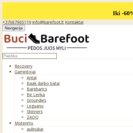
Iki -60
+37067965119
info@barefoot.lt
Kontaktai
Navigacija
Recovery
Gamintojai
Antal
Baak darbo batai
Barebarics
Be Lenka
Groundies
Leguano
Skinners
ZAQQ
Moterims
aulinukai