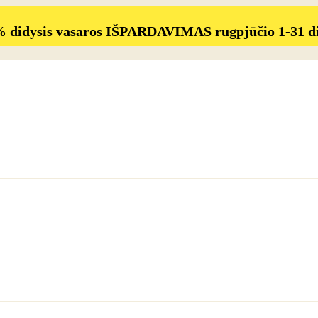
% didysis vasaros IŠPARDAVIMAS rugpjūčio 1-31 d