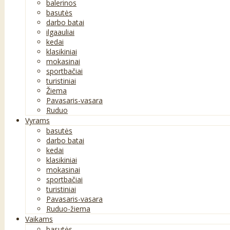
balerinos
basutės
darbo batai
ilgaauliai
kedai
klasikiniai
mokasinai
sportbačiai
turistiniai
Žiema
Pavasaris-vasara
Ruduo
Vyrams
basutės
darbo batai
kedai
klasikiniai
mokasinai
sportbačiai
turistiniai
Pavasaris-vasara
Ruduo-žiema
Vaikams
basutės