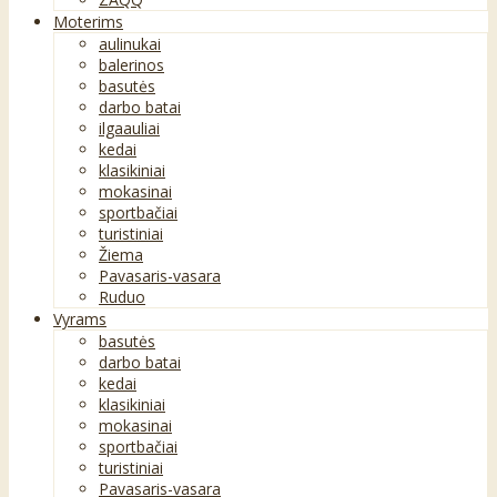
Moterims
aulinukai
balerinos
basutės
darbo batai
ilgaauliai
kedai
klasikiniai
mokasinai
sportbačiai
turistiniai
Žiema
Pavasaris-vasara
Ruduo
Vyrams
basutės
darbo batai
kedai
klasikiniai
mokasinai
sportbačiai
turistiniai
Pavasaris-vasara