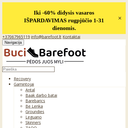
Iki -60% didysis vasaros
×
IŠPARDAVIMAS rugpjūčio 1-31
dienomis.
+37067965119
info@barefoot.lt
Kontaktai
Navigacija
Recovery
Gamintojai
Antal
Baak darbo batai
Barebarics
Be Lenka
Groundies
Leguano
Skinners
ZAQQ