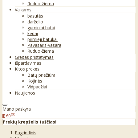
Ruduo-žiema
Vaikams
basutės
darželio
guminiai batai
kedai
pirmieji batukai
Pavasaris-vasara
Ruduo-žiema
Greitas pristatymas
Išpardavimas
Kitos prekės
Batų priežiūra
Kojinės
Vidpadžiai
Naujienos
Mano paskyra
00
€0
0
Prekių krepšelis tuščias!
Pagrindinis