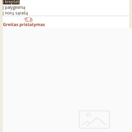
Į krepšelį
Į palyginimą
Į norų sąrašą