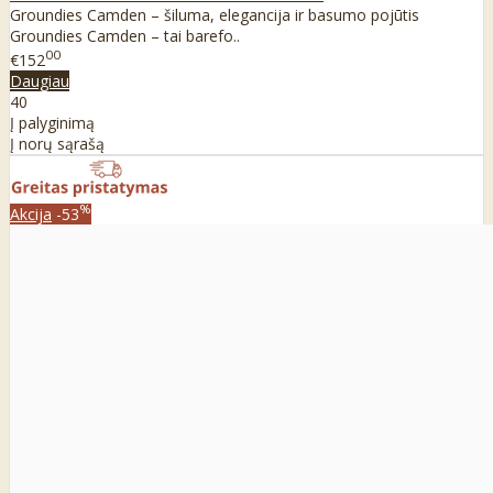
Groundies Camden – šiluma, elegancija ir basumo pojūtis
Groundies Camden – tai barefo..
00
€152
Daugiau
40
Į palyginimą
Į norų sąrašą
%
Akcija
-53