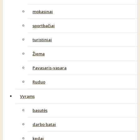
mokasinai
sportbačiai
turistiniai
Žiema
Pavasaris-vasara
Ruduo
Vyrams
basutės
darbo batai
kedai