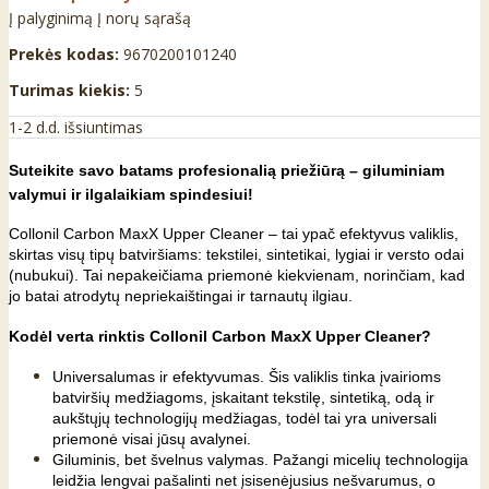
Į palyginimą
Į norų sąrašą
Prekės kodas:
9670200101240
Turimas kiekis:
5
1-2 d.d. išsiuntimas
Suteikite savo batams profesionalią priežiūrą – giluminiam
valymui ir ilgalaikiam spindesiui!
Collonil Carbon MaxX Upper Cleaner – tai ypač efektyvus valiklis,
skirtas visų tipų batviršiams: tekstilei, sintetikai, lygiai ir versto odai
(nubukui). Tai nepakeičiama priemonė kiekvienam, norinčiam, kad
jo batai atrodytų nepriekaištingai ir tarnautų ilgiau.
Kodėl verta rinktis Collonil Carbon MaxX Upper Cleaner?
Universalumas ir efektyvumas. Šis valiklis tinka įvairioms
batviršių medžiagoms, įskaitant tekstilę, sintetiką, odą ir
aukštųjų technologijų medžiagas, todėl tai yra universali
priemonė visai jūsų avalynei.
Giluminis, bet švelnus valymas. Pažangi micelių technologija
leidžia lengvai pašalinti net įsisenėjusius nešvarumus, o