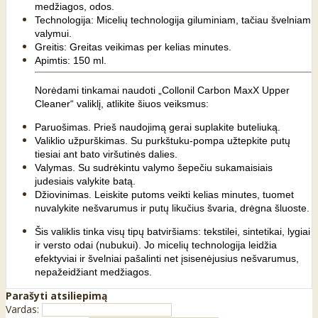
medžiagos, odos.
Technologija: Micelių technologija giluminiam, tačiau švelniam
valymui.
Greitis: Greitas veikimas per kelias minutes.
Apimtis: 150 ml.
Norėdami tinkamai naudoti „Collonil Carbon MaxX Upper
Cleaner“ valiklį, atlikite šiuos veiksmus:
Paruošimas. Prieš naudojimą gerai suplakite buteliuką.
Valiklio užpurškimas. Su purkštuku-pompa užtepkite putų
tiesiai ant bato viršutinės dalies.
Valymas. Su sudrėkintu valymo šepečiu sukamaisiais
judesiais valykite batą.
Džiovinimas. Leiskite putoms veikti kelias minutes, tuomet
nuvalykite nešvarumus ir putų likučius švaria, drėgna šluoste.
Šis valiklis tinka visų tipų batviršiams: tekstilei, sintetikai, lygiai
ir versto odai (nubukui). Jo micelių technologija leidžia
efektyviai ir švelniai pašalinti net įsisenėjusius nešvarumus,
nepažeidžiant medžiagos.
Parašyti atsiliepimą
Vardas: