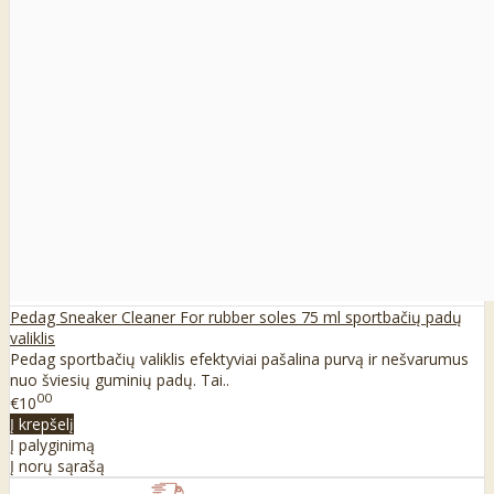
Pedag Sneaker Cleaner For rubber soles 75 ml sportbačių padų
valiklis
Pedag sportbačių valiklis efektyviai pašalina purvą ir nešvarumus
nuo šviesių guminių padų. Tai..
00
€10
Į krepšelį
Į palyginimą
Į norų sąrašą