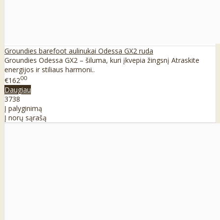
Groundies barefoot aulinukai Odessa GX2 ruda
Groundies Odessa GX2 – šiluma, kuri įkvepia žingsnį Atraskite
energijos ir stiliaus harmoni..
00
€162
Daugiau
37
38
Į palyginimą
Į norų sąrašą