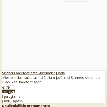
Skinners barefoot batai Allrounder juoda
Miesto stilius, sukurtas natūraliam judėjimui Skinners Allrounder
Black – tai barefoot spor..
50
€179
Daugiau
Į palyginimą
Į norų sąrašą
Naujienlaiškio prenumerata