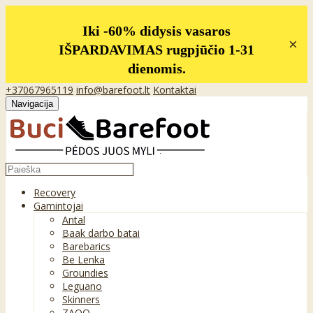
Iki -60% didysis vasaros
×
IŠPARDAVIMAS rugpjūčio 1-31
dienomis.
+37067965119
info@barefoot.lt
Kontaktai
Navigacija
Recovery
Gamintojai
Antal
Baak darbo batai
Barebarics
Be Lenka
Groundies
Leguano
Skinners
ZAQQ