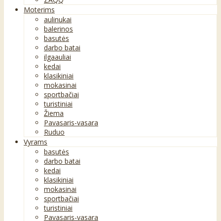
Moterims
aulinukai
balerinos
basutės
darbo batai
ilgaauliai
kedai
klasikiniai
mokasinai
sportbačiai
turistiniai
Žiema
Pavasaris-vasara
Ruduo
Vyrams
basutės
darbo batai
kedai
klasikiniai
mokasinai
sportbačiai
turistiniai
Pavasaris-vasara