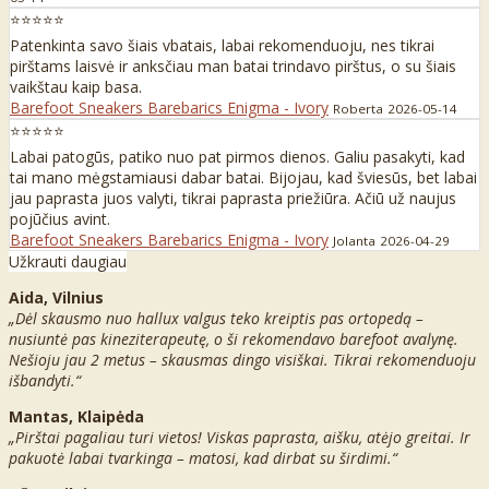
⭐⭐⭐⭐⭐
Patenkinta savo šiais vbatais, labai rekomenduoju, nes tikrai
pirštams laisvė ir anksčiau man batai trindavo pirštus, o su šiais
vaikštau kaip basa.
Barefoot Sneakers Barebarics Enigma - Ivory
Roberta
2026-05-14
⭐⭐⭐⭐⭐
Labai patogūs, patiko nuo pat pirmos dienos. Galiu pasakyti, kad
tai mano mėgstamiausi dabar batai. Bijojau, kad šviesūs, bet labai
jau paprasta juos valyti, tikrai paprasta priežiūra. Ačiū už naujus
pojūčius avint.
Barefoot Sneakers Barebarics Enigma - Ivory
Jolanta
2026-04-29
Užkrauti daugiau
Aida, Vilnius
„Dėl skausmo nuo hallux valgus teko kreiptis pas ortopedą –
nusiuntė pas kineziterapeutę, o ši rekomendavo barefoot avalynę.
Nešioju jau 2 metus – skausmas dingo visiškai. Tikrai rekomenduoju
išbandyti.“
Mantas, Klaipėda
„Pirštai pagaliau turi vietos! Viskas paprasta, aišku, atėjo greitai. Ir
pakuotė labai tvarkinga – matosi, kad dirbat su širdimi.“