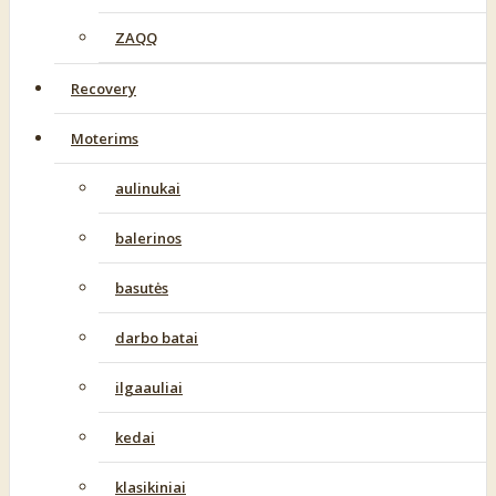
ZAQQ
Recovery
Moterims
aulinukai
balerinos
basutės
darbo batai
ilgaauliai
kedai
klasikiniai