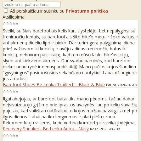
Aš perskaičiau ir sutinku su
Privatumo politika
Atsiliepimai
⭐⭐⭐⭐⭐
Sveiki, su šiais barefoot’ais kelis kart slystelėjo, bet nepalyginsi su
treniruočių kedais, su barefoot’ais šito hike’o metu ir šoko vaikas ir
ant akmenų didelių lipo ir nieko. Dar turim gerą palyginimą. diena
prieš važiavom iki krioklių ir avėjo adidas treniruočių batus iki
krioklių, nebuvom pasiskaitę, kad ten mūsų lauks hike’as iki jų,
slydo ant kiekvieno akmens. Dar svarbu paminės, kad barefoot
niekur nenutrynė ir nenuspaudė. 🙏🏼 Mano pačios kojos šiandien
“gyvybingos” pasiruošusios sekančiam nuotykiui. Labai džiaugiuosi
jus atradusi
Barefoot Shoes Be Lenka Trailtech - Black & Blue
Laura
2026-07-07
⭐⭐⭐⭐⭐
Ilgai abejojau, ar barefoot batai tiks mano pėdoms, tačiau dabar
neįsivaizduoju grįžimo prie įprastos avalynės. Jau po kelių savaičių
pajutau, kad vaikštau natūraliau, o kojos mažiau pavargsta net po
ilgos dienos. Labai patiko lengvumas ir plati pirštų zona.
Rekomenduoju visiems, kurie vertina komfortą ir sveiką judėjimą.
Recovery Sneakers Be Lenka Aerra - Navy
Rasa
2026-06-08
⭐⭐⭐⭐⭐