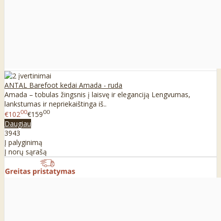
ANTAL Barefoot kedai Amada - ruda
Amada – tobulas žingsnis į laisvę ir eleganciją Lengvumas,
lankstumas ir nepriekaištinga iš..
00
00
€102
€159
Daugiau
39
43
Į palyginimą
Į norų sąrašą