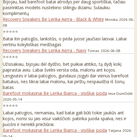
Bijojau, kad barefoot batai atrodys per daug sportiškai, tačiau
pasirinktas modelis nustebino stilingu dizainu. Sulaukiu
komplimentų
Recovery Sneakers Be Lenka Aerra - Black & White
Monika
2026-06-
08
⭐⭐⭐⭐⭐
Batai itin patogūs, lankstūs, o pėda juose jaučiasi laisvai. Labai
vertinu kokybiškas medžiagas
Recovery Sneakers Be Lenka Aerra - Navy
Tomas
2026-06-08
⭐⭐⭐⭐⭐
Užsisakiau, bijojau dėl dydžio, bet puikiai atitiko, tą dydį kokį
paprastai aviu. Labai švelni versta oda, malonu ant kojos.
Lengvutės ir labai patogios, gundausi įsigyti dar vienus barefoot
batukus, nes tikrai labai malonu, kai pirštų nespaudžia iš šonų
batas.
Barefoot mokasinai Be Lenka Bianca - visiškai juoda
Ieva Dumčiūtė
2026-05-14
⭐⭐⭐⭐⭐
Labai patogios, nemaniau, kad batai gali būti tokie jaukūs ant
kojos, norisi su jais visur vaikščioti. patinka juoda spalva, nes ir
puošni ir nereikli priežiūrai.
Barefoot mokasinai Be Lenka Bianca - visiškai juoda
Tatjana
2026-
05-14