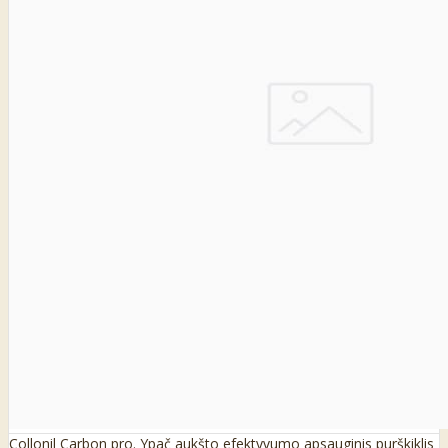
Collonil Carbon pro. Ypač aukšto efektyvumo apsauginis purškiklis