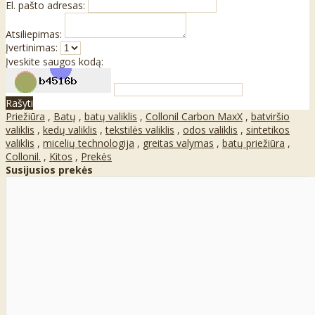
El. pašto adresas:
Atsiliepimas:
Įvertinimas:
Įveskite saugos kodą:
Rašyti
Priežiūra
,
Batų
,
batų valiklis
,
Collonil Carbon MaxX
,
batviršio
valiklis
,
kedų valiklis
,
tekstilės valiklis
,
odos valiklis
,
sintetikos
valiklis
,
micelių technologija
,
greitas valymas
,
batų priežiūra
,
Collonil.
,
Kitos
,
Prekės
Susijusios prekės