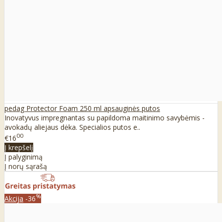
pedag Protector Foam 250 ml apsauginės putos
Inovatyvus impregnantas su papildoma maitinimo savybėmis -
avokadų aliejaus dėka. Specialios putos e..
00
€16
Į krepšelį
Į palyginimą
Į norų sąrašą
%
Akcija
-36