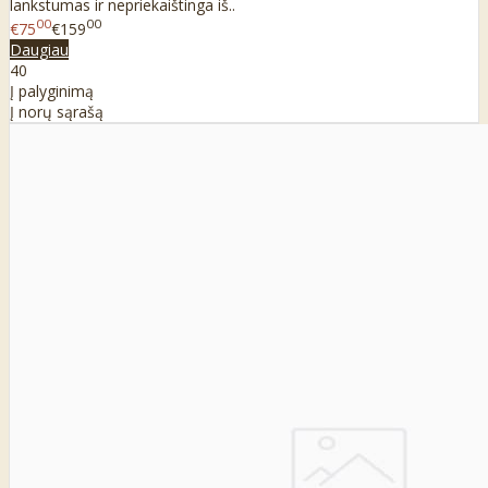
lankstumas ir nepriekaištinga iš..
00
00
€75
€159
Daugiau
40
Į palyginimą
Į norų sąrašą