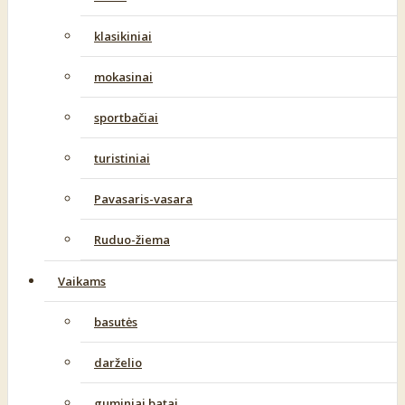
klasikiniai
mokasinai
sportbačiai
turistiniai
Pavasaris-vasara
Ruduo-žiema
Vaikams
basutės
darželio
guminiai batai