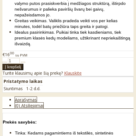
valymo putos prasiskverbia į medžiagos struktūrą, ištirpdo
nešvarumus ir palieka paviršių švarų bei gaivų,
nepažeisdamos jo.
Greitas veikimas. Valiklis pradeda veikti vos per kelias
minutes, todėl batų priežiūra taps greita ir patogi.
Idealus pasirinkimas. Puikiai tinka tiek kasdieniams, tiek
premium klasės kedų modeliams, užtikrinant nepriekaištingą
išvaizdą.
00
€16
su PVM
Turite klausimų apie šią prekę?
Klauskite
Pristatymo laikas
Siuntimas
1-2 d.d.
Aprašymas
(0) Atsiliepimai
Prekės savybės:
Tinka: Kedams pagamintiems iš tekstilės, sintetinės