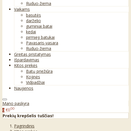
Ruduo-žiema
Vaikams
basutės
darželio
guminiai batai
kedai
pirmieji batukai
Pavasaris-vasara
Ruduo-žiema
Greitas pristatymas
Išpardavimas
Kitos prekės
Batų priežiūra
Kojinės
Vidpadžiai
Naujienos
Mano paskyra
00
€0
0
Prekių krepšelis tuščias!
Pagrindinis