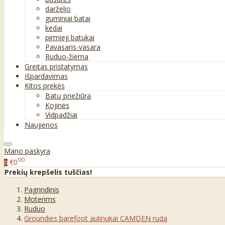
darželio
guminiai batai
kedai
pirmieji batukai
Pavasaris-vasara
Ruduo-žiema
Greitas pristatymas
Išpardavimas
Kitos prekės
Batų priežiūra
Kojinės
Vidpadžiai
Naujienos
Mano paskyra
00
€0
0
Prekių krepšelis tuščias!
Pagrindinis
Moterims
Ruduo
Groundies barefoot aulinukai CAMDEN ruda