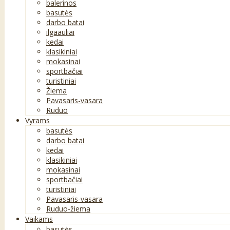
balerinos
basutės
darbo batai
ilgaauliai
kedai
klasikiniai
mokasinai
sportbačiai
turistiniai
Žiema
Pavasaris-vasara
Ruduo
Vyrams
basutės
darbo batai
kedai
klasikiniai
mokasinai
sportbačiai
turistiniai
Pavasaris-vasara
Ruduo-žiema
Vaikams
basutės