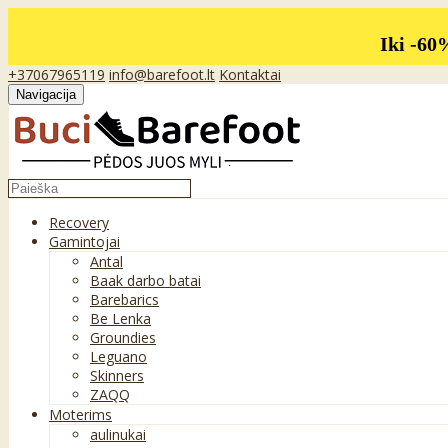
Iki -60
+37067965119
info@barefoot.lt
Kontaktai
Navigacija
Recovery
Gamintojai
Antal
Baak darbo batai
Barebarics
Be Lenka
Groundies
Leguano
Skinners
ZAQQ
Moterims
aulinukai