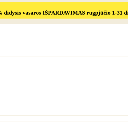
% didysis vasaros IŠPARDAVIMAS rugpjūčio 1-31 d