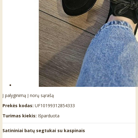
Į palyginimą
Į norų sąrašą
Prekės kodas:
UF10199312854333
Turimas kiekis:
Išparduota
Satininiai batų segtukai su kaspinais