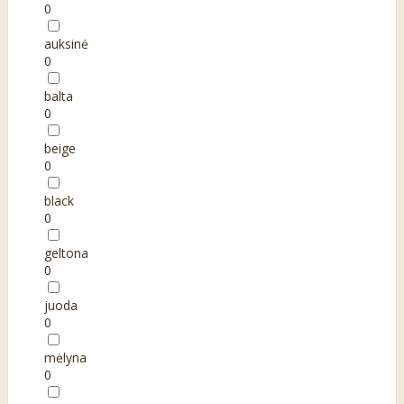
0
auksinė
0
balta
0
beige
0
black
0
geltona
0
juoda
0
mėlyna
0