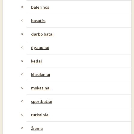
balerinos
basutės
darbo batai
ilgaauliai
kedai
klasikiniai
mokasinai
sportbačiai
turistiniai
Žiema