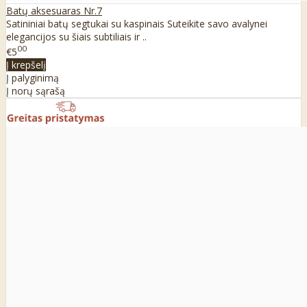
Batų aksesuaras Nr.7
Satininiai batų segtukai su kaspinais Suteikite savo avalynei
elegancijos su šiais subtiliais ir ..
00
€5
Į krepšelį
Į palyginimą
Į norų sąrašą