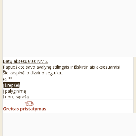
Batų aksesuaras Nr.12
Papuoškite savo avalynę stilingais ir išskirtiniais aksesuarais!
Šie kaspinėlio dizaino segtuka..
00
€5
Į krepšelį
Į palyginimą
Į norų sąrašą