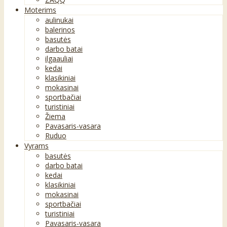
Moterims
aulinukai
balerinos
basutės
darbo batai
ilgaauliai
kedai
klasikiniai
mokasinai
sportbačiai
turistiniai
Žiema
Pavasaris-vasara
Ruduo
Vyrams
basutės
darbo batai
kedai
klasikiniai
mokasinai
sportbačiai
turistiniai
Pavasaris-vasara