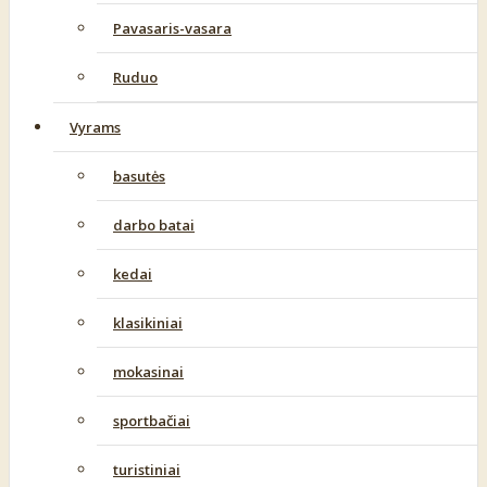
Pavasaris-vasara
Ruduo
Vyrams
basutės
darbo batai
kedai
klasikiniai
mokasinai
sportbačiai
turistiniai