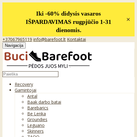
Iki -60% didysis vasaros
×
IŠPARDAVIMAS rugpjūčio 1-31
dienomis.
+37067965119
info@barefoot.lt
Kontaktai
Navigacija
Recovery
Gamintojai
Antal
Baak darbo batai
Barebarics
Be Lenka
Groundies
Leguano
Skinners
ZAQQ