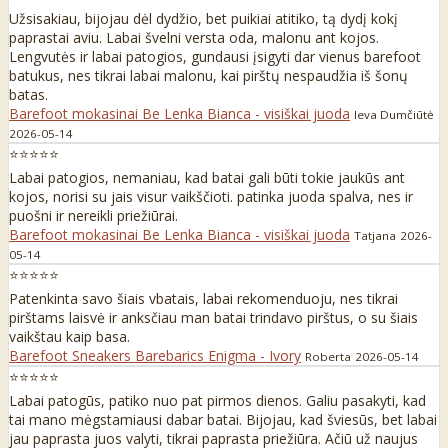
Užsisakiau, bijojau dėl dydžio, bet puikiai atitiko, tą dydį kokį
paprastai aviu. Labai švelni versta oda, malonu ant kojos.
Lengvutės ir labai patogios, gundausi įsigyti dar vienus barefoot
batukus, nes tikrai labai malonu, kai pirštų nespaudžia iš šonų
batas.
Barefoot mokasinai Be Lenka Bianca - visiškai juoda
Ieva Dumčiūtė
2026-05-14
⭐⭐⭐⭐⭐
Labai patogios, nemaniau, kad batai gali būti tokie jaukūs ant
kojos, norisi su jais visur vaikščioti. patinka juoda spalva, nes ir
puošni ir nereikli priežiūrai.
Barefoot mokasinai Be Lenka Bianca - visiškai juoda
Tatjana
2026-
05-14
⭐⭐⭐⭐⭐
Patenkinta savo šiais vbatais, labai rekomenduoju, nes tikrai
pirštams laisvė ir anksčiau man batai trindavo pirštus, o su šiais
vaikštau kaip basa.
Barefoot Sneakers Barebarics Enigma - Ivory
Roberta
2026-05-14
⭐⭐⭐⭐⭐
Labai patogūs, patiko nuo pat pirmos dienos. Galiu pasakyti, kad
tai mano mėgstamiausi dabar batai. Bijojau, kad šviesūs, bet labai
jau paprasta juos valyti, tikrai paprasta priežiūra. Ačiū už naujus