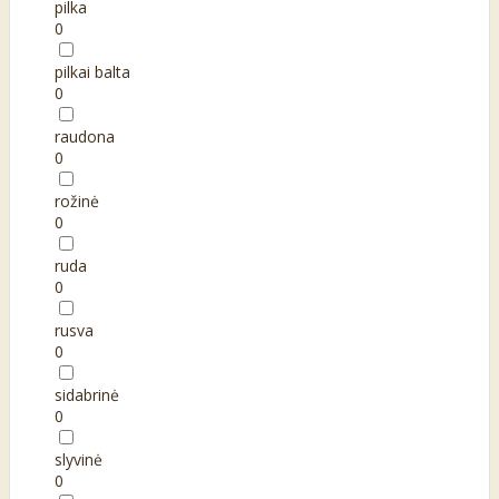
pilka
0
pilkai balta
0
raudona
0
rožinė
0
ruda
0
rusva
0
sidabrinė
0
slyvinė
0