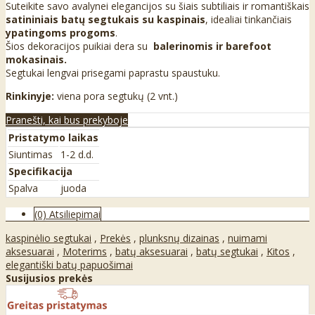
Suteikite savo avalynei elegancijos su šiais subtiliais ir romantiškais
satininiais batų segtukais su kaspinais
, idealiai tinkančiais
ypatingoms progoms
.
Šios dekoracijos puikiai dera su
balerinomis ir barefoot
mokasinais.
Segtukai lengvai prisegami paprastu spaustuku.
Rinkinyje:
viena pora segtukų (2 vnt.)
Pranešti, kai bus prekyboje
Pristatymo laikas
Siuntimas
1-2 d.d.
Specifikacija
Spalva
juoda
(0) Atsiliepimai
kaspinėlio segtukai
,
Prekės
,
plunksnų dizainas
,
nuimami
aksesuarai
,
Moterims
,
batų aksesuarai
,
batų segtukai
,
Kitos
,
elegantiški batų papuošimai
Susijusios prekės