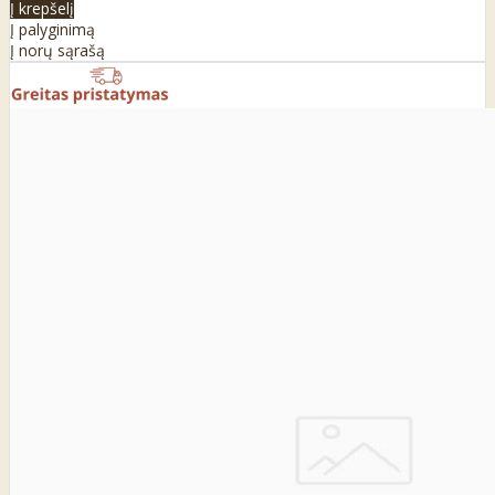
Į krepšelį
Į palyginimą
Į norų sąrašą