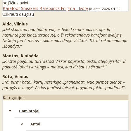
pojūčius avint.
Barefoot Sneakers Barebarics Enigma - Ivory
Jolanta
2026-04-29
Užkrauti daugiau
Aida, Vilnius
„Dėl skausmo nuo hallux valgus teko kreiptis pas ortopedą –
nusiuntė pas kineziterapeutę, o ši rekomendavo barefoot avalynę.
Nešioju jau 2 metus – skausmas dingo visiškai. Tikrai rekomenduoju
išbandyti.“
Mantas, Klaipėda
„Pirštai pagaliau turi vietos! Viskas paprasta, aišku, atėjo greitai. Ir
pakuotė labai tvarkinga – matosi, kad dirbat su širdimi.“
Rūta, Vilnius
„Tai pirmi batai, kurių nereikėjo „pranešioti“. Nuo pirmos dienos –
patogūs ir lengvi. Pėdos jaučiasi laisvai, pagaliau jokio spaudimo!“
Kategorijos
Gamintojai
Antal