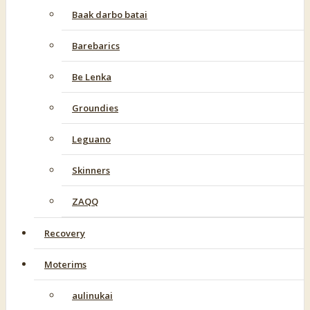
Baak darbo batai
Barebarics
Be Lenka
Groundies
Leguano
Skinners
ZAQQ
Recovery
Moterims
aulinukai