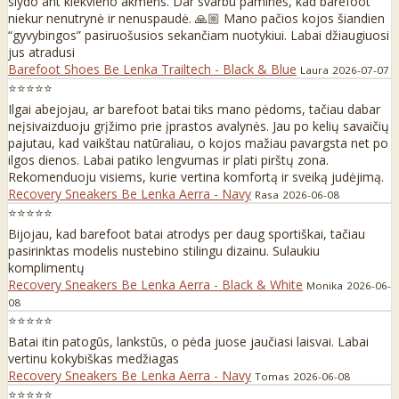
slydo ant kiekvieno akmens. Dar svarbu paminės, kad barefoot
niekur nenutrynė ir nenuspaudė. 🙏🏼 Mano pačios kojos šiandien
“gyvybingos” pasiruošusios sekančiam nuotykiui. Labai džiaugiuosi
jus atradusi
Barefoot Shoes Be Lenka Trailtech - Black & Blue
Laura
2026-07-07
⭐⭐⭐⭐⭐
Ilgai abejojau, ar barefoot batai tiks mano pėdoms, tačiau dabar
neįsivaizduoju grįžimo prie įprastos avalynės. Jau po kelių savaičių
pajutau, kad vaikštau natūraliau, o kojos mažiau pavargsta net po
ilgos dienos. Labai patiko lengvumas ir plati pirštų zona.
Rekomenduoju visiems, kurie vertina komfortą ir sveiką judėjimą.
Recovery Sneakers Be Lenka Aerra - Navy
Rasa
2026-06-08
⭐⭐⭐⭐⭐
Bijojau, kad barefoot batai atrodys per daug sportiškai, tačiau
pasirinktas modelis nustebino stilingu dizainu. Sulaukiu
komplimentų
Recovery Sneakers Be Lenka Aerra - Black & White
Monika
2026-06-
08
⭐⭐⭐⭐⭐
Batai itin patogūs, lankstūs, o pėda juose jaučiasi laisvai. Labai
vertinu kokybiškas medžiagas
Recovery Sneakers Be Lenka Aerra - Navy
Tomas
2026-06-08
⭐⭐⭐⭐⭐