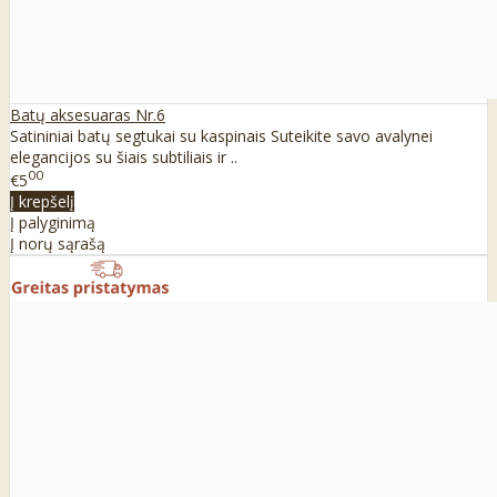
Batų aksesuaras Nr.6
Satininiai batų segtukai su kaspinais Suteikite savo avalynei
elegancijos su šiais subtiliais ir ..
00
€5
Į krepšelį
Į palyginimą
Į norų sąrašą