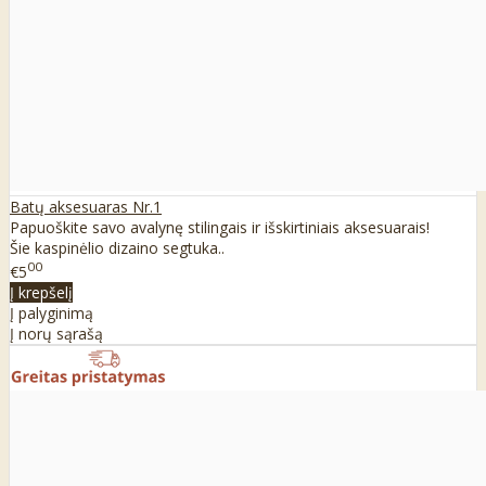
Batų aksesuaras Nr.1
Papuoškite savo avalynę stilingais ir išskirtiniais aksesuarais!
Šie kaspinėlio dizaino segtuka..
00
€5
Į krepšelį
Į palyginimą
Į norų sąrašą