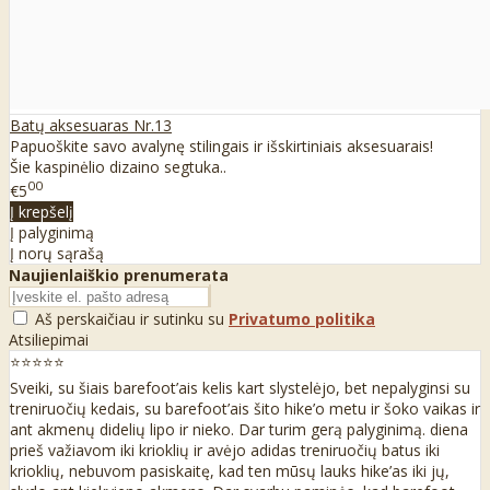
Batų aksesuaras Nr.13
Papuoškite savo avalynę stilingais ir išskirtiniais aksesuarais!
Šie kaspinėlio dizaino segtuka..
00
€5
Į krepšelį
Į palyginimą
Į norų sąrašą
Naujienlaiškio prenumerata
Aš perskaičiau ir sutinku su
Privatumo politika
Atsiliepimai
⭐⭐⭐⭐⭐
Sveiki, su šiais barefoot’ais kelis kart slystelėjo, bet nepalyginsi su
treniruočių kedais, su barefoot’ais šito hike’o metu ir šoko vaikas ir
ant akmenų didelių lipo ir nieko. Dar turim gerą palyginimą. diena
prieš važiavom iki krioklių ir avėjo adidas treniruočių batus iki
krioklių, nebuvom pasiskaitę, kad ten mūsų lauks hike’as iki jų,