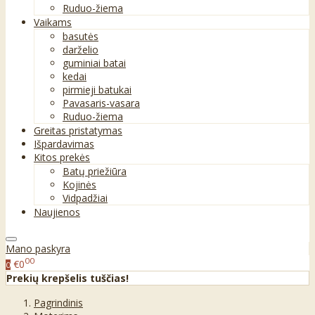
Ruduo-žiema
Vaikams
basutės
darželio
guminiai batai
kedai
pirmieji batukai
Pavasaris-vasara
Ruduo-žiema
Greitas pristatymas
Išpardavimas
Kitos prekės
Batų priežiūra
Kojinės
Vidpadžiai
Naujienos
Mano paskyra
00
€0
0
Prekių krepšelis tuščias!
Pagrindinis