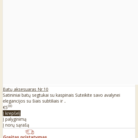
Batų aksesuaras Nr.10
Satininiai batų segtukai su kaspinais Suteikite savo avalynei
elegancijos su šiais subtiliais ir ..
00
€5
Į krepšelį
Į palyginimą
Į norų sąrašą