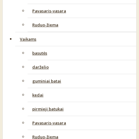
Pavasaris-vasara
Ruduo-žiema
Vaikams
basutės
darželio
guminiai batai
kedai
pirmieji batukai
Pavasaris-vasara
Ruduo-žiema