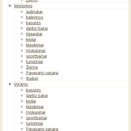
Moterims
aulinukai
balerinos
basutės
darbo batai
ilgaauliai
kedai
klasikiniai
mokasinai
sportbačiai
turistiniai
Žiema
Pavasaris-vasara
Ruduo
Vyrams
basutės
darbo batai
kedai
klasikiniai
mokasinai
sportbačiai
turistiniai
Pavasaris-vasara