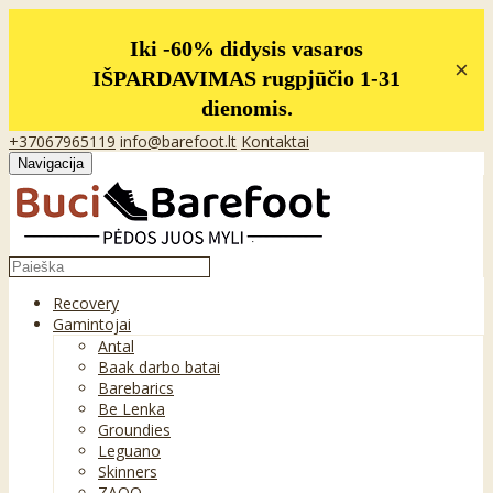
Iki -60% didysis vasaros
×
IŠPARDAVIMAS rugpjūčio 1-31
dienomis.
+37067965119
info@barefoot.lt
Kontaktai
Navigacija
Recovery
Gamintojai
Antal
Baak darbo batai
Barebarics
Be Lenka
Groundies
Leguano
Skinners
ZAQQ