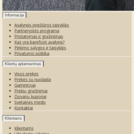
Informacija
Avalynės priežiūros taisyklės
Partnerystės programa
Pristatymas ir grąžinimas
Kas yra barefoot avalynė?
Pirkimo sąlygos ir taisyklės
Privatumo politika
Klientų aptarnavimas
Visos prekės
Prekės su nuolaida
Gamintojai
Prekių grąžinimai
Dovanų kuponai
Svetainės medis
Kontaktai
Klientams
Klientams
Užsakymų istorija