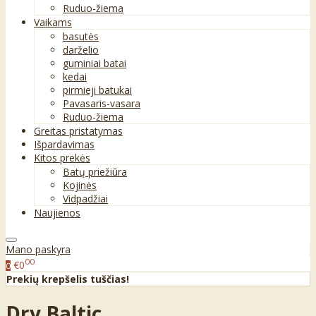
Ruduo-žiema
Vaikams
basutės
darželio
guminiai batai
kedai
pirmieji batukai
Pavasaris-vasara
Ruduo-žiema
Greitas pristatymas
Išpardavimas
Kitos prekės
Batų priežiūra
Kojinės
Vidpadžiai
Naujienos
Mano paskyra
00
€0
0
Prekių krepšelis tuščias!
Dry Baltic