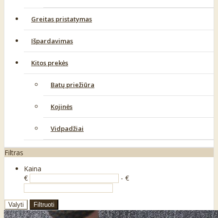
Greitas pristatymas
Išpardavimas
Kitos prekės
Batų priežiūra
Kojinės
Vidpadžiai
Filtras
Kaina
€
- €
Valyti
Filtruoti