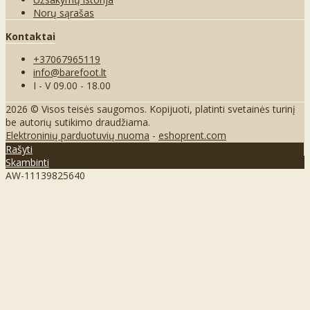
Norų sąrašas
Kontaktai
+37067965119
info@barefoot.lt
I - V 09.00 - 18.00
2026 © Visos teisės saugomos. Kopijuoti, platinti svetainės turinį
be autorių sutikimo draudžiama.
Elektroninių parduotuvių nuoma
-
eshoprent.com
Rašyti
Skambinti
AW-11139825640