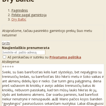
Pagrindinis
Pirkite pagal gamintoją
Dry Baltic
Atsiprašome, tačiau pasirinkto gamintojo prekių šiuo metu
neturime!
Grįžti
Naujienlaiškio prenumerata
Aš perskaičiau ir sutinku su
Privatumo politika
Atsiliepimai
⭐⭐⭐⭐⭐
Sveiki, su šiais barefoot’ais kelis kart slystelėjo, bet nepalyginsi su
treniruočių kedais, su barefoot’ais šito hike’o metu ir šoko vaikas ir
ant akmenų didelių lipo ir nieko. Dar turim gerą palyginimą. diena
prieš važiavom iki krioklių ir avėjo adidas treniruočių batus iki
krioklių, nebuvom pasiskaitę, kad ten mūsų lauks hike’as iki jų,
slydo ant kiekvieno akmens. Dar svarbu paminės, kad barefoot
niekur nenutrynė ir nenuspaudė. 🙏🏼 Mano pačios kojos šiandien
“gyvybingos” pasiruošusios sekančiam nuotykiui. Labai džiaugiuosi