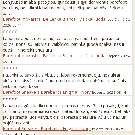
Lengvutės ir labai patogios, gundausi įsigyti dar vienus barefoot
batukus, nes tikrai labai malonu, kai pirštų nespaudžia iš šonų
batas.
Barefoot mokasinai Be Lenka Bianca - visiškai juoda
Ieva Dumčiūtė
2026-05-14
⭐⭐⭐⭐⭐
Labai patogios, nemaniau, kad batai gali būti tokie jaukūs ant
kojos, norisi su jais visur vaikščioti. patinka juoda spalva, nes ir
puošni ir nereikli priežiūrai.
Barefoot mokasinai Be Lenka Bianca - visiškai juoda
Tatjana
2026-
05-14
⭐⭐⭐⭐⭐
Patenkinta savo šiais vbatais, labai rekomenduoju, nes tikrai
pirštams laisvė ir anksčiau man batai trindavo pirštus, o su šiais
vaikštau kaip basa.
Barefoot Sneakers Barebarics Enigma - Ivory
Roberta
2026-05-14
⭐⭐⭐⭐⭐
Labai patogūs, patiko nuo pat pirmos dienos. Galiu pasakyti, kad
tai mano mėgstamiausi dabar batai. Bijojau, kad šviesūs, bet labai
jau paprasta juos valyti, tikrai paprasta priežiūra. Ačiū už naujus
pojūčius avint.
Barefoot Sneakers Barebarics Enigma - Ivory
Jolanta
2026-04-29
Užkrauti daugiau