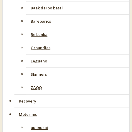
Baak darbo batai
Barebarics
Be Lenka
Groundies
Leguano
Skinners
ZAQQ
Recovery
Moterims
aulinukai