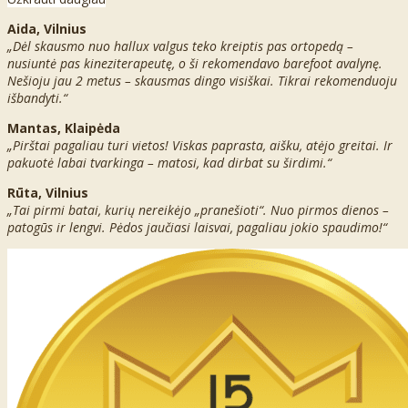
Aida, Vilnius
„Dėl skausmo nuo hallux valgus teko kreiptis pas ortopedą –
nusiuntė pas kineziterapeutę, o ši rekomendavo barefoot avalynę.
Nešioju jau 2 metus – skausmas dingo visiškai. Tikrai rekomenduoju
išbandyti.“
Mantas, Klaipėda
„Pirštai pagaliau turi vietos! Viskas paprasta, aišku, atėjo greitai. Ir
pakuotė labai tvarkinga – matosi, kad dirbat su širdimi.“
Rūta, Vilnius
„Tai pirmi batai, kurių nereikėjo „pranešioti“. Nuo pirmos dienos –
patogūs ir lengvi. Pėdos jaučiasi laisvai, pagaliau jokio spaudimo!“