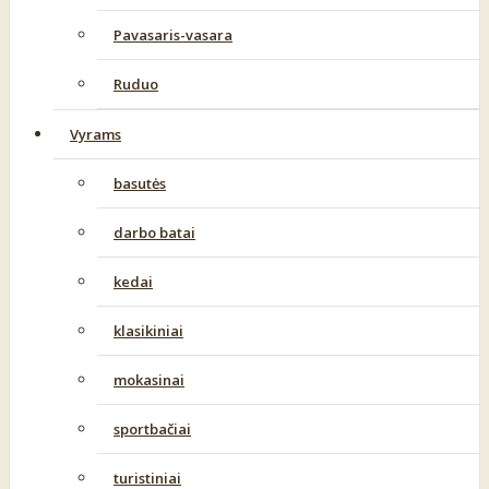
Pavasaris-vasara
Ruduo
Vyrams
basutės
darbo batai
kedai
klasikiniai
mokasinai
sportbačiai
turistiniai