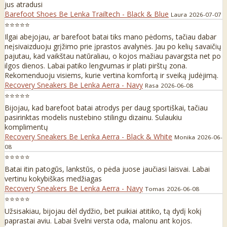
jus atradusi
Barefoot Shoes Be Lenka Trailtech - Black & Blue
Laura
2026-07-07
⭐⭐⭐⭐⭐
Ilgai abejojau, ar barefoot batai tiks mano pėdoms, tačiau dabar
neįsivaizduoju grįžimo prie įprastos avalynės. Jau po kelių savaičių
pajutau, kad vaikštau natūraliau, o kojos mažiau pavargsta net po
ilgos dienos. Labai patiko lengvumas ir plati pirštų zona.
Rekomenduoju visiems, kurie vertina komfortą ir sveiką judėjimą.
Recovery Sneakers Be Lenka Aerra - Navy
Rasa
2026-06-08
⭐⭐⭐⭐⭐
Bijojau, kad barefoot batai atrodys per daug sportiškai, tačiau
pasirinktas modelis nustebino stilingu dizainu. Sulaukiu
komplimentų
Recovery Sneakers Be Lenka Aerra - Black & White
Monika
2026-06-
08
⭐⭐⭐⭐⭐
Batai itin patogūs, lankstūs, o pėda juose jaučiasi laisvai. Labai
vertinu kokybiškas medžiagas
Recovery Sneakers Be Lenka Aerra - Navy
Tomas
2026-06-08
⭐⭐⭐⭐⭐
Užsisakiau, bijojau dėl dydžio, bet puikiai atitiko, tą dydį kokį
paprastai aviu. Labai švelni versta oda, malonu ant kojos.