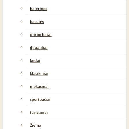
balerinos
basutės
darbo batai
ilgaauliai
kedai
klasikiniai
mokasinai
sportbačiai
turistiniai
Žiema