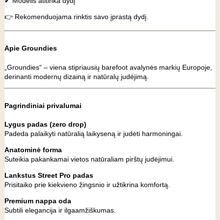
✔ Modelis atitinka dydį
👉 Rekomenduojama rinktis savo įprastą dydį.
Apie Groundies
„Groundies“ – viena stipriausių barefoot avalynės markių Europoje,
derinanti modernų dizainą ir natūralų judėjimą.
Pagrindiniai privalumai
Lygus padas (zero drop)
Padeda palaikyti natūralią laikyseną ir judėti harmoningai.
Anatominė forma
Suteikia pakankamai vietos natūraliam pirštų judėjimui.
Lankstus Street Pro padas
Prisitaiko prie kiekvieno žingsnio ir užtikrina komfortą.
Premium nappa oda
Subtili elegancija ir ilgaamžiškumas.