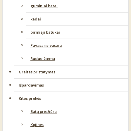
guminiai batai
kedai
pirmieji batukai
Pavasaris-vasara
Ruduo-žiema
Greitas pristatymas
Išpardavimas
Kitos prekės
Batų priežiūra
Kojinės