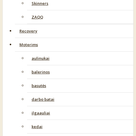
Skinners
ZAQQ
Recovery
Moterims
aulinukai
balerinos
basutės
darbo batai
ilgaauliai
kedai