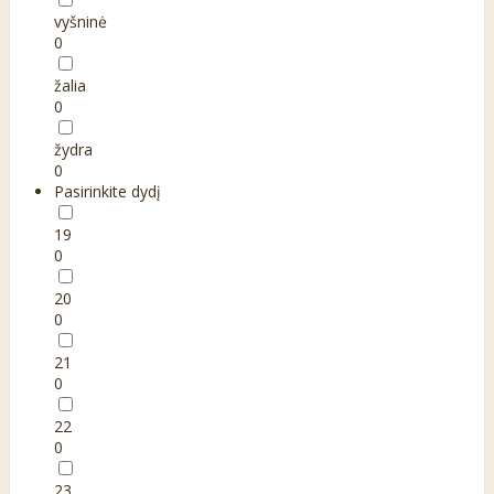
vyšninė
0
žalia
0
žydra
0
Pasirinkite dydį
19
0
20
0
21
0
22
0
23