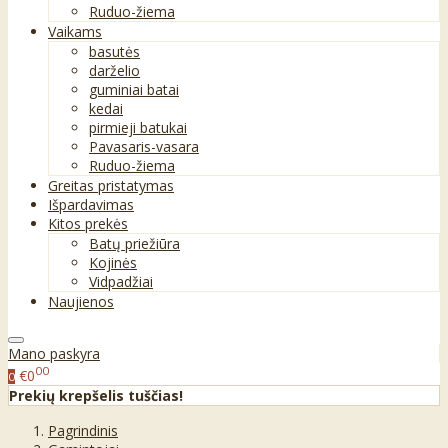
Ruduo-žiema
Vaikams
basutės
darželio
guminiai batai
kedai
pirmieji batukai
Pavasaris-vasara
Ruduo-žiema
Greitas pristatymas
Išpardavimas
Kitos prekės
Batų priežiūra
Kojinės
Vidpadžiai
Naujienos
Mano paskyra
00
€0
0
Prekių krepšelis tuščias!
Pagrindinis