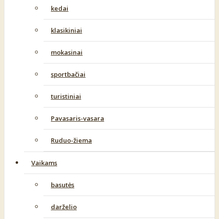
kedai
klasikiniai
mokasinai
sportbačiai
turistiniai
Pavasaris-vasara
Ruduo-žiema
Vaikams
basutės
darželio