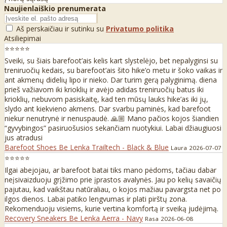
Naujienlaiškio prenumerata
Aš perskaičiau ir sutinku su
Privatumo politika
Atsiliepimai
⭐⭐⭐⭐⭐
Sveiki, su šiais barefoot’ais kelis kart slystelėjo, bet nepalyginsi su
treniruočių kedais, su barefoot’ais šito hike’o metu ir šoko vaikas ir
ant akmenų didelių lipo ir nieko. Dar turim gerą palyginimą. diena
prieš važiavom iki krioklių ir avėjo adidas treniruočių batus iki
krioklių, nebuvom pasiskaitę, kad ten mūsų lauks hike’as iki jų,
slydo ant kiekvieno akmens. Dar svarbu paminės, kad barefoot
niekur nenutrynė ir nenuspaudė. 🙏🏼 Mano pačios kojos šiandien
“gyvybingos” pasiruošusios sekančiam nuotykiui. Labai džiaugiuosi
jus atradusi
Barefoot Shoes Be Lenka Trailtech - Black & Blue
Laura
2026-07-07
⭐⭐⭐⭐⭐
Ilgai abejojau, ar barefoot batai tiks mano pėdoms, tačiau dabar
neįsivaizduoju grįžimo prie įprastos avalynės. Jau po kelių savaičių
pajutau, kad vaikštau natūraliau, o kojos mažiau pavargsta net po
ilgos dienos. Labai patiko lengvumas ir plati pirštų zona.
Rekomenduoju visiems, kurie vertina komfortą ir sveiką judėjimą.
Recovery Sneakers Be Lenka Aerra - Navy
Rasa
2026-06-08