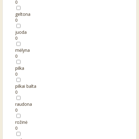
0
geltona
0
juoda
0
mėlyna
0
pilka
0
pilkai balta
0
raudona
0
rožinė
0