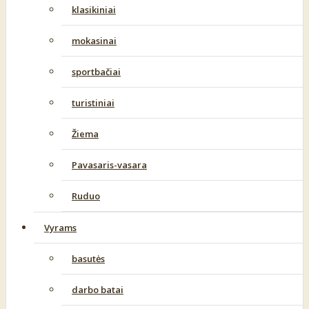
klasikiniai
mokasinai
sportbačiai
turistiniai
Žiema
Pavasaris-vasara
Ruduo
Vyrams
basutės
darbo batai