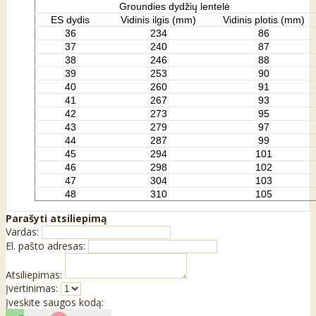
Groundies dydžių lentelė
ES dydis
Vidinis ilgis (mm)
Vidinis plotis (mm)
36
234
86
37
240
87
38
246
88
39
253
90
40
260
91
41
267
93
42
273
95
43
279
97
44
287
99
45
294
101
46
298
102
47
304
103
48
310
105
Parašyti atsiliepimą
Vardas:
El. pašto adresas:
Atsiliepimas:
Įvertinimas:
Įveskite saugos kodą: