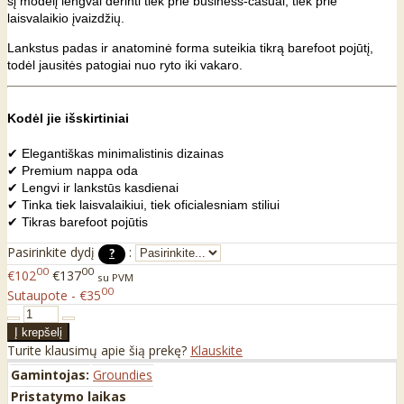
šį modelį lengvai derinti tiek prie business-casual, tiek prie
laisvalaikio įvaizdžių.
Lankstus padas ir anatominė forma suteikia tikrą barefoot pojūtį,
todėl jausitės patogiai nuo ryto iki vakaro.
Kodėl jie išskirtiniai
✔ Elegantiškas minimalistinis dizainas
✔ Premium nappa oda
✔ Lengvi ir lankstūs kasdienai
✔ Tinka tiek laisvalaikiui, tiek oficialesniam stiliui
✔ Tikras barefoot pojūtis
Pasirinkite dydį
:
?
00
00
€102
€137
su PVM
00
Sutaupote - €35
Turite klausimų apie šią prekę?
Klauskite
Gamintojas:
Groundies
Pristatymo laikas