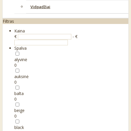
Vidpadžiai
Filtras
Kaina
€
- €
Spalva
alyvinė
0
auksinė
0
balta
0
beige
0
black