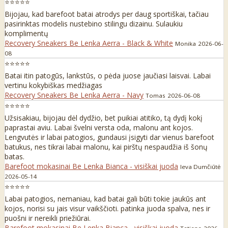
⭐⭐⭐⭐⭐
Bijojau, kad barefoot batai atrodys per daug sportiškai, tačiau
pasirinktas modelis nustebino stilingu dizainu. Sulaukiu
komplimentų
Recovery Sneakers Be Lenka Aerra - Black & White
Monika
2026-06-
08
⭐⭐⭐⭐⭐
Batai itin patogūs, lankstūs, o pėda juose jaučiasi laisvai. Labai
vertinu kokybiškas medžiagas
Recovery Sneakers Be Lenka Aerra - Navy
Tomas
2026-06-08
⭐⭐⭐⭐⭐
Užsisakiau, bijojau dėl dydžio, bet puikiai atitiko, tą dydį kokį
paprastai aviu. Labai švelni versta oda, malonu ant kojos.
Lengvutės ir labai patogios, gundausi įsigyti dar vienus barefoot
batukus, nes tikrai labai malonu, kai pirštų nespaudžia iš šonų
batas.
Barefoot mokasinai Be Lenka Bianca - visiškai juoda
Ieva Dumčiūtė
2026-05-14
⭐⭐⭐⭐⭐
Labai patogios, nemaniau, kad batai gali būti tokie jaukūs ant
kojos, norisi su jais visur vaikščioti. patinka juoda spalva, nes ir
puošni ir nereikli priežiūrai.
Barefoot mokasinai Be Lenka Bianca - visiškai juoda