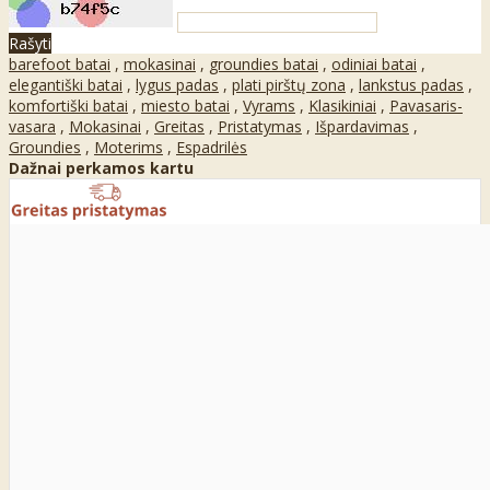
Rašyti
barefoot batai
,
mokasinai
,
groundies batai
,
odiniai batai
,
elegantiški batai
,
lygus padas
,
plati pirštų zona
,
lankstus padas
,
komfortiški batai
,
miesto batai
,
Vyrams
,
Klasikiniai
,
Pavasaris-
vasara
,
Mokasinai
,
Greitas
,
Pristatymas
,
Išpardavimas
,
Groundies
,
Moterims
,
Espadrilės
Dažnai perkamos kartu