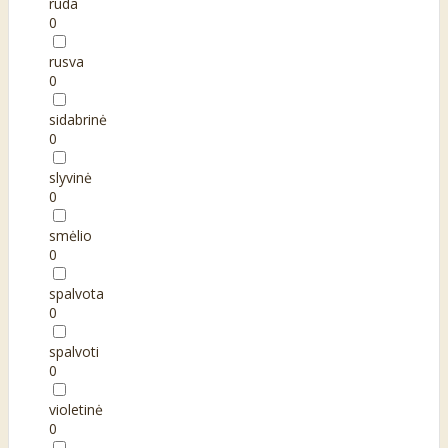
ruda
0
rusva
0
sidabrinė
0
slyvinė
0
smėlio
0
spalvota
0
spalvoti
0
violetinė
0