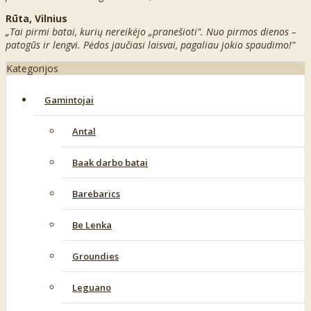
Rūta, Vilnius
„Tai pirmi batai, kurių nereikėjo „pranešioti“. Nuo pirmos dienos –
patogūs ir lengvi. Pėdos jaučiasi laisvai, pagaliau jokio spaudimo!“
Kategorijos
Gamintojai
Antal
Baak darbo batai
Barebarics
Be Lenka
Groundies
Leguano