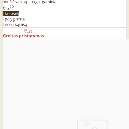
priežiūrai ir apsaugai gaminia..
90
€12
Į krepšelį
Į palyginimą
Į norų sąrašą