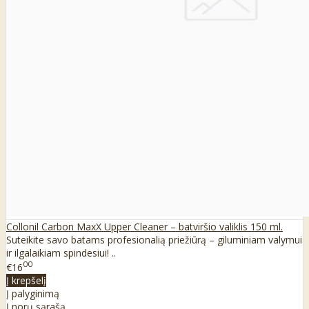
Collonil Carbon MaxX Upper Cleaner – batviršio valiklis 150 ml.
Suteikite savo batams profesionalią priežiūrą – giluminiam valymui
ir ilgalaikiam spindesiui! ..
00
€16
Į krepšelį
Į palyginimą
Į norų sąrašą