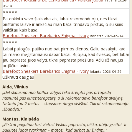
Tatjana
2026-
05-14
⭐⭐⭐⭐⭐
Patenkinta savo šiais vbatais, labai rekomenduoju, nes tikrai
pirštams laisvė ir anksčiau man batai trindavo pirštus, o su šiais
vaikštau kaip basa.
Barefoot Sneakers Barebarics Enigma - Ivory
Roberta
2026-05-14
⭐⭐⭐⭐⭐
Labai patogūs, patiko nuo pat pirmos dienos. Galiu pasakyti, kad
tai mano mėgstamiausi dabar batai. Bijojau, kad šviesūs, bet labai
jau paprasta juos valyti, tikrai paprasta priežiūra. Ačiū už naujus
pojūčius avint.
Barefoot Sneakers Barebarics Enigma - Ivory
Jolanta
2026-04-29
Užkrauti daugiau
Aida, Vilnius
„Dėl skausmo nuo hallux valgus teko kreiptis pas ortopedą –
nusiuntė pas kineziterapeutę, o ši rekomendavo barefoot avalynę.
Nešioju jau 2 metus – skausmas dingo visiškai. Tikrai rekomenduoju
išbandyti.“
Mantas, Klaipėda
„Pirštai pagaliau turi vietos! Viskas paprasta, aišku, atėjo greitai. Ir
pakuotė labai tvarkinga – matosi, kad dirbat su širdimi.“