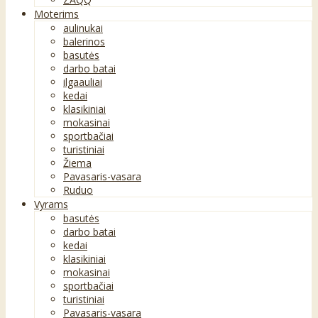
Moterims
aulinukai
balerinos
basutės
darbo batai
ilgaauliai
kedai
klasikiniai
mokasinai
sportbačiai
turistiniai
Žiema
Pavasaris-vasara
Ruduo
Vyrams
basutės
darbo batai
kedai
klasikiniai
mokasinai
sportbačiai
turistiniai
Pavasaris-vasara