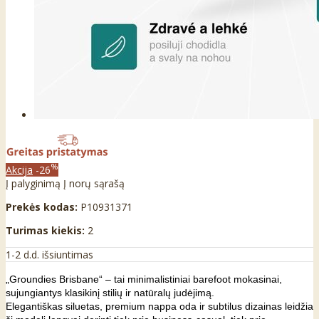
%
Akcija
-26
Į palyginimą
Į norų sąrašą
Prekės kodas:
P10931371
Turimas kiekis:
2
1-2 d.d. išsiuntimas
„Groundies Brisbane“ – tai minimalistiniai barefoot mokasinai,
sujungiantys klasikinį stilių ir natūralų judėjimą.
Elegantiškas siluetas, premium nappa oda ir subtilus dizainas leidžia