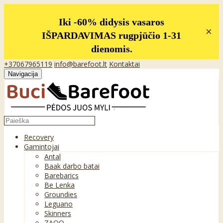
Iki -60% didysis vasaros
×
IŠPARDAVIMAS rugpjūčio 1-31
dienomis.
+37067965119
info@barefoot.lt
Kontaktai
Navigacija
Recovery
Gamintojai
Antal
Baak darbo batai
Barebarics
Be Lenka
Groundies
Leguano
Skinners
ZAQQ