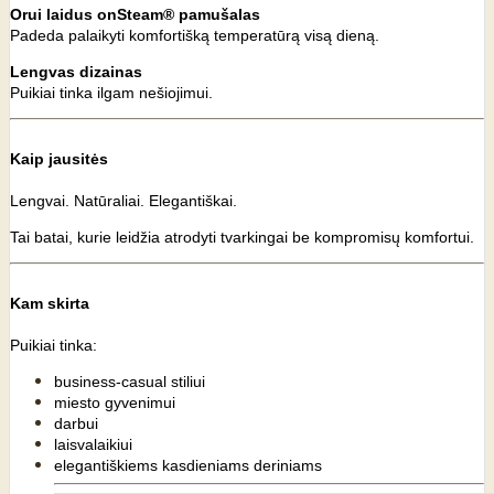
Orui laidus onSteam® pamušalas
Padeda palaikyti komfortišką temperatūrą visą dieną.
Lengvas dizainas
Puikiai tinka ilgam nešiojimui.
Kaip jausitės
Lengvai. Natūraliai. Elegantiškai.
Tai batai, kurie leidžia atrodyti tvarkingai be kompromisų komfortui.
Kam skirta
Puikiai tinka:
business-casual stiliui
miesto gyvenimui
darbui
laisvalaikiui
elegantiškiems kasdieniams deriniams