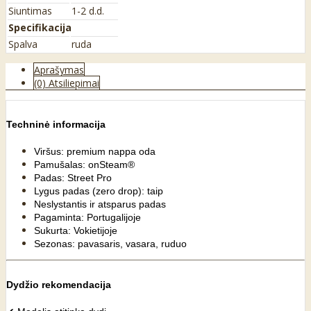
Siuntimas
1-2 d.d.
Specifikacija
Spalva
ruda
Aprašymas
(0) Atsiliepimai
Techninė informacija
Viršus: premium nappa oda
Pamušalas: onSteam®
Padas: Street Pro
Lygus padas (zero drop): taip
Neslystantis ir atsparus padas
Pagaminta: Portugalijoje
Sukurta: Vokietijoje
Sezonas: pavasaris, vasara, ruduo
Dydžio rekomendacija