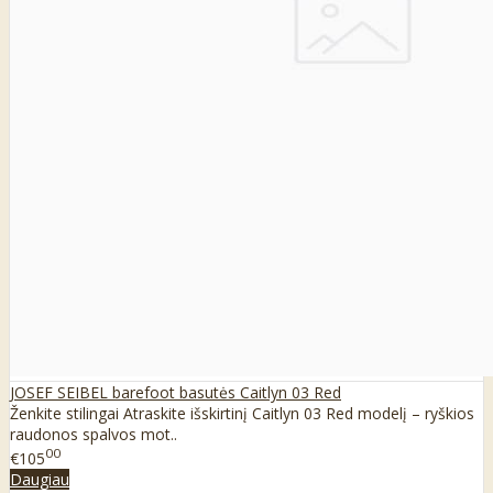
JOSEF SEIBEL barefoot basutės Caitlyn 03 Red
Ženkite stilingai Atraskite išskirtinį Caitlyn 03 Red modelį – ryškios
raudonos spalvos mot..
00
€105
Daugiau