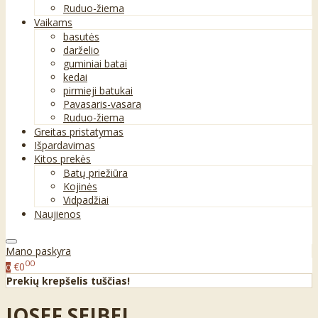
Ruduo-žiema
Vaikams
basutės
darželio
guminiai batai
kedai
pirmieji batukai
Pavasaris-vasara
Ruduo-žiema
Greitas pristatymas
Išpardavimas
Kitos prekės
Batų priežiūra
Kojinės
Vidpadžiai
Naujienos
Mano paskyra
00
€0
0
Prekių krepšelis tuščias!
JOSEF SEIBEL