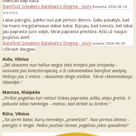
vaikštau kaip basa.
Barefoot Sneakers Barebarics Enigma - Ivory
Roberta
2026-05-14
⭐⭐⭐⭐⭐
Labai patogūs, patiko nuo pat pirmos dienos. Galiu pasakyti, kad
tai mano mėgstamiausi dabar batai. Bijojau, kad šviesūs, bet labai
jau paprasta juos valyti, tikrai paprasta priežiūra. Ačiū už naujus
pojūčius avint.
Barefoot Sneakers Barebarics Enigma - Ivory
Jolanta
2026-04-29
Užkrauti daugiau
Aida, Vilnius
„Dėl skausmo nuo hallux valgus teko kreiptis pas ortopedą –
nusiuntė pas kineziterapeutę, o ši rekomendavo barefoot avalynę.
Nešioju jau 2 metus – skausmas dingo visiškai. Tikrai rekomenduoju
išbandyti.“
Mantas, Klaipėda
„Pirštai pagaliau turi vietos! Viskas paprasta, aišku, atėjo greitai. Ir
pakuotė labai tvarkinga – matosi, kad dirbat su širdimi.“
Rūta, Vilnius
„Tai pirmi batai, kurių nereikėjo „pranešioti“. Nuo pirmos dienos –
patogūs ir lengvi. Pėdos jaučiasi laisvai, pagaliau jokio spaudimo!“