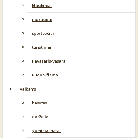
klasikiniai
mokasinai
sportbačiai
turistiniai
Pavasaris-vasara
Ruduo-žiema
Vaikams
basutės
darželio
guminiai batai