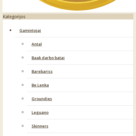
Kategorijos
Gamintojai
Antal
Baak darbo batai
Barebarics
Be Lenka
Groundies
Leguano
Skinners