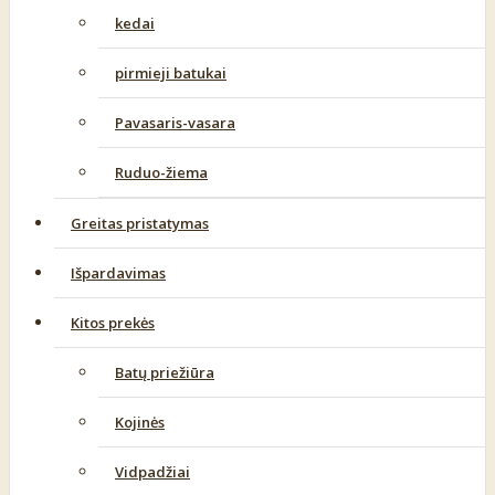
kedai
pirmieji batukai
Pavasaris-vasara
Ruduo-žiema
Greitas pristatymas
Išpardavimas
Kitos prekės
Batų priežiūra
Kojinės
Vidpadžiai