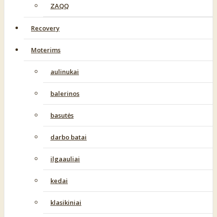
ZAQQ
Recovery
Moterims
aulinukai
balerinos
basutės
darbo batai
ilgaauliai
kedai
klasikiniai