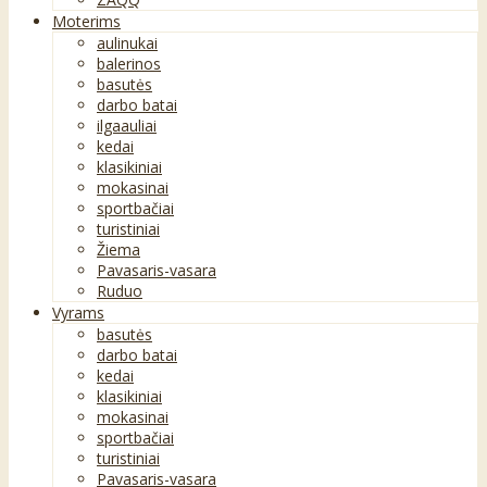
Moterims
aulinukai
balerinos
basutės
darbo batai
ilgaauliai
kedai
klasikiniai
mokasinai
sportbačiai
turistiniai
Žiema
Pavasaris-vasara
Ruduo
Vyrams
basutės
darbo batai
kedai
klasikiniai
mokasinai
sportbačiai
turistiniai
Pavasaris-vasara