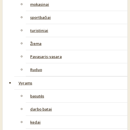
mokasinai
sportbačiai
turistiniai
Žiema
Pavasaris-vasara
Ruduo
Vyrams
basutės
darbo batai
kedai