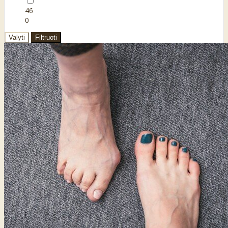
46
0
Valyti
Filtruoti