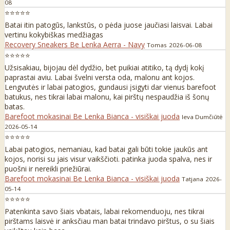
08
⭐⭐⭐⭐⭐
Batai itin patogūs, lankstūs, o pėda juose jaučiasi laisvai. Labai
vertinu kokybiškas medžiagas
Recovery Sneakers Be Lenka Aerra - Navy
Tomas
2026-06-08
⭐⭐⭐⭐⭐
Užsisakiau, bijojau dėl dydžio, bet puikiai atitiko, tą dydį kokį
paprastai aviu. Labai švelni versta oda, malonu ant kojos.
Lengvutės ir labai patogios, gundausi įsigyti dar vienus barefoot
batukus, nes tikrai labai malonu, kai pirštų nespaudžia iš šonų
batas.
Barefoot mokasinai Be Lenka Bianca - visiškai juoda
Ieva Dumčiūtė
2026-05-14
⭐⭐⭐⭐⭐
Labai patogios, nemaniau, kad batai gali būti tokie jaukūs ant
kojos, norisi su jais visur vaikščioti. patinka juoda spalva, nes ir
puošni ir nereikli priežiūrai.
Barefoot mokasinai Be Lenka Bianca - visiškai juoda
Tatjana
2026-
05-14
⭐⭐⭐⭐⭐
Patenkinta savo šiais vbatais, labai rekomenduoju, nes tikrai
pirštams laisvė ir anksčiau man batai trindavo pirštus, o su šiais