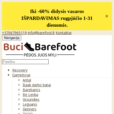
Iki -60% didysis vasaros
×
IŠPARDAVIMAS rugpjūčio 1-31
dienomis.
+37067965119
info@barefoot.lt
Kontaktai
Navigacija
Recovery
Gamintojai
Antal
Baak darbo batai
Barebarics
Be Lenka
Groundies
Leguano
Skinners
ZAQQ