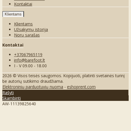
Kontaktai
Klientams
Klientams
Užsakymų istorija
Norų sąrašas
Kontaktai
+37067965119
info@barefoot.lt
I - V 09.00 - 18.00
2026 © Visos teisės saugomos. Kopijuoti, platinti svetainės turinį
be autorių sutikimo draudžiama.
Elektroninių parduotuvių nuoma
-
eshoprent.com
Rašyti
Skambinti
AW-11139825640