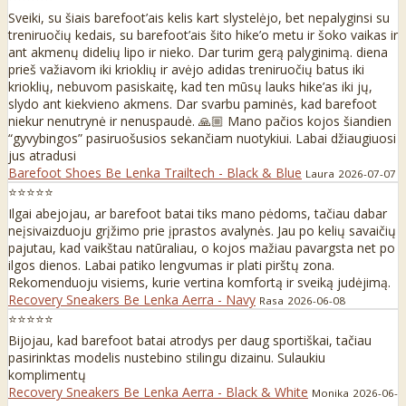
Sveiki, su šiais barefoot’ais kelis kart slystelėjo, bet nepalyginsi su
treniruočių kedais, su barefoot’ais šito hike’o metu ir šoko vaikas ir
ant akmenų didelių lipo ir nieko. Dar turim gerą palyginimą. diena
prieš važiavom iki krioklių ir avėjo adidas treniruočių batus iki
krioklių, nebuvom pasiskaitę, kad ten mūsų lauks hike’as iki jų,
slydo ant kiekvieno akmens. Dar svarbu paminės, kad barefoot
niekur nenutrynė ir nenuspaudė. 🙏🏼 Mano pačios kojos šiandien
“gyvybingos” pasiruošusios sekančiam nuotykiui. Labai džiaugiuosi
jus atradusi
Barefoot Shoes Be Lenka Trailtech - Black & Blue
Laura
2026-07-07
⭐⭐⭐⭐⭐
Ilgai abejojau, ar barefoot batai tiks mano pėdoms, tačiau dabar
neįsivaizduoju grįžimo prie įprastos avalynės. Jau po kelių savaičių
pajutau, kad vaikštau natūraliau, o kojos mažiau pavargsta net po
ilgos dienos. Labai patiko lengvumas ir plati pirštų zona.
Rekomenduoju visiems, kurie vertina komfortą ir sveiką judėjimą.
Recovery Sneakers Be Lenka Aerra - Navy
Rasa
2026-06-08
⭐⭐⭐⭐⭐
Bijojau, kad barefoot batai atrodys per daug sportiškai, tačiau
pasirinktas modelis nustebino stilingu dizainu. Sulaukiu
komplimentų
Recovery Sneakers Be Lenka Aerra - Black & White
Monika
2026-06-