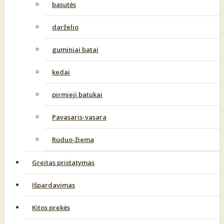
basutės
darželio
guminiai batai
kedai
pirmieji batukai
Pavasaris-vasara
Ruduo-žiema
Greitas pristatymas
Išpardavimas
Kitos prekės