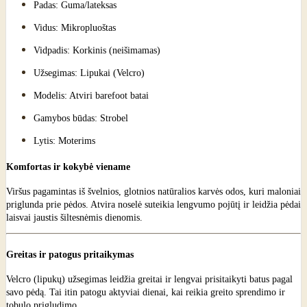
Padas: Guma/lateksas
Vidus: Mikropluoštas
Vidpadis: Korkinis (neišimamas)
Užsegimas: Lipukai (Velcro)
Modelis: Atviri barefoot batai
Gamybos būdas: Strobel
Lytis: Moterims
Komfortas ir kokybė viename
Viršus pagamintas iš švelnios, glotnios natūralios karvės odos, kuri maloniai
priglunda prie pėdos. Atvira noselė suteikia lengvumo pojūtį ir leidžia pėdai
laisvai jaustis šiltesnėmis dienomis.
Greitas ir patogus pritaikymas
Velcro (lipukų) užsegimas leidžia greitai ir lengvai prisitaikyti batus pagal
savo pėdą. Tai itin patogu aktyviai dienai, kai reikia greito sprendimo ir
tobulo prigludimo.