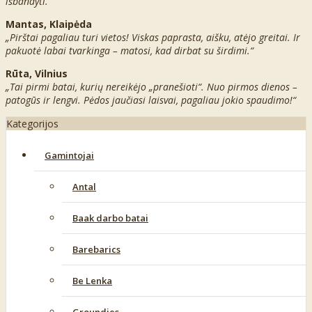
išbandyti.“
Mantas, Klaipėda
„Pirštai pagaliau turi vietos! Viskas paprasta, aišku, atėjo greitai. Ir
pakuotė labai tvarkinga – matosi, kad dirbat su širdimi.“
Rūta, Vilnius
„Tai pirmi batai, kurių nereikėjo „pranešioti“. Nuo pirmos dienos –
patogūs ir lengvi. Pėdos jaučiasi laisvai, pagaliau jokio spaudimo!“
Kategorijos
Gamintojai
Antal
Baak darbo batai
Barebarics
Be Lenka