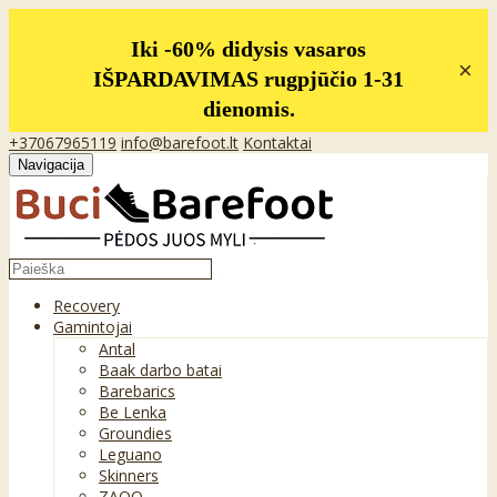
Iki -60% didysis vasaros
×
IŠPARDAVIMAS rugpjūčio 1-31
dienomis.
+37067965119
info@barefoot.lt
Kontaktai
Navigacija
Recovery
Gamintojai
Antal
Baak darbo batai
Barebarics
Be Lenka
Groundies
Leguano
Skinners
ZAQQ