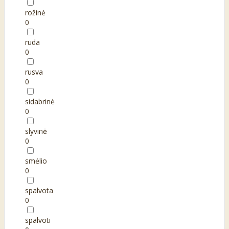
rožinė
0
ruda
0
rusva
0
sidabrinė
0
slyvinė
0
smėlio
0
spalvota
0
spalvoti