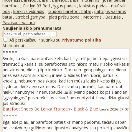
moteriški barefoot batai
,
barefoot batai moterims
,
Josef Seibel
barefoot
,
Caitlyn 03 Red
,
lygus padas
,
lankstus padas
,
natūrali
oda
,
korkinis vidpadis
,
raudoni barefoot batai
,
patogūs vasaros
batai
,
Strobel gamyba
,
plati pirštų zona
,
Moterims
,
Basutės
,
Pavasaris-vasara
Naujienlaiškio prenumerata
Aš perskaičiau ir sutinku su
Privatumo politika
Atsiliepimai
⭐⭐⭐⭐⭐
Sveiki, su šiais barefoot’ais kelis kart slystelėjo, bet nepalyginsi su
treniruočių kedais, su barefoot’ais šito hike’o metu ir šoko vaikas ir
ant akmenų didelių lipo ir nieko. Dar turim gerą palyginimą. diena
prieš važiavom iki krioklių ir avėjo adidas treniruočių batus iki
krioklių, nebuvom pasiskaitę, kad ten mūsų lauks hike’as iki jų,
slydo ant kiekvieno akmens. Dar svarbu paminės, kad barefoot
niekur nenutrynė ir nenuspaudė. 🙏🏼 Mano pačios kojos šiandien
“gyvybingos” pasiruošusios sekančiam nuotykiui. Labai džiaugiuosi
jus atradusi
Barefoot Shoes Be Lenka Trailtech - Black & Blue
Laura
2026-07-07
⭐⭐⭐⭐⭐
Ilgai abejojau, ar barefoot batai tiks mano pėdoms, tačiau dabar
neįsivaizduoju grįžimo prie įprastos avalynės. Jau po kelių savaičių