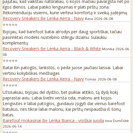
pajutau, kad vaikštau natūraliau, o kojos mažiau pavargsta net po
ilgos dienos. Labai patiko lengvumas ir plati pirštų zona.
Rekomenduoju visiems, kurie vertina komfortą ir sveiką judėjimą.
Recovery Sneakers Be Lenka Aerra - Navy
Rasa
2026-06-08
⭐⭐⭐⭐⭐
Bijojau, kad barefoot batai atrodys per daug sportiškai, tačiau
pasirinktas modelis nustebino stilingu dizainu. Sulaukiu
komplimentų
Recovery Sneakers Be Lenka Aerra - Black & White
Monika
2026-06-
08
⭐⭐⭐⭐⭐
Batai itin patogūs, lankstūs, o pėda juose jaučiasi laisvai. Labai
vertinu kokybiškas medžiagas
Recovery Sneakers Be Lenka Aerra - Navy
Tomas
2026-06-08
⭐⭐⭐⭐⭐
Užsisakiau, bijojau dėl dydžio, bet puikiai atitiko, tą dydį kokį
paprastai aviu. Labai švelni versta oda, malonu ant kojos.
Lengvutės ir labai patogios, gundausi įsigyti dar vienus barefoot
batukus, nes tikrai labai malonu, kai pirštų nespaudžia iš šonų
batas.
Barefoot mokasinai Be Lenka Bianca - visiškai juoda
Ieva Dumčiūtė
2026-05-14
⭐⭐⭐⭐⭐