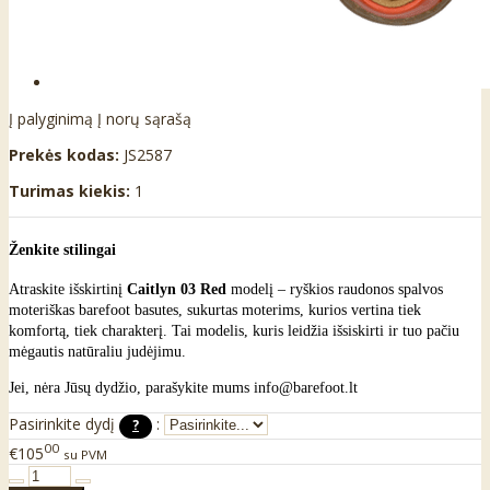
Į palyginimą
Į norų sąrašą
Prekės kodas:
JS2587
Turimas kiekis:
1
Ženkite stilingai
Atraskite išskirtinį
Caitlyn 03 Red
modelį – ryškios raudonos spalvos
moteriškas barefoot basutes, sukurtas moterims, kurios vertina tiek
komfortą, tiek charakterį. Tai modelis, kuris leidžia išsiskirti ir tuo pačiu
mėgautis natūraliu judėjimu.
Jei, nėra Jūsų dydžio, parašykite mums info@barefoot.lt
Pasirinkite dydį
:
?
00
€105
su PVM