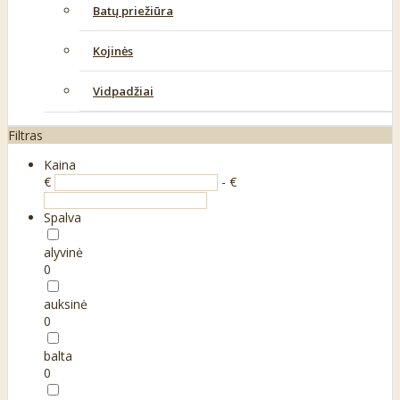
Batų priežiūra
Kojinės
Vidpadžiai
Filtras
Kaina
€
- €
Spalva
alyvinė
0
auksinė
0
balta
0