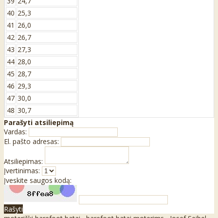
39
24,7
40
25,3
41
26,0
42
26,7
43
27,3
44
28,0
45
28,7
46
29,3
47
30,0
48
30,7
Parašyti atsiliepimą
Vardas:
El. pašto adresas:
Atsiliepimas:
Įvertinimas:
Įveskite saugos kodą:
Rašyti