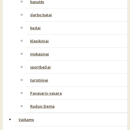
basutės
darbo batai
kedai
klasikiniai
mokasinai
sportbačiai
turistiniai
Pavasaris-vasara
Ruduo-žiema
Vaikams