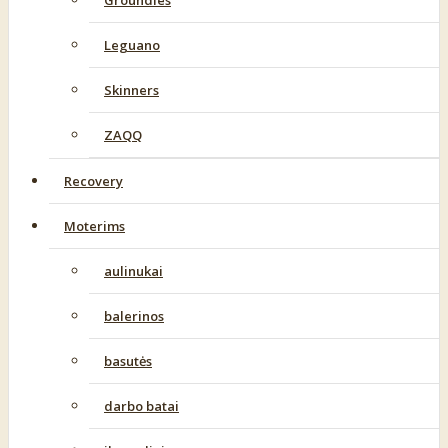
Groundies
Leguano
Skinners
ZAQQ
Recovery
Moterims
aulinukai
balerinos
basutės
darbo batai