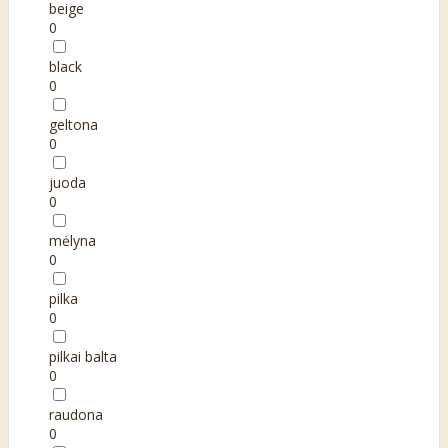
beige
0
black
0
geltona
0
juoda
0
mėlyna
0
pilka
0
pilkai balta
0
raudona
0