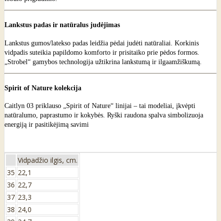
Lankstus padas ir natūralus judėjimas
Lankstus gumos/latekso padas leidžia pėdai judėti natūraliai. Korkinis
vidpadis suteikia papildomo komforto ir prisitaiko prie pėdos formos.
„Strobel“ gamybos technologija užtikrina lankstumą ir ilgaamžiškumą.
Spirit of Nature kolekcija
Caitlyn 03 priklauso „Spirit of Nature“ linijai – tai modeliai, įkvėpti
natūralumo, paprastumo ir kokybės. Ryški raudona spalva simbolizuoja
energiją ir pasitikėjimą savimi
Vidpadžio ilgis, cm.
35
22,1
36
22,7
37
23,3
38
24,0