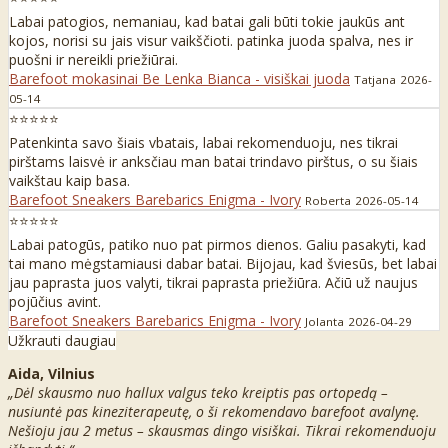
Labai patogios, nemaniau, kad batai gali būti tokie jaukūs ant
kojos, norisi su jais visur vaikščioti. patinka juoda spalva, nes ir
puošni ir nereikli priežiūrai.
Barefoot mokasinai Be Lenka Bianca - visiškai juoda
Tatjana
2026-
05-14
⭐⭐⭐⭐⭐
Patenkinta savo šiais vbatais, labai rekomenduoju, nes tikrai
pirštams laisvė ir anksčiau man batai trindavo pirštus, o su šiais
vaikštau kaip basa.
Barefoot Sneakers Barebarics Enigma - Ivory
Roberta
2026-05-14
⭐⭐⭐⭐⭐
Labai patogūs, patiko nuo pat pirmos dienos. Galiu pasakyti, kad
tai mano mėgstamiausi dabar batai. Bijojau, kad šviesūs, bet labai
jau paprasta juos valyti, tikrai paprasta priežiūra. Ačiū už naujus
pojūčius avint.
Barefoot Sneakers Barebarics Enigma - Ivory
Jolanta
2026-04-29
Užkrauti daugiau
Aida, Vilnius
„Dėl skausmo nuo hallux valgus teko kreiptis pas ortopedą –
nusiuntė pas kineziterapeutę, o ši rekomendavo barefoot avalynę.
Nešioju jau 2 metus – skausmas dingo visiškai. Tikrai rekomenduoju