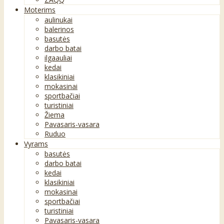
Moterims
aulinukai
balerinos
basutės
darbo batai
ilgaauliai
kedai
klasikiniai
mokasinai
sportbačiai
turistiniai
Žiema
Pavasaris-vasara
Ruduo
Vyrams
basutės
darbo batai
kedai
klasikiniai
mokasinai
sportbačiai
turistiniai
Pavasaris-vasara