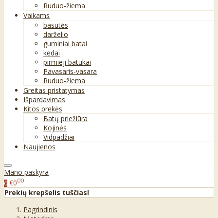
Ruduo-žiema
Vaikams
basutės
darželio
guminiai batai
kedai
pirmieji batukai
Pavasaris-vasara
Ruduo-žiema
Greitas pristatymas
Išpardavimas
Kitos prekės
Batų priežiūra
Kojinės
Vidpadžiai
Naujienos
Mano paskyra
00
€0
0
Prekių krepšelis tuščias!
Pagrindinis