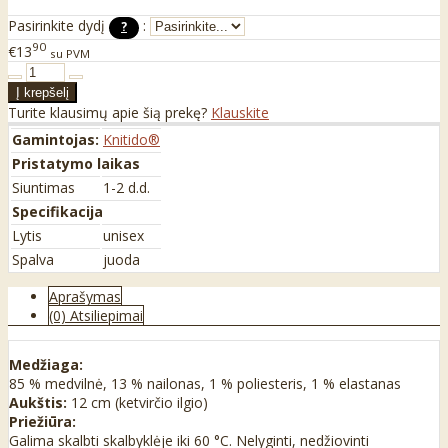
Pasirinkite dydį
:
?
90
€13
su PVM
Turite klausimų apie šią prekę?
Klauskite
Gamintojas:
Knitido®
Pristatymo laikas
Siuntimas
1-2 d.d.
Specifikacija
Lytis
unisex
Spalva
juoda
Aprašymas
(0) Atsiliepimai
Medžiaga:
85 % medvilnė, 13 % nailonas, 1 % poliesteris, 1 % elastanas
Aukštis:
12 cm (ketvirčio ilgio)
Priežiūra:
Galima skalbti skalbyklėje iki 60 °C. Nelyginti, nedžiovinti