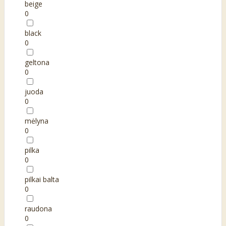
beige
0
black
0
geltona
0
juoda
0
mėlyna
0
pilka
0
pilkai balta
0
raudona
0