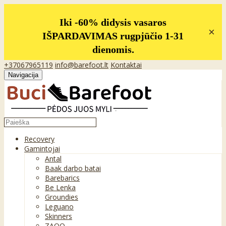
Iki -60% didysis vasaros
×
IŠPARDAVIMAS rugpjūčio 1-31
dienomis.
+37067965119
info@barefoot.lt
Kontaktai
Navigacija
Recovery
Gamintojai
Antal
Baak darbo batai
Barebarics
Be Lenka
Groundies
Leguano
Skinners
ZAQQ