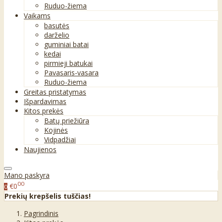
Ruduo-žiema
Vaikams
basutės
darželio
guminiai batai
kedai
pirmieji batukai
Pavasaris-vasara
Ruduo-žiema
Greitas pristatymas
Išpardavimas
Kitos prekės
Batų priežiūra
Kojinės
Vidpadžiai
Naujienos
Mano paskyra
00
€0
0
Prekių krepšelis tuščias!
Pagrindinis