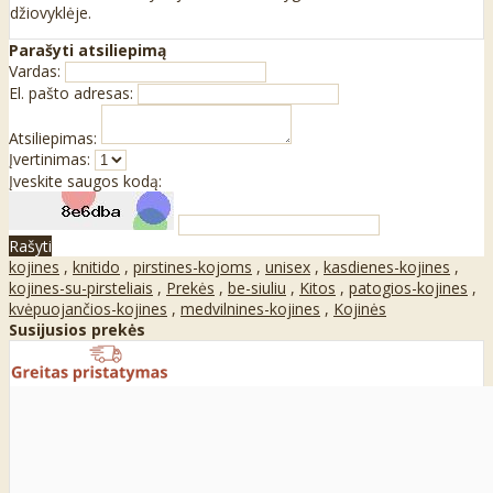
džiovyklėje.
Parašyti atsiliepimą
Vardas:
El. pašto adresas:
Atsiliepimas:
Įvertinimas:
Įveskite saugos kodą:
Rašyti
kojines
,
knitido
,
pirstines-kojoms
,
unisex
,
kasdienes-kojines
,
kojines-su-pirsteliais
,
Prekės
,
be-siuliu
,
Kitos
,
patogios-kojines
,
kvėpuojančios-kojines
,
medvilnines-kojines
,
Kojinės
Susijusios prekės