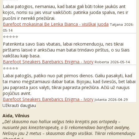
Labai patogios, nemaniau, kad batai gali būti tokie jaukūs ant
kojos, norisi su jais visur vaikščioti. patinka juoda spalva, nes ir
puošni ir nereikli priežiūrai.
Barefoot mokasinai Be Lenka Bianca - visiškai juoda
Tatjana
2026-
05-14
⭐⭐⭐⭐⭐
Patenkinta savo šiais vbatais, labai rekomenduoju, nes tikrai
pirštams laisvė ir anksčiau man batai trindavo pirštus, o su šiais
vaikštau kaip basa.
Barefoot Sneakers Barebarics Enigma - Ivory
Roberta
2026-05-14
⭐⭐⭐⭐⭐
Labai patogūs, patiko nuo pat pirmos dienos. Galiu pasakyti, kad
tai mano mėgstamiausi dabar batai. Bijojau, kad šviesūs, bet labai
jau paprasta juos valyti, tikrai paprasta priežiūra. Ačiū už naujus
pojūčius avint.
Barefoot Sneakers Barebarics Enigma - Ivory
Jolanta
2026-04-29
Užkrauti daugiau
Aida, Vilnius
„Dėl skausmo nuo hallux valgus teko kreiptis pas ortopedą –
nusiuntė pas kineziterapeutę, o ši rekomendavo barefoot avalynę.
Nešioju jau 2 metus – skausmas dingo visiškai. Tikrai rekomenduoju