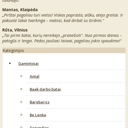
išbandyti.“
Mantas, Klaipėda
„Pirštai pagaliau turi vietos! Viskas paprasta, aišku, atėjo greitai. Ir
pakuotė labai tvarkinga – matosi, kad dirbat su širdimi.“
Rūta, Vilnius
„Tai pirmi batai, kurių nereikėjo „pranešioti“. Nuo pirmos dienos –
patogūs ir lengvi. Pėdos jaučiasi laisvai, pagaliau jokio spaudimo!“
Kategorijos
Gamintojai
Antal
Baak darbo batai
Barebarics
Be Lenka
Groundies