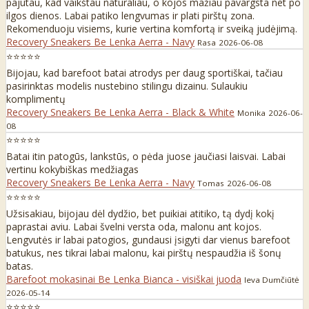
pajutau, kad vaikštau natūraliau, o kojos mažiau pavargsta net po
ilgos dienos. Labai patiko lengvumas ir plati pirštų zona.
Rekomenduoju visiems, kurie vertina komfortą ir sveiką judėjimą.
Recovery Sneakers Be Lenka Aerra - Navy
Rasa
2026-06-08
⭐⭐⭐⭐⭐
Bijojau, kad barefoot batai atrodys per daug sportiškai, tačiau
pasirinktas modelis nustebino stilingu dizainu. Sulaukiu
komplimentų
Recovery Sneakers Be Lenka Aerra - Black & White
Monika
2026-06-
08
⭐⭐⭐⭐⭐
Batai itin patogūs, lankstūs, o pėda juose jaučiasi laisvai. Labai
vertinu kokybiškas medžiagas
Recovery Sneakers Be Lenka Aerra - Navy
Tomas
2026-06-08
⭐⭐⭐⭐⭐
Užsisakiau, bijojau dėl dydžio, bet puikiai atitiko, tą dydį kokį
paprastai aviu. Labai švelni versta oda, malonu ant kojos.
Lengvutės ir labai patogios, gundausi įsigyti dar vienus barefoot
batukus, nes tikrai labai malonu, kai pirštų nespaudžia iš šonų
batas.
Barefoot mokasinai Be Lenka Bianca - visiškai juoda
Ieva Dumčiūtė
2026-05-14
⭐⭐⭐⭐⭐