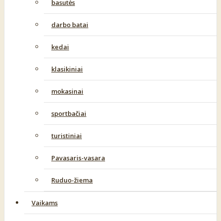
basutės
darbo batai
kedai
klasikiniai
mokasinai
sportbačiai
turistiniai
Pavasaris-vasara
Ruduo-žiema
Vaikams