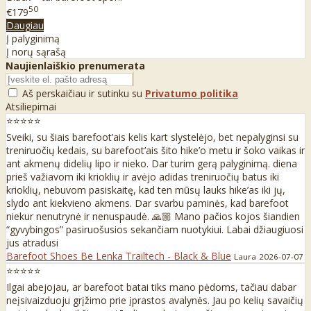
50
€179
Daugiau
Į palyginimą
Į norų sąrašą
Naujienlaiškio prenumerata
Aš perskaičiau ir sutinku su
Privatumo politika
Atsiliepimai
⭐⭐⭐⭐⭐
Sveiki, su šiais barefoot’ais kelis kart slystelėjo, bet nepalyginsi su
treniruočių kedais, su barefoot’ais šito hike’o metu ir šoko vaikas ir
ant akmenų didelių lipo ir nieko. Dar turim gerą palyginimą. diena
prieš važiavom iki krioklių ir avėjo adidas treniruočių batus iki
krioklių, nebuvom pasiskaitę, kad ten mūsų lauks hike’as iki jų,
slydo ant kiekvieno akmens. Dar svarbu paminės, kad barefoot
niekur nenutrynė ir nenuspaudė. 🙏🏼 Mano pačios kojos šiandien
“gyvybingos” pasiruošusios sekančiam nuotykiui. Labai džiaugiuosi
jus atradusi
Barefoot Shoes Be Lenka Trailtech - Black & Blue
Laura
2026-07-07
⭐⭐⭐⭐⭐
Ilgai abejojau, ar barefoot batai tiks mano pėdoms, tačiau dabar
neįsivaizduoju grįžimo prie įprastos avalynės. Jau po kelių savaičių