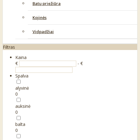
Batų priežiūra
Kojinės
Vidpadžiai
Filtras
Kaina
€
- €
Spalva
alyvinė
0
auksinė
0
balta
0