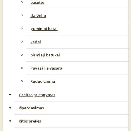
basutės
darželio
guminiai batai
kedai
pirmieji batukai
Pavasaris-vasara
Ruduo-žiema
Greitas pristatymas
Išpardavimas
Kitos prekės