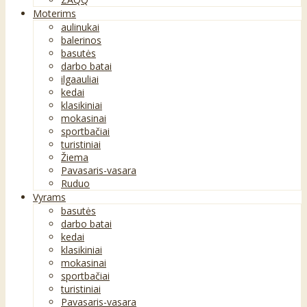
Moterims
aulinukai
balerinos
basutės
darbo batai
ilgaauliai
kedai
klasikiniai
mokasinai
sportbačiai
turistiniai
Žiema
Pavasaris-vasara
Ruduo
Vyrams
basutės
darbo batai
kedai
klasikiniai
mokasinai
sportbačiai
turistiniai
Pavasaris-vasara