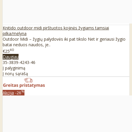
Knitido outdoor midi pirštuotos kojinės žygiams tamsiai
pilka/mėlyna
Outdoor Midi – žygių palydovės iki pat tikslo Net ir geriausi žygio
batai neduos naudos, je..
40
€25
Daugiau
35-38
39-42
43-46
Į palyginimą
Į norų sąrašą
%
Akcija
-26