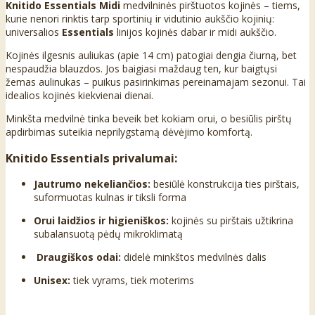
Knitido Essentials Midi
medvilninės pirštuotos kojinės – tiems,
kurie nenori rinktis tarp sportinių ir vidutinio aukščio kojinių:
universalios
Essentials
linijos kojinės dabar ir midi aukščio.
Kojinės ilgesnis auliukas (apie 14 cm) patogiai dengia čiurną, bet
nespaudžia blauzdos. Jos baigiasi maždaug ten, kur baigtųsi
žemas aulinukas – puikus pasirinkimas pereinamajam sezonui. Tai
idealios kojinės kiekvienai dienai.
Minkšta medvilnė tinka beveik bet kokiam orui, o besiūlis pirštų
apdirbimas suteikia neprilygstamą dėvėjimo komfortą.
Knitido Essentials
privalumai:
Jautrumo nekeliančios:
besiūlė konstrukcija ties pirštais,
suformuotas kulnas ir tiksli forma
Orui laidžios ir higieniškos:
kojinės su pirštais užtikrina
subalansuotą pėdų mikroklimatą
Draugiškos odai:
didelė minkštos medvilnės dalis
Unisex:
tiek vyrams, tiek moterims