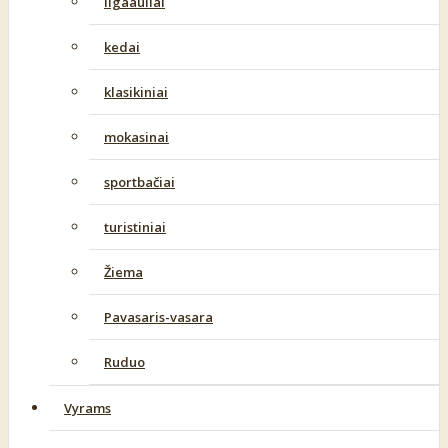
ilgaauliai
kedai
klasikiniai
mokasinai
sportbačiai
turistiniai
Žiema
Pavasaris-vasara
Ruduo
Vyrams