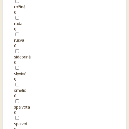
rožinė
0
ruda
0
rusva
0
sidabrinė
0
slyvinė
0
smėlio
0
spalvota
0
spalvoti