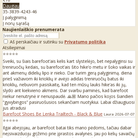
Daugiau
35-38
39-42
43-46
Į palyginimą
Į norų sąrašą
Naujienlaiškio prenumerata
Aš perskaičiau ir sutinku su
Privatumo politika
Atsiliepimai
⭐⭐⭐⭐⭐
Sveiki, su šiais barefoot’ais kelis kart slystelėjo, bet nepalyginsi su
treniruočių kedais, su barefoot’ais šito hike’o metu ir šoko vaikas ir
ant akmenų didelių lipo ir nieko. Dar turim gerą palyginimą. diena
prieš važiavom iki krioklių ir avėjo adidas treniruočių batus iki
krioklių, nebuvom pasiskaitę, kad ten mūsų lauks hike’as iki jų,
slydo ant kiekvieno akmens. Dar svarbu paminės, kad barefoot
niekur nenutrynė ir nenuspaudė. 🙏🏼 Mano pačios kojos šiandien
“gyvybingos” pasiruošusios sekančiam nuotykiui. Labai džiaugiuosi
jus atradusi
Barefoot Shoes Be Lenka Trailtech - Black & Blue
Laura
2026-07-07
⭐⭐⭐⭐⭐
Ilgai abejojau, ar barefoot batai tiks mano pėdoms, tačiau dabar
neįsivaizduoju grįžimo prie įprastos avalynės. Jau po kelių savaičių