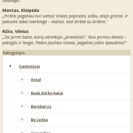
išbandyti.“
Mantas, Klaipėda
„Pirštai pagaliau turi vietos! Viskas paprasta, aišku, atėjo greitai. Ir
pakuotė labai tvarkinga – matosi, kad dirbat su širdimi.“
Rūta, Vilnius
„Tai pirmi batai, kurių nereikėjo „pranešioti“. Nuo pirmos dienos –
patogūs ir lengvi. Pėdos jaučiasi laisvai, pagaliau jokio spaudimo!“
Kategorijos
Gamintojai
Antal
Baak darbo batai
Barebarics
Be Lenka