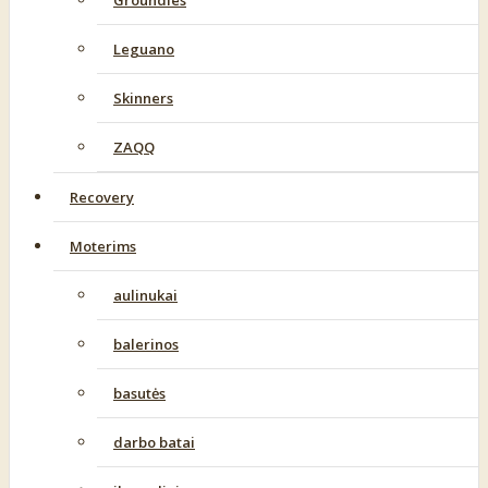
Groundies
Leguano
Skinners
ZAQQ
Recovery
Moterims
aulinukai
balerinos
basutės
darbo batai