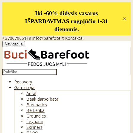
Iki -60% didysis vasaros
×
IŠPARDAVIMAS rugpjūčio 1-31
dienomis.
+37067965119
info@barefoot.lt
Kontaktai
Navigacija
Recovery
Gamintojai
Antal
Baak darbo batai
Barebarics
Be Lenka
Groundies
Leguano
Skinners
ZAQQ