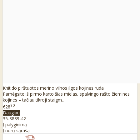
Knitido pirštuotos merino vilnos ilgos kojinės ruda
Pamėgsite iš pirmo karto šias mielas, spalvingo rašto žiemines
kojines – tačiau tikroji staigm..
90
€28
Daugiau
35-38
39-42
Į palyginimą
Į norų sąrašą