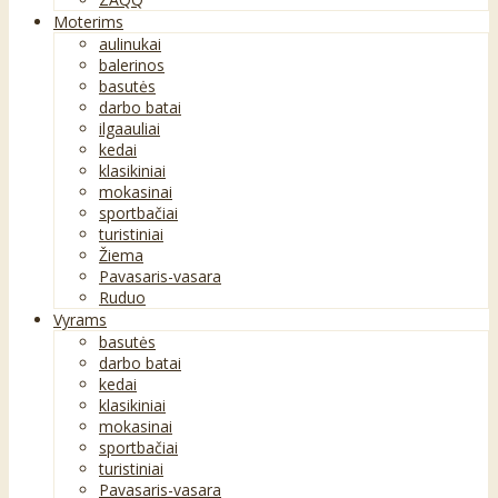
Moterims
aulinukai
balerinos
basutės
darbo batai
ilgaauliai
kedai
klasikiniai
mokasinai
sportbačiai
turistiniai
Žiema
Pavasaris-vasara
Ruduo
Vyrams
basutės
darbo batai
kedai
klasikiniai
mokasinai
sportbačiai
turistiniai
Pavasaris-vasara