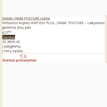
Knitido YAMA POSTURE rožinė
Pirštuotos kojinės KNITIDO PLUS „YAMA“ POSTURE – Laikysenos
gerinimui Jūsų pati..
40
€27
Daugiau
35-38
39-42
Į palyginimą
Į norų sąrašą