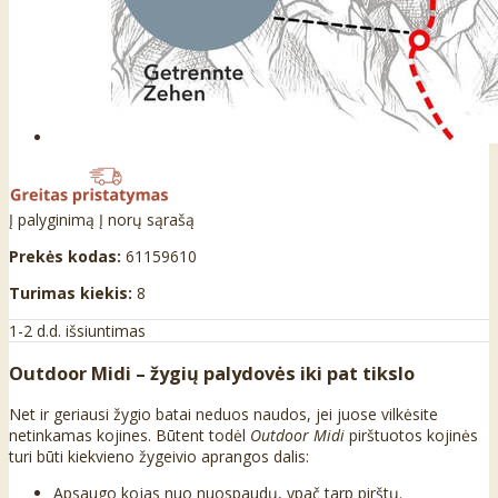
Į palyginimą
Į norų sąrašą
Prekės kodas:
61159610
Turimas kiekis:
8
1-2 d.d. išsiuntimas
Outdoor Midi – žygių palydovės iki pat tikslo
Net ir geriausi žygio batai neduos naudos, jei juose vilkėsite
netinkamas kojines. Būtent todėl
Outdoor Midi
pirštuotos kojinės
turi būti kiekvieno žygeivio aprangos dalis:
Apsaugo kojas nuo nuospaudų, ypač tarp pirštų.