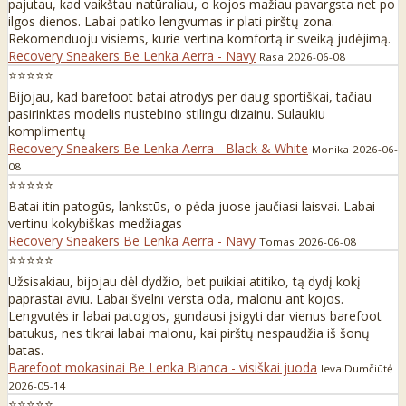
pajutau, kad vaikštau natūraliau, o kojos mažiau pavargsta net po
ilgos dienos. Labai patiko lengvumas ir plati pirštų zona.
Rekomenduoju visiems, kurie vertina komfortą ir sveiką judėjimą.
Recovery Sneakers Be Lenka Aerra - Navy
Rasa
2026-06-08
⭐⭐⭐⭐⭐
Bijojau, kad barefoot batai atrodys per daug sportiškai, tačiau
pasirinktas modelis nustebino stilingu dizainu. Sulaukiu
komplimentų
Recovery Sneakers Be Lenka Aerra - Black & White
Monika
2026-06-
08
⭐⭐⭐⭐⭐
Batai itin patogūs, lankstūs, o pėda juose jaučiasi laisvai. Labai
vertinu kokybiškas medžiagas
Recovery Sneakers Be Lenka Aerra - Navy
Tomas
2026-06-08
⭐⭐⭐⭐⭐
Užsisakiau, bijojau dėl dydžio, bet puikiai atitiko, tą dydį kokį
paprastai aviu. Labai švelni versta oda, malonu ant kojos.
Lengvutės ir labai patogios, gundausi įsigyti dar vienus barefoot
batukus, nes tikrai labai malonu, kai pirštų nespaudžia iš šonų
batas.
Barefoot mokasinai Be Lenka Bianca - visiškai juoda
Ieva Dumčiūtė
2026-05-14
⭐⭐⭐⭐⭐