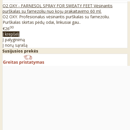
O2 OXY - FARNESOL SPRAY FOR SWEATY FEET Vėsinantis
purškalas su farnezoliu nuo kojų prakaitavimo 60 ml.
O2 OXY. Profesionalus vėsinantis purškalas su farnezoliu.
Purškalas skirtas pėdų odai, linkusiai gau..
00
€26
Į krepšelį
Į palyginimą
Į norų sąrašą
Susijusios prekės