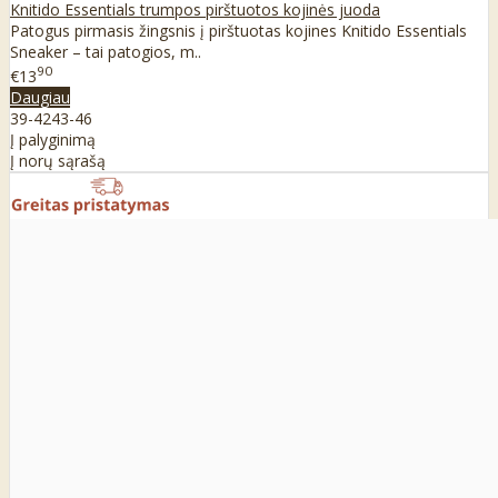
Knitido Essentials trumpos pirštuotos kojinės juoda
Patogus pirmasis žingsnis į pirštuotas kojines Knitido Essentials
Sneaker – tai patogios, m..
90
€13
Daugiau
39-42
43-46
Į palyginimą
Į norų sąrašą