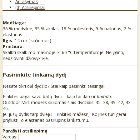
Aprašymas
(0) Atsiliepimai
Medžiaga:
36 % medvilnė, 35 % akrilas, 18 % poliesteris, 9 % nailonas, 2 %
elastanas
Ilgis:
14 cm (iki čiurnos)
Priežiūra:
Skalbti skalbimo mašinoje iki 60 °C temperatūroje. Nelyginti,
nedžiovinti džiovyklėje.
Pasirinkite tinkamą dydį
Nesate tikri dėl dydžio? Štai kaip pasirinkti teisingai:
Rinkitės pagal savo batų dydį – kaip tai daro ir
Knitido
.
Outdoor Midi modelis siūlomas šiais dydžiais: 35–38, 39–42, 43–
46.
Jei jūsų dydis tarp dviejų – rinkitės mažesnį. Kojinės turi gerai
priglusti, o elastanas pasirūpins lankstumu.
Parašyti atsiliepimą
Vardas: