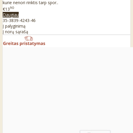
kurie nenori rinktis tarp spor..
90
€13
Daugiau
35-38
39-42
43-46
Į palyginimą
Į norų sąrašą