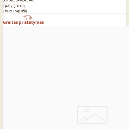
Į palyginimą
Į norų sąrašą