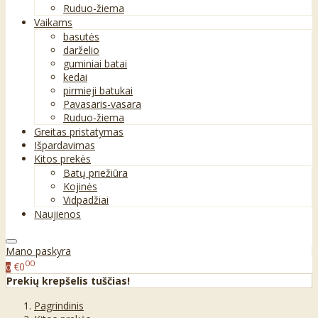
Ruduo-žiema
Vaikams
basutės
darželio
guminiai batai
kedai
pirmieji batukai
Pavasaris-vasara
Ruduo-žiema
Greitas pristatymas
Išpardavimas
Kitos prekės
Batų priežiūra
Kojinės
Vidpadžiai
Naujienos
Mano paskyra
00
€0
0
Prekių krepšelis tuščias!
Pagrindinis