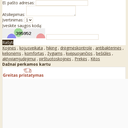
El. pašto adresas:
Atsiliepimas:
Įvertinimas:
Įveskite saugos kodą:
Rašyti
Kojinės
,
kojųsveikata
,
hiking
,
drėgmėskontrolė
,
antibakterinės
,
kelionėms
,
komfortas
,
žygiams
,
kvėpuojančios
,
bešiūlės
,
aktyviamjudėjimui
,
pirštuotoskojinės
,
Prekės
,
Kitos
Dažnai perkamos kartu