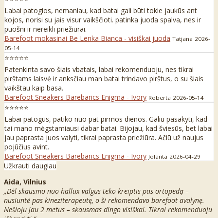
Labai patogios, nemaniau, kad batai gali būti tokie jaukūs ant
kojos, norisi su jais visur vaikščioti. patinka juoda spalva, nes ir
puošni ir nereikli priežiūrai.
Barefoot mokasinai Be Lenka Bianca - visiškai juoda
Tatjana
2026-
05-14
⭐⭐⭐⭐⭐
Patenkinta savo šiais vbatais, labai rekomenduoju, nes tikrai
pirštams laisvė ir anksčiau man batai trindavo pirštus, o su šiais
vaikštau kaip basa.
Barefoot Sneakers Barebarics Enigma - Ivory
Roberta
2026-05-14
⭐⭐⭐⭐⭐
Labai patogūs, patiko nuo pat pirmos dienos. Galiu pasakyti, kad
tai mano mėgstamiausi dabar batai. Bijojau, kad šviesūs, bet labai
jau paprasta juos valyti, tikrai paprasta priežiūra. Ačiū už naujus
pojūčius avint.
Barefoot Sneakers Barebarics Enigma - Ivory
Jolanta
2026-04-29
Užkrauti daugiau
Aida, Vilnius
„Dėl skausmo nuo hallux valgus teko kreiptis pas ortopedą –
nusiuntė pas kineziterapeutę, o ši rekomendavo barefoot avalynę.
Nešioju jau 2 metus – skausmas dingo visiškai. Tikrai rekomenduoju