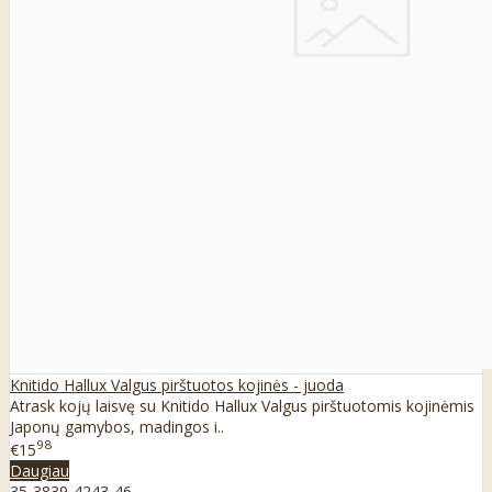
Knitido Hallux Valgus pirštuotos kojinės - juoda
Atrask kojų laisvę su Knitido Hallux Valgus pirštuotomis kojinėmis
Japonų gamybos, madingos i..
98
€15
Daugiau
35-38
39-42
43-46