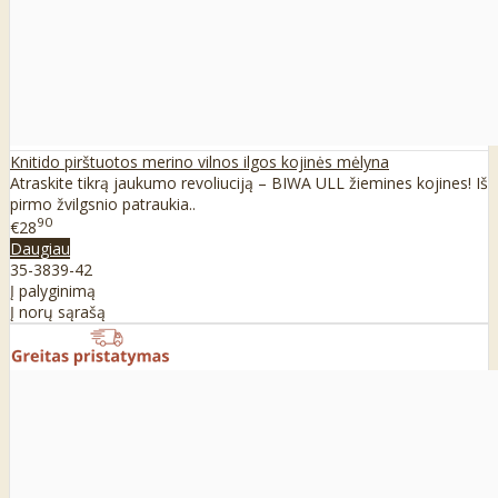
Knitido pirštuotos merino vilnos ilgos kojinės mėlyna
Atraskite tikrą jaukumo revoliuciją – BIWA ULL žiemines kojines! Iš
pirmo žvilgsnio patraukia..
90
€28
Daugiau
35-38
39-42
Į palyginimą
Į norų sąrašą