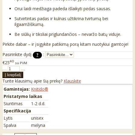
Orui laidi medžiaga padeda išlaikyti pėdas sausas.
Sutvirtintas padas ir kulnas užtikrina tvirtumą bei
ilgaamžiškumą.
Be siūlių ir tiksliai priglundančios – nevaržo batų viduje.
Pirkite dabar – ir įsigykite patikimą porą kitam nuotykiui gamtoje!
Pasirinkite dydį
:
?
40
€25
su PVM
Turite klausimų apie šią prekę?
Klauskite
Gamintojas:
Knitido®
Pristatymo laikas
Siuntimas
1-2 d.d.
Specifikacija
Lytis
unisex
Spalva
mėlyna