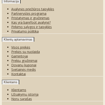
Informacija
Avalynės priežiūros taisyklės
Partnerystės programa
Pristatymas ir grąžinimas
Kas yra barefoot avalynė?
Pirkimo sąlygos ir taisyklės
Privatumo politika
Klientų aptarnavimas
Visos prekės
Prekės su nuolaida
Gamintojai
Prekių grąžinimai
Dovanų kuponai
Svetainės medis
Kontaktai
Klientams
Klientams
Užsakymų istorija
Norų sąrašas