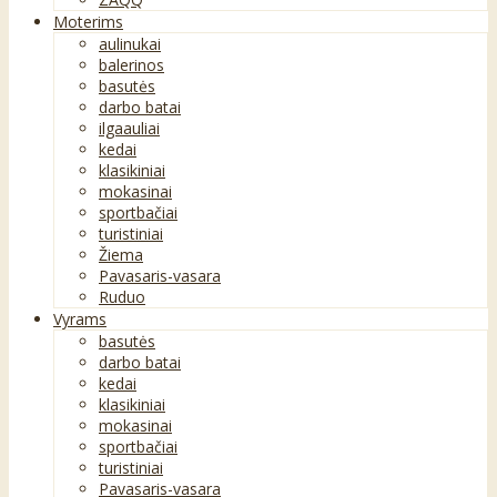
Moterims
aulinukai
balerinos
basutės
darbo batai
ilgaauliai
kedai
klasikiniai
mokasinai
sportbačiai
turistiniai
Žiema
Pavasaris-vasara
Ruduo
Vyrams
basutės
darbo batai
kedai
klasikiniai
mokasinai
sportbačiai
turistiniai
Pavasaris-vasara