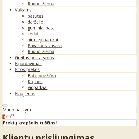
Ruduo-žiema
Vaikams
basutės
darželio
guminiai batai
kedai
pirmieji batukai
Pavasaris-vasara
Ruduo-žiema
Greitas pristatymas
Išpardavimas
Kitos prekės
Batų priežiūra
Kojinės
Vidpadžiai
Naujienos
Mano paskyra
00
€0
0
Prekių krepšelis tuščias!
Klientų prisijungimas