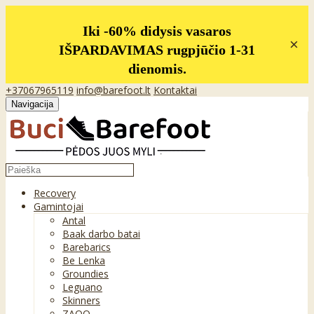
Iki -60% didysis vasaros
×
IŠPARDAVIMAS rugpjūčio 1-31
dienomis.
+37067965119
info@barefoot.lt
Kontaktai
Navigacija
Recovery
Gamintojai
Antal
Baak darbo batai
Barebarics
Be Lenka
Groundies
Leguano
Skinners
ZAQQ