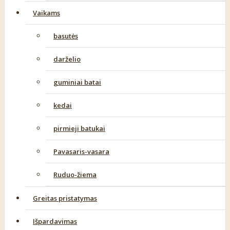
Vaikams
basutės
darželio
guminiai batai
kedai
pirmieji batukai
Pavasaris-vasara
Ruduo-žiema
Greitas pristatymas
Išpardavimas