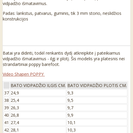
vidpadžio išmatavimus.
Padas: lankstus, patvarus, guminis, tik 3 mm storio, neslidžios
konstrukcijos
Batai yra didinti, todėl renkantis dydį atkreipkite į pateikiamus
vidpadžio išmatavimus - ilgį ir plotį. Šis modelis yra platesnis nei
strandartiniai poppy barefoot.
Video Shapen POPPY
BATO VIDPADŽIO ILGIS CM.
BATO VIDPADŽIO PLOTIS CM.
37
24,9
9,3
38
25,4
9,5
39
26,3
9,7
40
26,8
9,9
41
27,4
10,1
42
28,1
10,3