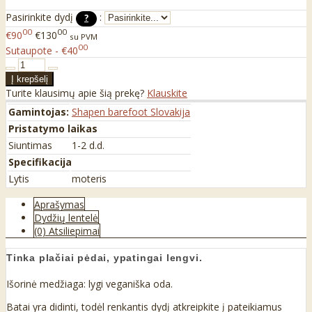
Pasirinkite dydį
:
?
00
00
€90
€130
su PVM
00
Sutaupote - €40
Turite klausimų apie šią prekę?
Klauskite
Gamintojas:
Shapen barefoot Slovakija
Pristatymo laikas
Siuntimas
1-2 d.d.
Specifikacija
Lytis
moteris
Aprašymas
Dydžių lentelė
(0) Atsiliepimai
Tinka plačiai pėdai, ypatingai lengvi.
Išorinė medžiaga: lygi veganiška oda.
Batai yra didinti, todėl renkantis dydį atkreipkite į pateikiamus