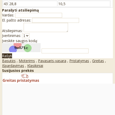
43
28,8
10,5
Parašyti atsiliepimą
Vardas:
El. pašto adresas:
Atsiliepimas:
Įvertinimas:
Įveskite saugos kodą:
Rašyti
Basutės
,
Moterims
,
Pavasaris-vasara
,
Pristatymas
,
Greitas
,
Išpardavimas
,
Klasikiniai
Susijusios prekės