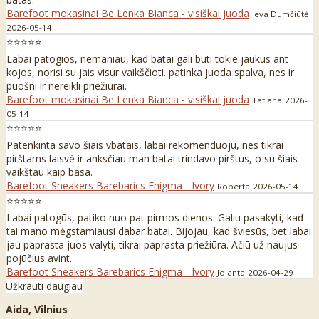
Barefoot mokasinai Be Lenka Bianca - visiškai juoda
Ieva Dumčiūtė
2026-05-14
⭐⭐⭐⭐⭐
Labai patogios, nemaniau, kad batai gali būti tokie jaukūs ant
kojos, norisi su jais visur vaikščioti. patinka juoda spalva, nes ir
puošni ir nereikli priežiūrai.
Barefoot mokasinai Be Lenka Bianca - visiškai juoda
Tatjana
2026-
05-14
⭐⭐⭐⭐⭐
Patenkinta savo šiais vbatais, labai rekomenduoju, nes tikrai
pirštams laisvė ir anksčiau man batai trindavo pirštus, o su šiais
vaikštau kaip basa.
Barefoot Sneakers Barebarics Enigma - Ivory
Roberta
2026-05-14
⭐⭐⭐⭐⭐
Labai patogūs, patiko nuo pat pirmos dienos. Galiu pasakyti, kad
tai mano mėgstamiausi dabar batai. Bijojau, kad šviesūs, bet labai
jau paprasta juos valyti, tikrai paprasta priežiūra. Ačiū už naujus
pojūčius avint.
Barefoot Sneakers Barebarics Enigma - Ivory
Jolanta
2026-04-29
Užkrauti daugiau
Aida, Vilnius