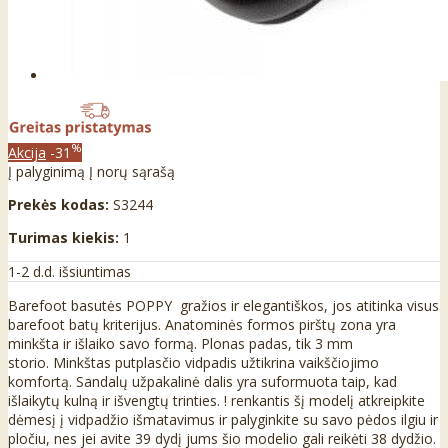
%
Akcija
-31
Į palyginimą
Į norų sąrašą
Prekės kodas:
S3244
Turimas kiekis:
1
1-2 d.d. išsiuntimas
Barefoot basutės POPPY gražios ir elegantiškos, jos atitinka visus
barefoot batų kriterijus. Anatominės formos pirštų zona yra
minkšta ir išlaiko savo formą. Plonas padas, tik 3 mm
storio. Minkštas putplasčio vidpadis užtikrina vaikščiojimo
komfortą. Sandalų užpakalinė dalis yra suformuota taip, kad
išlaikytų kulną ir išvengtų trinties. ! renkantis šį modelį atkreipkite
dėmesį į vidpadžio išmatavimus ir palyginkite su savo pėdos ilgiu ir
pločiu, nes jei avite 39 dydį jums šio modelio gali reikėti 38 dydžio.