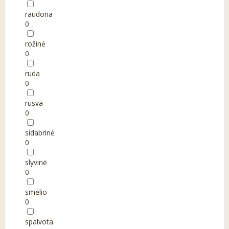
raudona
0
rožinė
0
ruda
0
rusva
0
sidabrinė
0
slyvinė
0
smėlio
0
spalvota