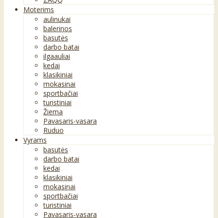
Moterims
aulinukai
balerinos
basutės
darbo batai
ilgaauliai
kedai
klasikiniai
mokasinai
sportbačiai
turistiniai
Žiema
Pavasaris-vasara
Ruduo
Vyrams
basutės
darbo batai
kedai
klasikiniai
mokasinai
sportbačiai
turistiniai
Pavasaris-vasara