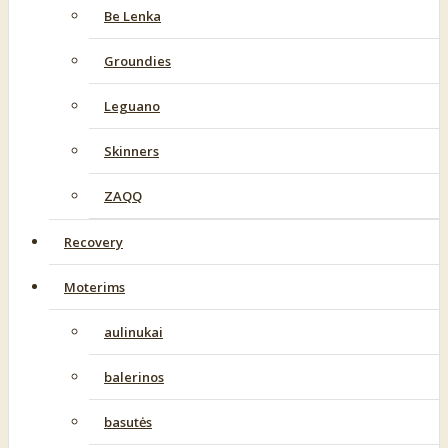
Be Lenka
Groundies
Leguano
Skinners
ZAQQ
Recovery
Moterims
aulinukai
balerinos
basutės