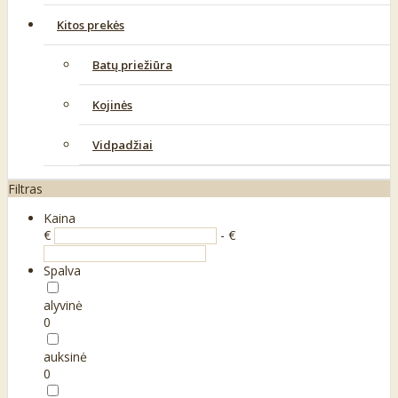
Kitos prekės
Batų priežiūra
Kojinės
Vidpadžiai
Filtras
Kaina
€
- €
Spalva
alyvinė
0
auksinė
0