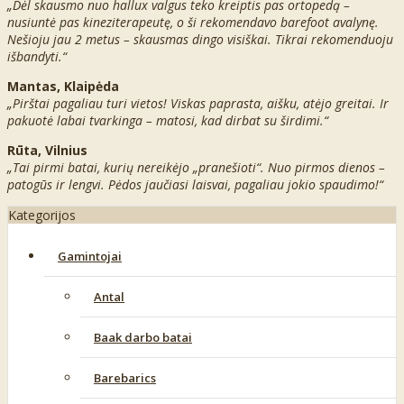
„Dėl skausmo nuo hallux valgus teko kreiptis pas ortopedą –
nusiuntė pas kineziterapeutę, o ši rekomendavo barefoot avalynę.
Nešioju jau 2 metus – skausmas dingo visiškai. Tikrai rekomenduoju
išbandyti.“
Mantas, Klaipėda
„Pirštai pagaliau turi vietos! Viskas paprasta, aišku, atėjo greitai. Ir
pakuotė labai tvarkinga – matosi, kad dirbat su širdimi.“
Rūta, Vilnius
„Tai pirmi batai, kurių nereikėjo „pranešioti“. Nuo pirmos dienos –
patogūs ir lengvi. Pėdos jaučiasi laisvai, pagaliau jokio spaudimo!“
Kategorijos
Gamintojai
Antal
Baak darbo batai
Barebarics