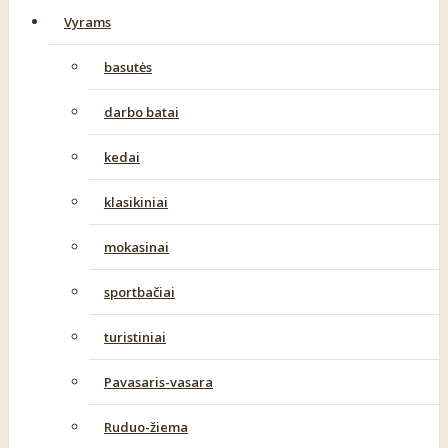
Vyrams
basutės
darbo batai
kedai
klasikiniai
mokasinai
sportbačiai
turistiniai
Pavasaris-vasara
Ruduo-žiema