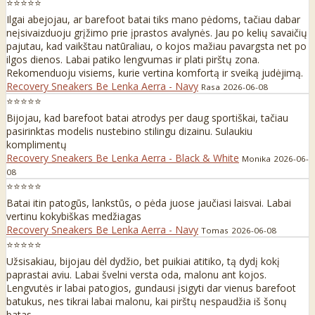
⭐⭐⭐⭐⭐
Ilgai abejojau, ar barefoot batai tiks mano pėdoms, tačiau dabar
neįsivaizduoju grįžimo prie įprastos avalynės. Jau po kelių savaičių
pajutau, kad vaikštau natūraliau, o kojos mažiau pavargsta net po
ilgos dienos. Labai patiko lengvumas ir plati pirštų zona.
Rekomenduoju visiems, kurie vertina komfortą ir sveiką judėjimą.
Recovery Sneakers Be Lenka Aerra - Navy
Rasa
2026-06-08
⭐⭐⭐⭐⭐
Bijojau, kad barefoot batai atrodys per daug sportiškai, tačiau
pasirinktas modelis nustebino stilingu dizainu. Sulaukiu
komplimentų
Recovery Sneakers Be Lenka Aerra - Black & White
Monika
2026-06-
08
⭐⭐⭐⭐⭐
Batai itin patogūs, lankstūs, o pėda juose jaučiasi laisvai. Labai
vertinu kokybiškas medžiagas
Recovery Sneakers Be Lenka Aerra - Navy
Tomas
2026-06-08
⭐⭐⭐⭐⭐
Užsisakiau, bijojau dėl dydžio, bet puikiai atitiko, tą dydį kokį
paprastai aviu. Labai švelni versta oda, malonu ant kojos.
Lengvutės ir labai patogios, gundausi įsigyti dar vienus barefoot
batukus, nes tikrai labai malonu, kai pirštų nespaudžia iš šonų
batas.