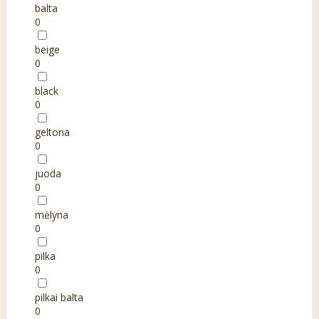
balta
0
beige
0
black
0
geltona
0
juoda
0
mėlyna
0
pilka
0
pilkai balta
0