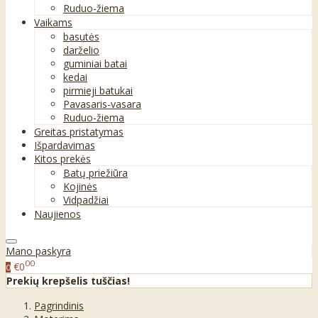
Ruduo-žiema
Vaikams
basutės
darželio
guminiai batai
kedai
pirmieji batukai
Pavasaris-vasara
Ruduo-žiema
Greitas pristatymas
Išpardavimas
Kitos prekės
Batų priežiūra
Kojinės
Vidpadžiai
Naujienos
Mano paskyra
00
€0
0
Prekių krepšelis tuščias!
Pagrindinis