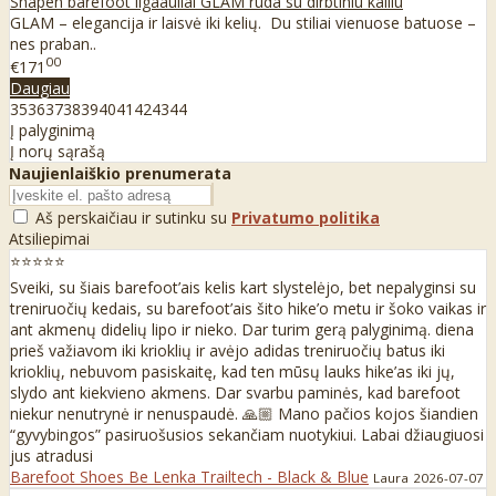
Shapen barefoot ilgaauliai GLAM ruda su dirbtiniu kailiu
GLAM – elegancija ir laisvė iki kelių. Du stiliai vienuose batuose –
nes praban..
00
€171
Daugiau
35
36
37
38
39
40
41
42
43
44
Į palyginimą
Į norų sąrašą
Naujienlaiškio prenumerata
Aš perskaičiau ir sutinku su
Privatumo politika
Atsiliepimai
⭐⭐⭐⭐⭐
Sveiki, su šiais barefoot’ais kelis kart slystelėjo, bet nepalyginsi su
treniruočių kedais, su barefoot’ais šito hike’o metu ir šoko vaikas ir
ant akmenų didelių lipo ir nieko. Dar turim gerą palyginimą. diena
prieš važiavom iki krioklių ir avėjo adidas treniruočių batus iki
krioklių, nebuvom pasiskaitę, kad ten mūsų lauks hike’as iki jų,
slydo ant kiekvieno akmens. Dar svarbu paminės, kad barefoot
niekur nenutrynė ir nenuspaudė. 🙏🏼 Mano pačios kojos šiandien
“gyvybingos” pasiruošusios sekančiam nuotykiui. Labai džiaugiuosi
jus atradusi
Barefoot Shoes Be Lenka Trailtech - Black & Blue
Laura
2026-07-07