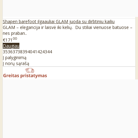
Shapen barefoot ilgaauliai GLAM juoda su dirbtiniu kailiu
GLAM – elegancija ir laisvė iki kelių. Du stiliai vienuose batuose –
nes praban..
00
€171
Daugiau
35
36
37
38
39
40
41
42
43
44
Į palyginimą
Į norų sąrašą