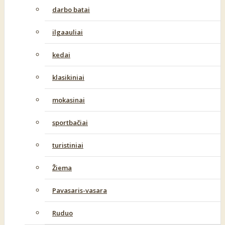
darbo batai
ilgaauliai
kedai
klasikiniai
mokasinai
sportbačiai
turistiniai
Žiema
Pavasaris-vasara
Ruduo