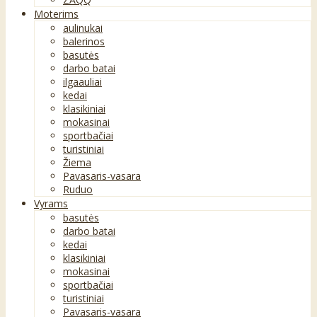
Moterims
aulinukai
balerinos
basutės
darbo batai
ilgaauliai
kedai
klasikiniai
mokasinai
sportbačiai
turistiniai
Žiema
Pavasaris-vasara
Ruduo
Vyrams
basutės
darbo batai
kedai
klasikiniai
mokasinai
sportbačiai
turistiniai
Pavasaris-vasara