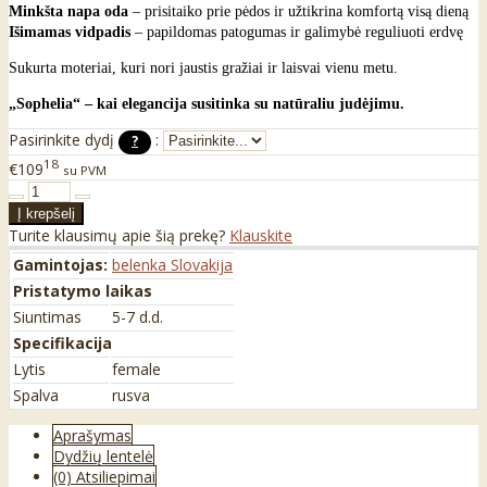
Minkšta napa oda
– prisitaiko prie pėdos ir užtikrina komfortą visą dieną
Išimamas vidpadis
– papildomas patogumas ir galimybė reguliuoti erdvę
Sukurta moteriai, kuri nori jaustis gražiai ir laisvai vienu metu.
„Sophelia“ – kai elegancija susitinka su natūraliu judėjimu.
Pasirinkite dydį
:
?
18
€109
su PVM
Turite klausimų apie šią prekę?
Klauskite
Gamintojas:
belenka Slovakija
Pristatymo laikas
Siuntimas
5-7 d.d.
Specifikacija
Lytis
female
Spalva
rusva
Aprašymas
Dydžių lentelė
(0) Atsiliepimai