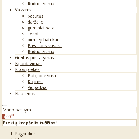
Ruduo-žiema
Vaikams
basutės
darželio
guminiai batai
kedai
pirmieji batukai
Pavasaris-vasara
Ruduo-žiema
Greitas pristatymas
Išpardavimas
Kitos prekės
Batų priežiūra
Kojinės
Vidpadžiai
Naujienos
Mano paskyra
00
€0
0
Prekių krepšelis tuščias!
Pagrindinis