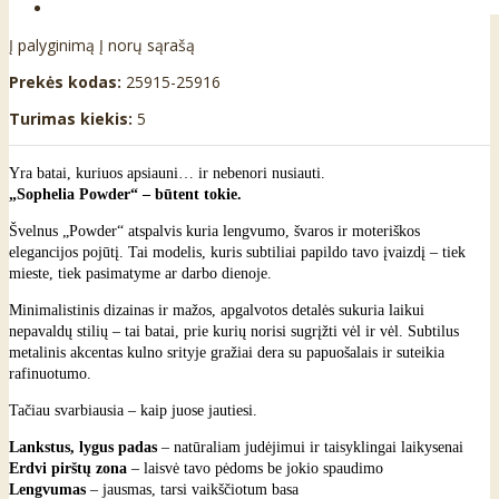
Į palyginimą
Į norų sąrašą
Prekės kodas:
25915-25916
Turimas kiekis:
5
Yra batai, kuriuos apsiauni… ir nebenori nusiauti.
„Sophelia Powder“ – būtent tokie.
Švelnus „Powder“ atspalvis kuria lengvumo, švaros ir moteriškos
elegancijos pojūtį. Tai modelis, kuris subtiliai papildo tavo įvaizdį – tiek
mieste, tiek pasimatyme ar darbo dienoje.
Minimalistinis dizainas ir mažos, apgalvotos detalės sukuria laikui
nepavaldų stilių – tai batai, prie kurių norisi sugrįžti vėl ir vėl. Subtilus
metalinis akcentas kulno srityje gražiai dera su papuošalais ir suteikia
rafinuotumo.
Tačiau svarbiausia – kaip juose jautiesi.
Lankstus, lygus padas
– natūraliam judėjimui ir taisyklingai laikysenai
Erdvi pirštų zona
– laisvė tavo pėdoms be jokio spaudimo
Lengvumas
– jausmas, tarsi vaikščiotum basa