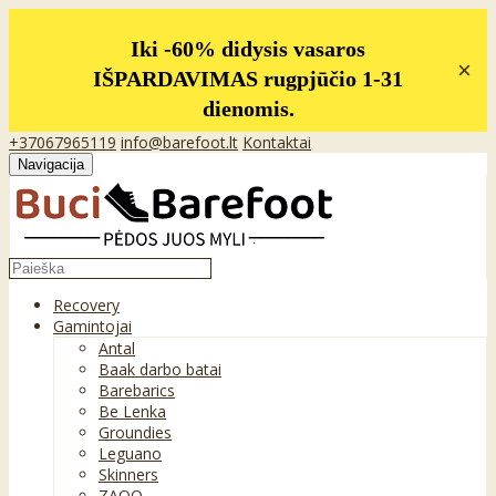
Iki -60% didysis vasaros
×
IŠPARDAVIMAS rugpjūčio 1-31
dienomis.
+37067965119
info@barefoot.lt
Kontaktai
Navigacija
Recovery
Gamintojai
Antal
Baak darbo batai
Barebarics
Be Lenka
Groundies
Leguano
Skinners
ZAQQ