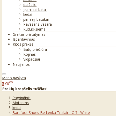
darželio
guminiai batai
kedai
pirmieji batukai
Pavasaris-vasara
Ruduo-žiema
Greitas pristatymas
Išpardavimas
Kitos prekės
Batų priežiūra
Kojinės
Vidpadžiai
Naujienos
Mano paskyra
00
€0
0
Prekių krepšelis tuščias!
Pagrindinis
Moterims
kedai
Barefoot Shoes Be Lenka Trailair - Off - White