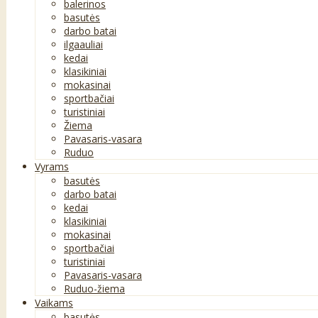
balerinos
basutės
darbo batai
ilgaauliai
kedai
klasikiniai
mokasinai
sportbačiai
turistiniai
Žiema
Pavasaris-vasara
Ruduo
Vyrams
basutės
darbo batai
kedai
klasikiniai
mokasinai
sportbačiai
turistiniai
Pavasaris-vasara
Ruduo-žiema
Vaikams
basutės