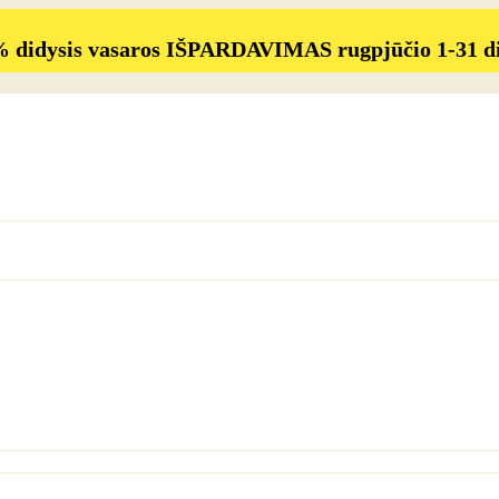
% didysis vasaros IŠPARDAVIMAS rugpjūčio 1-31 d