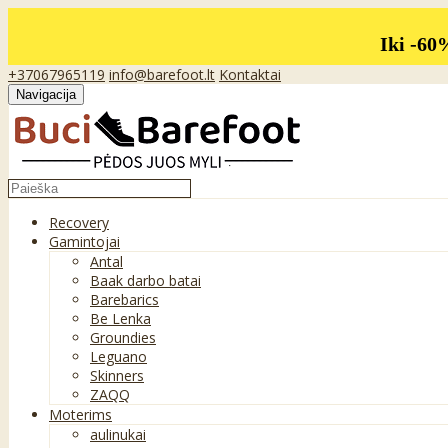
Iki -60
+37067965119
info@barefoot.lt
Kontaktai
Navigacija
Recovery
Gamintojai
Antal
Baak darbo batai
Barebarics
Be Lenka
Groundies
Leguano
Skinners
ZAQQ
Moterims
aulinukai