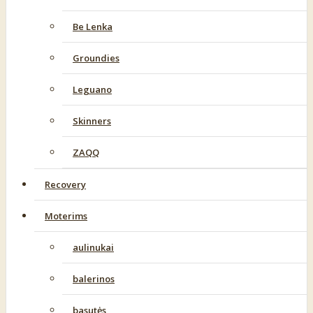
Be Lenka
Groundies
Leguano
Skinners
ZAQQ
Recovery
Moterims
aulinukai
balerinos
basutės