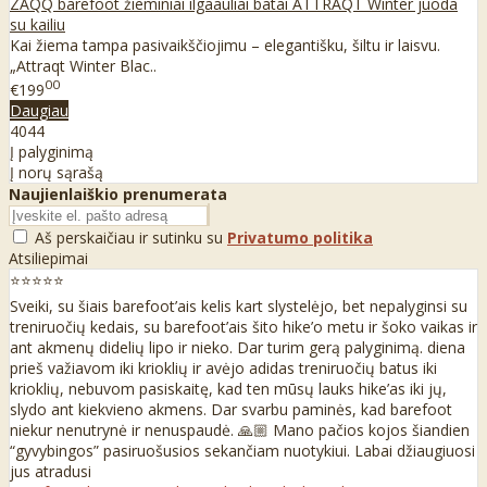
ZAQQ barefoot žieminiai ilgaauliai batai ATTRAQT Winter juoda
su kailiu
Kai žiema tampa pasivaikščiojimu – elegantišku, šiltu ir laisvu.
„Attraqt Winter Blac..
00
€199
Daugiau
40
44
Į palyginimą
Į norų sąrašą
Naujienlaiškio prenumerata
Aš perskaičiau ir sutinku su
Privatumo politika
Atsiliepimai
⭐⭐⭐⭐⭐
Sveiki, su šiais barefoot’ais kelis kart slystelėjo, bet nepalyginsi su
treniruočių kedais, su barefoot’ais šito hike’o metu ir šoko vaikas ir
ant akmenų didelių lipo ir nieko. Dar turim gerą palyginimą. diena
prieš važiavom iki krioklių ir avėjo adidas treniruočių batus iki
krioklių, nebuvom pasiskaitę, kad ten mūsų lauks hike’as iki jų,
slydo ant kiekvieno akmens. Dar svarbu paminės, kad barefoot
niekur nenutrynė ir nenuspaudė. 🙏🏼 Mano pačios kojos šiandien
“gyvybingos” pasiruošusios sekančiam nuotykiui. Labai džiaugiuosi
jus atradusi