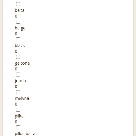
balta
0
beige
0
black
0
geltona
0
juoda
0
mėlyna
0
pilka
0
pilkai balta