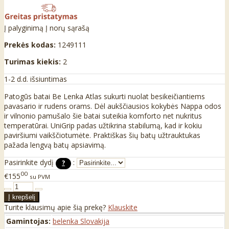
Į palyginimą
Į norų sąrašą
Prekės kodas:
1249111
Turimas kiekis:
2
1-2 d.d. išsiuntimas
Patogūs batai Be Lenka Atlas sukurti nuolat besikeičiantiems
pavasario ir rudens orams. Dėl aukščiausios kokybės Nappa odos
ir vilnonio pamušalo šie batai suteikia komforto net nukritus
temperatūrai. UniGrip padas užtikrina stabilumą, kad ir kokiu
paviršiumi vaikščiotumėte. Praktiškas šių batų užtrauktukas
pažada lengvą batų apsiavimą.
Pasirinkite dydį
:
?
00
€155
su PVM
Turite klausimų apie šią prekę?
Klauskite
Gamintojas:
belenka Slovakija