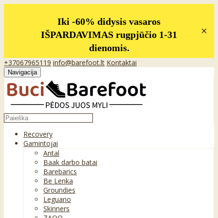
Iki -60% didysis vasaros
×
IŠPARDAVIMAS rugpjūčio 1-31
dienomis.
+37067965119
info@barefoot.lt
Kontaktai
Navigacija
Recovery
Gamintojai
Antal
Baak darbo batai
Barebarics
Be Lenka
Groundies
Leguano
Skinners
ZAQQ