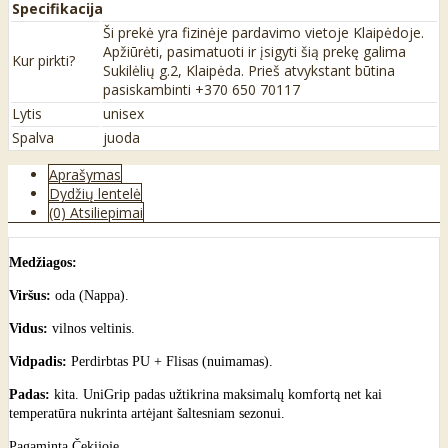
Specifikacija
Ši prekė yra fizinėje pardavimo vietoje Klaipėdoje.
Apžiūrėti, pasimatuoti ir įsigyti šią prekę galima
Kur pirkti?
Sukilėlių g.2, Klaipėda. Prieš atvykstant būtina
pasiskambinti +370 650 70117
Lytis
unisex
Spalva
juoda
Aprašymas
Dydžių lentelė
(0) Atsiliepimai
Medžiagos:
Viršus:
oda (Nappa).
Vidus:
vilnos veltinis.
Vidpadis:
Perdirbtas PU + Flisas (nuimamas).
Padas:
kita. UniGrip padas užtikrina maksimalų komfortą net kai
temperatūra nukrinta artėjant šaltesniam sezonui.
Pagaminta Čekijoje.