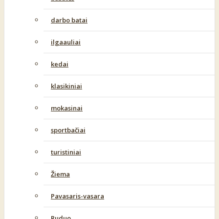
darbo batai
ilgaauliai
kedai
klasikiniai
mokasinai
sportbačiai
turistiniai
Žiema
Pavasaris-vasara
Ruduo