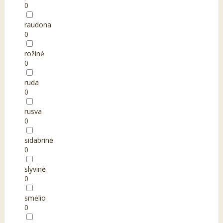
0
raudona
0
rožinė
0
ruda
0
rusva
0
sidabrinė
0
slyvinė
0
smėlio
0