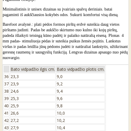
Minimalistinis ir unisex dizainas su įvairiais spalvų deriniais. batai
pagaminti iš aukščiausios kokybės odos. Sukurti komfortui visą dieną.
Barefoot avalynė.: plati pėdos formos pirštų erdvė suteikia daug vietos
pirštams judinti. Padas be aukščio skirtumo nuo kulno iki kojų pirštų,
padeda išlaikyti teisingą kūno padėtį ir palaiko natūralią eiseną. Plonas 4
mm padas- stimuliuoja pėdas ir suteikia puikus žemės pojūtis. Lankstus
viršus ir padas leidžia jūsų pėdoms judėti ir natūraliai lankstytis, užtikrinant
geresnę raumenų ir sausgyslių funkciją. Lengvas dizainas apsaugo nuo pėdų
nuovargio.
Bato vidpadžio ilgis cm.
Bato vidpadžio plotis cm.
36
23,3
9,0
37
23,9
9,2
38
24,6
9,4
39
25,3
9,6
40
25,9
9,8
41
26,6
10,0
42
27,2
10,2
43
27,9
10,4