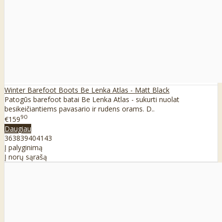
Winter Barefoot Boots Be Lenka Atlas - Matt Black
Patogūs barefoot batai Be Lenka Atlas - sukurti nuolat
besikeičiantiems pavasario ir rudens orams. D..
90
€159
Daugiau
36
38
39
40
41
43
Į palyginimą
Į norų sąrašą