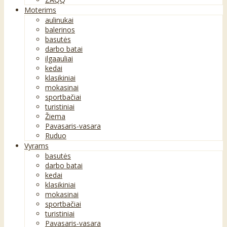
Moterims
aulinukai
balerinos
basutės
darbo batai
ilgaauliai
kedai
klasikiniai
mokasinai
sportbačiai
turistiniai
Žiema
Pavasaris-vasara
Ruduo
Vyrams
basutės
darbo batai
kedai
klasikiniai
mokasinai
sportbačiai
turistiniai
Pavasaris-vasara