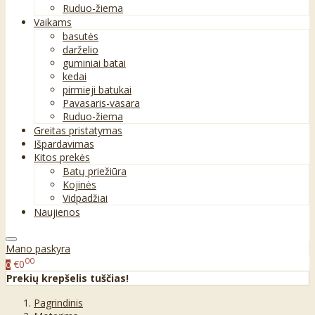
Ruduo-žiema
Vaikams
basutės
darželio
guminiai batai
kedai
pirmieji batukai
Pavasaris-vasara
Ruduo-žiema
Greitas pristatymas
Išpardavimas
Kitos prekės
Batų priežiūra
Kojinės
Vidpadžiai
Naujienos
Mano paskyra
00
€0
0
Prekių krepšelis tuščias!
Pagrindinis