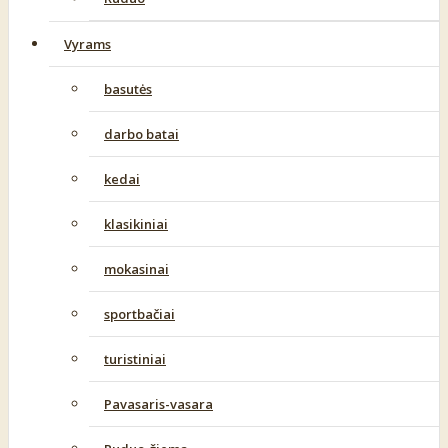
Vyrams
basutės
darbo batai
kedai
klasikiniai
mokasinai
sportbačiai
turistiniai
Pavasaris-vasara