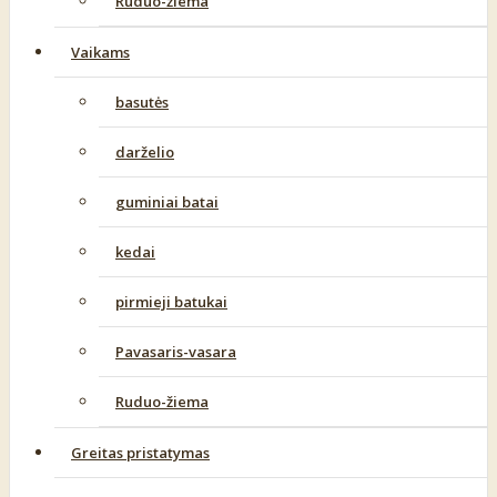
Ruduo-žiema
Vaikams
basutės
darželio
guminiai batai
kedai
pirmieji batukai
Pavasaris-vasara
Ruduo-žiema
Greitas pristatymas