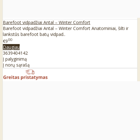
Barefoot vidpadžiai Antal – Winter Comfort
Barefoot vidpadžiai Antal – Winter Comfort Anatominiai, šilti ir
lankstūs barefoot batų vidpad..
00
€9
Daugiau
36
39
40
41
42
Į palyginimą
Į norų sąrašą