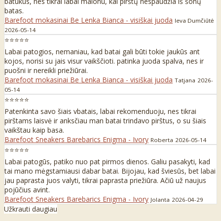
batukus, nes tikrai labai malonu, kai pirštų nespaudžia iš šonų
batas.
Barefoot mokasinai Be Lenka Bianca - visiškai juoda
Ieva Dumčiūtė
2026-05-14
⭐⭐⭐⭐⭐
Labai patogios, nemaniau, kad batai gali būti tokie jaukūs ant
kojos, norisi su jais visur vaikščioti. patinka juoda spalva, nes ir
puošni ir nereikli priežiūrai.
Barefoot mokasinai Be Lenka Bianca - visiškai juoda
Tatjana
2026-
05-14
⭐⭐⭐⭐⭐
Patenkinta savo šiais vbatais, labai rekomenduoju, nes tikrai
pirštams laisvė ir anksčiau man batai trindavo pirštus, o su šiais
vaikštau kaip basa.
Barefoot Sneakers Barebarics Enigma - Ivory
Roberta
2026-05-14
⭐⭐⭐⭐⭐
Labai patogūs, patiko nuo pat pirmos dienos. Galiu pasakyti, kad
tai mano mėgstamiausi dabar batai. Bijojau, kad šviesūs, bet labai
jau paprasta juos valyti, tikrai paprasta priežiūra. Ačiū už naujus
pojūčius avint.
Barefoot Sneakers Barebarics Enigma - Ivory
Jolanta
2026-04-29
Užkrauti daugiau