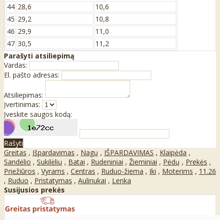
44
28,6
10,6
45
29,2
10,8
46
29,9
11,0
47
30,5
11,2
Parašyti atsiliepimą
Vardas:
El. pašto adresas:
Atsiliepimas:
Įvertinimas:
Įveskite saugos kodą:
Rašyti
Greitas
,
Išpardavimas
,
Nagų
,
IŠPARDAVIMAS
,
Klaipėda
,
Sandėlio
,
Sukilėlių
,
Batai
,
Rudeniniai
,
Žieminiai
,
Pėdų
,
Prekės
,
Priežiūros
,
Vyrams
,
Centras
,
Ruduo-žiema
,
Iki
,
Moterims
,
11.26
,
Ruduo
,
Pristatymas
,
Aulinukai
,
Lenka
Susijusios prekės