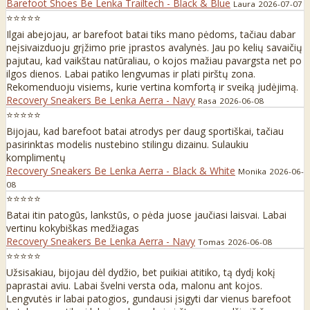
Barefoot Shoes Be Lenka Trailtech - Black & Blue
Laura
2026-07-07
⭐⭐⭐⭐⭐
Ilgai abejojau, ar barefoot batai tiks mano pėdoms, tačiau dabar
neįsivaizduoju grįžimo prie įprastos avalynės. Jau po kelių savaičių
pajutau, kad vaikštau natūraliau, o kojos mažiau pavargsta net po
ilgos dienos. Labai patiko lengvumas ir plati pirštų zona.
Rekomenduoju visiems, kurie vertina komfortą ir sveiką judėjimą.
Recovery Sneakers Be Lenka Aerra - Navy
Rasa
2026-06-08
⭐⭐⭐⭐⭐
Bijojau, kad barefoot batai atrodys per daug sportiškai, tačiau
pasirinktas modelis nustebino stilingu dizainu. Sulaukiu
komplimentų
Recovery Sneakers Be Lenka Aerra - Black & White
Monika
2026-06-
08
⭐⭐⭐⭐⭐
Batai itin patogūs, lankstūs, o pėda juose jaučiasi laisvai. Labai
vertinu kokybiškas medžiagas
Recovery Sneakers Be Lenka Aerra - Navy
Tomas
2026-06-08
⭐⭐⭐⭐⭐
Užsisakiau, bijojau dėl dydžio, bet puikiai atitiko, tą dydį kokį
paprastai aviu. Labai švelni versta oda, malonu ant kojos.
Lengvutės ir labai patogios, gundausi įsigyti dar vienus barefoot