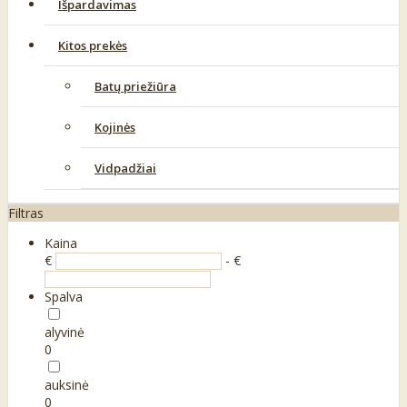
Išpardavimas
Kitos prekės
Batų priežiūra
Kojinės
Vidpadžiai
Filtras
Kaina
€
- €
Spalva
alyvinė
0
auksinė
0