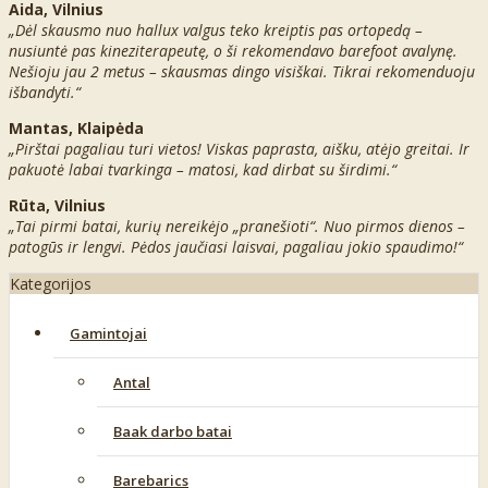
Aida, Vilnius
„Dėl skausmo nuo hallux valgus teko kreiptis pas ortopedą –
nusiuntė pas kineziterapeutę, o ši rekomendavo barefoot avalynę.
Nešioju jau 2 metus – skausmas dingo visiškai. Tikrai rekomenduoju
išbandyti.“
Mantas, Klaipėda
„Pirštai pagaliau turi vietos! Viskas paprasta, aišku, atėjo greitai. Ir
pakuotė labai tvarkinga – matosi, kad dirbat su širdimi.“
Rūta, Vilnius
„Tai pirmi batai, kurių nereikėjo „pranešioti“. Nuo pirmos dienos –
patogūs ir lengvi. Pėdos jaučiasi laisvai, pagaliau jokio spaudimo!“
Kategorijos
Gamintojai
Antal
Baak darbo batai
Barebarics