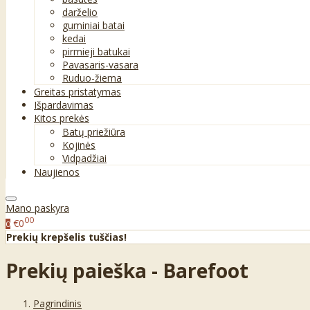
darželio
guminiai batai
kedai
pirmieji batukai
Pavasaris-vasara
Ruduo-žiema
Greitas pristatymas
Išpardavimas
Kitos prekės
Batų priežiūra
Kojinės
Vidpadžiai
Naujienos
Mano paskyra
00
€0
0
Prekių krepšelis tuščias!
Prekių paieška - Barefoot
Pagrindinis