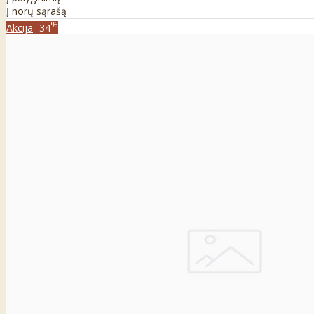
Į norų sąrašą
%
Akcija
-34