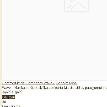
Barefoot kedai Barebarics Wave - juoda/mėlyna
Wave – klasika su šiuolaikišku poskoniu Miesto stiliui, patogumui ir lai
00
00
€99
€159
Daugiau
38
Į palyginimą