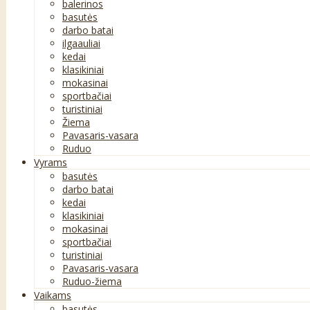
balerinos
basutės
darbo batai
ilgaauliai
kedai
klasikiniai
mokasinai
sportbačiai
turistiniai
Žiema
Pavasaris-vasara
Ruduo
Vyrams
basutės
darbo batai
kedai
klasikiniai
mokasinai
sportbačiai
turistiniai
Pavasaris-vasara
Ruduo-žiema
Vaikams
basutės