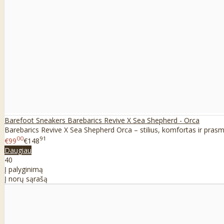
Barefoot Sneakers Barebarics Revive X Sea Shepherd - Orca
Barebarics Revive X Sea Shepherd Orca – stilius, komfortas ir prasm
00
91
€99
€148
Daugiau
40
Į palyginimą
Į norų sąrašą