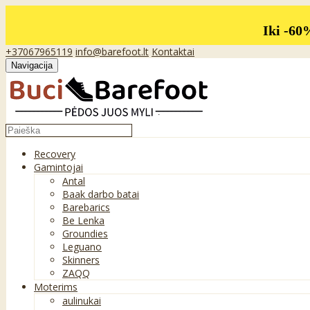
Iki -60
+37067965119
info@barefoot.lt
Kontaktai
Navigacija
Recovery
Gamintojai
Antal
Baak darbo batai
Barebarics
Be Lenka
Groundies
Leguano
Skinners
ZAQQ
Moterims
aulinukai