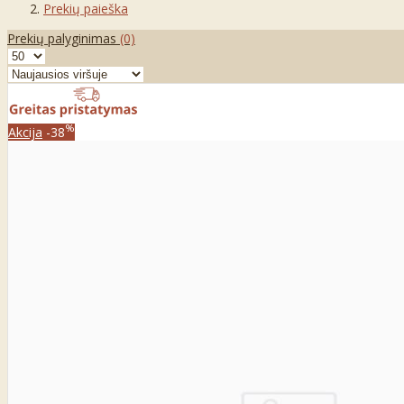
Prekių paieška
Prekių palyginimas
(0)
%
Akcija
-38