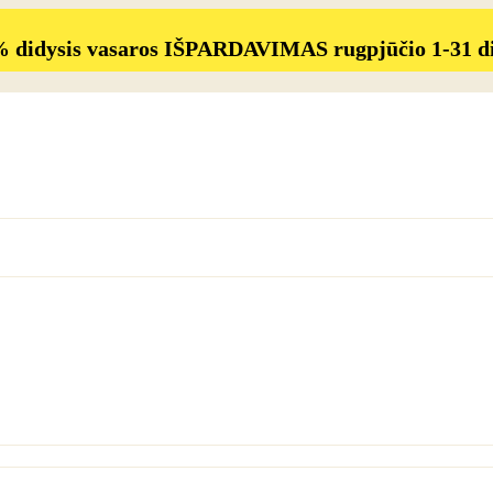
% didysis vasaros IŠPARDAVIMAS rugpjūčio 1-31 d